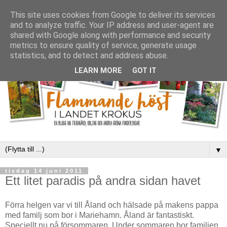
This site uses cookies from Google to deliver its services
and to analyze traffic. Your IP address and user-agent are
shared with Google along with performance and security
metrics to ensure quality of service, generate usage
statistics, and to detect and address abuse.
LEARN MORE
GOT IT
▼
tisdag 14 juni 2011
Ett litet paradis på andra sidan havet
Förra helgen var vi till Åland och hälsade på makens pappa
med familj som bor i Mariehamn. Åland är fantastiskt.
Speciellt nu på försommaren. Under sommaren bor familjen