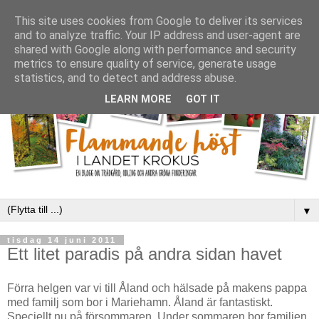
This site uses cookies from Google to deliver its services
and to analyze traffic. Your IP address and user-agent are
shared with Google along with performance and security
metrics to ensure quality of service, generate usage
statistics, and to detect and address abuse.
LEARN MORE
GOT IT
▼
tisdag 14 juni 2011
Ett litet paradis på andra sidan havet
Förra helgen var vi till Åland och hälsade på makens pappa
med familj som bor i Mariehamn. Åland är fantastiskt.
Speciellt nu på försommaren. Under sommaren bor familjen