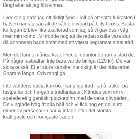
långt efter att jag försvinner.
I veckan gjorde jag ett riktigt fynd. Höll på att sätta frukosten i
halsen när jag såg att de sålde olivträd på City Gross. Bästa
kollegan E blev lika exalterad som jag så vi gav oss i väg
med min kombi. Vi trodde nog att de redan skulle vara slut
då annonsen hade hotat med ett ytterst begränsat antal träd.
Men det fanns många kvar. Precis innanför dörrarna stod de.
På några lastpallar. Inte bara var de billiga (129 kr). De var
stora också. Eller stora kanske inte riktigt är det rätta ordet.
Snarare långa. Och rangliga.
Inte världens bästa kombo. Rangliga träd i små krukor på
lastpallar och ha-galna trädfantaster. Kändes som om vi
spelade ett gigantiskt plockepinn med de veka olivträden.
De vinglade iväg åt alla håll och vi fick nog en del sura
miner av personalen när vi letade efter det största,
kraftigaste och frodigaste träden.