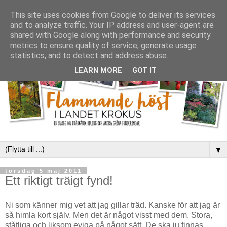
This site uses cookies from Google to deliver its services
and to analyze traffic. Your IP address and user-agent are
shared with Google along with performance and security
metrics to ensure quality of service, generate usage
statistics, and to detect and address abuse.
LEARN MORE
GOT IT
▼
torsdag 5 maj 2011
Ett riktigt träigt fynd!
Ni som känner mig vet att jag gillar träd. Kanske för att jag är
så himla kort själv. Men det är något visst med dem. Stora,
ståtliga och liksom eviga på något sätt. De ska ju finnas