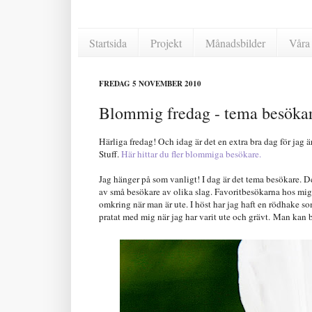
Startsida
Projekt
Månadsbilder
Våra 
FREDAG 5 NOVEMBER 2010
Blommig fredag - tema besöka
Härliga fredag! Och idag är det en extra bra dag för jag 
Stuff.
Här hittar du fler blommiga besökare.
Jag hänger på som vanligt! I dag är det tema besökare. D
av små besökare av olika slag. Favoritbesökarna hos mig är
omkring när man är ute. I höst har jag haft en rödhake som
pratat med mig när jag har varit ute och grävt. Man kan bl