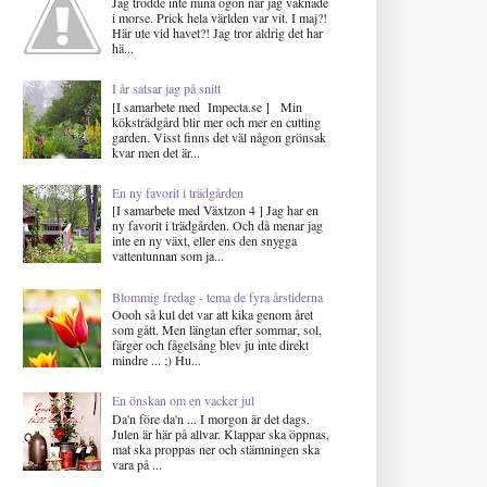
Jag trodde inte mina ögon när jag vaknade
i morse. Prick hela världen var vit. I maj?!
Här ute vid havet?! Jag tror aldrig det har
hä...
I år satsar jag på snitt
[I samarbete med Impecta.se ] Min
köksträdgård blir mer och mer en cutting
garden. Visst finns det väl någon grönsak
kvar men det är...
En ny favorit i trädgården
[I samarbete med Växtzon 4 ] Jag har en
ny favorit i trädgården. Och då menar jag
inte en ny växt, eller ens den snygga
vattentunnan som ja...
Blommig fredag - tema de fyra årstiderna
Oooh så kul det var att kika genom året
som gått. Men längtan efter sommar, sol,
färger och fågelsång blev ju inte direkt
mindre ... ;) Hu...
En önskan om en vacker jul
Da'n före da'n ... I morgon är det dags.
Julen är här på allvar. Klappar ska öppnas,
mat ska proppas ner och stämningen ska
vara på ...