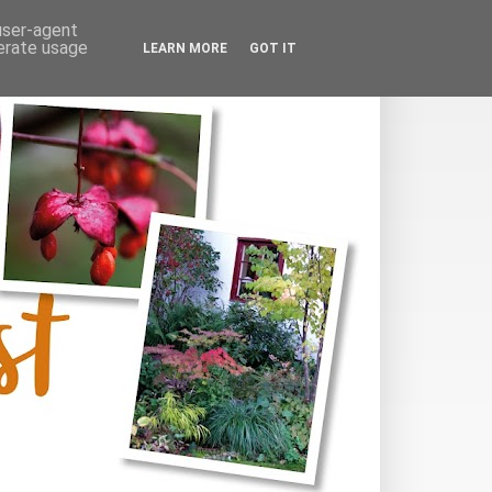
 user-agent
nerate usage
LEARN MORE
GOT IT