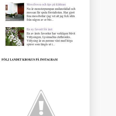
Mossfrossa och tips på klättrare
Nu är monsterpumpan undanstädad och
mossan får spela förstafiolen. Har gjort
fina mossbollar (jag vet att jag fick idén
från någon av er blo...
En ny favorit för året
En av årets favoriter har verkligen blivit
Vitlysingen, Lysimachia clethroides.
Vitlysing är en perenn växt med höga
spiror som längts ut i...
FÖLJ LANDET KROKUS PÅ INSTAGRAM