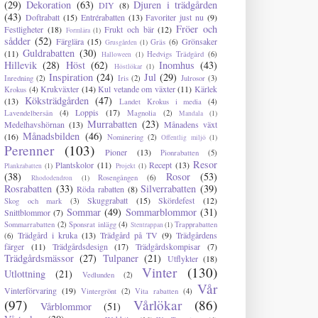
(29)
Dekoration
(63)
Djuren i trädgården
DIY
(8)
(43)
Doftrabatt
(15)
Entrérabatten
(13)
Favoriter just nu
(9)
Fröer och
Festligheter
(18)
Frukt och bär
(12)
Formlära
(1)
sådder
(52)
Färglära
(15)
Grönsaker
Gräs
(6)
Grusgården
(1)
Guldrabatten
(30)
(11)
Hedvigs Trädgård
(6)
Halloween
(1)
Hillevik
(28)
Höst
(62)
Inomhus
(43)
Höstlökar
(1)
Inspiration
(24)
Jul
(29)
Inredning
(2)
Iris
(2)
Julrosor
(3)
Krukväxter
(14)
Kul vetande om växter
(11)
Kärlek
Krokus
(4)
Köksträdgården
(47)
(13)
Landet Krokus i media
(4)
Loppis
(17)
Lavendelbersån
(4)
Magnolia
(2)
Mandala
(1)
Murrabatten
(23)
Medelhavshörnan
(13)
Månadens växt
Månadsbilden
(46)
(16)
Nominering
(2)
Offentlig miljö
(1)
Perenner
(103)
Pioner
(13)
Pionrabatten
(5)
Resor
Plantskolor
(11)
Recept
(13)
Plankrabatten
(1)
Projekt
(1)
(38)
Rosor
(53)
Rosengången
(6)
Rhododendron
(1)
Rosrabatten
(33)
Silverrabatten
(39)
Röda rabatten
(8)
Skuggrabatt
(15)
Skördefest
(12)
Skog och mark
(3)
Sommar
(49)
Sommarblommor
(31)
Snittblommor
(7)
Sommarrabatten
(2)
Sponsrat inlägg
(4)
Trapprabatten
Stentrappan
(1)
Trädgård i kruka
(13)
Trädgård på TV
(9)
Trädgårdens
(6)
färger
(11)
Trädgårdsdesign
(17)
Trädgårdskompisar
(7)
Trädgårdsmässor
(27)
Tulpaner
(21)
Utflykter
(18)
Vinter
(130)
Utlottning
(21)
Vedlunden
(2)
Vår
Vinterförvaring
(19)
Vintergrönt
(2)
Vita rabatten
(4)
(97)
Vårlökar
(86)
Vårblommor
(51)