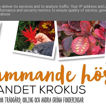
deliver its services and to analyze traffic. Your IP address and
formance and security metrics to ensure quality of service, ge
 abuse.