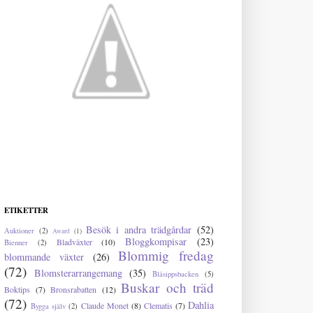
ETIKETTER
Besök i andra trädgårdar
(52)
Auktioner
(2)
Award
(1)
Bloggkompisar
(23)
Bladväxter
(10)
Bienner
(2)
Blommig fredag
blommande växter
(26)
(72)
Blomsterarrangemang
(35)
Blåsippsbacken
(5)
Buskar och träd
Boktips
(7)
Bronsrabatten
(12)
(72)
Dahlia
Claude Monet
(8)
Clematis
(7)
Bygga själv
(2)