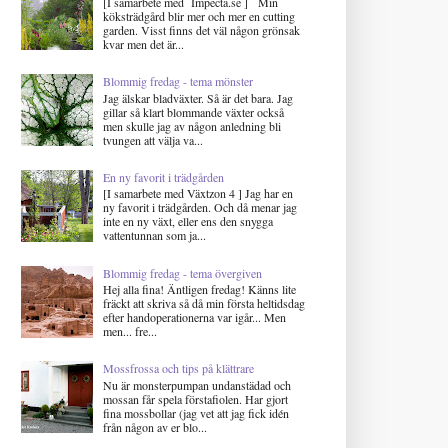
[I samarbete med Impecta.se ] Min
köksträdgård blir mer och mer en cutting
garden. Visst finns det väl någon grönsak
kvar men det är...
Blommig fredag - tema mönster
Jag älskar bladväxter. Så är det bara. Jag
gillar så klart blommande växter också
men skulle jag av någon anledning bli
tvungen att välja va...
En ny favorit i trädgården
[I samarbete med Växtzon 4 ] Jag har en
ny favorit i trädgården. Och då menar jag
inte en ny växt, eller ens den snygga
vattentunnan som ja...
Blommig fredag - tema övergiven
Hej alla fina! Äntligen fredag! Känns lite
fräckt att skriva så då min första heltidsdag
efter handoperationerna var igår... Men
men... fre...
Mossfrossa och tips på klättrare
Nu är monsterpumpan undanstädad och
mossan får spela förstafiolen. Har gjort
fina mossbollar (jag vet att jag fick idén
från någon av er blo...