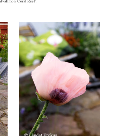
ntvallmon 'Coral Reef'.