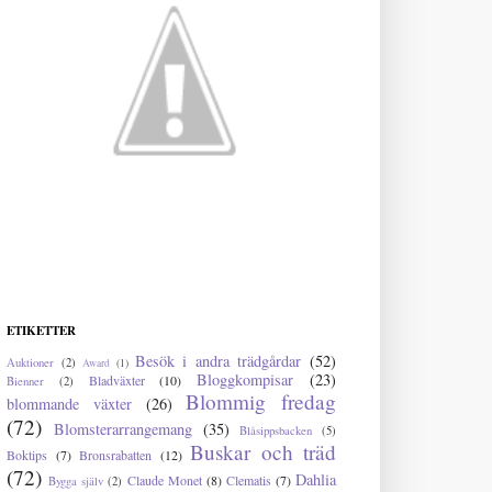
ETIKETTER
Besök i andra trädgårdar
(52)
Auktioner
(2)
Award
(1)
Bloggkompisar
(23)
Bladväxter
(10)
Bienner
(2)
Blommig fredag
blommande växter
(26)
(72)
Blomsterarrangemang
(35)
Blåsippsbacken
(5)
Buskar och träd
Boktips
(7)
Bronsrabatten
(12)
(72)
Dahlia
Claude Monet
(8)
Clematis
(7)
Bygga själv
(2)