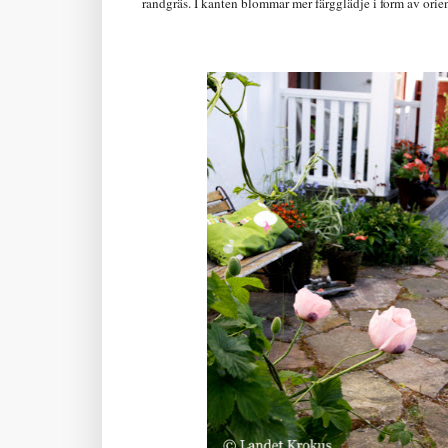
randgräs. I kanten blommar mer färgglädje i form av orie