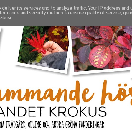
deliver its services and to analyze traffic. Your IP address and
formance and security metrics to ensure quality of service, ge
 abuse.