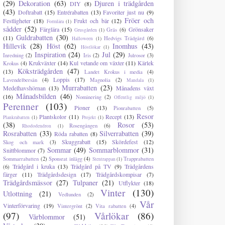
(29)
Dekoration
(63)
Djuren i trädgården
DIY
(8)
(43)
Doftrabatt
(15)
Entrérabatten
(13)
Favoriter just nu
(9)
Fröer och
Festligheter
(18)
Frukt och bär
(12)
Formlära
(1)
sådder
(52)
Färglära
(15)
Grönsaker
Gräs
(6)
Grusgården
(1)
Guldrabatten
(30)
(11)
Hedvigs Trädgård
(6)
Halloween
(1)
Hillevik
(28)
Höst
(62)
Inomhus
(43)
Höstlökar
(1)
Inspiration
(24)
Jul
(29)
Inredning
(2)
Iris
(2)
Julrosor
(3)
Krukväxter
(14)
Kul vetande om växter
(11)
Kärlek
Krokus
(4)
Köksträdgården
(47)
(13)
Landet Krokus i media
(4)
Loppis
(17)
Lavendelbersån
(4)
Magnolia
(2)
Mandala
(1)
Murrabatten
(23)
Medelhavshörnan
(13)
Månadens växt
Månadsbilden
(46)
(16)
Nominering
(2)
Offentlig miljö
(1)
Perenner
(103)
Pioner
(13)
Pionrabatten
(5)
Resor
Plantskolor
(11)
Recept
(13)
Plankrabatten
(1)
Projekt
(1)
(38)
Rosor
(53)
Rosengången
(6)
Rhododendron
(1)
Rosrabatten
(33)
Silverrabatten
(39)
Röda rabatten
(8)
Skuggrabatt
(15)
Skördefest
(12)
Skog och mark
(3)
Sommar
(49)
Sommarblommor
(31)
Snittblommor
(7)
Sommarrabatten
(2)
Sponsrat inlägg
(4)
Trapprabatten
Stentrappan
(1)
Trädgård i kruka
(13)
Trädgård på TV
(9)
Trädgårdens
(6)
färger
(11)
Trädgårdsdesign
(17)
Trädgårdskompisar
(7)
Trädgårdsmässor
(27)
Tulpaner
(21)
Utflykter
(18)
Vinter
(130)
Utlottning
(21)
Vedlunden
(2)
Vår
Vinterförvaring
(19)
Vintergrönt
(2)
Vita rabatten
(4)
(97)
Vårlökar
(86)
Vårblommor
(51)