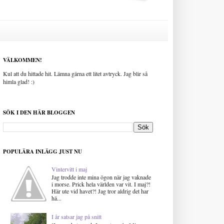
VÄLKOMMEN!
Kul att du hittade hit. Lämna gärna ett litet avtryck. Jag blir så
himla glad! :)
SÖK I DEN HÄR BLOGGEN
POPULÄRA INLÄGG JUST NU
Vintervitt i maj
Jag trodde inte mina ögon när jag vaknade
i morse. Prick hela världen var vit. I maj?!
Här ute vid havet?! Jag tror aldrig det har
hä...
I år satsar jag på snitt