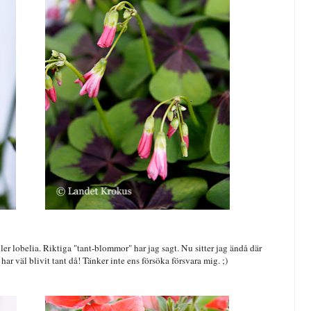
eller lobelia. Riktiga "tant-blommor" har jag sagt. Nu sitter jag ändå där
g har väl blivit tant då! Tänker inte ens försöka försvara mig. ;)