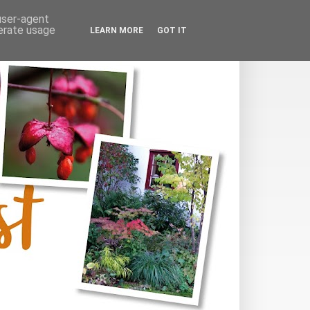
 user-agent
nerate usage
LEARN MORE
GOT IT