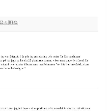
jag var jättegott! I år gör jag en satsning och testar för första gången
ar på var jag ska ha alla 22 plantorna som nu växer nere under lysrören! En
era några i nya rabatter tillsammans med blommor. Vet inte hur kronärtskockan
er det se heltokigt ut?
sta fryser jag in i lagom stora portioner eftersom det är snordyrt att köpa en