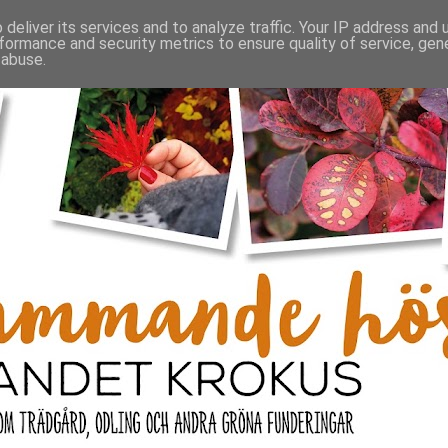
deliver its services and to analyze traffic. Your IP address and
formance and security metrics to ensure quality of service, ge
 abuse.