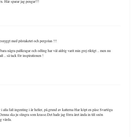
rn. Här sparar jag pengar!!!
esnyggt med pilstaketet och pergolan !!!
ara några pallkragar och odling har väl aldrig varit min grej riktigt .. men nu
ll .. så tack för inspirationen !
 alla fall ingenting i år heller, på.grund av katterna Har köpt en påse Svartöga
enna ska ju slingra som krasse.Det hade jag förra året ända in till snön
g vårda.