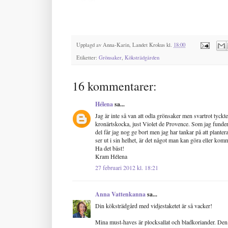
Upplagd av
Anna-Karin, Landet Krokus
kl.
18:00
Etiketter:
Grönsaker
,
Köksträdgården
16 kommentarer:
Hélena
sa...
Jag är inte så van att odla grönsaker men svartrot tyckte 
kronärtskocka, just Violet de Provence. Som jag funder
del får jag nog ge bort men jag har tankar på att plant
ser ut i sin helhet, är det något man kan göra eller komm
Ha det bäst!
Kram Hélena
27 februari 2012 kl. 18:21
Anna Vattenkanna
sa...
Din köksträdgård med vidjestaketet är så vacker!
Mina must-haves är plocksallat och bladkoriander. Den si