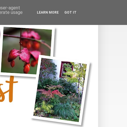
 user-agent
nerate usage
LEARN MORE
GOT IT