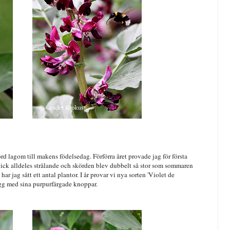
örd lagom till makens födelsedag. Förförra året provade jag för första
gick alldeles strålande och skörden blev dubbelt så stor som sommaren
har jag sått ett antal plantor. I år provar vi nya sorten 'Violet de
nygg med sina purpurfärgade knoppar.