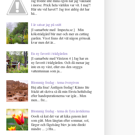
Jag trodde inte mina ögon när jag vaknade
i morse. Prick hela världen var vit. I maj?!
Här ute vid havet?! Jag tror aldrig det har
hä...
I år satsar jag på snitt
[I samarbete med Impecta.se ] Min
köksträdgård blir mer och mer en cutting
garden. Visst finns det väl någon grönsak
kvar men det är...
En ny favorit i trädgården
[I samarbete med Växtzon 4 ] Jag har en
ny favorit i trädgården. Och då menar jag
inte en ny växt, eller ens den snygga
vattentunnan som ja...
Blommig fredag - tema övergiven
Hej alla fina! Äntligen fredag! Känns lite
fräckt att skriva så då min första heltidsdag
efter handoperationerna var igår... Men
men... fre...
Blommig fredag - tema de fyra årstiderna
Oooh så kul det var att kika genom året
som gått. Men längtan efter sommar, sol,
färger och fågelsång blev ju inte direkt
mindre ... ;) Hu...