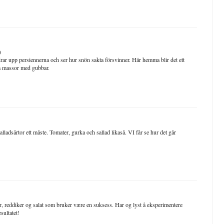
)
drar upp persiennerna och ser hur snön sakta försvinner. Här hemma blir det ett
äta massor med gubbar.
lladsärtor ett måste. Tomater, gurka och sallad likaså. VI får se hur det går
, reddiker og salat som bruker være en suksess. Har og lyst å eksperimentere
sultatet!