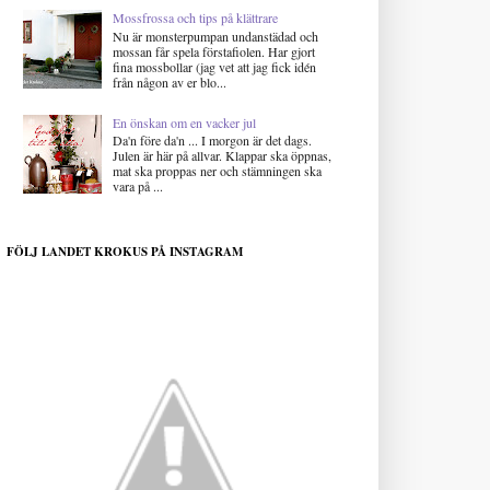
Mossfrossa och tips på klättrare
Nu är monsterpumpan undanstädad och
mossan får spela förstafiolen. Har gjort
fina mossbollar (jag vet att jag fick idén
från någon av er blo...
En önskan om en vacker jul
Da'n före da'n ... I morgon är det dags.
Julen är här på allvar. Klappar ska öppnas,
mat ska proppas ner och stämningen ska
vara på ...
FÖLJ LANDET KROKUS PÅ INSTAGRAM