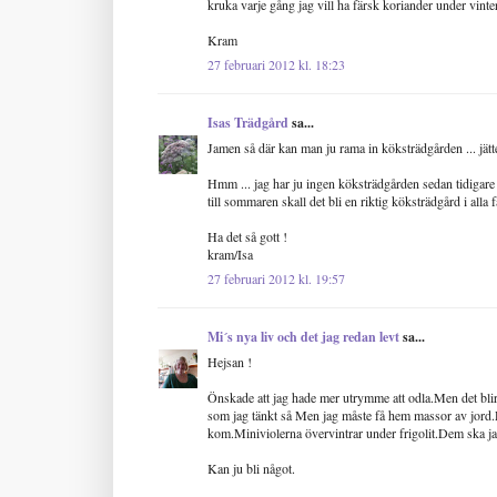
kruka varje gång jag vill ha färsk koriander under vinte
Kram
27 februari 2012 kl. 18:23
Isas Trädgård
sa...
Jamen så där kan man ju rama in köksträdgården ... jätt
Hmm ... jag har ju ingen köksträdgården sedan tidigare b
till sommaren skall det bli en riktig köksträdgård i alla fa
Ha det så gott !
kram/Isa
27 februari 2012 kl. 19:57
Mi´s nya liv och det jag redan levt
sa...
Hejsan !
Önskade att jag hade mer utrymme att odla.Men det blir i
som jag tänkt så Men jag måste få hem massor av jord.D
kom.Miniviolerna övervintrar under frigolit.Dem ska ja
Kan ju bli något.