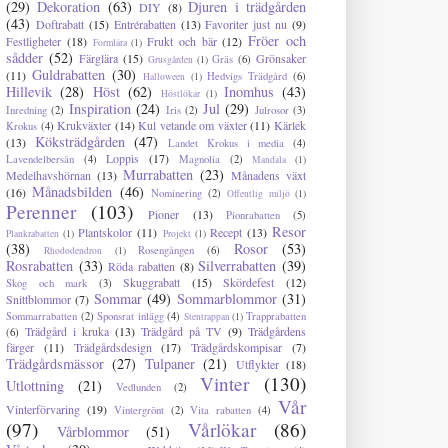
(29)
Dekoration
(63)
Djuren i trädgården
DIY
(8)
(43)
Doftrabatt
(15)
Entrérabatten
(13)
Favoriter just nu
(9)
Fröer och
Festligheter
(18)
Frukt och bär
(12)
Formlära
(1)
sådder
(52)
Färglära
(15)
Grönsaker
Gräs
(6)
Grusgården
(1)
Guldrabatten
(30)
(11)
Hedvigs Trädgård
(6)
Halloween
(1)
Hillevik
(28)
Höst
(62)
Inomhus
(43)
Höstlökar
(1)
Inspiration
(24)
Jul
(29)
Inredning
(2)
Iris
(2)
Julrosor
(3)
Krukväxter
(14)
Kul vetande om växter
(11)
Kärlek
Krokus
(4)
Köksträdgården
(47)
(13)
Landet Krokus i media
(4)
Loppis
(17)
Lavendelbersån
(4)
Magnolia
(2)
Mandala
(1)
Murrabatten
(23)
Medelhavshörnan
(13)
Månadens växt
Månadsbilden
(46)
(16)
Nominering
(2)
Offentlig miljö
(1)
Perenner
(103)
Pioner
(13)
Pionrabatten
(5)
Resor
Plantskolor
(11)
Recept
(13)
Plankrabatten
(1)
Projekt
(1)
(38)
Rosor
(53)
Rosengången
(6)
Rhododendron
(1)
Rosrabatten
(33)
Silverrabatten
(39)
Röda rabatten
(8)
Skuggrabatt
(15)
Skördefest
(12)
Skog och mark
(3)
Sommar
(49)
Sommarblommor
(31)
Snittblommor
(7)
Sommarrabatten
(2)
Sponsrat inlägg
(4)
Trapprabatten
Stentrappan
(1)
Trädgård i kruka
(13)
Trädgård på TV
(9)
Trädgårdens
(6)
färger
(11)
Trädgårdsdesign
(17)
Trädgårdskompisar
(7)
Trädgårdsmässor
(27)
Tulpaner
(21)
Utflykter
(18)
Vinter
(130)
Utlottning
(21)
Vedlunden
(2)
Vår
Vinterförvaring
(19)
Vintergrönt
(2)
Vita rabatten
(4)
(97)
Vårlökar
(86)
Vårblommor
(51)