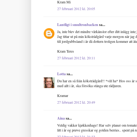
Kram Mi
27 februari 2012 kl. 20:05
Lantligt i smultronbacken
sa...
Ja, inte blev det mindre vårkänslor efter ditt inlägg inte;
Jag tittar ut på min köksträdgård varje morgon när jag 
till jordgubbsland i år då dottern troligen kommer att 
Kram Teres
27 februari 2012 kl. 20:11
Lotta
sa...
Du har en så fiiin köksträdgård!! *vill ha* Hos oss är sa
med allt i år, ska försöka stänga ute rådjuren.
Kramar
27 februari 2012 kl. 20:49
Aina
sa...
Veldig vakker kjøkkenhage! Har selv planer om tomater
litt i år og prøve gresskar og golden berries.. spent på re
27 februari 2012 kl. 21:32