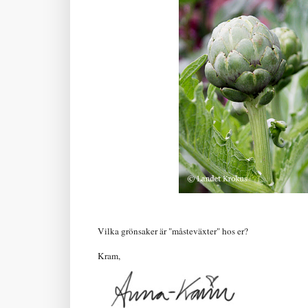
Vilka grönsaker är "måsteväxter" hos er?
Kram,