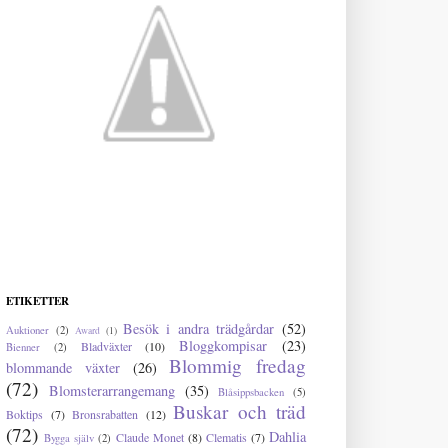
ETIKETTER
Besök i andra trädgårdar
(52)
Auktioner
(2)
Award
(1)
Bloggkompisar
(23)
Bladväxter
(10)
Bienner
(2)
Blommig fredag
blommande växter
(26)
(72)
Blomsterarrangemang
(35)
Blåsippsbacken
(5)
Buskar och träd
Boktips
(7)
Bronsrabatten
(12)
(72)
Dahlia
Claude Monet
(8)
Clematis
(7)
Bygga själv
(2)