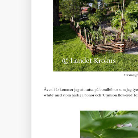
Köksträdgå
Även i år kommer jag att satsa på bondbönor som jag tycke
white' med stora härliga bönor och 'Crimson flowered' fö