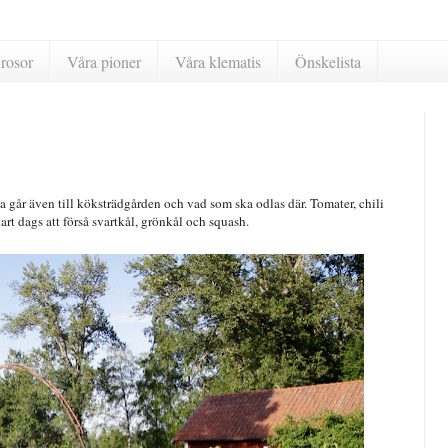
rosor
Våra pioner
Våra klematis
Önskelista
a går även till köksträdgården och vad som ska odlas där. Tomater, chili
art dags att förså svartkål, grönkål och squash.