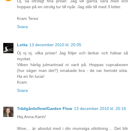
Oj, så otroligt fina priser. Jag vill gärna vara med och
hoppas på en otrolig tur till nyår. Jag slår till med 3 lotter.
Kram Teres
Svara
Lotta
13 december 2010 kl. 20:05
Oj oj oj, vilka priser! Jag följer och länkar och hälsar så
mycket.
Vilken härlig julmarknad ni varit på. Hoppas cupcakesen
(hur säger man det?) smakade bra - de var hemskt söta.
Ha en fin lucia!
Kram
Svara
Trädgårdsflow/Garden Flow
13 december 2010 kl. 20:16
Hej Anna-Karin!
Wow.... är absolut med i din mumsiga utlottning.... Det blir