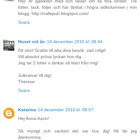
Hej! Är självklart med och tävlar om så fina vinster. Tre
lotter, tack, följer och har länkat i högra sidkolumnen i min
blogg: http://nallepuh.blogspot.com/
Svara
Huset vid ån
14 december 2010 kl. 08:44
Ett stort Grattis till alla dina besök, vad roligt!
Vill absolut pröva lyckan hos dig....
Jag tar 2 lotter o länkar så klart från mig!
Julkramar till dig!
Therese
Svara
Katarina
14 december 2010 kl. 08:57
Hej Anna-Karin!
Så mysigt och vackert det var hos dig! Hit lär jag
återkomma.