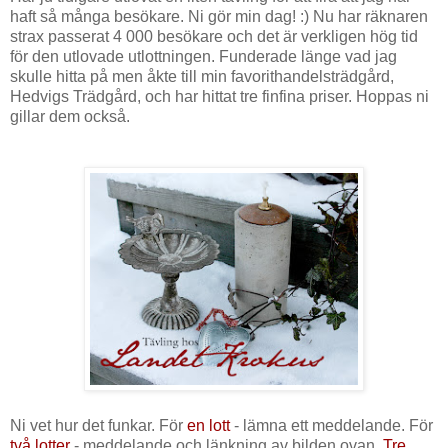
haft så många besökare. Ni gör min dag! :) Nu har räknaren
strax passerat 4 000 besökare och det är verkligen hög tid
för den utlovade utlottningen. Funderade länge vad jag
skulle hitta på men åkte till min favorithandelsträdgård,
Hedvigs Trädgård, och har hittat tre finfina priser. Hoppas ni
gillar dem också.
Ni vet hur det funkar. För
en lott
- lämna ett meddelande. För
två lotter
- meddelande och länkning av bilden ovan.
Tre