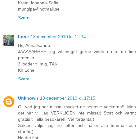
Kram Johanna-Sofia
mungipa@hotmail.se
Svara
Lone
18 december 2010 kl. 12:14
Hej Anna-Karina.
JAAAAAHHHH jeg vil meget gerne vinde en af de fine
præmier.
3 lodder til mig. TAK
Kh Lone
Svara
Unknown
18 december 2010 kl. 17:15
Oj, vad jag har missat mycket de senaste veckorna!!! Men
det här vill jag VERKLIGEN inte missa:) Stort och varmt
grattis till alla besökare!!! Väl förtjänta:)
Såklart väljer jag tre lotter och håller alla tummar och
stortår;)
Ha det fint,