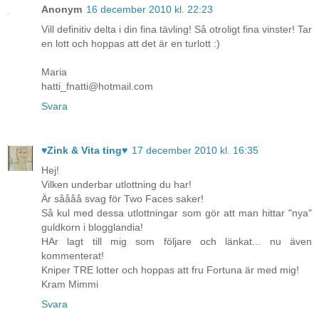
Anonym
16 december 2010 kl. 22:23
Vill definitiv delta i din fina tävling! Så otroligt fina vinster! Tar
en lott och hoppas att det är en turlott :)
Maria
hatti_fnatti@hotmail.com
Svara
♥Zink & Vita ting♥
17 december 2010 kl. 16:35
Hej!
Vilken underbar utlottning du har!
Är såååå svag för Two Faces saker!
Så kul med dessa utlottningar som gör att man hittar "nya"
guldkorn i blogglandia!
HAr lagt till mig som följare och länkat... nu även
kommenterat!
Kniper TRE lotter och hoppas att fru Fortuna är med mig!
Kram Mimmi
Svara