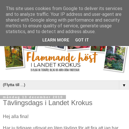
This site uses cookies from Google to deliver its services
and to analyze traffic. Your IP address and user-agent are
shared with Google along with performance and security
metrics to ensure quality of service, generate usage
statistics, and to detect and address abuse.
LEARN MORE
GOT IT
▼
måndag 13 december 2010
Tävlingsdags i Landet Krokus
Hej alla fina!
Har ju tidigare utlovat en liten tävling för att fira att jag har