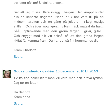
tre lotter såklart! Urläckra priser......
Ser att jag missat flera inlägg i helgen. Har knappt surfat
alls de senaste dagarna. Höbo bruk har varit till på en
midsommarafton och en gång på julbord.... riktigt mysigt
ställe... Och säger wow igen.... vilken fräck matsal du har...
Såå uppfriskande med den gröna färgen... gillar, gillar...
Och snyggt med allt vitt också, så att den gröna färgen
riktigt får komma fram! Du har det så fint hemma hos dig!
Kram Charlotte
Svara
Godastunder-tokigaidéer
13 december 2010 kl. 20:53
>Vilka fina saker klart man vill vara med och prova lyckan.
Jag tar tre lotter.
Ha det gott
Kram anna
Svara