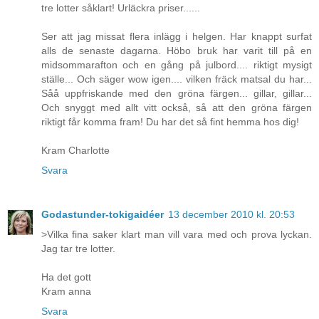
tre lotter såklart! Urläckra priser......
Ser att jag missat flera inlägg i helgen. Har knappt surfat
alls de senaste dagarna. Höbo bruk har varit till på en
midsommarafton och en gång på julbord.... riktigt mysigt
ställe... Och säger wow igen.... vilken fräck matsal du har...
Såå uppfriskande med den gröna färgen... gillar, gillar...
Och snyggt med allt vitt också, så att den gröna färgen
riktigt får komma fram! Du har det så fint hemma hos dig!
Kram Charlotte
Svara
Godastunder-tokigaidéer
13 december 2010 kl. 20:53
>Vilka fina saker klart man vill vara med och prova lyckan.
Jag tar tre lotter.
Ha det gott
Kram anna
Svara