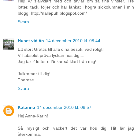
Hej! Är självklart med och tävlar om så fina vinster. Tre
lotter, tack, följer och har länkat i högra sidkolumnen i min
blogg: http://nallepuh.blogspot.com/
Svara
Huset vid ån
14 december 2010 kl. 08:44
Ett stort Grattis till alla dina besök, vad roligt!
Vill absolut pröva lyckan hos dig....
Jag tar 2 lotter o länkar så klart från mig!
Julkramar till dig!
Therese
Svara
Katarina
14 december 2010 kl. 08:57
Hej Anna-Karin!
Så mysigt och vackert det var hos dig! Hit lär jag
återkomma.