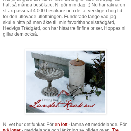
haft så många besökare. Ni gör min dag! :) Nu har räknaren
strax passerat 4 000 besökare och det är verkligen hög tid
för den utlovade utlottningen. Funderade länge vad jag
skulle hitta på men åkte till min favorithandelsträdgård,
Hedvigs Trädgård, och har hittat tre finfina priser. Hoppas ni
gillar dem också.
Ni vet hur det funkar. För
en lott
- lämna ett meddelande. För
två lotter
- meddelande och länkning av bilden ovan.
Tre