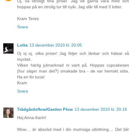
Oj, så otroligt fina priser. Jag vill gärna vara med och
hoppas på en otrolig tur till nyår. Jag slår till med 3 lotter.
Kram Teres
Svara
Lotta
13 december 2010 kl. 20:05
Oj oj oj, vilka priser! Jag följer och länkar och hälsar så
mycket.
Vilken härlig julmarknad ni varit på. Hoppas cupcakesen
(hur säger man det?) smakade bra - de var hemskt söta.
Ha en fin lucia!
Kram
Svara
Trädgårdsflow/Garden Flow
13 december 2010 kl. 20:16
Hej Anna-Karin!
Wow.... är absolut med i din mumsiga utlottning.... Det blir