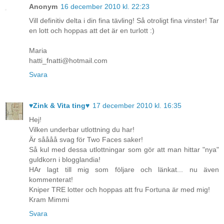
Anonym
16 december 2010 kl. 22:23
Vill definitiv delta i din fina tävling! Så otroligt fina vinster! Tar
en lott och hoppas att det är en turlott :)
Maria
hatti_fnatti@hotmail.com
Svara
♥Zink & Vita ting♥
17 december 2010 kl. 16:35
Hej!
Vilken underbar utlottning du har!
Är såååå svag för Two Faces saker!
Så kul med dessa utlottningar som gör att man hittar "nya"
guldkorn i blogglandia!
HAr lagt till mig som följare och länkat... nu även
kommenterat!
Kniper TRE lotter och hoppas att fru Fortuna är med mig!
Kram Mimmi
Svara