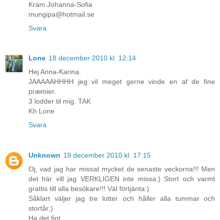
Kram Johanna-Sofia
mungipa@hotmail.se
Svara
Lone
18 december 2010 kl. 12:14
Hej Anna-Karina.
JAAAAAHHHH jeg vil meget gerne vinde en af de fine
præmier.
3 lodder til mig. TAK
Kh Lone
Svara
Unknown
18 december 2010 kl. 17:15
Oj, vad jag har missat mycket de senaste veckorna!!! Men
det här vill jag VERKLIGEN inte missa:) Stort och varmt
grattis till alla besökare!!! Väl förtjänta:)
Såklart väljer jag tre lotter och håller alla tummar och
stortår;)
Ha det fint,