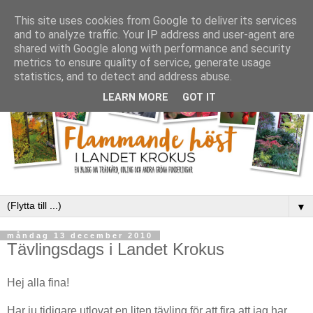
This site uses cookies from Google to deliver its services
and to analyze traffic. Your IP address and user-agent are
shared with Google along with performance and security
metrics to ensure quality of service, generate usage
statistics, and to detect and address abuse.
LEARN MORE
GOT IT
▼
måndag 13 december 2010
Tävlingsdags i Landet Krokus
Hej alla fina!
Har ju tidigare utlovat en liten tävling för att fira att jag har