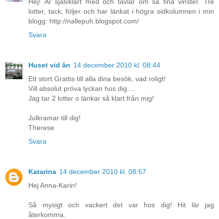
Hej! Är självklart med och tävlar om så fina vinster. Tre
lotter, tack, följer och har länkat i högra sidkolumnen i min
blogg: http://nallepuh.blogspot.com/
Svara
Huset vid ån
14 december 2010 kl. 08:44
Ett stort Grattis till alla dina besök, vad roligt!
Vill absolut pröva lyckan hos dig....
Jag tar 2 lotter o länkar så klart från mig!
Julkramar till dig!
Therese
Svara
Katarina
14 december 2010 kl. 08:57
Hej Anna-Karin!
Så mysigt och vackert det var hos dig! Hit lär jag
återkomma.