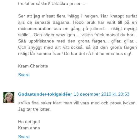
tre lotter såklart! Urläckra priser......
Ser att jag missat flera inlägg i helgen. Har knappt surfat
alls de senaste dagarna. Höbo bruk har varit till på en
midsommarafton och en gång på julbord.... riktigt mysigt
ställe... Och säger wow igen.... vilken fräck matsal du har...
Såå uppfriskande med den gröna färgen... gillar, gillar...
Och snyggt med allt vitt också, så att den gröna färgen
riktigt får komma fram! Du har det så fint hemma hos dig!
Kram Charlotte
Svara
Godastunder-tokigaidéer
13 december 2010 kl. 20:53
>Vilka fina saker klart man vill vara med och prova lyckan.
Jag tar tre lotter.
Ha det gott
Kram anna
Svara