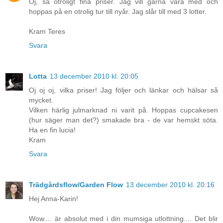
Oj, så otroligt fina priser. Jag vill gärna vara med och
hoppas på en otrolig tur till nyår. Jag slår till med 3 lotter.
Kram Teres
Svara
Lotta
13 december 2010 kl. 20:05
Oj oj oj, vilka priser! Jag följer och länkar och hälsar så
mycket.
Vilken härlig julmarknad ni varit på. Hoppas cupcakesen
(hur säger man det?) smakade bra - de var hemskt söta.
Ha en fin lucia!
Kram
Svara
Trädgårdsflow/Garden Flow
13 december 2010 kl. 20:16
Hej Anna-Karin!
Wow.... är absolut med i din mumsiga utlottning.... Det blir