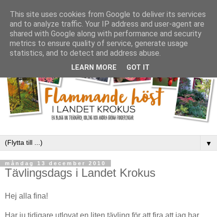
This site uses cookies from Google to deliver its services
and to analyze traffic. Your IP address and user-agent are
shared with Google along with performance and security
metrics to ensure quality of service, generate usage
statistics, and to detect and address abuse.
LEARN MORE
GOT IT
▼
måndag 13 december 2010
Tävlingsdags i Landet Krokus
Hej alla fina!
Har ju tidigare utlovat en liten tävling för att fira att jag har