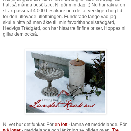
haft så många besökare. Ni gör min dag! :) Nu har räknaren
strax passerat 4 000 besökare och det är verkligen hög tid
för den utlovade utlottningen. Funderade länge vad jag
skulle hitta på men åkte till min favorithandelsträdgård,
Hedvigs Trädgård, och har hittat tre finfina priser. Hoppas ni
gillar dem också.
Ni vet hur det funkar. För
en lott
- lämna ett meddelande. För
två lotter
- meddelande och länkning av bilden ovan.
Tre