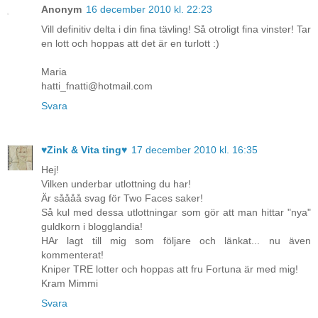
Anonym
16 december 2010 kl. 22:23
Vill definitiv delta i din fina tävling! Så otroligt fina vinster! Tar
en lott och hoppas att det är en turlott :)
Maria
hatti_fnatti@hotmail.com
Svara
♥Zink & Vita ting♥
17 december 2010 kl. 16:35
Hej!
Vilken underbar utlottning du har!
Är såååå svag för Two Faces saker!
Så kul med dessa utlottningar som gör att man hittar "nya"
guldkorn i blogglandia!
HAr lagt till mig som följare och länkat... nu även
kommenterat!
Kniper TRE lotter och hoppas att fru Fortuna är med mig!
Kram Mimmi
Svara