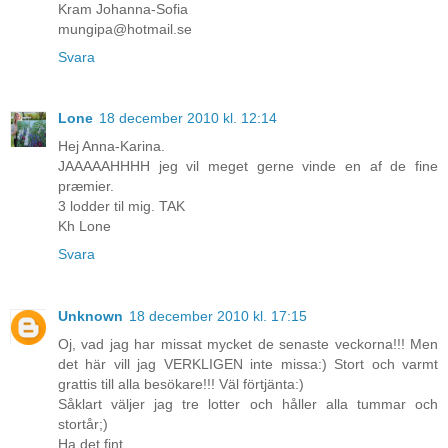
Kram Johanna-Sofia
mungipa@hotmail.se
Svara
Lone
18 december 2010 kl. 12:14
Hej Anna-Karina.
JAAAAAHHHH jeg vil meget gerne vinde en af de fine
præmier.
3 lodder til mig. TAK
Kh Lone
Svara
Unknown
18 december 2010 kl. 17:15
Oj, vad jag har missat mycket de senaste veckorna!!! Men
det här vill jag VERKLIGEN inte missa:) Stort och varmt
grattis till alla besökare!!! Väl förtjänta:)
Såklart väljer jag tre lotter och håller alla tummar och
stortår;)
Ha det fint,