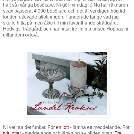
haft så många besökare. Ni gör min dag! :) Nu har räknaren
strax passerat 4 000 besökare och det är verkligen hög tid
för den utlovade utlottningen. Funderade länge vad jag
skulle hitta på men åkte till min favorithandelsträdgård,
Hedvigs Trädgård, och har hittat tre finfina priser. Hoppas ni
gillar dem också.
Ni vet hur det funkar. För
en lott
- lämna ett meddelande. För
två lotter
- meddelande och länkning av bilden ovan.
Tre