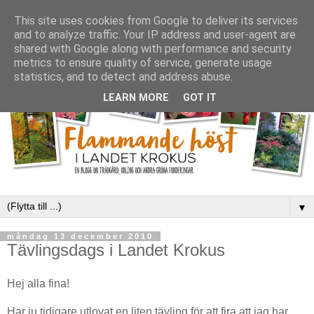
This site uses cookies from Google to deliver its services
and to analyze traffic. Your IP address and user-agent are
shared with Google along with performance and security
metrics to ensure quality of service, generate usage
statistics, and to detect and address abuse.
LEARN MORE
GOT IT
▼
måndag 13 december 2010
Tävlingsdags i Landet Krokus
Hej alla fina!
Har ju tidigare utlovat en liten tävling för att fira att jag har