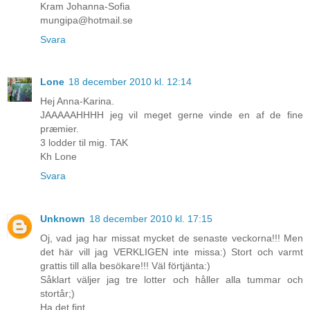
Kram Johanna-Sofia
mungipa@hotmail.se
Svara
Lone
18 december 2010 kl. 12:14
Hej Anna-Karina.
JAAAAAHHHH jeg vil meget gerne vinde en af de fine
præmier.
3 lodder til mig. TAK
Kh Lone
Svara
Unknown
18 december 2010 kl. 17:15
Oj, vad jag har missat mycket de senaste veckorna!!! Men
det här vill jag VERKLIGEN inte missa:) Stort och varmt
grattis till alla besökare!!! Väl förtjänta:)
Såklart väljer jag tre lotter och håller alla tummar och
stortår;)
Ha det fint,