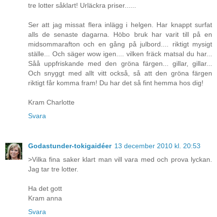
tre lotter såklart! Urläckra priser......
Ser att jag missat flera inlägg i helgen. Har knappt surfat
alls de senaste dagarna. Höbo bruk har varit till på en
midsommarafton och en gång på julbord.... riktigt mysigt
ställe... Och säger wow igen.... vilken fräck matsal du har...
Såå uppfriskande med den gröna färgen... gillar, gillar...
Och snyggt med allt vitt också, så att den gröna färgen
riktigt får komma fram! Du har det så fint hemma hos dig!
Kram Charlotte
Svara
Godastunder-tokigaidéer
13 december 2010 kl. 20:53
>Vilka fina saker klart man vill vara med och prova lyckan.
Jag tar tre lotter.
Ha det gott
Kram anna
Svara