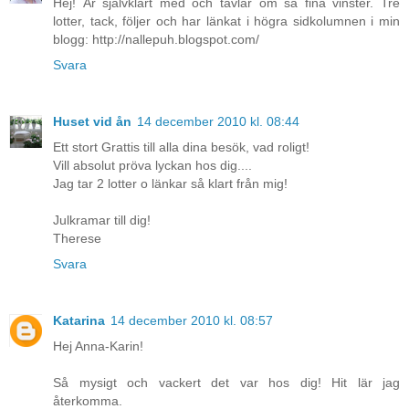
Hej! Är självklart med och tävlar om så fina vinster. Tre
lotter, tack, följer och har länkat i högra sidkolumnen i min
blogg: http://nallepuh.blogspot.com/
Svara
Huset vid ån
14 december 2010 kl. 08:44
Ett stort Grattis till alla dina besök, vad roligt!
Vill absolut pröva lyckan hos dig....
Jag tar 2 lotter o länkar så klart från mig!
Julkramar till dig!
Therese
Svara
Katarina
14 december 2010 kl. 08:57
Hej Anna-Karin!
Så mysigt och vackert det var hos dig! Hit lär jag
återkomma.