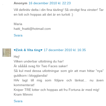
Anonym
16 december 2010 kl. 22:23
Vill definitiv delta i din fina tävling! Så otroligt fina vinster! Tar
en lott och hoppas att det är en turlott :)
Maria
hatti_fnatti@hotmail.com
Svara
♥Zink & Vita ting♥
17 december 2010 kl. 16:35
Hej!
Vilken underbar utlottning du har!
Är såååå svag för Two Faces saker!
Så kul med dessa utlottningar som gör att man hittar "nya"
guldkorn i blogglandia!
HAr lagt till mig som följare och länkat... nu även
kommenterat!
Kniper TRE lotter och hoppas att fru Fortuna är med mig!
Kram Mimmi
Svara