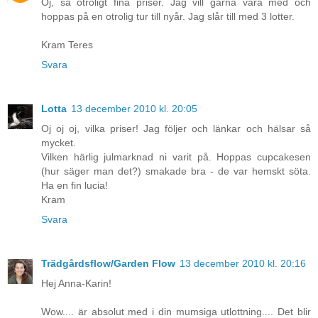
Oj, så otroligt fina priser. Jag vill gärna vara med och
hoppas på en otrolig tur till nyår. Jag slår till med 3 lotter.
Kram Teres
Svara
Lotta
13 december 2010 kl. 20:05
Oj oj oj, vilka priser! Jag följer och länkar och hälsar så
mycket.
Vilken härlig julmarknad ni varit på. Hoppas cupcakesen
(hur säger man det?) smakade bra - de var hemskt söta.
Ha en fin lucia!
Kram
Svara
Trädgårdsflow/Garden Flow
13 december 2010 kl. 20:16
Hej Anna-Karin!
Wow.... är absolut med i din mumsiga utlottning.... Det blir