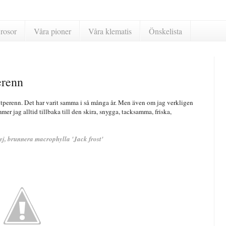
rosor
Våra pioner
Våra klematis
Önskelista
erenn
itperenn. Det har varit samma i så många år. Men även om jag verkligen
mer jag alltid tillbaka till den skira, snygga, tacksamma, friska,
j, brunnera macrophylla 'Jack frost'