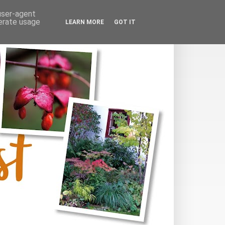
 user-agent
nerate usage
LEARN MORE
GOT IT