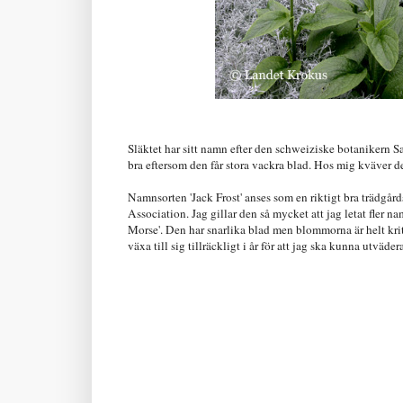
Släktet har sitt namn efter den schweiziske botanikern 
bra eftersom den får stora vackra blad. Hos mig kväver d
Namnsorten 'Jack Frost' anses som en riktigt bra trädgård
Association. Jag gillar den så mycket att jag letat fler 
Morse'. Den har snarlika blad men blommorna är helt kritvi
växa till sig tillräckligt i år för att jag ska kunna utväde