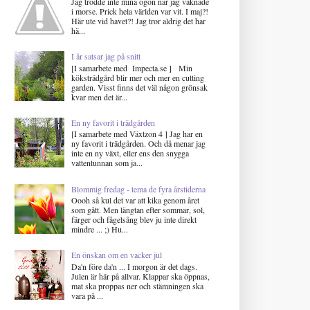
Jag trodde inte mina ögon när jag vaknade
i morse. Prick hela världen var vit. I maj?!
Här ute vid havet?! Jag tror aldrig det har
hä...
I år satsar jag på snitt
[I samarbete med Impecta.se ] Min
köksträdgård blir mer och mer en cutting
garden. Visst finns det väl någon grönsak
kvar men det är...
En ny favorit i trädgården
[I samarbete med Växtzon 4 ] Jag har en
ny favorit i trädgården. Och då menar jag
inte en ny växt, eller ens den snygga
vattentunnan som ja...
Blommig fredag - tema de fyra årstiderna
Oooh så kul det var att kika genom året
som gått. Men längtan efter sommar, sol,
färger och fågelsång blev ju inte direkt
mindre ... ;) Hu...
En önskan om en vacker jul
Da'n före da'n ... I morgon är det dags.
Julen är här på allvar. Klappar ska öppnas,
mat ska proppas ner och stämningen ska
vara på ...