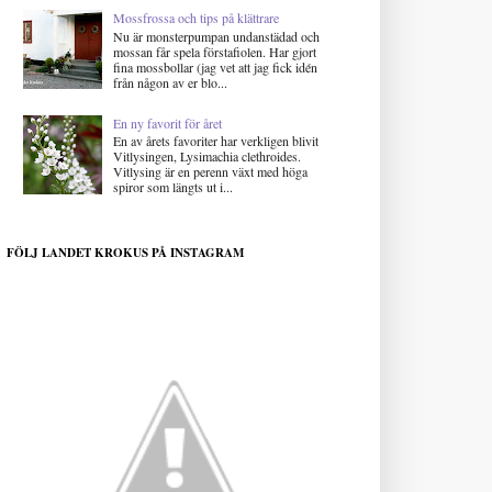
Mossfrossa och tips på klättrare
Nu är monsterpumpan undanstädad och
mossan får spela förstafiolen. Har gjort
fina mossbollar (jag vet att jag fick idén
från någon av er blo...
En ny favorit för året
En av årets favoriter har verkligen blivit
Vitlysingen, Lysimachia clethroides.
Vitlysing är en perenn växt med höga
spiror som längts ut i...
FÖLJ LANDET KROKUS PÅ INSTAGRAM