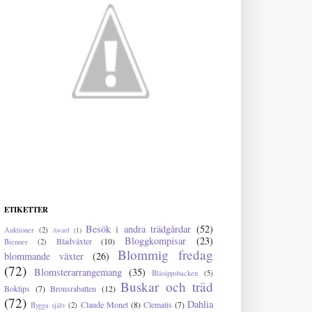
ETIKETTER
Besök i andra trädgårdar
(52)
Auktioner
(2)
Award
(1)
Bloggkompisar
(23)
Bladväxter
(10)
Bienner
(2)
Blommig fredag
blommande växter
(26)
(72)
Blomsterarrangemang
(35)
Blåsippsbacken
(5)
Buskar och träd
Boktips
(7)
Bronsrabatten
(12)
(72)
Dahlia
Claude Monet
(8)
Clematis
(7)
Bygga själv
(2)