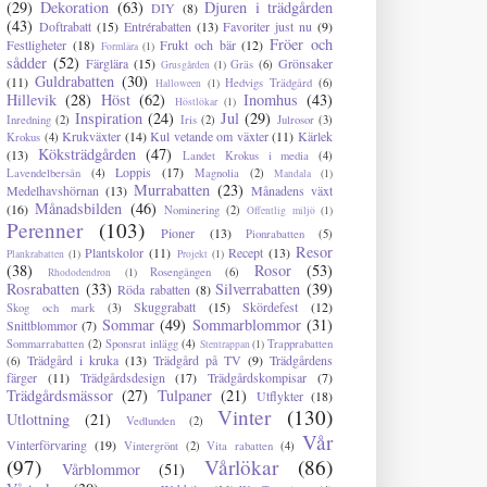
(29)
Dekoration
(63)
Djuren i trädgården
DIY
(8)
(43)
Doftrabatt
(15)
Entrérabatten
(13)
Favoriter just nu
(9)
Fröer och
Festligheter
(18)
Frukt och bär
(12)
Formlära
(1)
sådder
(52)
Färglära
(15)
Grönsaker
Gräs
(6)
Grusgården
(1)
Guldrabatten
(30)
(11)
Hedvigs Trädgård
(6)
Halloween
(1)
Hillevik
(28)
Höst
(62)
Inomhus
(43)
Höstlökar
(1)
Inspiration
(24)
Jul
(29)
Inredning
(2)
Iris
(2)
Julrosor
(3)
Krukväxter
(14)
Kul vetande om växter
(11)
Kärlek
Krokus
(4)
Köksträdgården
(47)
(13)
Landet Krokus i media
(4)
Loppis
(17)
Lavendelbersån
(4)
Magnolia
(2)
Mandala
(1)
Murrabatten
(23)
Medelhavshörnan
(13)
Månadens växt
Månadsbilden
(46)
(16)
Nominering
(2)
Offentlig miljö
(1)
Perenner
(103)
Pioner
(13)
Pionrabatten
(5)
Resor
Plantskolor
(11)
Recept
(13)
Plankrabatten
(1)
Projekt
(1)
(38)
Rosor
(53)
Rosengången
(6)
Rhododendron
(1)
Rosrabatten
(33)
Silverrabatten
(39)
Röda rabatten
(8)
Skuggrabatt
(15)
Skördefest
(12)
Skog och mark
(3)
Sommar
(49)
Sommarblommor
(31)
Snittblommor
(7)
Sommarrabatten
(2)
Sponsrat inlägg
(4)
Trapprabatten
Stentrappan
(1)
Trädgård i kruka
(13)
Trädgård på TV
(9)
Trädgårdens
(6)
färger
(11)
Trädgårdsdesign
(17)
Trädgårdskompisar
(7)
Trädgårdsmässor
(27)
Tulpaner
(21)
Utflykter
(18)
Vinter
(130)
Utlottning
(21)
Vedlunden
(2)
Vår
Vinterförvaring
(19)
Vintergrönt
(2)
Vita rabatten
(4)
(97)
Vårlökar
(86)
Vårblommor
(51)