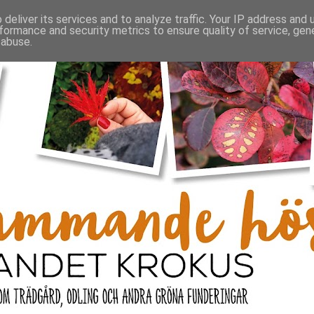
deliver its services and to analyze traffic. Your IP address and
formance and security metrics to ensure quality of service, ge
 abuse.