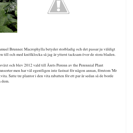
Samuel Brunner. Macrophylla betyder storbladig och det passar ju väldigt
en till och med knölklocka så jag är ytterst tacksam över de stora bladen.
sväxt och blev 2012 vald till Årets Perenn av the Perennial Plant
namnsorter men har väl egentligen inte fastnat för någon annan, förutom 'Mr
ta. Satte tre plantor i den vita rabatten för ett par år sedan så de borde
ra dem.