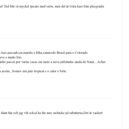
et! Det blir så mycket ljusare med snön, men det är tvära kast från plusgrader
e.Ano passado,eu,marido e filha,saimosdo Brasil para o Colorado.
ve e muito frio.
ho passei por varias casas em meio a neve,enfeitadas ainda de Natal....Achei
.
ssim...Somos um pais tropical e o calor e forte.
 dalat här och jag vill också ha lite mer snötäcke på rabatterna.Det är vackert