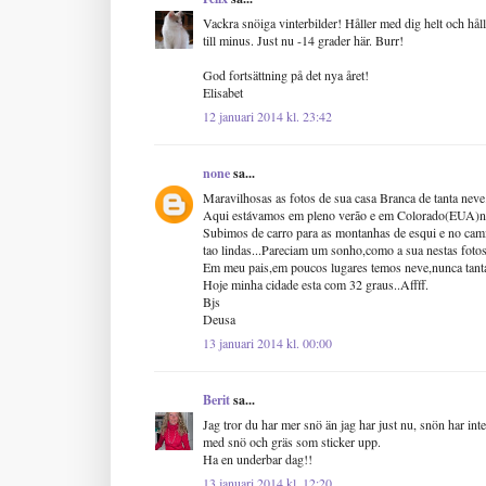
Vackra snöiga vinterbilder! Håller med dig helt och håll
till minus. Just nu -14 grader här. Burr!
God fortsättning på det nya året!
Elisabet
12 januari 2014 kl. 23:42
none
sa...
Maravilhosas as fotos de sua casa Branca de tanta nev
Aqui estávamos em pleno verão e em Colorado(EUA)ne
Subimos de carro para as montanhas de esqui e no camin
tao lindas...Pareciam um sonho,como a sua nestas fotos
Em meu pais,em poucos lugares temos neve,nunca tanta a
Hoje minha cidade esta com 32 graus..Affff.
Bjs
Deusa
13 januari 2014 kl. 00:00
Berit
sa...
Jag tror du har mer snö än jag har just nu, snön har inte
med snö och gräs som sticker upp.
Ha en underbar dag!!
13 januari 2014 kl. 12:20