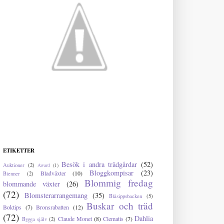
ETIKETTER
Besök i andra trädgårdar
(52)
Auktioner
(2)
Award
(1)
Bloggkompisar
(23)
Bladväxter
(10)
Bienner
(2)
Blommig fredag
blommande växter
(26)
(72)
Blomsterarrangemang
(35)
Blåsippsbacken
(5)
Buskar och träd
Boktips
(7)
Bronsrabatten
(12)
(72)
Dahlia
Claude Monet
(8)
Clematis
(7)
Bygga själv
(2)