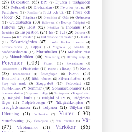
(29)
Dekoration
(63)
Djuren i trädgården
DIY
(8)
(43)
Doftrabatt
(15)
Entrérabatten
(13)
Favoriter just nu
(9)
Fröer och
Festligheter
(18)
Frukt och bär
(12)
Formlära
(1)
sådder
(52)
Färglära
(15)
Grönsaker
Gräs
(6)
Grusgården
(1)
Guldrabatten
(30)
(11)
Hedvigs Trädgård
(6)
Halloween
(1)
Hillevik
(28)
Höst
(62)
Inomhus
(43)
Höstlökar
(1)
Inspiration
(24)
Jul
(29)
Inredning
(2)
Iris
(2)
Julrosor
(3)
Krukväxter
(14)
Kul vetande om växter
(11)
Kärlek
Krokus
(4)
Köksträdgården
(47)
(13)
Landet Krokus i media
(4)
Loppis
(17)
Lavendelbersån
(4)
Magnolia
(2)
Mandala
(1)
Murrabatten
(23)
Medelhavshörnan
(13)
Månadens växt
Månadsbilden
(46)
(16)
Nominering
(2)
Offentlig miljö
(1)
Perenner
(103)
Pioner
(13)
Pionrabatten
(5)
Resor
Plantskolor
(11)
Recept
(13)
Plankrabatten
(1)
Projekt
(1)
(38)
Rosor
(53)
Rosengången
(6)
Rhododendron
(1)
Rosrabatten
(33)
Silverrabatten
(39)
Röda rabatten
(8)
Skuggrabatt
(15)
Skördefest
(12)
Skog och mark
(3)
Sommar
(49)
Sommarblommor
(31)
Snittblommor
(7)
Sommarrabatten
(2)
Sponsrat inlägg
(4)
Trapprabatten
Stentrappan
(1)
Trädgård i kruka
(13)
Trädgård på TV
(9)
Trädgårdens
(6)
färger
(11)
Trädgårdsdesign
(17)
Trädgårdskompisar
(7)
Trädgårdsmässor
(27)
Tulpaner
(21)
Utflykter
(18)
Vinter
(130)
Utlottning
(21)
Vedlunden
(2)
Vår
Vinterförvaring
(19)
Vintergrönt
(2)
Vita rabatten
(4)
(97)
Vårlökar
(86)
Vårblommor
(51)