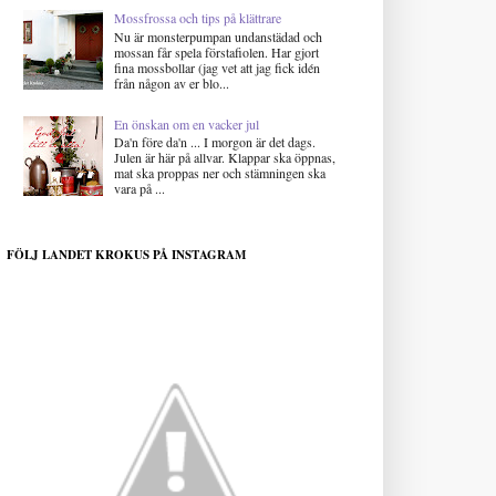
Mossfrossa och tips på klättrare
Nu är monsterpumpan undanstädad och
mossan får spela förstafiolen. Har gjort
fina mossbollar (jag vet att jag fick idén
från någon av er blo...
En önskan om en vacker jul
Da'n före da'n ... I morgon är det dags.
Julen är här på allvar. Klappar ska öppnas,
mat ska proppas ner och stämningen ska
vara på ...
FÖLJ LANDET KROKUS PÅ INSTAGRAM