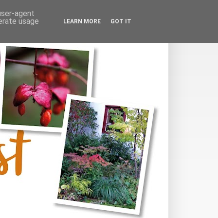
 user-agent
nerate usage
LEARN MORE
GOT IT