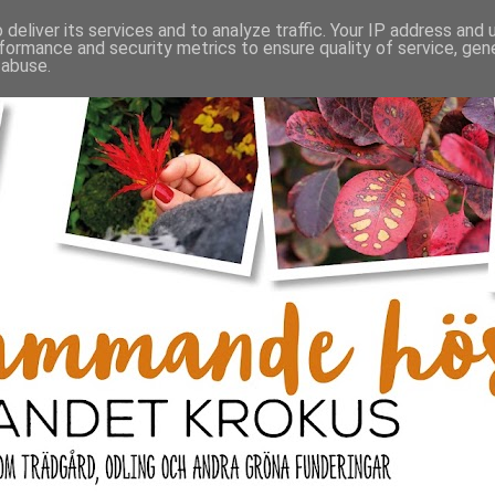
deliver its services and to analyze traffic. Your IP address and
formance and security metrics to ensure quality of service, ge
 abuse.