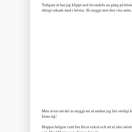
Tidigare år har jag klippt ned lavendeln en gång på hösten 
riktigt orkade med i höstas. Så snyggt mot den vita snön.
Men även om det är snyggt nu så undrar jag lite oroligt h
klara sig!
Hoppas helgen varit bra för er också och att ni inte snö
snö. Hua! Hoppas vi slipper det i år ...