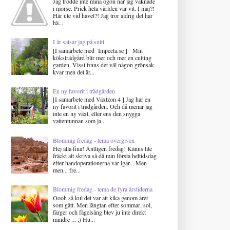
Jag trodde inte mina ögon när jag vaknade
i morse. Prick hela världen var vit. I maj?!
Här ute vid havet?! Jag tror aldrig det har
hä...
I år satsar jag på snitt
[I samarbete med Impecta.se ] Min
köksträdgård blir mer och mer en cutting
garden. Visst finns det väl någon grönsak
kvar men det är...
En ny favorit i trädgården
[I samarbete med Växtzon 4 ] Jag har en
ny favorit i trädgården. Och då menar jag
inte en ny växt, eller ens den snygga
vattentunnan som ja...
Blommig fredag - tema övergiven
Hej alla fina! Äntligen fredag! Känns lite
fräckt att skriva så då min första heltidsdag
efter handoperationerna var igår... Men
men... fre...
Blommig fredag - tema de fyra årstiderna
Oooh så kul det var att kika genom året
som gått. Men längtan efter sommar, sol,
färger och fågelsång blev ju inte direkt
mindre ... ;) Hu...