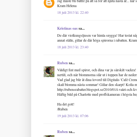
Jag måste bli bättre på att så för att njuta nästa år... n
Kram Hélena
18 juli 2013 kl. 22:40
Kristinas oas
sa...
De där violkungsljusen var himla snygga! Har testat någo
annat ställe, gillar de där höga spirorna i rabatten. Kra
18 juli 2013 kl. 23:40
Ruben
sa...
Väldigt fint med spiror, och dina var ju särskilt vackra!
nertill, och när blommorna slår ut i toppen har de neder
Vad glad jag blir åt dina lovord till Digitalis 'Café Cre
skall blomma nästa sommar! Gillar den skarpt! Kolla mi
http://rubensrabatter.blogspot.se/2010/01/i-valet-och-kv
Häftig bild på Charlotte med proffskameran i högsta hug
Ha det gott!
/Ruben
19 juli 2013 kl. 07:06
Ruben
sa...