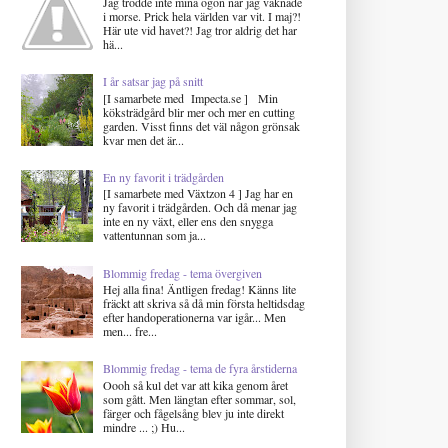
Jag trodde inte mina ögon när jag vaknade
i morse. Prick hela världen var vit. I maj?!
Här ute vid havet?! Jag tror aldrig det har
hä...
I år satsar jag på snitt
[I samarbete med Impecta.se ] Min
köksträdgård blir mer och mer en cutting
garden. Visst finns det väl någon grönsak
kvar men det är...
En ny favorit i trädgården
[I samarbete med Växtzon 4 ] Jag har en
ny favorit i trädgården. Och då menar jag
inte en ny växt, eller ens den snygga
vattentunnan som ja...
Blommig fredag - tema övergiven
Hej alla fina! Äntligen fredag! Känns lite
fräckt att skriva så då min första heltidsdag
efter handoperationerna var igår... Men
men... fre...
Blommig fredag - tema de fyra årstiderna
Oooh så kul det var att kika genom året
som gått. Men längtan efter sommar, sol,
färger och fågelsång blev ju inte direkt
mindre ... ;) Hu...