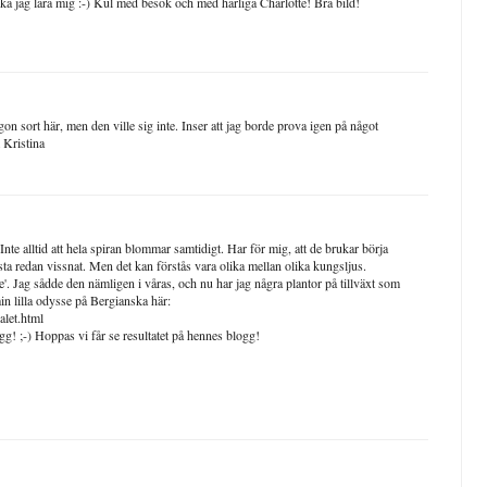
är ska jag lära mig :-) Kul med besök och med härliga Charlotte! Bra bild!
n sort här, men den ville sig inte. Inser att jag borde prova igen på något
m Kristina
 Inte alltid att hela spiran blommar samtidigt. Har för mig, att de brukar börja
sta redan vissnat. Men det kan förstås vara olika mellan olika kungsljus.
me'. Jag sådde den nämligen i våras, och nu har jag några plantor på tillväxt som
n lilla odysse på Bergianska här:
alet.html
g! ;-) Hoppas vi får se resultatet på hennes blogg!