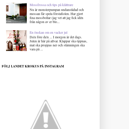
Mossfrossa och tips på klättrare
Nu är monsterpumpan undanstädad och
mossan får spela förstafiolen. Har gjort
fina mossbollar (jag vet att jag fick idén
från någon av er blo...
En önskan om en vacker jul
Da'n före da'n ... I morgon är det dags.
Julen är här på allvar. Klappar ska öppnas,
mat ska proppas ner och stämningen ska
vara på ...
FÖLJ LANDET KROKUS PÅ INSTAGRAM