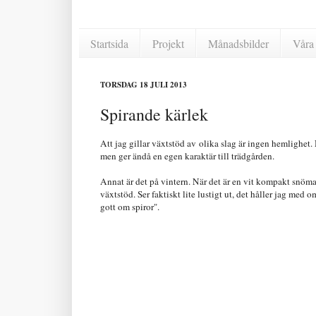
Startsida
Projekt
Månadsbilder
Våra 
TORSDAG 18 JULI 2013
Spirande kärlek
Att jag gillar växtstöd av olika slag är ingen hemlighet.
men ger ändå en egen karaktär till trädgården.
Annat är det på vintern. När det är en vit kompakt snöm
växtstöd. Ser faktiskt lite lustigt ut, det håller jag med o
gott om spiror".