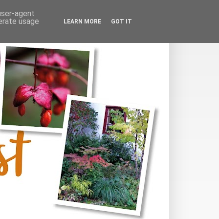
 user-agent
nerate usage
LEARN MORE
GOT IT