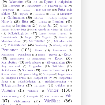
(29)
Dekoration
(63)
Djuren i trädgården
DIY
(8)
(43)
Doftrabatt
(15)
Entrérabatten
(13)
Favoriter just nu
(9)
Fröer och
Festligheter
(18)
Frukt och bär
(12)
Formlära
(1)
sådder
(52)
Färglära
(15)
Grönsaker
Gräs
(6)
Grusgården
(1)
Guldrabatten
(30)
(11)
Hedvigs Trädgård
(6)
Halloween
(1)
Hillevik
(28)
Höst
(62)
Inomhus
(43)
Höstlökar
(1)
Inspiration
(24)
Jul
(29)
Inredning
(2)
Iris
(2)
Julrosor
(3)
Krukväxter
(14)
Kul vetande om växter
(11)
Kärlek
Krokus
(4)
Köksträdgården
(47)
(13)
Landet Krokus i media
(4)
Loppis
(17)
Lavendelbersån
(4)
Magnolia
(2)
Mandala
(1)
Murrabatten
(23)
Medelhavshörnan
(13)
Månadens växt
Månadsbilden
(46)
(16)
Nominering
(2)
Offentlig miljö
(1)
Perenner
(103)
Pioner
(13)
Pionrabatten
(5)
Resor
Plantskolor
(11)
Recept
(13)
Plankrabatten
(1)
Projekt
(1)
(38)
Rosor
(53)
Rosengången
(6)
Rhododendron
(1)
Rosrabatten
(33)
Silverrabatten
(39)
Röda rabatten
(8)
Skuggrabatt
(15)
Skördefest
(12)
Skog och mark
(3)
Sommar
(49)
Sommarblommor
(31)
Snittblommor
(7)
Sommarrabatten
(2)
Sponsrat inlägg
(4)
Trapprabatten
Stentrappan
(1)
Trädgård i kruka
(13)
Trädgård på TV
(9)
Trädgårdens
(6)
färger
(11)
Trädgårdsdesign
(17)
Trädgårdskompisar
(7)
Trädgårdsmässor
(27)
Tulpaner
(21)
Utflykter
(18)
Vinter
(130)
Utlottning
(21)
Vedlunden
(2)
Vår
Vinterförvaring
(19)
Vintergrönt
(2)
Vita rabatten
(4)
(97)
Vårlökar
(86)
Vårblommor
(51)