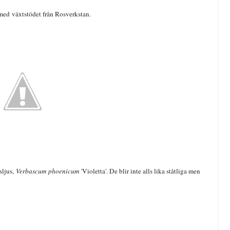
p med
växtstödet
från Rosverkstan.
sljus,
Verbascum phoenicum
'Violetta'. De blir inte alls lika ståtliga men