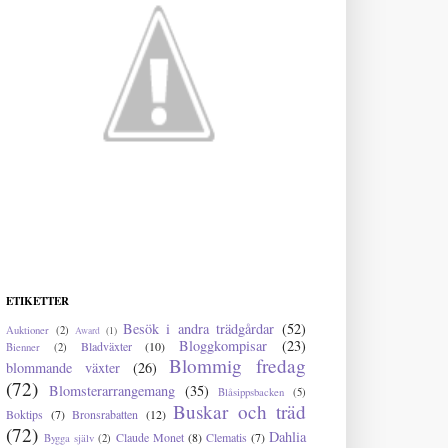
ETIKETTER
Besök i andra trädgårdar
(52)
Auktioner
(2)
Award
(1)
Bloggkompisar
(23)
Bladväxter
(10)
Bienner
(2)
Blommig fredag
blommande växter
(26)
(72)
Blomsterarrangemang
(35)
Blåsippsbacken
(5)
Buskar och träd
Boktips
(7)
Bronsrabatten
(12)
(72)
Dahlia
Claude Monet
(8)
Clematis
(7)
Bygga själv
(2)