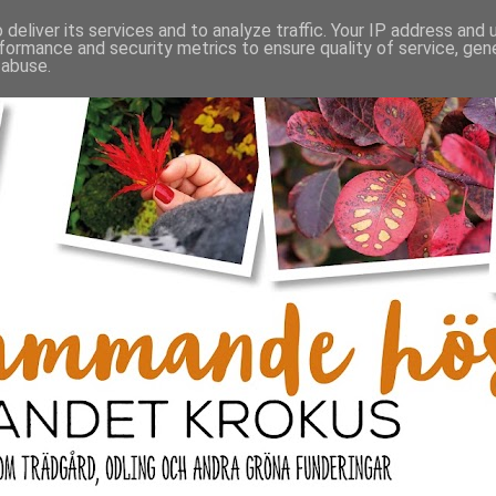
deliver its services and to analyze traffic. Your IP address and
formance and security metrics to ensure quality of service, ge
 abuse.