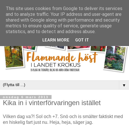
This site uses cookies from Google to deliver its services
and to analyze traffic. Your IP address and user-agent are
shared with Google along with performance and security
metrics to ensure quality of service, generate usage
statistics, and to detect and address abuse.
LEARN MORE
GOT IT
▼
onsdag 6 mars 2013
Kika in i vinterförvaringen istället
Vilken dag va?! Sol och +7. Snö och is smälter faktiskt med
en hiskelig fart just nu. Heja, heja, säger jag.