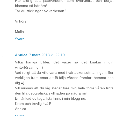
Har aldrig sett jätteverbenor som övervintrat och börjat
blomma så här års!
Tar du sticklingar av verbenan?
Vi hörs
Malin
Svara
Annica
7 mars 2013 kl. 22:19
Vilka härliga bilder, det växer så det knakar i din
vinterförvaring =)
Vad roligt att du ville vara med i vårteckensutmaningen. Ser
verkligen fram emot att få följa vårens framfart hemma hos
dig =)
Vill minnas att du låg steget före mig hela förra våren trots
den lilla geografiska skillnaden på några mil.
En länkad deltagarlista finns i min blogg nu.
Kram och trevlig kväll!
Annica