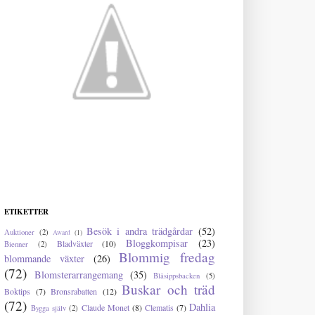
ETIKETTER
Besök i andra trädgårdar
(52)
Auktioner
(2)
Award
(1)
Bloggkompisar
(23)
Bladväxter
(10)
Bienner
(2)
Blommig fredag
blommande växter
(26)
(72)
Blomsterarrangemang
(35)
Blåsippsbacken
(5)
Buskar och träd
Boktips
(7)
Bronsrabatten
(12)
(72)
Dahlia
Claude Monet
(8)
Clematis
(7)
Bygga själv
(2)