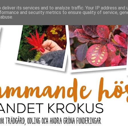
deliver its services and to analyze traffic. Your IP address and
formance and security metrics to ensure quality of service, ge
 abuse.