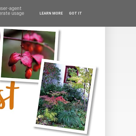
 user-agent
nerate usage
LEARN MORE
GOT IT