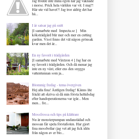
Jag trodde inte mina ögon när jag vaknade
i morse. Prick hela världen var vit. I maj?!
Här ute vid havet?! Jag tror aldrig det har
hä...
I år satsar jag på snitt
[I samarbete med Impecta.se ] Min
köksträdgård blir mer och mer en cutting
garden. Visst finns det väl någon grönsak
kvar men det är...
En ny favorit i trädgården
[I samarbete med Växtzon 4 ] Jag har en
ny favorit i trädgården. Och då menar jag
inte en ny växt, eller ens den snygga
vattentunnan som ja...
Blommig fredag - tema övergiven
Hej alla fina! Äntligen fredag! Känns lite
fräckt att skriva så då min första heltidsdag
efter handoperationerna var igår... Men
men... fre...
Mossfrossa och tips på klättrare
Nu är monsterpumpan undanstädad och
mossan får spela förstafiolen. Har gjort
fina mossbollar (jag vet att jag fick idén
från någon av er blo...