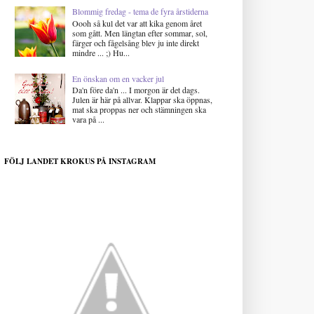
Blommig fredag - tema de fyra årstiderna
Oooh så kul det var att kika genom året
som gått. Men längtan efter sommar, sol,
färger och fågelsång blev ju inte direkt
mindre ... ;) Hu...
En önskan om en vacker jul
Da'n före da'n ... I morgon är det dags.
Julen är här på allvar. Klappar ska öppnas,
mat ska proppas ner och stämningen ska
vara på ...
FÖLJ LANDET KROKUS PÅ INSTAGRAM