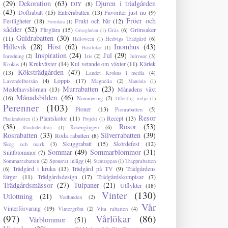
(29)
Dekoration
(63)
Djuren i trädgården
DIY
(8)
(43)
Doftrabatt
(15)
Entrérabatten
(13)
Favoriter just nu
(9)
Fröer och
Festligheter
(18)
Frukt och bär
(12)
Formlära
(1)
sådder
(52)
Färglära
(15)
Grönsaker
Gräs
(6)
Grusgården
(1)
Guldrabatten
(30)
(11)
Hedvigs Trädgård
(6)
Halloween
(1)
Hillevik
(28)
Höst
(62)
Inomhus
(43)
Höstlökar
(1)
Inspiration
(24)
Jul
(29)
Inredning
(2)
Iris
(2)
Julrosor
(3)
Krukväxter
(14)
Kul vetande om växter
(11)
Kärlek
Krokus
(4)
Köksträdgården
(47)
(13)
Landet Krokus i media
(4)
Loppis
(17)
Lavendelbersån
(4)
Magnolia
(2)
Mandala
(1)
Murrabatten
(23)
Medelhavshörnan
(13)
Månadens växt
Månadsbilden
(46)
(16)
Nominering
(2)
Offentlig miljö
(1)
Perenner
(103)
Pioner
(13)
Pionrabatten
(5)
Resor
Plantskolor
(11)
Recept
(13)
Plankrabatten
(1)
Projekt
(1)
(38)
Rosor
(53)
Rosengången
(6)
Rhododendron
(1)
Rosrabatten
(33)
Silverrabatten
(39)
Röda rabatten
(8)
Skuggrabatt
(15)
Skördefest
(12)
Skog och mark
(3)
Sommar
(49)
Sommarblommor
(31)
Snittblommor
(7)
Sommarrabatten
(2)
Sponsrat inlägg
(4)
Trapprabatten
Stentrappan
(1)
Trädgård i kruka
(13)
Trädgård på TV
(9)
Trädgårdens
(6)
färger
(11)
Trädgårdsdesign
(17)
Trädgårdskompisar
(7)
Trädgårdsmässor
(27)
Tulpaner
(21)
Utflykter
(18)
Vinter
(130)
Utlottning
(21)
Vedlunden
(2)
Vår
Vinterförvaring
(19)
Vintergrönt
(2)
Vita rabatten
(4)
(97)
Vårlökar
(86)
Vårblommor
(51)