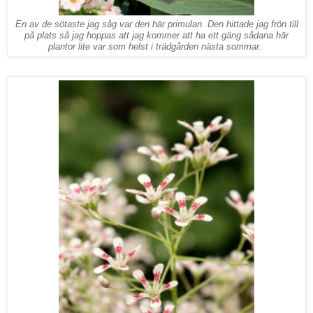
En av de sötaste jag såg var den här primulan. Den hittade jag frön till
på plats så jag hoppas att jag kommer att ha ett gäng sådana här
plantor lite var som helst i trädgården nästa sommar.