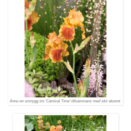
Ännu en ursnygg iris 'Carnival Time' tillsammans med skir alunrot.