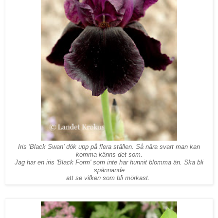
Iris 'Black Swan' dök upp på flera ställen. Så nära svart man kan
komma känns det som.
Jag har en iris 'Black Form' som inte har hunnit blomma än. Ska bli
spännande
att se vilken som bli mörkast.