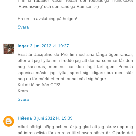
I mina rabatter växer redan det rödbladiga Hundkexet
'Ravenswing' och den randiga Ramsen :=)
Ha en fin avslutning på helgen!
Svara
Inger
3 juni 2012 kl. 19:27
Visst är Jacquline du Pré fin med sina långa ögonfransar,
efter att jag flyttat min trodde jag att denna sommar får den
nog kasseras, men nu har den tagit fart igen. Primula
japonica måste jag flytta, spred sig tidigare bra men står
nog nu för mörkt efter att annat växt sig högre.
Kul att få se från CFS!
Kram
Svara
Hélena
3 juni 2012 kl. 19:39
Vilket härligt inlägg och nu är jag glad att jag skrev upp mig
på intresselista för en resa till showen nästa år. Gjorde det