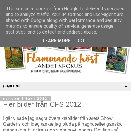
This site uses cookies from Google to deliver its services
and to analyze traffic. Your IP address and user-agent are
shared with Google along with performance and security
metrics to ensure quality of service, generate usage
statistics, and to detect and address abuse.
LEARN MORE
GOT IT
▼
söndag 3 juni 2012
Fler bilder från CFS 2012
I går visade jag några översiktsbilder från årets Show
Gardens och idag tänkte jag bjuda på några (eller ganska
många) godbitar från den stora paviljongen. Det finns så