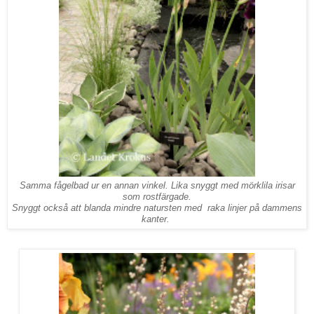
Samma fågelbad ur en annan vinkel. Lika snyggt med mörklila irisar
som rostfärgade.
Snyggt också att blanda mindre natursten med raka linjer på dammens
kanter.