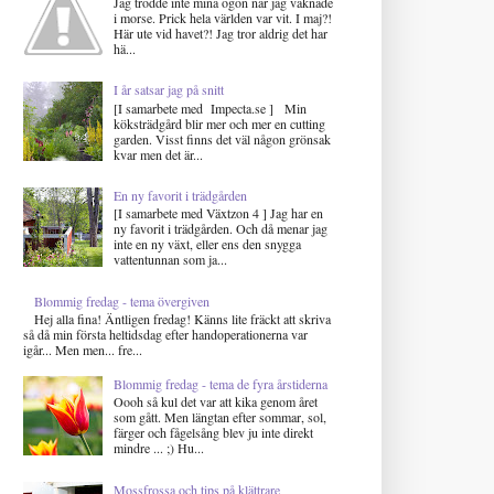
Jag trodde inte mina ögon när jag vaknade
i morse. Prick hela världen var vit. I maj?!
Här ute vid havet?! Jag tror aldrig det har
hä...
I år satsar jag på snitt
[I samarbete med Impecta.se ] Min
köksträdgård blir mer och mer en cutting
garden. Visst finns det väl någon grönsak
kvar men det är...
En ny favorit i trädgården
[I samarbete med Växtzon 4 ] Jag har en
ny favorit i trädgården. Och då menar jag
inte en ny växt, eller ens den snygga
vattentunnan som ja...
Blommig fredag - tema övergiven
Hej alla fina! Äntligen fredag! Känns lite fräckt att skriva
så då min första heltidsdag efter handoperationerna var
igår... Men men... fre...
Blommig fredag - tema de fyra årstiderna
Oooh så kul det var att kika genom året
som gått. Men längtan efter sommar, sol,
färger och fågelsång blev ju inte direkt
mindre ... ;) Hu...
Mossfrossa och tips på klättrare