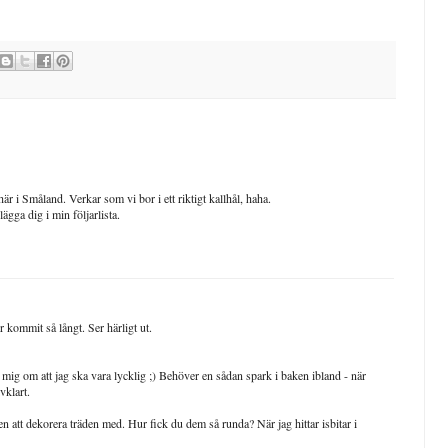
r i Småland. Verkar som vi bor i ett riktigt kallhål, haha.
ägga dig i min följarlista.
 kommit så långt. Ser härligt ut.
ig om att jag ska vara lycklig ;) Behöver en sådan spark i baken ibland - när
vklart.
en att dekorera träden med. Hur fick du dem så runda? När jag hittar isbitar i