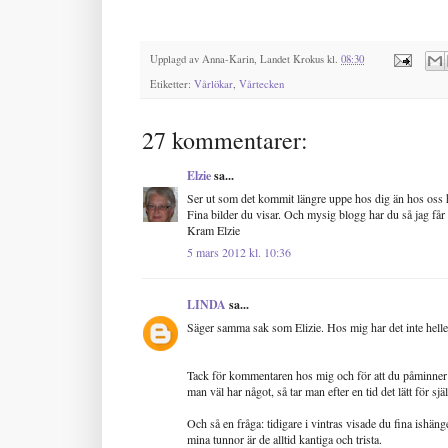
Upplagd av
Anna-Karin, Landet Krokus
kl.
08:30
Etiketter:
Vårlökar
,
Vårtecken
27 kommentarer:
Elzie
sa...
Ser ut som det kommit längre uppe hos dig än hos oss hä
Fina bilder du visar. Och mysig blogg har du så jag får l
Kram Elzie
5 mars 2012 kl. 10:36
LINDA
sa...
Säger samma sak som Elizie. Hos mig har det inte heller
Tack för kommentaren hos mig och för att du påminner m
man väl har något, så tar man efter en tid det lätt för själ
Och så en fråga: tidigare i vintras visade du fina ishäng
mina tunnor är de alltid kantiga och trista.