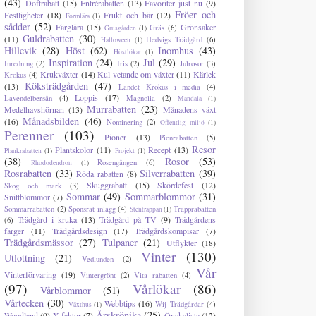
(43)
Doftrabatt
(15)
Entrérabatten
(13)
Favoriter just nu
(9)
Fröer och
Festligheter
(18)
Frukt och bär
(12)
Formlära
(1)
sådder
(52)
Färglära
(15)
Grönsaker
Gräs
(6)
Grusgården
(1)
Guldrabatten
(30)
(11)
Hedvigs Trädgård
(6)
Halloween
(1)
Hillevik
(28)
Höst
(62)
Inomhus
(43)
Höstlökar
(1)
Inspiration
(24)
Jul
(29)
Inredning
(2)
Iris
(2)
Julrosor
(3)
Krukväxter
(14)
Kul vetande om växter
(11)
Kärlek
Krokus
(4)
Köksträdgården
(47)
(13)
Landet Krokus i media
(4)
Loppis
(17)
Lavendelbersån
(4)
Magnolia
(2)
Mandala
(1)
Murrabatten
(23)
Medelhavshörnan
(13)
Månadens växt
Månadsbilden
(46)
(16)
Nominering
(2)
Offentlig miljö
(1)
Perenner
(103)
Pioner
(13)
Pionrabatten
(5)
Resor
Plantskolor
(11)
Recept
(13)
Plankrabatten
(1)
Projekt
(1)
(38)
Rosor
(53)
Rosengången
(6)
Rhododendron
(1)
Rosrabatten
(33)
Silverrabatten
(39)
Röda rabatten
(8)
Skuggrabatt
(15)
Skördefest
(12)
Skog och mark
(3)
Sommar
(49)
Sommarblommor
(31)
Snittblommor
(7)
Sommarrabatten
(2)
Sponsrat inlägg
(4)
Trapprabatten
Stentrappan
(1)
Trädgård i kruka
(13)
Trädgård på TV
(9)
Trädgårdens
(6)
färger
(11)
Trädgårdsdesign
(17)
Trädgårdskompisar
(7)
Trädgårdsmässor
(27)
Tulpaner
(21)
Utflykter
(18)
Vinter
(130)
Utlottning
(21)
Vedlunden
(2)
Vår
Vinterförvaring
(19)
Vintergrönt
(2)
Vita rabatten
(4)
(97)
Vårlökar
(86)
Vårblommor
(51)
Vårtecken
(30)
Webbtips
(16)
Wij Trädgårdar
(4)
Växthus
(1)
Årskrönika
(25)
Woodland
(9)
X-faktor
(7)
Önskelista
(12)