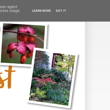
 user-agent
nerate usage
LEARN MORE
GOT IT