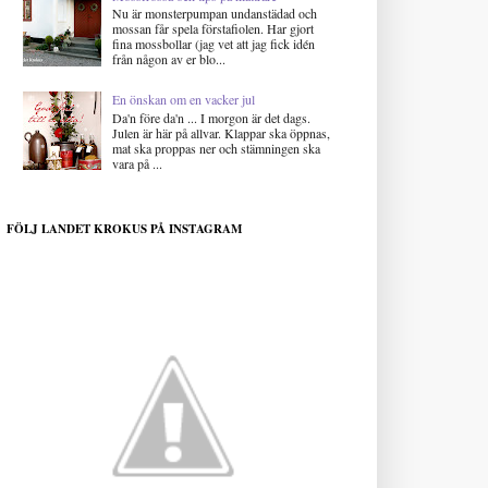
Nu är monsterpumpan undanstädad och
mossan får spela förstafiolen. Har gjort
fina mossbollar (jag vet att jag fick idén
från någon av er blo...
En önskan om en vacker jul
Da'n före da'n ... I morgon är det dags.
Julen är här på allvar. Klappar ska öppnas,
mat ska proppas ner och stämningen ska
vara på ...
FÖLJ LANDET KROKUS PÅ INSTAGRAM