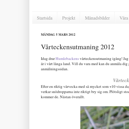
Startsida
Projekt
Månadsbilder
Våra 
MÅNDAG 5 MARS 2012
Vårteckensutmaning 2012
Idag drar
Humlebackens
vårteckensutmaning igång! Jag är
är i vårt långa land. Vill du vara med kan du anmäla dig 
anmälningssidan.
Vårteck
Efter en riktig vårvecka med så mycket som +10 vissa daga
verkar snödropparna inte riktigt bry sig om. Plötsligt st
kommer de. Nästan överallt.