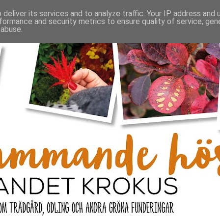
deliver its services and to analyze traffic. Your IP address and
formance and security metrics to ensure quality of service, ge
 abuse.