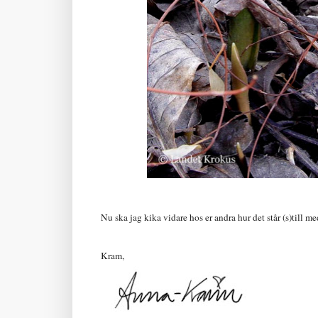
Nu ska jag kika vidare hos er andra hur det står (s)till me
Kram,