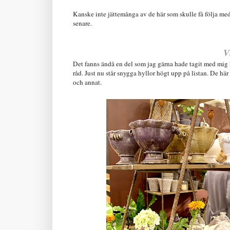
Kanske inte jättemånga av de här som skulle få följa med
senare.
V
Det fanns ändå en del som jag gärna hade tagit med mig h
råd. Just nu står snygga hyllor högt upp på listan. De här
och annat.