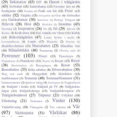
(29)
Dekoration
(63)
Djuren i trädgården
DIY
(8)
(43)
Doftrabatt
(15)
Entrérabatten
(13)
Favoriter just nu
(9)
Fröer och
Festligheter
(18)
Frukt och bär
(12)
Formlära
(1)
sådder
(52)
Färglära
(15)
Grönsaker
Gräs
(6)
Grusgården
(1)
Guldrabatten
(30)
(11)
Hedvigs Trädgård
(6)
Halloween
(1)
Hillevik
(28)
Höst
(62)
Inomhus
(43)
Höstlökar
(1)
Inspiration
(24)
Jul
(29)
Inredning
(2)
Iris
(2)
Julrosor
(3)
Krukväxter
(14)
Kul vetande om växter
(11)
Kärlek
Krokus
(4)
Köksträdgården
(47)
(13)
Landet Krokus i media
(4)
Loppis
(17)
Lavendelbersån
(4)
Magnolia
(2)
Mandala
(1)
Murrabatten
(23)
Medelhavshörnan
(13)
Månadens växt
Månadsbilden
(46)
(16)
Nominering
(2)
Offentlig miljö
(1)
Perenner
(103)
Pioner
(13)
Pionrabatten
(5)
Resor
Plantskolor
(11)
Recept
(13)
Plankrabatten
(1)
Projekt
(1)
(38)
Rosor
(53)
Rosengången
(6)
Rhododendron
(1)
Rosrabatten
(33)
Silverrabatten
(39)
Röda rabatten
(8)
Skuggrabatt
(15)
Skördefest
(12)
Skog och mark
(3)
Sommar
(49)
Sommarblommor
(31)
Snittblommor
(7)
Sommarrabatten
(2)
Sponsrat inlägg
(4)
Trapprabatten
Stentrappan
(1)
Trädgård i kruka
(13)
Trädgård på TV
(9)
Trädgårdens
(6)
färger
(11)
Trädgårdsdesign
(17)
Trädgårdskompisar
(7)
Trädgårdsmässor
(27)
Tulpaner
(21)
Utflykter
(18)
Vinter
(130)
Utlottning
(21)
Vedlunden
(2)
Vår
Vinterförvaring
(19)
Vintergrönt
(2)
Vita rabatten
(4)
(97)
Vårlökar
(86)
Vårblommor
(51)