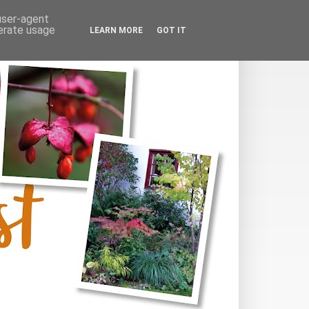
 user-agent
nerate usage
LEARN MORE
GOT IT