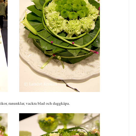
likor, ranunklar, vackra blad och daggkåpa.