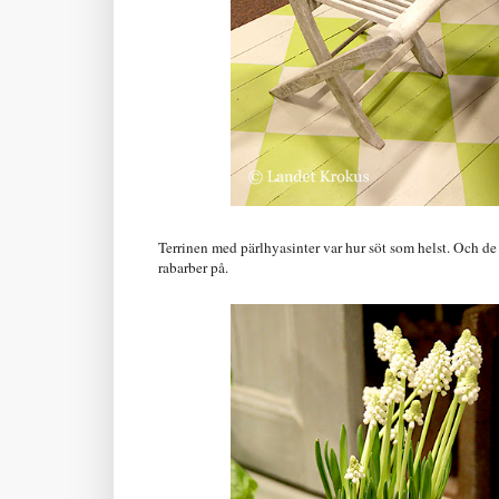
Terrinen med pärlhyasinter var hur söt som helst. Och de
rabarber på.