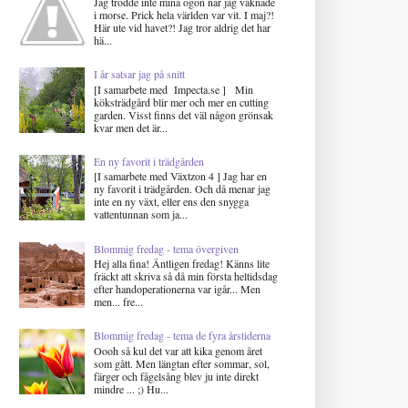
Jag trodde inte mina ögon när jag vaknade
i morse. Prick hela världen var vit. I maj?!
Här ute vid havet?! Jag tror aldrig det har
hä...
I år satsar jag på snitt
[I samarbete med Impecta.se ] Min
köksträdgård blir mer och mer en cutting
garden. Visst finns det väl någon grönsak
kvar men det är...
En ny favorit i trädgården
[I samarbete med Växtzon 4 ] Jag har en
ny favorit i trädgården. Och då menar jag
inte en ny växt, eller ens den snygga
vattentunnan som ja...
Blommig fredag - tema övergiven
Hej alla fina! Äntligen fredag! Känns lite
fräckt att skriva så då min första heltidsdag
efter handoperationerna var igår... Men
men... fre...
Blommig fredag - tema de fyra årstiderna
Oooh så kul det var att kika genom året
som gått. Men längtan efter sommar, sol,
färger och fågelsång blev ju inte direkt
mindre ... ;) Hu...