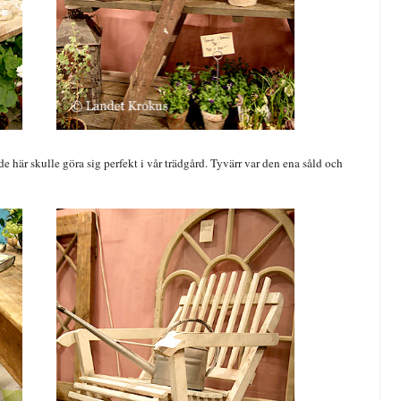
de här skulle göra sig perfekt i vår trädgård. Tyvärr var den ena såld och