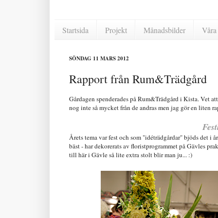
Startsida
Projekt
Månadsbilder
Våra 
SÖNDAG 11 MARS 2012
Rapport från Rum&Trädgård
Gårdagen spenderades på Rum&Trädgård i Kista. Vet att ni
nog inte så mycket från de andras men jag gör en liten rapp
Fest
Årets tema var fest och som "idéträdgårdar" bjöds det i år 
bäst - har dekorerats av floristprogrammet på Gävles p
till här i Gävle så lite extra stolt blir man ju... :)