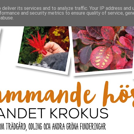
deliver its services and to analyze traffic. Your IP address and
formance and security metrics to ensure quality of service, ge
 abuse.