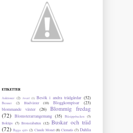
ETIKETTER
Besök i andra trädgårdar
(52)
Auktioner
(2)
Award
(1)
Bloggkompisar
(23)
Bladväxter
(10)
Bienner
(2)
Blommig fredag
blommande växter
(26)
(72)
Blomsterarrangemang
(35)
Blåsippsbacken
(5)
Buskar och träd
Boktips
(7)
Bronsrabatten
(12)
(72)
Dahlia
Claude Monet
(8)
Clematis
(7)
Bygga själv
(2)