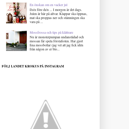
En önskan om en vacker jul
Da'n före da'n ... I morgon är det dags.
Julen är här på allvar. Klappar ska öppnas,
mat ska proppas ner och stämningen ska
vara på ...
Mossfrossa och tips på klättrare
Nu är monsterpumpan undanstädad och
mossan får spela förstafiolen. Har gjort
fina mossbollar (jag vet att jag fick idén
från någon av er blo...
FÖLJ LANDET KROKUS PÅ INSTAGRAM