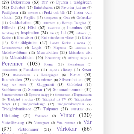
(29)
Dekoration
(63)
Djuren i trädgården
DIY
(8)
(43)
Doftrabatt
(15)
Entrérabatten
(13)
Favoriter just nu
(9)
Fröer och
Festligheter
(18)
Frukt och bär
(12)
Formlära
(1)
sådder
(52)
Färglära
(15)
Grönsaker
Gräs
(6)
Grusgården
(1)
Guldrabatten
(30)
(11)
Hedvigs Trädgård
(6)
Halloween
(1)
Hillevik
(28)
Höst
(62)
Inomhus
(43)
Höstlökar
(1)
Inspiration
(24)
Jul
(29)
Inredning
(2)
Iris
(2)
Julrosor
(3)
Krukväxter
(14)
Kul vetande om växter
(11)
Kärlek
Krokus
(4)
Köksträdgården
(47)
(13)
Landet Krokus i media
(4)
Loppis
(17)
Lavendelbersån
(4)
Magnolia
(2)
Mandala
(1)
Murrabatten
(23)
Medelhavshörnan
(13)
Månadens växt
Månadsbilden
(46)
(16)
Nominering
(2)
Offentlig miljö
(1)
Perenner
(103)
Pioner
(13)
Pionrabatten
(5)
Resor
Plantskolor
(11)
Recept
(13)
Plankrabatten
(1)
Projekt
(1)
(38)
Rosor
(53)
Rosengången
(6)
Rhododendron
(1)
Rosrabatten
(33)
Silverrabatten
(39)
Röda rabatten
(8)
Skuggrabatt
(15)
Skördefest
(12)
Skog och mark
(3)
Sommar
(49)
Sommarblommor
(31)
Snittblommor
(7)
Sommarrabatten
(2)
Sponsrat inlägg
(4)
Trapprabatten
Stentrappan
(1)
Trädgård i kruka
(13)
Trädgård på TV
(9)
Trädgårdens
(6)
färger
(11)
Trädgårdsdesign
(17)
Trädgårdskompisar
(7)
Trädgårdsmässor
(27)
Tulpaner
(21)
Utflykter
(18)
Vinter
(130)
Utlottning
(21)
Vedlunden
(2)
Vår
Vinterförvaring
(19)
Vintergrönt
(2)
Vita rabatten
(4)
(97)
Vårlökar
(86)
Vårblommor
(51)