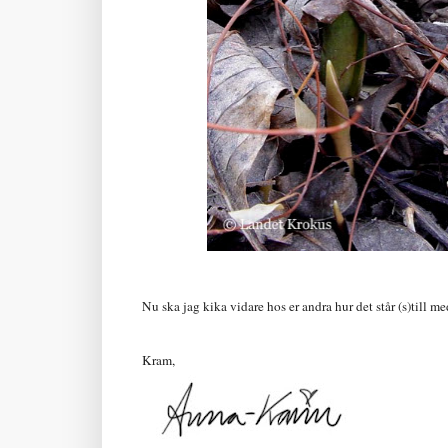
Nu ska jag kika vidare hos er andra hur det står (s)till me
Kram,