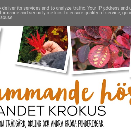
deliver its services and to analyze traffic. Your IP address and
formance and security metrics to ensure quality of service, ge
 abuse.