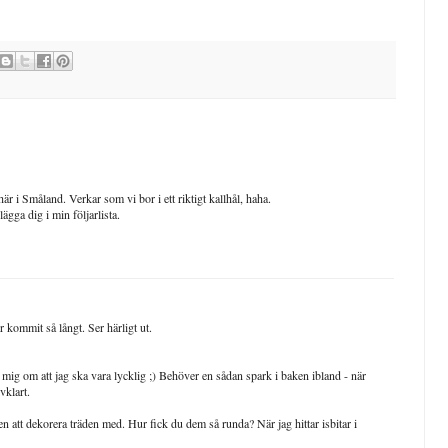
r i Småland. Verkar som vi bor i ett riktigt kallhål, haha.
ägga dig i min följarlista.
 kommit så långt. Ser härligt ut.
ig om att jag ska vara lycklig ;) Behöver en sådan spark i baken ibland - när
vklart.
en att dekorera träden med. Hur fick du dem så runda? När jag hittar isbitar i