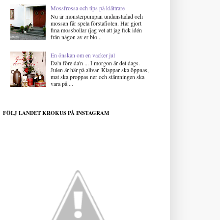
Mossfrossa och tips på klättrare
Nu är monsterpumpan undanstädad och
mossan får spela förstafiolen. Har gjort
fina mossbollar (jag vet att jag fick idén
från någon av er blo...
En önskan om en vacker jul
Da'n före da'n ... I morgon är det dags.
Julen är här på allvar. Klappar ska öppnas,
mat ska proppas ner och stämningen ska
vara på ...
FÖLJ LANDET KROKUS PÅ INSTAGRAM