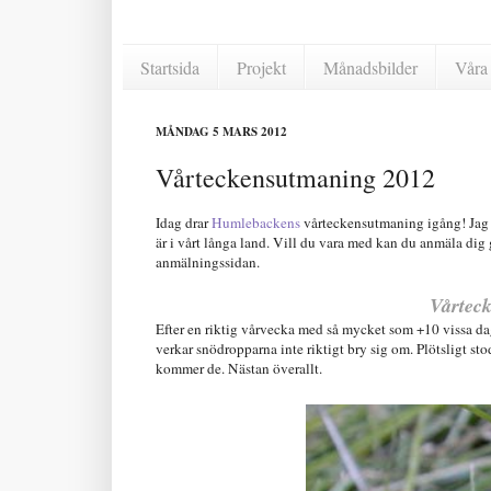
Startsida
Projekt
Månadsbilder
Våra 
MÅNDAG 5 MARS 2012
Vårteckensutmaning 2012
Idag drar
Humlebackens
vårteckensutmaning igång! Jag är
är i vårt långa land. Vill du vara med kan du anmäla dig 
anmälningssidan.
Vårteck
Efter en riktig vårvecka med så mycket som +10 vissa daga
verkar snödropparna inte riktigt bry sig om. Plötsligt st
kommer de. Nästan överallt.