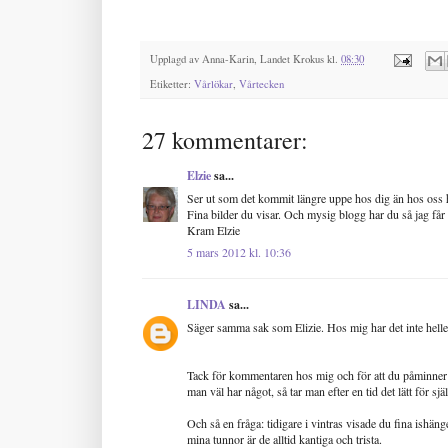
Upplagd av
Anna-Karin, Landet Krokus
kl.
08:30
Etiketter:
Vårlökar
,
Vårtecken
27 kommentarer:
Elzie
sa...
Ser ut som det kommit längre uppe hos dig än hos oss hä
Fina bilder du visar. Och mysig blogg har du så jag får l
Kram Elzie
5 mars 2012 kl. 10:36
LINDA
sa...
Säger samma sak som Elizie. Hos mig har det inte heller
Tack för kommentaren hos mig och för att du påminner m
man väl har något, så tar man efter en tid det lätt för själ
Och så en fråga: tidigare i vintras visade du fina ishäng
mina tunnor är de alltid kantiga och trista.