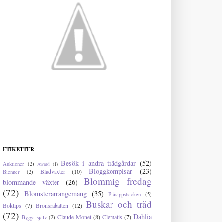
ETIKETTER
Besök i andra trädgårdar
(52)
Auktioner
(2)
Award
(1)
Bloggkompisar
(23)
Bladväxter
(10)
Bienner
(2)
Blommig fredag
blommande växter
(26)
(72)
Blomsterarrangemang
(35)
Blåsippsbacken
(5)
Buskar och träd
Boktips
(7)
Bronsrabatten
(12)
(72)
Dahlia
Claude Monet
(8)
Clematis
(7)
Bygga själv
(2)