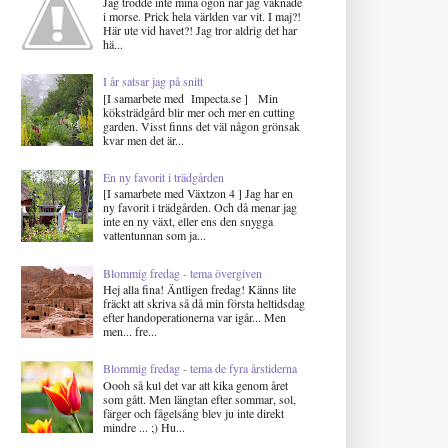
Jag trodde inte mina ögon när jag vaknade
i morse. Prick hela världen var vit. I maj?!
Här ute vid havet?! Jag tror aldrig det har
hä...
I år satsar jag på snitt
[I samarbete med Impecta.se ] Min
köksträdgård blir mer och mer en cutting
garden. Visst finns det väl någon grönsak
kvar men det är...
En ny favorit i trädgården
[I samarbete med Växtzon 4 ] Jag har en
ny favorit i trädgården. Och då menar jag
inte en ny växt, eller ens den snygga
vattentunnan som ja...
Blommig fredag - tema övergiven
Hej alla fina! Äntligen fredag! Känns lite
fräckt att skriva så då min första heltidsdag
efter handoperationerna var igår... Men
men... fre...
Blommig fredag - tema de fyra årstiderna
Oooh så kul det var att kika genom året
som gått. Men längtan efter sommar, sol,
färger och fågelsång blev ju inte direkt
mindre ... ;) Hu...