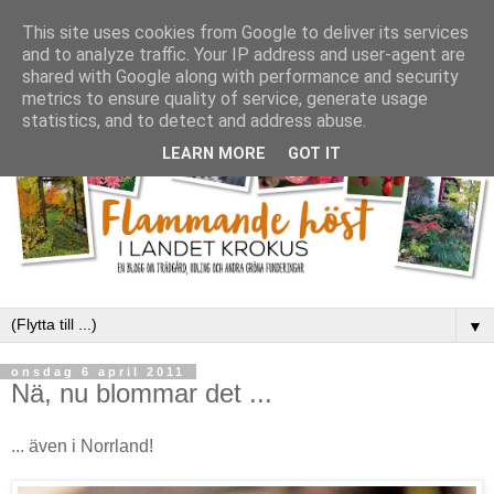
This site uses cookies from Google to deliver its services
and to analyze traffic. Your IP address and user-agent are
shared with Google along with performance and security
metrics to ensure quality of service, generate usage
statistics, and to detect and address abuse.
LEARN MORE
GOT IT
▼
onsdag 6 april 2011
Nä, nu blommar det ...
... även i Norrland!