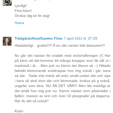
Ljuvligt!
Fina foton!
Önskar dig en fin dag!
Svara
Trädgårdsflow/Garden Flow
7 april 2011 kl. 07:29
Hääääärligt... grattis!!!!! Å en sån vacker bild dessutom!!!
Nu går det nästan för snabbt med snösmältningen (!) Har
på känn att det kommer bil många knoppar som får slå ut i
marknivå i år.... Men just nu känns det liksom ok :-) Hittade
faktiskt blommande snödroppar hos mig också i går, bara
så där... Hade inte märkt att snön smält undan där och vips
i bara så stod dom där och blommade, krokus på g också,
ungefär som dina. NU ÄR DET VÅR!!! Men lite märkligt är
det ändå hos mig just nu. Känns nästan som påskväder i
fjällen: massor av snö och över 10 plusgrader på dagarna.
Har du det så också?
Kram