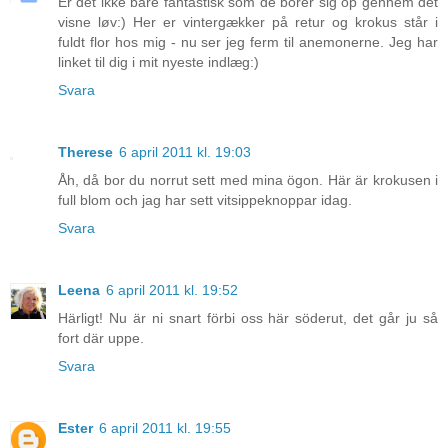
Er det ikke bare fantastisk som de borer sig op gennem det
visne løv:) Her er vintergækker på retur og krokus står i
fuldt flor hos mig - nu ser jeg ferm til anemonerne. Jeg har
linket til dig i mit nyeste indlæg:)
Svara
Therese
6 april 2011 kl. 19:03
Åh, då bor du norrut sett med mina ögon. Här är krokusen i
full blom och jag har sett vitsippeknoppar idag.
Svara
Leena
6 april 2011 kl. 19:52
Härligt! Nu är ni snart förbi oss här söderut, det går ju så
fort där uppe.
Svara
Ester
6 april 2011 kl. 19:55