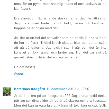
mest för att pynta med naturligt materiel och säckväv är en
klar favorit.
Bra skrivet om fåglarna, de stackarna har det inte lätt i snö.
Jag matar med både frö och frukt, russin och bröd och
hoppas de är nöjda med det.
Jo, det är en hel del snövallar som de borde kunna ta bort,
de har nu frusit till hård is och skadar bilar och det är svårt
att gå på gatorna. Jag gick i stan i går och det är inte
konstigt att folk ramlar och bryter sig. Tror det var slut på
gruset i stan.... då är det en rejäl vinter :)
Ha det bäst :)
Svara
Katarinas trädgård
19 december 2010 kl. 17:07
Är du inte bra på att fotografera??? Jag brukar alltid tänka
när jag ser dina bilder att de är så skarpa och bra ljussatta!
Men det kan ju vara bra att känna till tekniken också. Själv