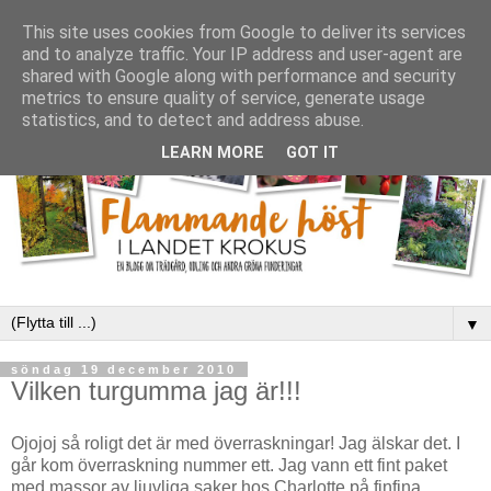
This site uses cookies from Google to deliver its services
and to analyze traffic. Your IP address and user-agent are
shared with Google along with performance and security
metrics to ensure quality of service, generate usage
statistics, and to detect and address abuse.
LEARN MORE
GOT IT
▼
söndag 19 december 2010
Vilken turgumma jag är!!!
Ojojoj så roligt det är med överraskningar! Jag älskar det. I
går kom överraskning nummer ett. Jag vann ett fint paket
med massor av ljuvliga saker hos Charlotte på finfina