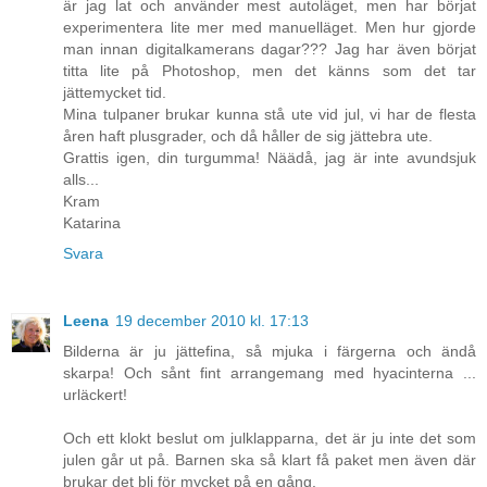
är jag lat och använder mest autoläget, men har börjat
experimentera lite mer med manuelläget. Men hur gjorde
man innan digitalkamerans dagar??? Jag har även börjat
titta lite på Photoshop, men det känns som det tar
jättemycket tid.
Mina tulpaner brukar kunna stå ute vid jul, vi har de flesta
åren haft plusgrader, och då håller de sig jättebra ute.
Grattis igen, din turgumma! Näädå, jag är inte avundsjuk
alls...
Kram
Katarina
Svara
Leena
19 december 2010 kl. 17:13
Bilderna är ju jättefina, så mjuka i färgerna och ändå
skarpa! Och sånt fint arrangemang med hyacinterna ...
urläckert!
Och ett klokt beslut om julklapparna, det är ju inte det som
julen går ut på. Barnen ska så klart få paket men även där
brukar det bli för mycket på en gång.