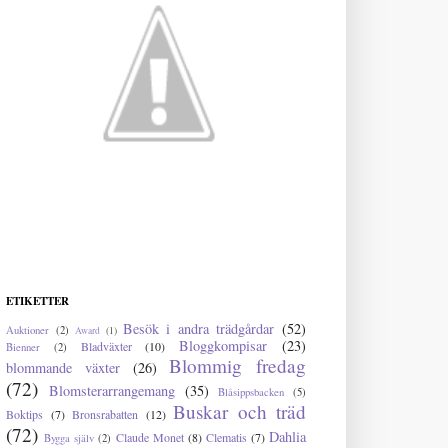
ETIKETTER
Besök i andra trädgårdar
(52)
Auktioner
(2)
Award
(1)
Bloggkompisar
(23)
Bladväxter
(10)
Bienner
(2)
Blommig fredag
blommande växter
(26)
(72)
Blomsterarrangemang
(35)
Blåsippsbacken
(5)
Buskar och träd
Boktips
(7)
Bronsrabatten
(12)
(72)
Dahlia
Claude Monet
(8)
Clematis
(7)
Bygga själv
(2)