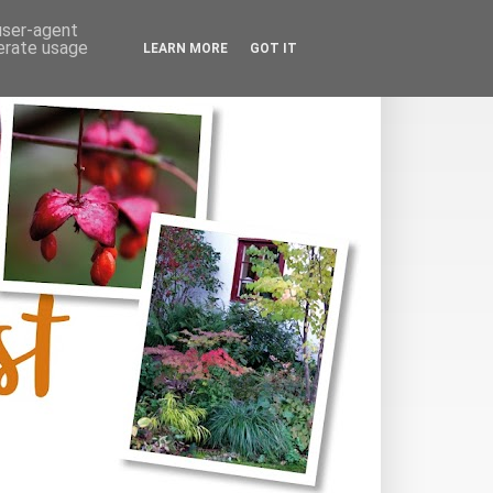
 user-agent
nerate usage
LEARN MORE
GOT IT