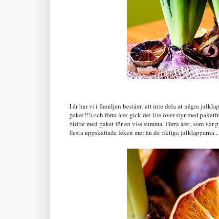
I år har vi i familjen bestämt att inte dela ut några julkla
paket!!!) och förra året gick det lite över styr med paketfr
bidrar med paket för en viss summa. Förra året, som var pr
flesta uppskattade leken mer än de riktiga julklapparna...