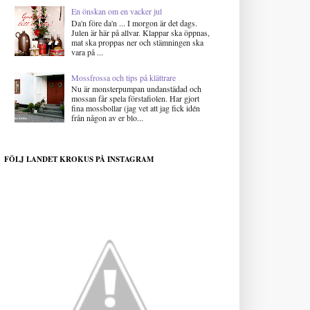
En önskan om en vacker jul
Da'n före da'n ... I morgon är det dags.
Julen är här på allvar. Klappar ska öppnas,
mat ska proppas ner och stämningen ska
vara på ...
Mossfrossa och tips på klättrare
Nu är monsterpumpan undanstädad och
mossan får spela förstafiolen. Har gjort
fina mossbollar (jag vet att jag fick idén
från någon av er blo...
FÖLJ LANDET KROKUS PÅ INSTAGRAM