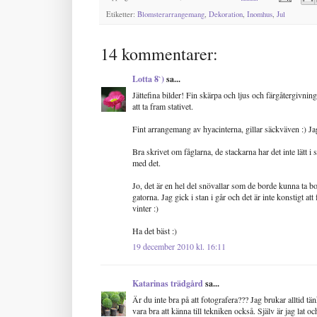
Etiketter:
Blomsterarrangemang
,
Dekoration
,
Inomhus
,
Jul
14 kommentarer:
Lotta 8`)
sa...
Jättefina bilder! Fin skärpa och ljus och färgåtergivni
att ta fram stativet.
Fint arrangemang av hyacinterna, gillar säckväven :) Jag
Bra skrivet om fåglarna, de stackarna har det inte lätt 
med det.
Jo, det är en hel del snövallar som de borde kunna ta bort
gatorna. Jag gick i stan i går och det är inte konstigt att 
vinter :)
Ha det bäst :)
19 december 2010 kl. 16:11
Katarinas trädgård
sa...
Är du inte bra på att fotografera??? Jag brukar alltid tän
vara bra att känna till tekniken också. Själv är jag lat