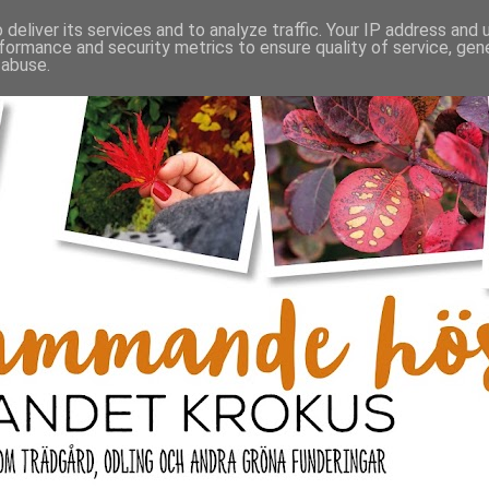
deliver its services and to analyze traffic. Your IP address and
formance and security metrics to ensure quality of service, ge
 abuse.