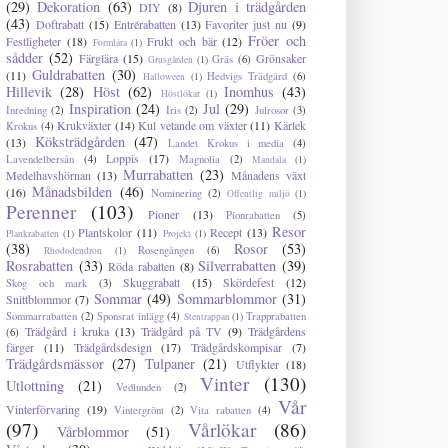
(29)
Dekoration
(63)
Djuren i trädgården
DIY
(8)
(43)
Doftrabatt
(15)
Entrérabatten
(13)
Favoriter just nu
(9)
Fröer och
Festligheter
(18)
Frukt och bär
(12)
Formlära
(1)
sådder
(52)
Färglära
(15)
Grönsaker
Gräs
(6)
Grusgården
(1)
Guldrabatten
(30)
(11)
Hedvigs Trädgård
(6)
Halloween
(1)
Hillevik
(28)
Höst
(62)
Inomhus
(43)
Höstlökar
(1)
Inspiration
(24)
Jul
(29)
Inredning
(2)
Iris
(2)
Julrosor
(3)
Krukväxter
(14)
Kul vetande om växter
(11)
Kärlek
Krokus
(4)
Köksträdgården
(47)
(13)
Landet Krokus i media
(4)
Loppis
(17)
Lavendelbersån
(4)
Magnolia
(2)
Mandala
(1)
Murrabatten
(23)
Medelhavshörnan
(13)
Månadens växt
Månadsbilden
(46)
(16)
Nominering
(2)
Offentlig miljö
(1)
Perenner
(103)
Pioner
(13)
Pionrabatten
(5)
Resor
Plantskolor
(11)
Recept
(13)
Plankrabatten
(1)
Projekt
(1)
(38)
Rosor
(53)
Rosengången
(6)
Rhododendron
(1)
Rosrabatten
(33)
Silverrabatten
(39)
Röda rabatten
(8)
Skuggrabatt
(15)
Skördefest
(12)
Skog och mark
(3)
Sommar
(49)
Sommarblommor
(31)
Snittblommor
(7)
Sommarrabatten
(2)
Sponsrat inlägg
(4)
Trapprabatten
Stentrappan
(1)
Trädgård i kruka
(13)
Trädgård på TV
(9)
Trädgårdens
(6)
färger
(11)
Trädgårdsdesign
(17)
Trädgårdskompisar
(7)
Trädgårdsmässor
(27)
Tulpaner
(21)
Utflykter
(18)
Vinter
(130)
Utlottning
(21)
Vedlunden
(2)
Vår
Vinterförvaring
(19)
Vintergrönt
(2)
Vita rabatten
(4)
(97)
Vårlökar
(86)
Vårblommor
(51)