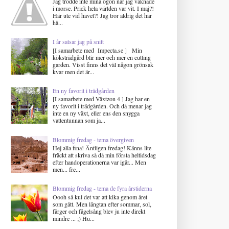
Jag trodde inte mina ögon när jag vaknade
i morse. Prick hela världen var vit. I maj?!
Här ute vid havet?! Jag tror aldrig det har
hä...
I år satsar jag på snitt
[I samarbete med Impecta.se ] Min
köksträdgård blir mer och mer en cutting
garden. Visst finns det väl någon grönsak
kvar men det är...
En ny favorit i trädgården
[I samarbete med Växtzon 4 ] Jag har en
ny favorit i trädgården. Och då menar jag
inte en ny växt, eller ens den snygga
vattentunnan som ja...
Blommig fredag - tema övergiven
Hej alla fina! Äntligen fredag! Känns lite
fräckt att skriva så då min första heltidsdag
efter handoperationerna var igår... Men
men... fre...
Blommig fredag - tema de fyra årstiderna
Oooh så kul det var att kika genom året
som gått. Men längtan efter sommar, sol,
färger och fågelsång blev ju inte direkt
mindre ... ;) Hu...