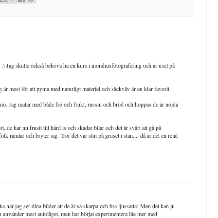
ng :) Jag skulle också behöva ha en kurs i inomhusfotografering och är usel på
 är mest för att pynta med naturligt materiel och säckväv är en klar favorit.
i snö. Jag matar med både frö och frukt, russin och bröd och hoppas de är nöjda
, de har nu frusit till hård is och skadar bilar och det är svårt att gå på
folk ramlar och bryter sig. Tror det var slut på gruset i stan.... då är det en rejäl
ka när jag ser dina bilder att de är så skarpa och bra ljussatta! Men det kan ju
 och använder mest autoläget, men har börjat experimentera lite mer med