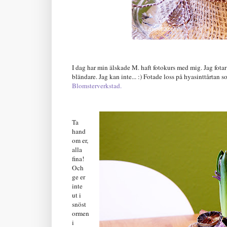
I dag har min älskade M. haft fotokurs med mig. Jag fota
bländare. Jag kan inte... :) Fotade loss på hyasinttårtan 
Blomsterverkstad.
Ta
hand
om er,
alla
fina!
Och
ge er
inte
ut i
snöst
ormen
i