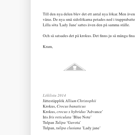
Till den nya delen blev det ett antal nya lökar. Men äv
våras. De nya små sidolökarna petades ned i trapprabatte
Lilla söta 'Lady Jane' sattes även den på samma ställe.
Och så satsades det på krokus. Det finns ju så många fin
Kram,
Löklista 2014
Jättestäpplök
Allium Christophii
Krokus,
Crocus banaticus
Krokus,
crocus x hybridus
’Advance’
Iris
Iris reticulata
’Blue Note’
Tulpan
Tulipa
’Gavota’
Tulpan,
tulipa clusiana
’Lady jane’