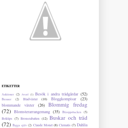
ETIKETTER
Besök i andra trädgårdar
(52)
Auktioner
(2)
Award
(1)
Bloggkompisar
(23)
Bladväxter
(10)
Bienner
(2)
Blommig fredag
blommande växter
(26)
(72)
Blomsterarrangemang
(35)
Blåsippsbacken
(5)
Buskar och träd
Boktips
(7)
Bronsrabatten
(12)
(72)
Dahlia
Claude Monet
(8)
Clematis
(7)
Bygga själv
(2)