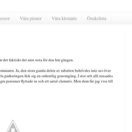
rosor
Våra pioner
Våra klematis
Önskelista
r det faktiskt det näst sista för den här gången.
 sommaren. Ja, den stora gamla delen av rabatten behövdes inte ses över
 parkeringen fick sig en ordentlig genomgång. I stor sett allt rensades
ra perenner flyttade in och ett antal clematis. Men dem får jag visa till