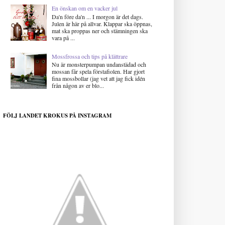
En önskan om en vacker jul
Da'n före da'n ... I morgon är det dags.
Julen är här på allvar. Klappar ska öppnas,
mat ska proppas ner och stämningen ska
vara på ...
Mossfrossa och tips på klättrare
Nu är monsterpumpan undanstädad och
mossan får spela förstafiolen. Har gjort
fina mossbollar (jag vet att jag fick idén
från någon av er blo...
FÖLJ LANDET KROKUS PÅ INSTAGRAM