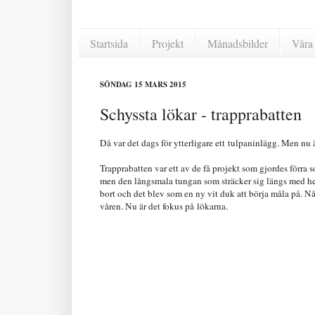
Startsida
Projekt
Månadsbilder
Våra 
SÖNDAG 15 MARS 2015
Schyssta lökar - trapprabatten
Då var det dags för ytterligare ett tulpaninlägg. Men nu ä
Trapprabatten var ett av de få projekt som gjordes förra
men den långsmala tungan som sträcker sig längs med hela
bort och det blev som en ny vit duk att börja måla på. Någ
våren. Nu är det fokus på lökarna.