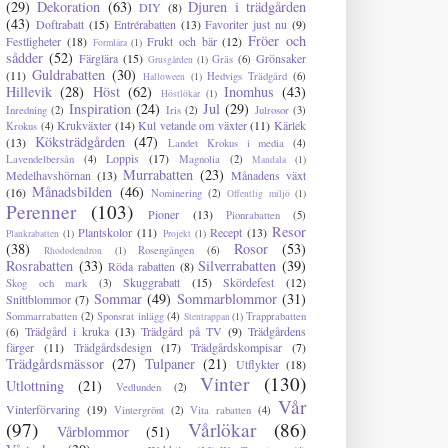
(29)
Dekoration
(63)
Djuren i trädgården
DIY
(8)
(43)
Doftrabatt
(15)
Entrérabatten
(13)
Favoriter just nu
(9)
Fröer och
Festligheter
(18)
Frukt och bär
(12)
Formlära
(1)
sådder
(52)
Färglära
(15)
Grönsaker
Gräs
(6)
Grusgården
(1)
Guldrabatten
(30)
(11)
Hedvigs Trädgård
(6)
Halloween
(1)
Hillevik
(28)
Höst
(62)
Inomhus
(43)
Höstlökar
(1)
Inspiration
(24)
Jul
(29)
Inredning
(2)
Iris
(2)
Julrosor
(3)
Krukväxter
(14)
Kul vetande om växter
(11)
Kärlek
Krokus
(4)
Köksträdgården
(47)
(13)
Landet Krokus i media
(4)
Loppis
(17)
Lavendelbersån
(4)
Magnolia
(2)
Mandala
(1)
Murrabatten
(23)
Medelhavshörnan
(13)
Månadens växt
Månadsbilden
(46)
(16)
Nominering
(2)
Offentlig miljö
(1)
Perenner
(103)
Pioner
(13)
Pionrabatten
(5)
Resor
Plantskolor
(11)
Recept
(13)
Plankrabatten
(1)
Projekt
(1)
(38)
Rosor
(53)
Rosengången
(6)
Rhododendron
(1)
Rosrabatten
(33)
Silverrabatten
(39)
Röda rabatten
(8)
Skuggrabatt
(15)
Skördefest
(12)
Skog och mark
(3)
Sommar
(49)
Sommarblommor
(31)
Snittblommor
(7)
Sommarrabatten
(2)
Sponsrat inlägg
(4)
Trapprabatten
Stentrappan
(1)
Trädgård i kruka
(13)
Trädgård på TV
(9)
Trädgårdens
(6)
färger
(11)
Trädgårdsdesign
(17)
Trädgårdskompisar
(7)
Trädgårdsmässor
(27)
Tulpaner
(21)
Utflykter
(18)
Vinter
(130)
Utlottning
(21)
Vedlunden
(2)
Vår
Vinterförvaring
(19)
Vintergrönt
(2)
Vita rabatten
(4)
(97)
Vårlökar
(86)
Vårblommor
(51)