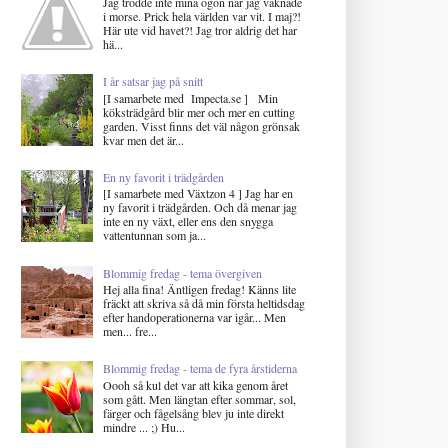
Jag trodde inte mina ögon när jag vaknade
i morse. Prick hela världen var vit. I maj?!
Här ute vid havet?! Jag tror aldrig det har
hä...
I år satsar jag på snitt
[I samarbete med Impecta.se ] Min
köksträdgård blir mer och mer en cutting
garden. Visst finns det väl någon grönsak
kvar men det är...
En ny favorit i trädgården
[I samarbete med Växtzon 4 ] Jag har en
ny favorit i trädgården. Och då menar jag
inte en ny växt, eller ens den snygga
vattentunnan som ja...
Blommig fredag - tema övergiven
Hej alla fina! Äntligen fredag! Känns lite
fräckt att skriva så då min första heltidsdag
efter handoperationerna var igår... Men
men... fre...
Blommig fredag - tema de fyra årstiderna
Oooh så kul det var att kika genom året
som gått. Men längtan efter sommar, sol,
färger och fågelsång blev ju inte direkt
mindre ... ;) Hu...