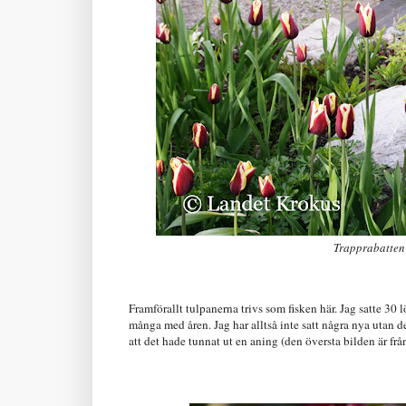
Trapprabatten 
Framförallt tulpanerna trivs som fisken här. Jag satte 30 
många med åren. Jag har alltså inte satt några nya utan d
att det hade tunnat ut en aning (den översta bilden är fr