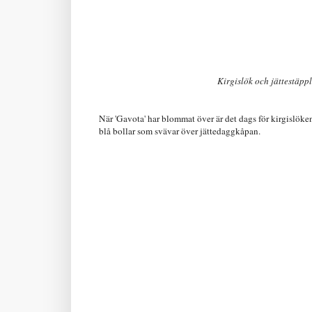
Kirgislök och jättestäpp
När 'Gavota' har blommat över är det dags för kirgislöken
blå bollar som svävar över jättedaggkåpan.