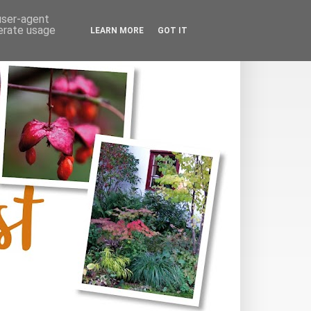
 user-agent
nerate usage
LEARN MORE
GOT IT