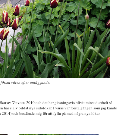
första våren efter anläggandet
lökar av 'Gavota' 2010 och det har gissningsvis blivit minst dubbelt så
en har själv bildat nya sidolökar. I våras var första gången som jag kände
ån 2014) och bestämde mig för att fylla på med några nya lökar.