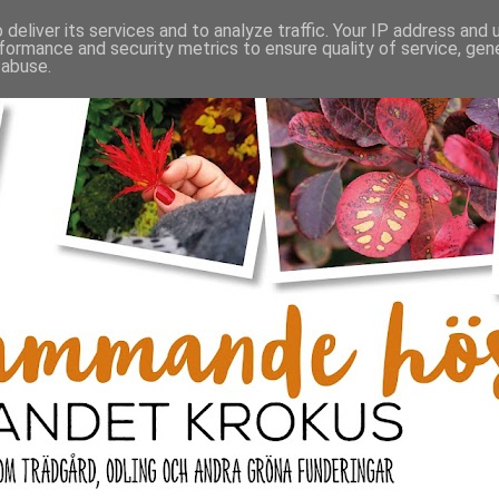
deliver its services and to analyze traffic. Your IP address and
formance and security metrics to ensure quality of service, ge
 abuse.