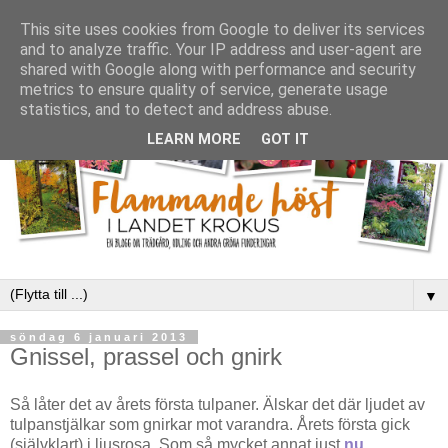
This site uses cookies from Google to deliver its services
and to analyze traffic. Your IP address and user-agent are
shared with Google along with performance and security
metrics to ensure quality of service, generate usage
statistics, and to detect and address abuse.
LEARN MORE
GOT IT
▼
söndag 6 januari 2013
Gnissel, prassel och gnirk
Så låter det av årets första tulpaner. Älskar det där ljudet av
tulpanstjälkar som gnirkar mot varandra. Årets första gick
(självklart) i ljusrosa. Som så mycket annat just
nu
...