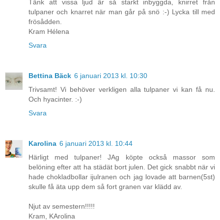
Tänk att vissa ljud är så starkt inbyggda, knirret från
tulpaner och knarret när man går på snö :-) Lycka till med
frösådden.
Kram Hélena
Svara
Bettina Bäck
6 januari 2013 kl. 10:30
Trivsamt! Vi behöver verkligen alla tulpaner vi kan få nu.
Och hyacinter. :-)
Svara
Karolina
6 januari 2013 kl. 10:44
Härligt med tulpaner! JAg köpte också massor som
belöning efter att ha städät bort julen. Det gick snabbt när vi
hade chokladbollar ijulranen och jag lovade att barnen(5st)
skulle få äta upp dem så fort granen var klädd av.
Njut av semestern!!!!!
Kram, KArolina