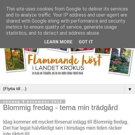
This site uses cookies from Google to deliver its services
and to analyze traffic. Your IP address and user-agent are
shared with Google along with performance and security
metrics to ensure quality of service, generate usage
statistics, and to detect and address abuse.
LEARN MORE
GOT IT
▼
söndag 9 december 2012
Blommig fredag - tema min trädgård
Idag kommer ett mycket försenat inlägg till Blommig fredag.
Det har legat halvfärdigt sen i torsdags men tiden räcker
inte riktigt till.