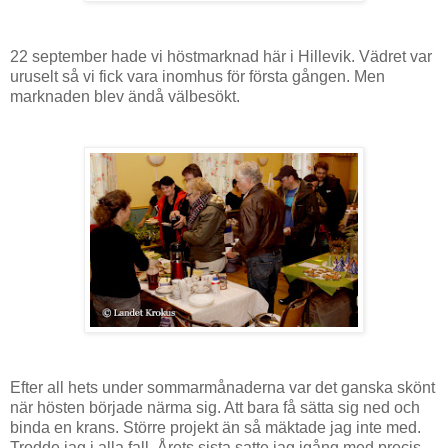
22 september hade vi höstmarknad här i Hillevik. Vädret var
uruselt så vi fick vara inomhus för första gången. Men
marknaden blev ändå välbesökt.
Efter all hets under sommarmånaderna var det ganska skönt
när hösten började närma sig. Att bara få sätta sig ned och
binda en krans. Större projekt än så mäktade jag inte med.
Trodde jag i alla fall. Årets sista satte jag igång med precis