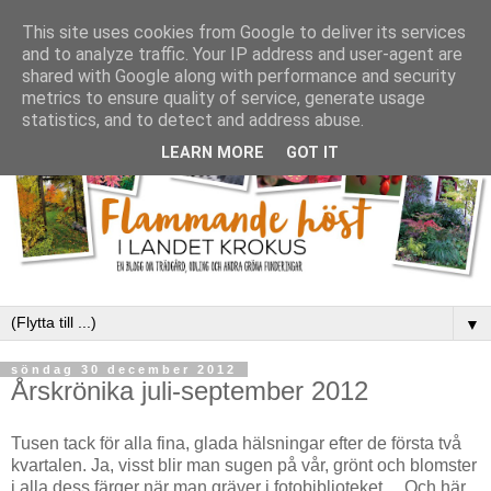
This site uses cookies from Google to deliver its services
and to analyze traffic. Your IP address and user-agent are
shared with Google along with performance and security
metrics to ensure quality of service, generate usage
statistics, and to detect and address abuse.
LEARN MORE
GOT IT
▼
söndag 30 december 2012
Årskrönika juli-september 2012
Tusen tack för alla fina, glada hälsningar efter de första två
kvartalen. Ja, visst blir man sugen på vår, grönt och blomster
i alla dess färger när man gräver i fotobiblioteket ... Och här