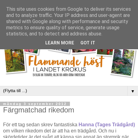
This site uses cookies from Google to deliver its services
and to analyze traffic. Your IP address and user-agent are
shared with Google along with performance and security
metrics to ensure quality of service, generate usage
statistics, and to detect and address abuse.
LEARN MORE
GOT IT
▼
måndag 3 september 2012
Färgmatchad rikedom
För ett tag sedan skrev fantastiska
Hanna (Tages Trädgård)
om vilken rikedom det är att ha en trädgård. Och nu i
skördetider är det svårt att känna sig annat än stormrik när