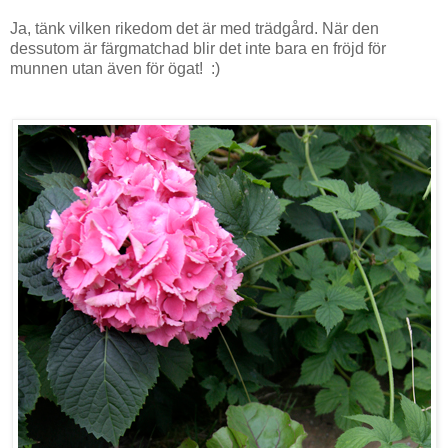
Ja, tänk vilken rikedom det är med trädgård. När den
dessutom är färgmatchad blir det inte bara en fröjd för
munnen utan även för ögat! :)