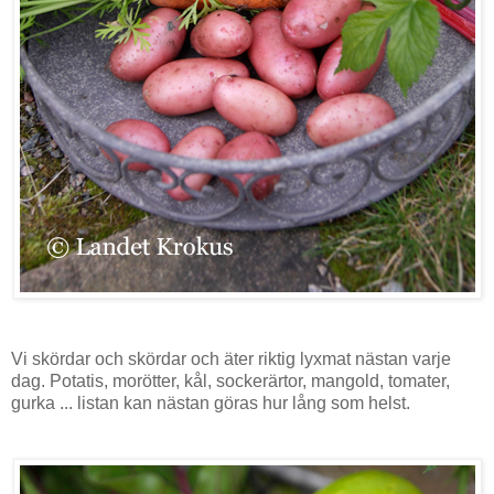
Vi skördar och skördar och äter riktig lyxmat nästan varje
dag. Potatis, morötter, kål, sockerärtor, mangold, tomater,
gurka ... listan kan nästan göras hur lång som helst.