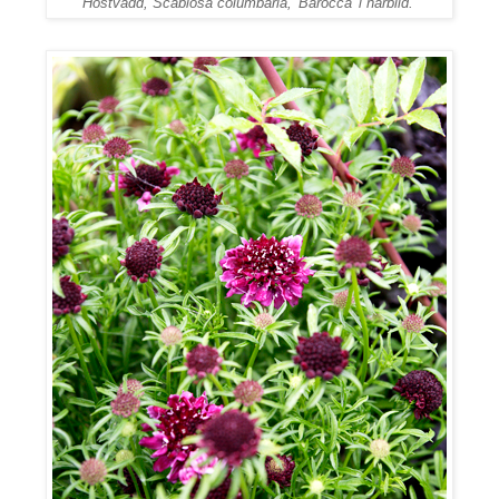
Höstvädd,
Scabiosa columbaria,
'Barocca' i närbild.