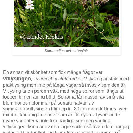
Sommarljus och stäpplök.
En annan vit skönhet som fick många frågor var
vitlysingen
,
Lysimachia clethroides.
Vitlysing är släkt med
praktlysing men inte på långa vägar så invasiv som den är.
Vitlysing är en perenn växt med höga spiror som längts ut i
toppen blir en aning böjd. Spirorna får massor av små vita
blommor och blommar på senare halvan av
sommaren.Vitlysingen blir upp till 80 cm men det finns även
mindre, knubbigare sorter som är lite nyare. Tyvärr är de
nyare varianterna inte lika härdiga som den vanliga
vitlysingen. Mina är av den lägre sorten så även dem har jag
vintertäckt ordentligt. De klarade sig fint och blommar på