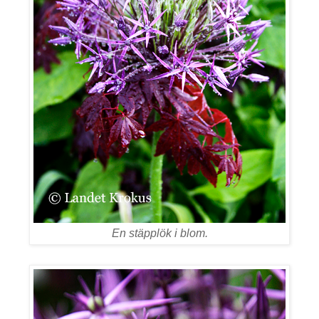
En stäpplök i blom.