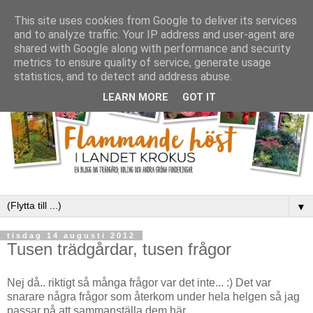
This site uses cookies from Google to deliver its services
and to analyze traffic. Your IP address and user-agent are
shared with Google along with performance and security
metrics to ensure quality of service, generate usage
statistics, and to detect and address abuse.
LEARN MORE
GOT IT
▼
tisdag 14 augusti 2012
Tusen trädgårdar, tusen frågor
Nej då.. riktigt så
många
frågor var det inte... :) Det var
snarare några frågor som återkom under hela helgen så jag
passar på att sammanställa dem här.