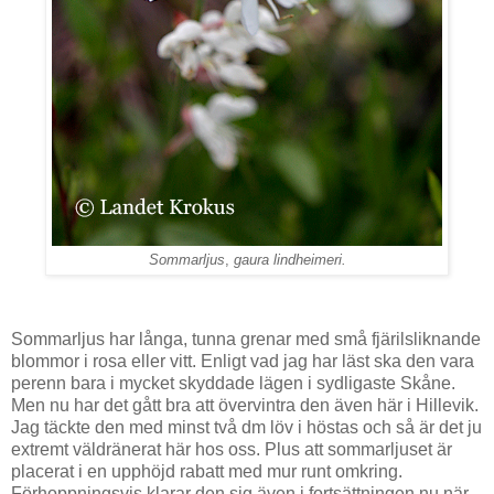
Sommarljus
,
gaura lindheimeri.
Sommarljus har långa, tunna grenar med små fjärilsliknande
blommor i rosa eller vitt. Enligt vad jag har läst ska den vara
perenn bara i mycket skyddade lägen i sydligaste Skåne.
Men nu har det gått bra att övervintra den även här i Hillevik.
Jag täckte den med minst två dm löv i höstas och så är det ju
extremt väldränerat här hos oss. Plus att sommarljuset är
placerat i en upphöjd rabatt med mur runt
omkring
.
Förhoppningsvis klarar den sig även i fortsättningen nu när