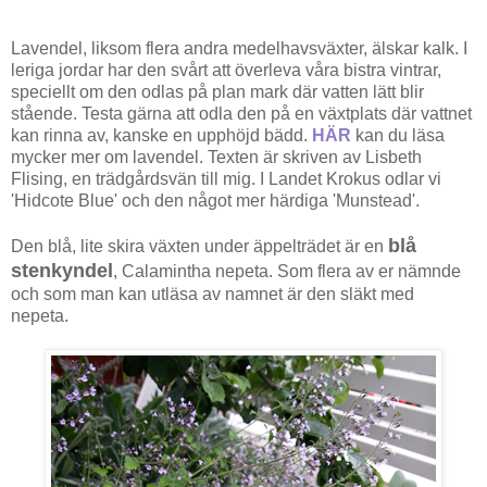
Lavendel, liksom flera andra medelhavsväxter, älskar kalk. I
leriga jordar har den svårt att överleva våra bistra vintrar,
speciellt om den odlas på plan mark där vatten lätt blir
stående. Testa gärna att odla den på en växtplats där vattnet
kan rinna av, kanske en upphöjd bädd.
HÄR
kan du läsa
mycker mer om lavendel. Texten är skriven av Lisbeth
Flising, en trädgårdsvän till mig. I Landet Krokus odlar vi
'Hidcote Blue' och den något mer härdiga 'Munstead'.
blå
Den blå, lite skira växten under äppelträdet är en
stenkyndel
, Calamintha nepeta. Som flera av er nämnde
och som man kan utläsa av namnet är den släkt med
nepeta.