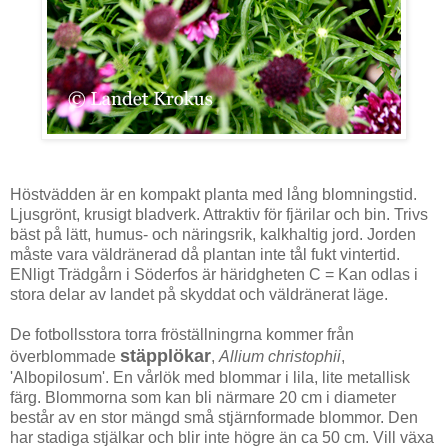
Höstvädden är en kompakt planta med lång blomningstid.
Ljusgrönt, krusigt bladverk. Attraktiv för fjärilar och bin. Trivs
bäst på lätt, humus- och näringsrik, kalkhaltig jord. Jorden
måste vara väldränerad då plantan inte tål fukt vintertid.
ENligt Trädgårn i Söderfos är häridgheten C = Kan odlas i
stora delar av landet på skyddat och väldränerat läge.
De fotbollsstora torra fröställningrna kommer från
stäpplökar
överblommade
,
Allium christophii
,
'Albopilosum'. En vårlök med blommar i lila, lite metallisk
färg. Blommorna som kan bli närmare 20 cm i diameter
består av en stor mängd små stjärnformade blommor. Den
har stadiga stjälkar och blir inte högre än ca 50 cm. Vill växa