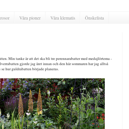
rosor
Våra pioner
Våra klematis
Önskelista
atten. Min tanke är att det ska bli tre perennarabatter med medajlörtema -
Silverrabatten gjorde jag året innan och den här sommaren har jag alltså
 se hur guldrabatten började planeras.