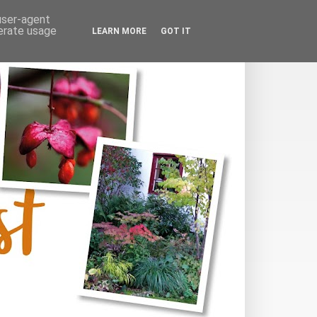
 user-agent
nerate usage
LEARN MORE
GOT IT