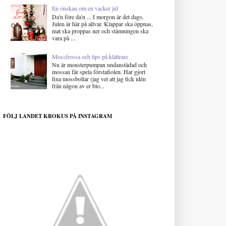
En önskan om en vacker jul
Da'n före da'n ... I morgon är det dags.
Julen är här på allvar. Klappar ska öppnas,
mat ska proppas ner och stämningen ska
vara på ...
Mossfrossa och tips på klättrare
Nu är monsterpumpan undanstädad och
mossan får spela förstafiolen. Har gjort
fina mossbollar (jag vet att jag fick idén
från någon av er blo...
FÖLJ LANDET KROKUS PÅ INSTAGRAM