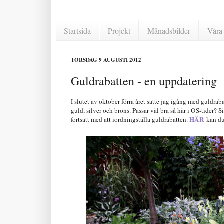
Startsida
Projekt
Månadsbilder
Våra 
TORSDAG 9 AUGUSTI 2012
Guldrabatten - en uppdatering
I slutet av oktober förra året satte jag igång med guldrab
guld, silver och brons. Passar väl bra så här i OS-tider? 
HÄR
fortsatt med att iordningställa guldrabatten.
kan du