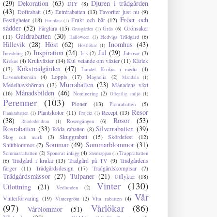
(29)
Dekoration
(63)
Djuren i trädgården
DIY
(8)
(43)
Doftrabatt
(15)
Entrérabatten
(13)
Favoriter just nu
(9)
Fröer och
Festligheter
(18)
Frukt och bär
(12)
Formlära
(1)
sådder
(52)
Färglära
(15)
Grönsaker
Gräs
(6)
Grusgården
(1)
Guldrabatten
(30)
(11)
Hedvigs Trädgård
(6)
Halloween
(1)
Hillevik
(28)
Höst
(62)
Inomhus
(43)
Höstlökar
(1)
Inspiration
(24)
Jul
(29)
Inredning
(2)
Iris
(2)
Julrosor
(3)
Krukväxter
(14)
Kul vetande om växter
(11)
Kärlek
Krokus
(4)
Köksträdgården
(47)
(13)
Landet Krokus i media
(4)
Loppis
(17)
Lavendelbersån
(4)
Magnolia
(2)
Mandala
(1)
Murrabatten
(23)
Medelhavshörnan
(13)
Månadens växt
Månadsbilden
(46)
(16)
Nominering
(2)
Offentlig miljö
(1)
Perenner
(103)
Pioner
(13)
Pionrabatten
(5)
Resor
Plantskolor
(11)
Recept
(13)
Plankrabatten
(1)
Projekt
(1)
(38)
Rosor
(53)
Rosengången
(6)
Rhododendron
(1)
Rosrabatten
(33)
Silverrabatten
(39)
Röda rabatten
(8)
Skuggrabatt
(15)
Skördefest
(12)
Skog och mark
(3)
Sommar
(49)
Sommarblommor
(31)
Snittblommor
(7)
Sommarrabatten
(2)
Sponsrat inlägg
(4)
Trapprabatten
Stentrappan
(1)
Trädgård i kruka
(13)
Trädgård på TV
(9)
Trädgårdens
(6)
färger
(11)
Trädgårdsdesign
(17)
Trädgårdskompisar
(7)
Trädgårdsmässor
(27)
Tulpaner
(21)
Utflykter
(18)
Vinter
(130)
Utlottning
(21)
Vedlunden
(2)
Vår
Vinterförvaring
(19)
Vintergrönt
(2)
Vita rabatten
(4)
(97)
Vårlökar
(86)
Vårblommor
(51)