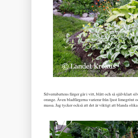
Silverrabattens färger går i vitt, blått och så självklart 
orange. Även bladfärgerna varierar från ljust limegrönt och
massa. Jag tycker också att det är viktigt att blanda olika