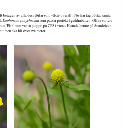
lt betagen av alla dess törlar som växte överallt. Nu har jag börjat samla
l,
Euphorbia polychrom
a som passar perfekt i guldrabatten. Olika sorters
trum
'Elin' som var så poppis på CFS i våras. Hittade henne på Staudefeen
ätt men ska bli över två meter.