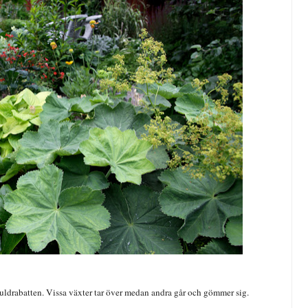
i guldrabatten. Vissa växter tar över medan andra går och gömmer sig.