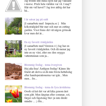
Jag trodde inte mina ögon när jag vaknade
i morse. Prick hela världen var vit. I maj?!
Här ute vid havet?! Jag tror aldrig det har
hä...
I år satsar jag på snitt
[I samarbete med Impecta.se ] Min
köksträdgård blir mer och mer en cutting
garden. Visst finns det väl någon grönsak
kvar men det är...
En ny favorit i trädgården
[I samarbete med Växtzon 4 ] Jag har en
ny favorit i trädgården. Och då menar jag
inte en ny växt, eller ens den snygga
vattentunnan som ja...
Blommig fredag - tema övergiven
Hej alla fina! Äntligen fredag! Känns lite
fräckt att skriva så då min första heltidsdag
efter handoperationerna var igår... Men
men... fre...
Blommig fredag - tema de fyra årstiderna
Oooh så kul det var att kika genom året
som gått. Men längtan efter sommar, sol,
färger och fågelsång blev ju inte direkt
mindre ... ;) Hu...