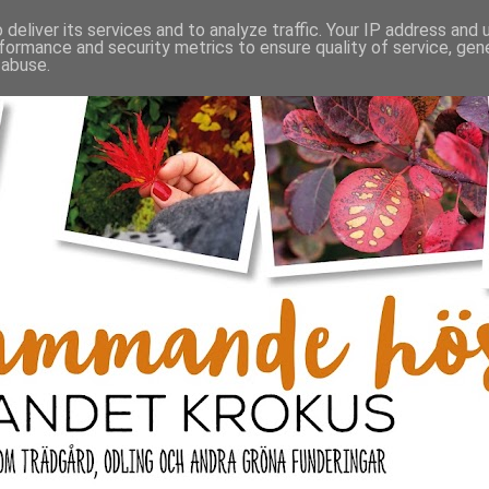
deliver its services and to analyze traffic. Your IP address and
formance and security metrics to ensure quality of service, ge
 abuse.