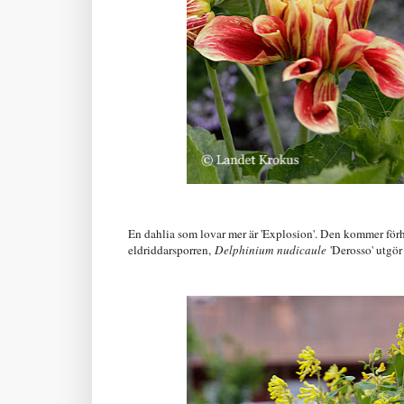
En dahlia som lovar mer är 'Explosion'. Den kommer förh
eldriddarsporren,
Delphinium nudicaule
'Derosso' utgör 