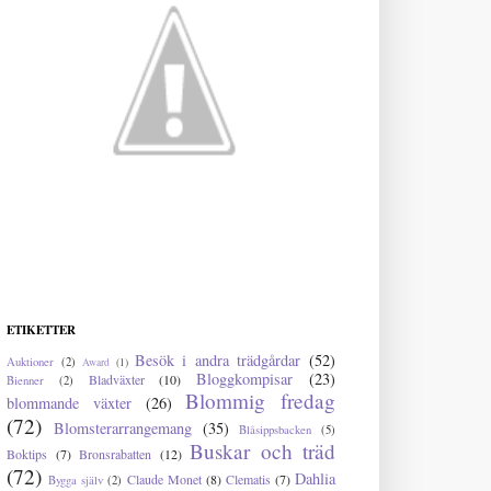
ETIKETTER
Besök i andra trädgårdar
(52)
Auktioner
(2)
Award
(1)
Bloggkompisar
(23)
Bladväxter
(10)
Bienner
(2)
Blommig fredag
blommande växter
(26)
(72)
Blomsterarrangemang
(35)
Blåsippsbacken
(5)
Buskar och träd
Boktips
(7)
Bronsrabatten
(12)
(72)
Dahlia
Claude Monet
(8)
Clematis
(7)
Bygga själv
(2)