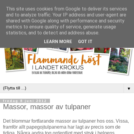
This site uses cookies from Google to deliver its services
and to analyze traffic. Your IP address and user-agent are
shared with Google along with performance and security
metrics to ensure quality of service, generate usage
statistics, and to detect and address abuse.
LEARN MORE
GOT IT
▼
fredag 8 juni 2012
Massor, massor av tulpaner
Det blommar fortfarande massor av tulpaner hos oss. Vissa,
framför allt papegojtulpanerna har lagt av precis som de
tidiga. Några andra tog ordentligt med stryk i helgens