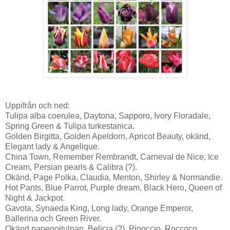
Uppifrån och ned:
Tulipa alba coerulea, Daytona, Sapporo, Ivory Floradale,
Spring Green & Tulipa turkestanica.
Golden Birgitta, Golden Apeldorn, Apricot Beauty, okänd,
Elegant lady & Angelique.
China Town, Remember Rembrandt, Carneval de Nice, Ice
Cream, Persian pearls & Calibra (?).
Okänd, Page Polka, Claudia, Menton, Shirley & Normandie.
Hot Pants, Blue Parrot, Purple dream, Black Hero, Queen of
Night & Jackpot.
Gavota, Synaeda King, Long lady, Orange Emperor,
Ballerina och Green River.
Okänd papegojtulpan, Belicia (?), Pinoccio, Roccoco,