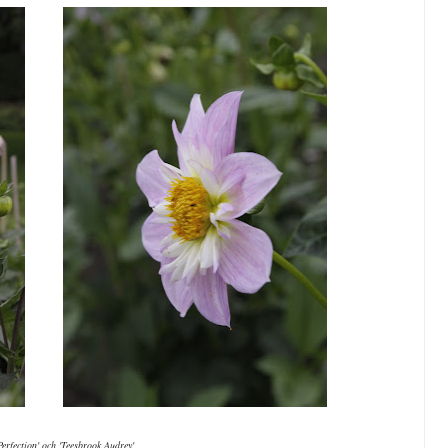
erfection' och 'Teesbrook Audrey'