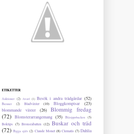
ETIKETTER
Besök i andra trädgårdar
(52)
Auktioner
(2)
Award
(1)
Bloggkompisar
(23)
Bladväxter
(10)
Bienner
(2)
Blommig fredag
blommande växter
(26)
(72)
Blomsterarrangemang
(35)
Blåsippsbacken
(5)
Buskar och träd
Boktips
(7)
Bronsrabatten
(12)
(72)
Dahlia
Claude Monet
(8)
Clematis
(7)
Bygga själv
(2)