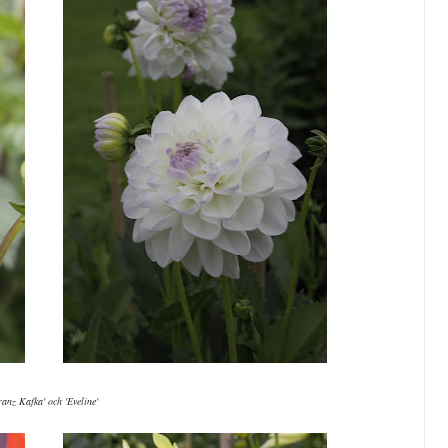
ranz Kafka' och 'Eveline'