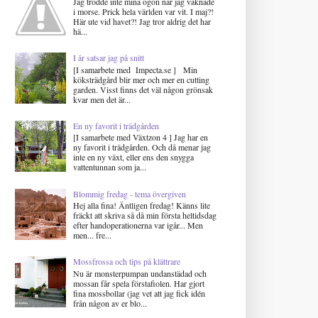
Jag trodde inte mina ögon när jag vaknade
i morse. Prick hela världen var vit. I maj?!
Här ute vid havet?! Jag tror aldrig det har
hä...
I år satsar jag på snitt
[I samarbete med Impecta.se ] Min
köksträdgård blir mer och mer en cutting
garden. Visst finns det väl någon grönsak
kvar men det är...
En ny favorit i trädgården
[I samarbete med Växtzon 4 ] Jag har en
ny favorit i trädgården. Och då menar jag
inte en ny växt, eller ens den snygga
vattentunnan som ja...
Blommig fredag - tema övergiven
Hej alla fina! Äntligen fredag! Känns lite
fräckt att skriva så då min första heltidsdag
efter handoperationerna var igår... Men
men... fre...
Mossfrossa och tips på klättrare
Nu är monsterpumpan undanstädad och
mossan får spela förstafiolen. Har gjort
fina mossbollar (jag vet att jag fick idén
från någon av er blo...