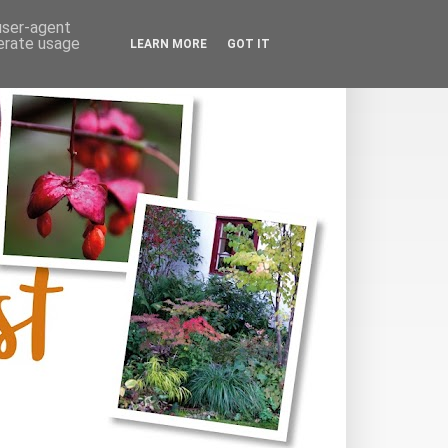
 user-agent
nerate usage
LEARN MORE
GOT IT