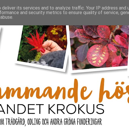
deliver its services and to analyze traffic. Your IP address and
formance and security metrics to ensure quality of service, ge
 abuse.