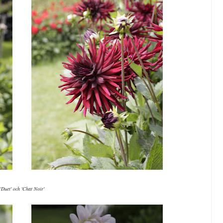
'Duet' och 'Chat Noir'