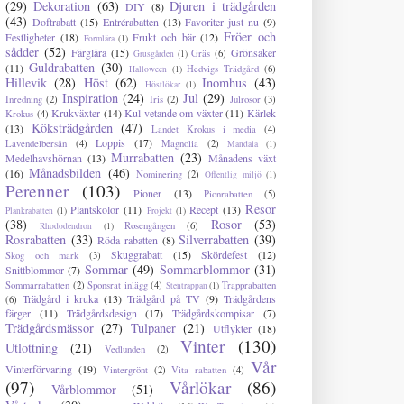
(29)
Dekoration
(63)
Djuren i trädgården
DIY
(8)
(43)
Doftrabatt
(15)
Entrérabatten
(13)
Favoriter just nu
(9)
Fröer och
Festligheter
(18)
Frukt och bär
(12)
Formlära
(1)
sådder
(52)
Färglära
(15)
Grönsaker
Gräs
(6)
Grusgården
(1)
Guldrabatten
(30)
(11)
Hedvigs Trädgård
(6)
Halloween
(1)
Hillevik
(28)
Höst
(62)
Inomhus
(43)
Höstlökar
(1)
Inspiration
(24)
Jul
(29)
Inredning
(2)
Iris
(2)
Julrosor
(3)
Krukväxter
(14)
Kul vetande om växter
(11)
Kärlek
Krokus
(4)
Köksträdgården
(47)
(13)
Landet Krokus i media
(4)
Loppis
(17)
Lavendelbersån
(4)
Magnolia
(2)
Mandala
(1)
Murrabatten
(23)
Medelhavshörnan
(13)
Månadens växt
Månadsbilden
(46)
(16)
Nominering
(2)
Offentlig miljö
(1)
Perenner
(103)
Pioner
(13)
Pionrabatten
(5)
Resor
Plantskolor
(11)
Recept
(13)
Plankrabatten
(1)
Projekt
(1)
(38)
Rosor
(53)
Rosengången
(6)
Rhododendron
(1)
Rosrabatten
(33)
Silverrabatten
(39)
Röda rabatten
(8)
Skuggrabatt
(15)
Skördefest
(12)
Skog och mark
(3)
Sommar
(49)
Sommarblommor
(31)
Snittblommor
(7)
Sommarrabatten
(2)
Sponsrat inlägg
(4)
Trapprabatten
Stentrappan
(1)
Trädgård i kruka
(13)
Trädgård på TV
(9)
Trädgårdens
(6)
färger
(11)
Trädgårdsdesign
(17)
Trädgårdskompisar
(7)
Trädgårdsmässor
(27)
Tulpaner
(21)
Utflykter
(18)
Vinter
(130)
Utlottning
(21)
Vedlunden
(2)
Vår
Vinterförvaring
(19)
Vintergrönt
(2)
Vita rabatten
(4)
(97)
Vårlökar
(86)
Vårblommor
(51)