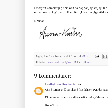
I morgon kommer jag hem och då hoppas jag att jag kan lä
ut hemma i trädgården ... Har hört rykten om gigantiska
Kramar,
Upplagd av
Anna-Karin, Landet Krokus
kl.
20:46
Etiketter:
Besök i andra trädgårdar
,
Dahlia
,
Utflykter
9 kommentarer:
Lantligt i smultronbacken
sa...
Oj, så härligt att få besöka så fina dahlior. Den där lav
Din mamma har nog verkligen haft att göra;) Men tur att d
Kram Teres