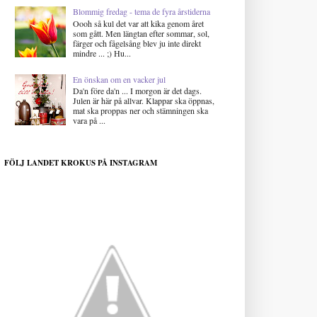
Blommig fredag - tema de fyra årstiderna
Oooh så kul det var att kika genom året
som gått. Men längtan efter sommar, sol,
färger och fågelsång blev ju inte direkt
mindre ... ;) Hu...
En önskan om en vacker jul
Da'n före da'n ... I morgon är det dags.
Julen är här på allvar. Klappar ska öppnas,
mat ska proppas ner och stämningen ska
vara på ...
FÖLJ LANDET KROKUS PÅ INSTAGRAM