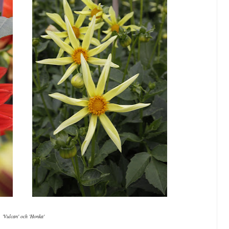
'Vulcan' och 'Honka'