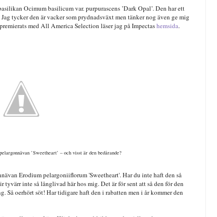
rbasilikan Ocimum basilicum var. purpurascens ’Dark Opal’. Den har ett
. Jag tycker den är vacker som prydnadsväxt men tänker nog även ge mig
r premierats med All America Selection läser jag på Impectas
hemsida
.
 pelargonnävan ’Sweetheart’ – och visst är den bedårande?
gonnävan Erodium pelargoniiflorum 'Sweetheart'. Har du inte haft den så
r tyvärr inte så långlivad här hos mig. Det är för sent att så den för den
g. Så oerhört söt! Har tidigare haft den i rabatten men i år kommer den