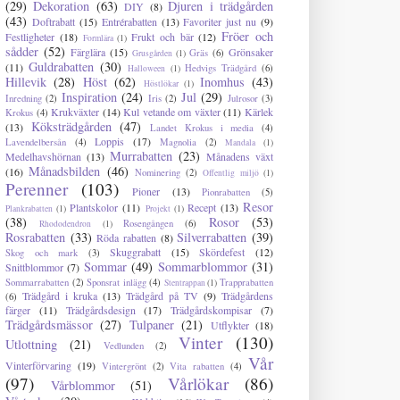
(29)
Dekoration
(63)
Djuren i trädgården
DIY
(8)
(43)
Doftrabatt
(15)
Entrérabatten
(13)
Favoriter just nu
(9)
Fröer och
Festligheter
(18)
Frukt och bär
(12)
Formlära
(1)
sådder
(52)
Färglära
(15)
Grönsaker
Gräs
(6)
Grusgården
(1)
Guldrabatten
(30)
(11)
Hedvigs Trädgård
(6)
Halloween
(1)
Hillevik
(28)
Höst
(62)
Inomhus
(43)
Höstlökar
(1)
Inspiration
(24)
Jul
(29)
Inredning
(2)
Iris
(2)
Julrosor
(3)
Krukväxter
(14)
Kul vetande om växter
(11)
Kärlek
Krokus
(4)
Köksträdgården
(47)
(13)
Landet Krokus i media
(4)
Loppis
(17)
Lavendelbersån
(4)
Magnolia
(2)
Mandala
(1)
Murrabatten
(23)
Medelhavshörnan
(13)
Månadens växt
Månadsbilden
(46)
(16)
Nominering
(2)
Offentlig miljö
(1)
Perenner
(103)
Pioner
(13)
Pionrabatten
(5)
Resor
Plantskolor
(11)
Recept
(13)
Plankrabatten
(1)
Projekt
(1)
(38)
Rosor
(53)
Rosengången
(6)
Rhododendron
(1)
Rosrabatten
(33)
Silverrabatten
(39)
Röda rabatten
(8)
Skuggrabatt
(15)
Skördefest
(12)
Skog och mark
(3)
Sommar
(49)
Sommarblommor
(31)
Snittblommor
(7)
Sommarrabatten
(2)
Sponsrat inlägg
(4)
Trapprabatten
Stentrappan
(1)
Trädgård i kruka
(13)
Trädgård på TV
(9)
Trädgårdens
(6)
färger
(11)
Trädgårdsdesign
(17)
Trädgårdskompisar
(7)
Trädgårdsmässor
(27)
Tulpaner
(21)
Utflykter
(18)
Vinter
(130)
Utlottning
(21)
Vedlunden
(2)
Vår
Vinterförvaring
(19)
Vintergrönt
(2)
Vita rabatten
(4)
(97)
Vårlökar
(86)
Vårblommor
(51)