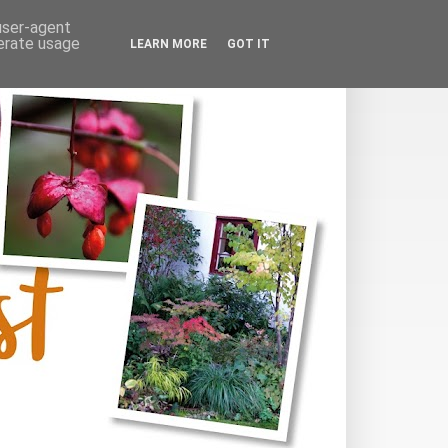
 user-agent
nerate usage
LEARN MORE
GOT IT