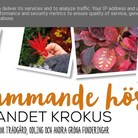
deliver its services and to analyze traffic. Your IP address and
formance and security metrics to ensure quality of service, ge
 abuse.