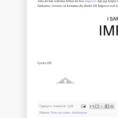
Alla de här sorterna hittar du hos
Impecta
där jag köper n
länkarna i texten) så kommer du direkt till Impecta och ka
Lycka till!
Upplagd av
Anonym
kl.
12:59
Etiketter:
Fröer och sådder
,
Snittblommor