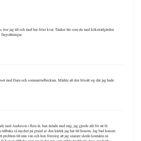
, tror jag till och med har fröer kvar. Tänker lite som du med köksträdgården
h färgsättningar.
pset med Dara och sommarrudbeckian. Märkte att den frösått sig där jag hade
ande med Anderson i flera år, han delade med mig, jag gjorde allt för att få
om tillbaka så mycket på grund av den kärlek jag har till honom, Jag bad honom
t problem till min vän och hon föreslog att jag snarare skulle kontakta en
tt få honom tillbaka men jag är den typ som aldrig trodde på stava, jag hade