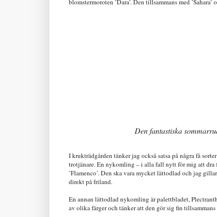
blomstermoroten ’Dara’. Den tillsammans med ’Sahara’ oc
Den fantastiska sommarrudb
I krukträdgården tänker jag också satsa på några få sorte
trotjänare. En nykomling – i alla fall nytt för mig att dra
’Flamenco’. Den ska vara mycket lättodlad och jag gillar 
direkt på friland.
En annan lättodlad nykomling är palettbladet, Plectrant
av olika färger och tänker att den gör sig fin tillsamm