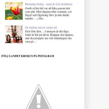
Blommig fredag - tema de fyra årstiderna
Oooh så kul det var att kika genom året
som gått. Men längtan efter sommar, sol,
färger och fågelsång blev ju inte direkt
mindre ... ;) Hu...
En önskan om en vacker jul
Da'n före da'n ... I morgon är det dags.
Julen är här på allvar. Klappar ska öppnas,
mat ska proppas ner och stämningen ska
vara på ...
FÖLJ LANDET KROKUS PÅ INSTAGRAM