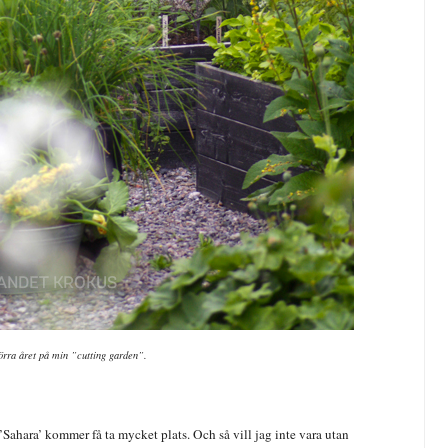
förra året på min ”cutting garden”.
’Sahara’ kommer få ta mycket plats. Och så vill jag inte vara utan