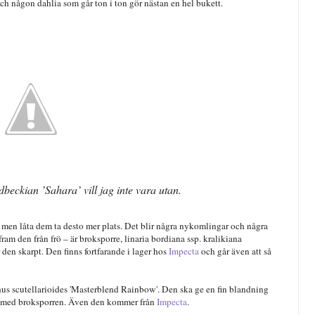
h någon dahlia som går ton i ton gör nästan en hel bukett.
eckian ’Sahara’ vill jag inte vara utan.
r men låta dem ta desto mer plats. Det blir några nykomlingar och några
 fram den från frö – är broksporre, linaria bordiana ssp. kralikiana
den skarpt. Den finns fortfarande i lager hos
Impecta
och går även att så
hus scutellarioides 'Masterblend Rainbow'. Den ska ge en fin blandning
ans med broksporren. Även den kommer från
Impecta
.