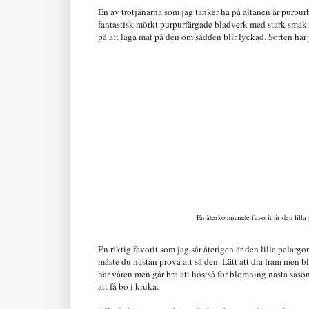
En av trotjänarna som jag tänker ha på altanen är purpu
fantastisk mörkt purpurfärgade bladverk med stark smak
på att laga mat på den om sådden blir lyckad. Sorten ha
En återkommande favorit är den lilla
En riktig favorit som jag sår återigen är den lilla pelar
måste du nästan prova att så den. Lätt att dra fram men bli
här våren men går bra att höstså för blomning nästa säson
att få bo i kruka.