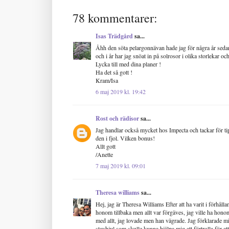
78 kommentarer:
Isas Trädgård
sa...
Åhh den söta pelargonnävan hade jag för några år sedan
och i år har jag snöat in på solrosor i olika storlekar oc
Lycka till med dina planer !
Ha det så gott !
Kram/Isa
6 maj 2019 kl. 19:42
Rost och rädisor
sa...
Jag handlar också mycket hos Impecta och tackar för ti
den i fjol. Vilken bonus!
Allt gott
/Anette
7 maj 2019 kl. 09:01
Theresa williams
sa...
Hej, jag är Theresa Williams Efter att ha varit i förhåll
honom tillbaka men allt var förgäves, jag ville ha hon
med allt, jag lovade men han vägrade. Jag förklarade mit
stavhjul som skulle kunna hjälpa mig att förtrolla för a