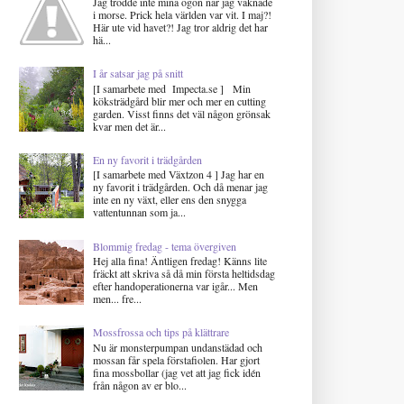
Jag trodde inte mina ögon när jag vaknade
i morse. Prick hela världen var vit. I maj?!
Här ute vid havet?! Jag tror aldrig det har
hä...
I år satsar jag på snitt
[I samarbete med Impecta.se ] Min
köksträdgård blir mer och mer en cutting
garden. Visst finns det väl någon grönsak
kvar men det är...
En ny favorit i trädgården
[I samarbete med Växtzon 4 ] Jag har en
ny favorit i trädgården. Och då menar jag
inte en ny växt, eller ens den snygga
vattentunnan som ja...
Blommig fredag - tema övergiven
Hej alla fina! Äntligen fredag! Känns lite
fräckt att skriva så då min första heltidsdag
efter handoperationerna var igår... Men
men... fre...
Mossfrossa och tips på klättrare
Nu är monsterpumpan undanstädad och
mossan får spela förstafiolen. Har gjort
fina mossbollar (jag vet att jag fick idén
från någon av er blo...