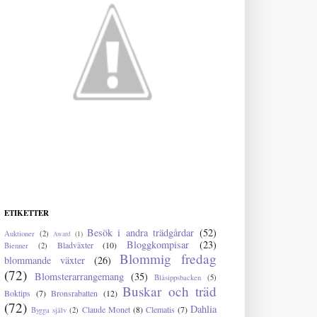
ETIKETTER
Besök i andra trädgårdar
(52)
Auktioner
(2)
Award
(1)
Bloggkompisar
(23)
Bladväxter
(10)
Bienner
(2)
Blommig fredag
blommande växter
(26)
(72)
Blomsterarrangemang
(35)
Blåsippsbacken
(5)
Buskar och träd
Boktips
(7)
Bronsrabatten
(12)
(72)
Dahlia
Claude Monet
(8)
Clematis
(7)
Bygga själv
(2)