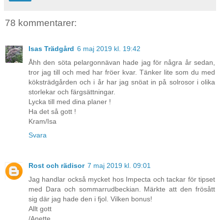
78 kommentarer:
Isas Trädgård
6 maj 2019 kl. 19:42
Åhh den söta pelargonnävan hade jag för några år sedan,
tror jag till och med har fröer kvar. Tänker lite som du med
köksträdgården och i år har jag snöat in på solrosor i olika
storlekar och färgsättningar.
Lycka till med dina planer !
Ha det så gott !
Kram/Isa
Svara
Rost och rädisor
7 maj 2019 kl. 09:01
Jag handlar också mycket hos Impecta och tackar för tipset
med Dara och sommarrudbeckian. Märkte att den frösått
sig där jag hade den i fjol. Vilken bonus!
Allt gott
/Anette