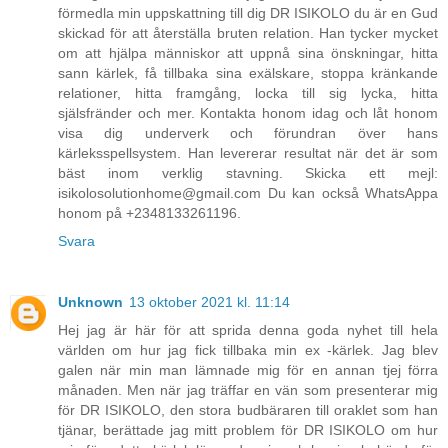
förmedla min uppskattning till dig DR ISIKOLO du är en Gud
skickad för att återställa bruten relation. Han tycker mycket
om att hjälpa människor att uppnå sina önskningar, hitta
sann kärlek, få tillbaka sina exälskare, stoppa kränkande
relationer, hitta framgång, locka till sig lycka, hitta
själsfränder och mer. Kontakta honom idag och låt honom
visa dig underverk och förundran över hans
kärleksspellsystem. Han levererar resultat när det är som
bäst inom verklig stavning. Skicka ett mejl:
isikolosolutionhome@gmail.com Du kan också WhatsAppa
honom på +2348133261196.
Svara
Unknown
13 oktober 2021 kl. 11:14
Hej jag är här för att sprida denna goda nyhet till hela
världen om hur jag fick tillbaka min ex -kärlek. Jag blev
galen när min man lämnade mig för en annan tjej förra
månaden. Men när jag träffar en vän som presenterar mig
för DR ISIKOLO, den stora budbäraren till oraklet som han
tjänar, berättade jag mitt problem för DR ISIKOLO om hur