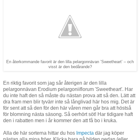
En återkommande favorit är den lilla pelargonnävan ’Sweetheart’ – och
visst är den bedårande?
En riktig favorit som jag sår återigen är den lilla
pelargonnävan Erodium pelargoniiflorum 'Sweetheart'. Har
du inte haft den så måste du nästan prova att så den. Lätt att
dra fram men blir tyvärr inte så långlivad här hos mig. Det är
för sent att så den för den här våren men går bra att höstså
för blomning nästa säsong. Så oerhört söt! Har tidigare haft
den i rabatten men i år kommer den att få bo i kruka.
Alla de här sorterna hittar du hos
Impecta
där jag köper
nästan alla mina fröer. Klicka bara på bilden nedan (eller