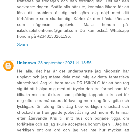
träffades på fredagen och han föreslog mig. Det var den
vackraste ringen. Snälla alla här ute, kontakta läkare för att
lösa ditt problem åt dig och göra dig nöjd med ditt
förhållande som skadar dig. Kärlek är den bästa känslan
som någonsin upplevts. Maila honom på:
isikolosolutionhome@gmail.com Du kan också Whatsapp
honom på +2348133261196.
Svara
Unknown
28 september 2021 kl. 13:56
Hej alla, det här är det underbaraste jag någonsin har
upplevt och jag måste dela med mig av detta fantastiska
vittnesbörd. Jag vill bara tacka DR ISIKOLO för att hon tog
sig tid att hjälpa mig med att trycka den trollformel som får
tillbaka min ex -älskare som plötsligt tappade intresset för
mig efter sex månaders förlovning men idag är vi gifta och
lyckligare än aldrig förr. Jag blev verkligen chockad och
chockad när han gjorde jobbet åt mig och inom 48 timmar
efter återvände Kris till mitt hus och började tigga om
förlåtelse och att jag skulle acceptera honom igen .. Jag har
verkligen ont om ord och jag vet inte hur mycket att