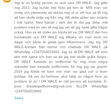
Jag är en lycklig person nu tack vare DR WALE. Jag gifte
mig 2012. Jag kunde inte föda på fem år. MIN man var
orolig och planerade att skicka mig ut ur sitt hus sa till mig
att han skulle skilja sig från mig. Allt detta sätter stor smärta
i mitt hjärta. Med hjärtat i värk det är där jag delar mitt
problem med en vän till mig jag vet att jag hade gifta frågor
också. Hon sa att under sin hårda tid var DR WALE den hon
kontaktade och DR WALE tog tillbaka sin man inom tre
dagar och båda är glada igen tillsammans. Jag tog DR
WALE-kontakt från henne och chattade DR WALE på
WhatsApp +2347054019402. Jag sa till DR WALE allt som
stör mitt hjärta och han sa att jag inte skulle gråta längre.
DR WALE Kastade en trollformel för mig inom några
månader han kastade trollformeln för mig jag var gravid.
2019 jag födde ett barn min man var glad och vi lever
lyckliga. Så om du behöver akut hjälp av någon form av
problem är du i DR WALE är rätt person att kontakta. E-
post: drwalespellhome@gmail.com ELLER WhatsApp
+2347054019402
Svara