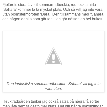
Fjolårets stora favorit sommarrudbeckia, rudbeckia hirta
’Sahara’ kommer få ta mycket plats. Och så vill jag inte vara
utan blomstermoroten ’Dara’. Den tillsammans med ’Sahara’
och någon dahlia som går ton i ton gör nästan en hel bukett.
Den fantastiska sommarrudbeckian ’Sahara’ vill jag inte
vara utan.
I krukträdgården tänker jag också satsa på några få sorter
men låta dem ta desto mer plats. Det blir några nykomlingar