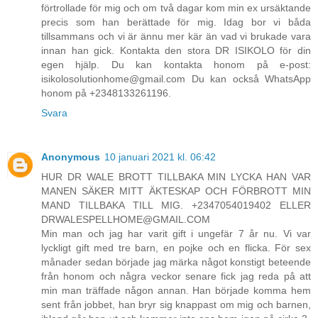
förtrollade för mig och om två dagar kom min ex ursäktande
precis som han berättade för mig. Idag bor vi båda
tillsammans och vi är ännu mer kär än vad vi brukade vara
innan han gick. Kontakta den stora DR ISIKOLO för din
egen hjälp. Du kan kontakta honom på e-post:
isikolosolutionhome@gmail.com Du kan också WhatsApp
honom på +2348133261196.
Svara
Anonymous
10 januari 2021 kl. 06:42
HUR DR WALE BROTT TILLBAKA MIN LYCKA HAN VAR
MANEN SÄKER MITT ÄKTESKAP OCH FÖRBROTT MIN
MAND TILLBAKA TILL MIG. +2347054019402 ELLER
DRWALESPELLHOME@GMAIL.COM
Min man och jag har varit gift i ungefär 7 år nu. Vi var
lyckligt gift med tre barn, en pojke och en flicka. För sex
månader sedan började jag märka något konstigt beteende
från honom och några veckor senare fick jag reda på att
min man träffade någon annan. Han började komma hem
sent från jobbet, han bryr sig knappast om mig och barnen,