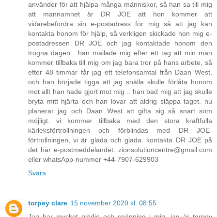
använder för att hjälpa många människor, så han sa till mig
att mannamnet är DR JOE att hon kommer att
vidarebefordra sin e-postadress för mig så att jag kan
kontakta honom för hjälp, så verkligen skickade hon mig e-
postadressen DR JOE och jag kontaktade honom den
trogna dagen . han mailade mig efter ett tag att min man
kommer tillbaka till mig om jag bara tror på hans arbete, så
efter 48 timmar får jag ett telefonsamtal från Daan West,
och han började tigga att jag snälla skulle förlåta honom
mot allt han hade gjort mot mig .. han bad mig att jag skulle
bryta mitt hjärta och han lovar att aldrig släppa taget. nu
planerar jag och Daan West att gifta sig så snart som
möjligt. vi kommer tillbaka med den stora kraftfulla
kärleksförtrollningen och förblindas med DR JOE-
förtrollningen, vi är glada och glada. kontakta DR JOE på
det här e-postmeddelandet: zionsolutioncentre@gmail.com
eller whatsApp-nummer +44-7907-629903
Svara
torpey clare
15 november 2020 kl. 08:55
Jag har mycket glädje och spänning i mig, jag är torpey