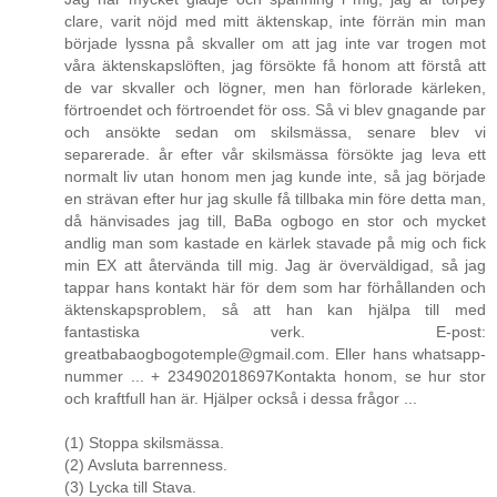
clare, varit nöjd med mitt äktenskap, inte förrän min man
började lyssna på skvaller om att jag inte var trogen mot
våra äktenskapslöften, jag försökte få honom att förstå att
de var skvaller och lögner, men han förlorade kärleken,
förtroendet och förtroendet för oss. Så vi blev gnagande par
och ansökte sedan om skilsmässa, senare blev vi
separerade. år efter vår skilsmässa försökte jag leva ett
normalt liv utan honom men jag kunde inte, så jag började
en strävan efter hur jag skulle få tillbaka min före detta man,
då hänvisades jag till, BaBa ogbogo en stor och mycket
andlig man som kastade en kärlek stavade på mig och fick
min EX att återvända till mig. Jag är överväldigad, så jag
tappar hans kontakt här för dem som har förhållanden och
äktenskapsproblem, så att han kan hjälpa till med
fantastiska verk. E-post:
greatbabaogbogotemple@gmail.com. Eller hans whatsapp-
nummer ... + 234902018697Kontakta honom, se hur stor
och kraftfull han är. Hjälper också i dessa frågor ...
(1) Stoppa skilsmässa.
(2) Avsluta barrenness.
(3) Lycka till Stava.