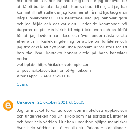
min före detta kärlek lämnade mig och hur jag behövde för
att få ett bra betalande jobb. Han sa bara till mig att jag har
kommit till rätt ställe där jag kommer att få mitt hjärtsug utan
några biverkningar. Han berättade vad jag behöver göra
och jag följde och det var gjort. Under de kommande två
dagarna ringde Min kärlek till mig i telefonen och sa förlåt
för att jag levde innan dess och även under nästa vecka
efter att min kärlek ringde mig för att be om förlåtelse och
jag fick också ett nytt jobb. Inga problem är för stora för att
han ska lösa. Kontakta honom direkt på hans kontakter
nedan
webbplats: https://isikololovetemple.com
e -post: isikolosolutionhome@gmail.com
WhatsApp: +2348133261196.
Svara
Unknown
21 oktober 2021 kl. 16:33
Jag är mycket förvånad över den mirakulösa upplevelsen
och underverken hos Dr Isikolo som har spridits på internet
och över hela världen. Hur han underbart hjälpte människor
över hela världen att återställa sitt förlorade förhållande.