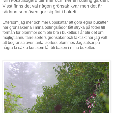
Min köksträdgård blir mer och mer en cutting garden.
Visst finns det väl någon grönsak kvar men det är
sådana som även gör sig fint i bukett.
Eftersom jag mer och mer uppskattar att göra egna buketter
har grönsakerna i mina odlingslådor fått stryka på foten till
förmån för blommor som blir bra i buketter.
I år blir det om
möjligt ännu färre sorters grönsaker och faktiskt har jag valt
att begränsa även antal sorters blommor. Jag satsar på
några få säkra kort som får bli basen i mina buketter.