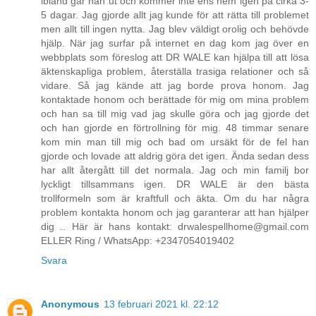
ibland går han ut och kommer inte ens hem igen på cirka 3-
5 dagar. Jag gjorde allt jag kunde för att rätta till problemet
men allt till ingen nytta. Jag blev väldigt orolig och behövde
hjälp. När jag surfar på internet en dag kom jag över en
webbplats som föreslog att DR WALE kan hjälpa till att lösa
äktenskapliga problem, återställa trasiga relationer och så
vidare. Så jag kände att jag borde prova honom. Jag
kontaktade honom och berättade för mig om mina problem
och han sa till mig vad jag skulle göra och jag gjorde det
och han gjorde en förtrollning för mig. 48 timmar senare
kom min man till mig och bad om ursäkt för de fel han
gjorde och lovade att aldrig göra det igen. Ända sedan dess
har allt återgått till det normala. Jag och min familj bor
lyckligt tillsammans igen. DR WALE är den bästa
trollformeln som är kraftfull och äkta. Om du har några
problem kontakta honom och jag garanterar att han hjälper
dig .. Här är hans kontakt: drwalespellhome@gmail.com
ELLER Ring / WhatsApp: +2347054019402
Svara
Anonymous
13 februari 2021 kl. 22:12