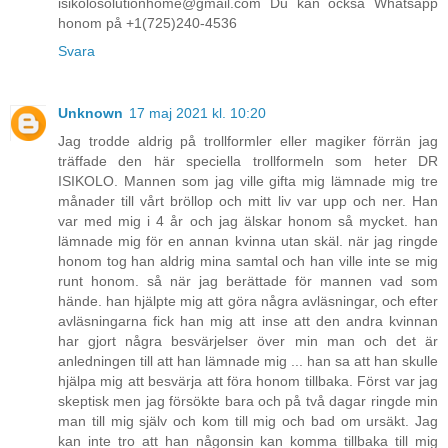
isikolosolutionhome@gmail.com Du kan också Whatsapp
honom på +1(725)240-4536
Svara
Unknown
17 maj 2021 kl. 10:20
Jag trodde aldrig på trollformler eller magiker förrän jag
träffade den här speciella trollformeln som heter DR
ISIKOLO. Mannen som jag ville gifta mig lämnade mig tre
månader till vårt bröllop och mitt liv var upp och ner. Han
var med mig i 4 år och jag älskar honom så mycket. han
lämnade mig för en annan kvinna utan skäl. när jag ringde
honom tog han aldrig mina samtal och han ville inte se mig
runt honom. så när jag berättade för mannen vad som
hände. han hjälpte mig att göra några avläsningar, och efter
avläsningarna fick han mig att inse att den andra kvinnan
har gjort några besvärjelser över min man och det är
anledningen till att han lämnade mig ... han sa att han skulle
hjälpa mig att besvärja att föra honom tillbaka. Först var jag
skeptisk men jag försökte bara och på två dagar ringde min
man till mig själv och kom till mig och bad om ursäkt. Jag
kan inte tro att han någonsin kan komma tillbaka till mig