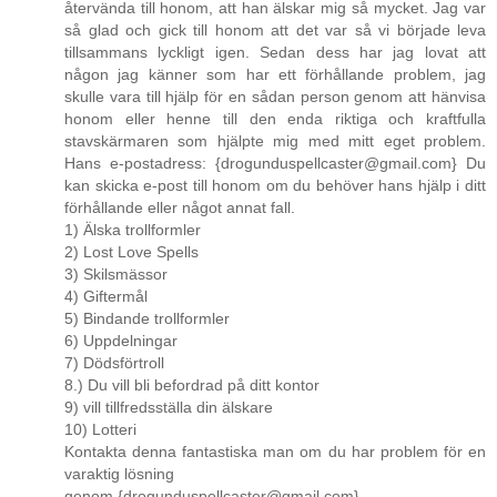
återvända till honom, att han älskar mig så mycket. Jag var
så glad och gick till honom att det var så vi började leva
tillsammans lyckligt igen. Sedan dess har jag lovat att
någon jag känner som har ett förhållande problem, jag
skulle vara till hjälp för en sådan person genom att hänvisa
honom eller henne till den enda riktiga och kraftfulla
stavskärmaren som hjälpte mig med mitt eget problem.
Hans e-postadress: {drogunduspellcaster@gmail.com} Du
kan skicka e-post till honom om du behöver hans hjälp i ditt
förhållande eller något annat fall.
1) Älska trollformler
2) Lost Love Spells
3) Skilsmässor
4) Giftermål
5) Bindande trollformler
6) Uppdelningar
7) Dödsförtroll
8.) Du vill bli befordrad på ditt kontor
9) vill tillfredsställa din älskare
10) Lotteri
Kontakta denna fantastiska man om du har problem för en
varaktig lösning
genom {drogunduspellcaster@gmail.com}