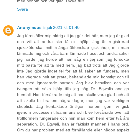
med honom och var glad. Lycka till!!
Svara
Anonymous
5 juli 2021 kl. 01:40
Jag föreställer mig aldrig att jag gör det här, men jag är glad
och vill att andra ska få sin hjälp. Jag är registrerad
sjuksköterska, mitt 5-åriga äktenskap gick ihop, min man
lämnade mig och våra barn lämnade huset och andra saker
jag hörde, jag hörde att han såg en tjej som jag försökte
mitt bästa för att ta med hem, jag bad trots att Jag gjorde
inte Jag gjorde inget fel för att få saker att fungera, men
han vägrade helt att prata, behandlade mig konstigt och till
och med ignorerade barnen. Jag blev besviken och var
tvungen att söka hjälp tills jag såg Dr. Egwalis andliga
hemfall. Han försäkrade mig att han skulle vara glad och att
allt skulle bli bra om några dagar, men jag var verkligen
skeptisk. Jag kontaktade äntligen honom igen, vi gick
igenom processen tillsammans och blev förvånade över att
trollformeln fungerade och min man kom hem efter två års
separation. Dr. Egwali, han är faktiskt mannen i hans ord.
Om du har problem med ett förhållande eller någon aspekt