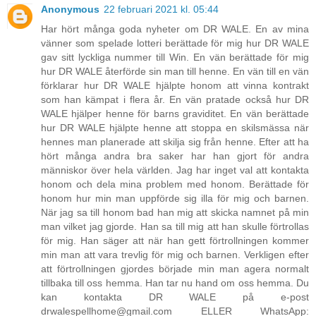
Anonymous
22 februari 2021 kl. 05:44
Har hört många goda nyheter om DR WALE. En av mina
vänner som spelade lotteri berättade för mig hur DR WALE
gav sitt lyckliga nummer till Win. En vän berättade för mig
hur DR WALE återförde sin man till henne. En vän till en vän
förklarar hur DR WALE hjälpte honom att vinna kontrakt
som han kämpat i flera år. En vän pratade också hur DR
WALE hjälper henne för barns graviditet. En vän berättade
hur DR WALE hjälpte henne att stoppa en skilsmässa när
hennes man planerade att skilja sig från henne. Efter att ha
hört många andra bra saker har han gjort för andra
människor över hela världen. Jag har inget val att kontakta
honom och dela mina problem med honom. Berättade för
honom hur min man uppförde sig illa för mig och barnen.
När jag sa till honom bad han mig att skicka namnet på min
man vilket jag gjorde. Han sa till mig att han skulle förtrollas
för mig. Han säger att när han gett förtrollningen kommer
min man att vara trevlig för mig och barnen. Verkligen efter
att förtrollningen gjordes började min man agera normalt
tillbaka till oss hemma. Han tar nu hand om oss hemma. Du
kan kontakta DR WALE på e-post
drwalespellhome@gmail.com ELLER WhatsApp: