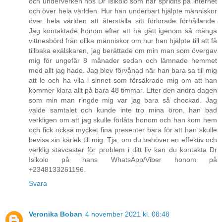
och underverken hos Dr Isikolo som har spridits på internet
och över hela världen. Hur han underbart hjälpte människor
över hela världen att återställa sitt förlorade förhållande.
Jag kontaktade honom efter att ha gått igenom så många
vittnesbörd från olika människor om hur han hjälpte till att få
tillbaka exälskaren, jag berättade om min man som övergav
mig för ungefär 8 månader sedan och lämnade hemmet
med allt jag hade. Jag blev förvånad när han bara sa till mig
att le och ha vila i sinnet som försäkrade mig om att han
kommer klara allt på bara 48 timmar. Efter den andra dagen
som min man ringde mig var jag bara så chockad. Jag
valde samtalet och kunde inte tro mina öron, han bad
verkligen om att jag skulle förlåta honom och han kom hem
och fick också mycket fina presenter bara för att han skulle
bevisa sin kärlek till mig. Tja, om du behöver en effektiv och
verklig stavcaster för problem i ditt liv kan du kontakta Dr
Isikolo på hans WhatsApp/Viber honom på
+2348133261196.
Svara
Veronika Boban
4 november 2021 kl. 08:48