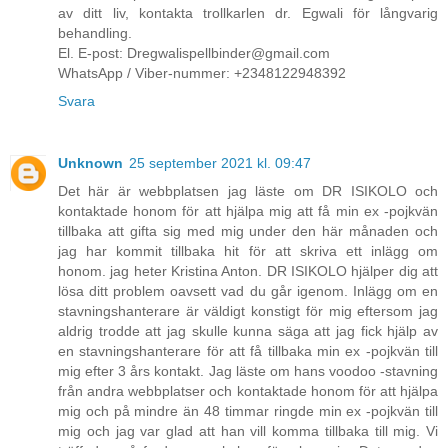
av ditt liv, kontakta trollkarlen dr. Egwali för långvarig
behandling.
El. E-post: Dregwalispellbinder@gmail.com
WhatsApp / Viber-nummer: +2348122948392
Svara
Unknown
25 september 2021 kl. 09:47
Det här är webbplatsen jag läste om DR ISIKOLO och
kontaktade honom för att hjälpa mig att få min ex -pojkvän
tillbaka att gifta sig med mig under den här månaden och
jag har kommit tillbaka hit för att skriva ett inlägg om
honom. jag heter Kristina Anton. DR ISIKOLO hjälper dig att
lösa ditt problem oavsett vad du går igenom. Inlägg om en
stavningshanterare är väldigt konstigt för mig eftersom jag
aldrig trodde att jag skulle kunna säga att jag fick hjälp av
en stavningshanterare för att få tillbaka min ex -pojkvän till
mig efter 3 års kontakt. Jag läste om hans voodoo -stavning
från andra webbplatser och kontaktade honom för att hjälpa
mig och på mindre än 48 timmar ringde min ex -pojkvän till
mig och jag var glad att han vill komma tillbaka till mig. Vi