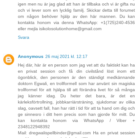
igen men nu är jag glad att han är tillbaka och vi är gifta nu
och vi lever som en lycklig familj. Skickar detta till forumet
om någon behöver hjälp av den här mannen. Du kan
kontakta honom via denna WhatsApp: +1(725)240-4536
eller mejla isikolosolutionhome@gmail.com
Svara
Anonymous
26 maj 2021 kl. 12:17
Hej där, här är en person som jag vet att du faktiskt kan ha
en privat session och få din civilstånd löst inom ett
ögonblick, den personen är den ständigt medkännande
doktorn Egwali, en trollformell som har använt sin magiska
trollformel för att hjälpa till att förändra livet för så många
jag känner idag. Du heter det bara, är det en
kärleksförtrollning, jobbkarriärsträning, sjukdomar av olika
slag, oavsett fall, han har rätt i tid för att ta hand om dig och
ge sinnesro i ditt hem precis som han gjorde för mitt. Du
kan kontakta honom via WhatsApp / Viber +
2348122948392
Mail: dregwalispellbinder@gmail.com Ha en privat session