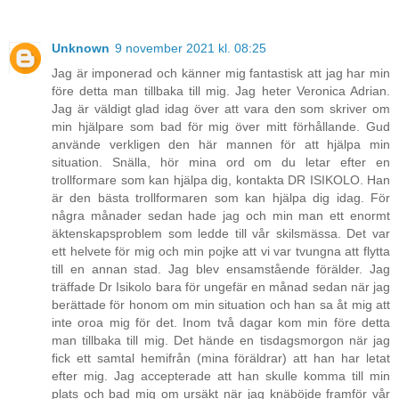
Unknown
9 november 2021 kl. 08:25
Jag är imponerad och känner mig fantastisk att jag har min
före detta man tillbaka till mig. Jag heter Veronica Adrian.
Jag är väldigt glad idag över att vara den som skriver om
min hjälpare som bad för mig över mitt förhållande. Gud
använde verkligen den här mannen för att hjälpa min
situation. Snälla, hör mina ord om du letar efter en
trollformare som kan hjälpa dig, kontakta DR ISIKOLO. Han
är den bästa trollformaren som kan hjälpa dig idag. För
några månader sedan hade jag och min man ett enormt
äktenskapsproblem som ledde till vår skilsmässa. Det var
ett helvete för mig och min pojke att vi var tvungna att flytta
till en annan stad. Jag blev ensamstående förälder. Jag
träffade Dr Isikolo bara för ungefär en månad sedan när jag
berättade för honom om min situation och han sa åt mig att
inte oroa mig för det. Inom två dagar kom min före detta
man tillbaka till mig. Det hände en tisdagsmorgon när jag
fick ett samtal hemifrån (mina föräldrar) att han har letat
efter mig. Jag accepterade att han skulle komma till min
plats och bad mig om ursäkt när jag knäböjde framför vår