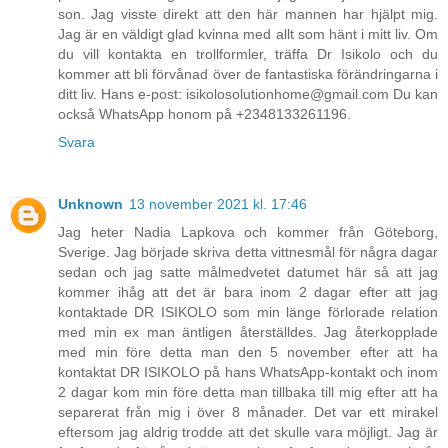
son. Jag visste direkt att den här mannen har hjälpt mig.
Jag är en väldigt glad kvinna med allt som hänt i mitt liv. Om
du vill kontakta en trollformler, träffa Dr Isikolo och du
kommer att bli förvånad över de fantastiska förändringarna i
ditt liv. Hans e-post: isikolosolutionhome@gmail.com Du kan
också WhatsApp honom på +2348133261196.
Svara
Unknown
13 november 2021 kl. 17:46
Jag heter Nadia Lapkova och kommer från Göteborg,
Sverige. Jag började skriva detta vittnesmål för några dagar
sedan och jag satte målmedvetet datumet här så att jag
kommer ihåg att det är bara inom 2 dagar efter att jag
kontaktade DR ISIKOLO som min länge förlorade relation
med min ex man äntligen återställdes. Jag återkopplade
med min före detta man den 5 november efter att ha
kontaktat DR ISIKOLO på hans WhatsApp-kontakt och inom
2 dagar kom min före detta man tillbaka till mig efter att ha
separerat från mig i över 8 månader. Det var ett mirakel
eftersom jag aldrig trodde att det skulle vara möjligt. Jag är