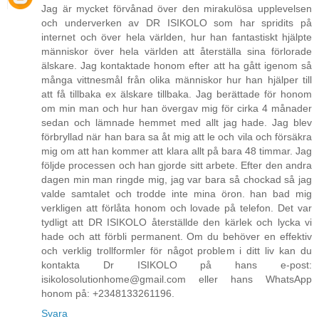
Jag är mycket förvånad över den mirakulösa upplevelsen
och underverken av DR ISIKOLO som har spridits på
internet och över hela världen, hur han fantastiskt hjälpte
människor över hela världen att återställa sina förlorade
älskare. Jag kontaktade honom efter att ha gått igenom så
många vittnesmål från olika människor hur han hjälper till
att få tillbaka ex älskare tillbaka. Jag berättade för honom
om min man och hur han övergav mig för cirka 4 månader
sedan och lämnade hemmet med allt jag hade. Jag blev
förbryllad när han bara sa åt mig att le och vila och försäkra
mig om att han kommer att klara allt på bara 48 timmar. Jag
följde processen och han gjorde sitt arbete. Efter den andra
dagen min man ringde mig, jag var bara så chockad så jag
valde samtalet och trodde inte mina öron. han bad mig
verkligen att förlåta honom och lovade på telefon. Det var
tydligt att DR ISIKOLO återställde den kärlek och lycka vi
hade och att förbli permanent. Om du behöver en effektiv
och verklig trollformler för något problem i ditt liv kan du
kontakta Dr ISIKOLO på hans e-post:
isikolosolutionhome@gmail.com eller hans WhatsApp
honom på: +2348133261196.
Svara