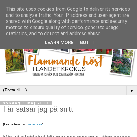
This site uses cookies from Google to deliver its services
and to analyze traffic. Your IP address and user-agent are
shared with Google along with performance and security
metrics to ensure quality of service, generate usage
statistics, and to detect and address abuse.
LEARN MORE
GOT IT
▼
söndag 5 maj 2019
I år satsar jag på snitt
[I samarbete med
Impecta.se
]