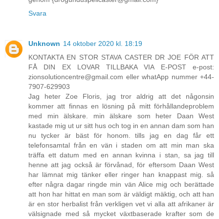
Svara
Unknown
14 oktober 2020 kl. 18:19
KONTAKTA EN STOR STAVA CASTER DR JOE FÖR ATT
FÅ DIN EX LOVAR TILLBAKA VIA E-POST e-post:
zionsolutioncentre@gmail.com eller whatApp nummer +44-
7907-629903
Jag heter Zoe Floris, jag tror aldrig att det någonsin
kommer att finnas en lösning på mitt förhållandeproblem
med min älskare. min älskare som heter Daan West
kastade mig ut ur sitt hus och tog in en annan dam som han
nu tycker är bäst för honom. tills jag en dag får ett
telefonsamtal från en vän i staden om att min man ska
träffa ett datum med en annan kvinna i stan, sa jag till
henne att jag också är förvånad, för eftersom Daan West
har lämnat mig tänker eller ringer han knappast mig. så
efter några dagar ringde min vän Alice mig och berättade
att hon har hittat en man som är väldigt mäktig, och att han
är en stor herbalist från verkligen vet vi alla att afrikaner är
välsignade med så mycket växtbaserade krafter som de