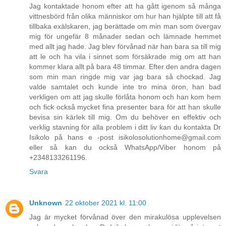
Jag kontaktade honom efter att ha gått igenom så många
vittnesbörd från olika människor om hur han hjälpte till att få
tillbaka exälskaren, jag berättade om min man som övergav
mig för ungefär 8 månader sedan och lämnade hemmet
med allt jag hade. Jag blev förvånad när han bara sa till mig
att le och ha vila i sinnet som försäkrade mig om att han
kommer klara allt på bara 48 timmar. Efter den andra dagen
som min man ringde mig var jag bara så chockad. Jag
valde samtalet och kunde inte tro mina öron, han bad
verkligen om att jag skulle förlåta honom och han kom hem
och fick också mycket fina presenter bara för att han skulle
bevisa sin kärlek till mig. Om du behöver en effektiv och
verklig stavning för alla problem i ditt liv kan du kontakta Dr
Isikolo på hans e -post isikolosolutionhome@gmail.com
eller så kan du också WhatsApp/Viber honom på
+2348133261196.
Svara
Unknown
22 oktober 2021 kl. 11:00
Jag är mycket förvånad över den mirakulösa upplevelsen