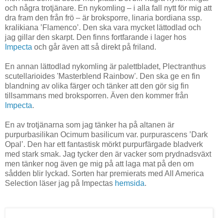
och några trotjänare. En nykomling – i alla fall nytt för mig att
dra fram den från frö – är broksporre, linaria bordiana ssp.
kralikiana ’Flamenco’. Den ska vara mycket lättodlad och
jag gillar den skarpt. Den finns fortfarande i lager hos
Impecta
och går även att så direkt på friland.
En annan lättodlad nykomling är palettbladet, Plectranthus
scutellarioides 'Masterblend Rainbow'. Den ska ge en fin
blandning av olika färger och tänker att den gör sig fin
tillsammans med broksporren. Även den kommer från
Impecta
.
En av trotjänarna som jag tänker ha på altanen är
purpurbasilikan Ocimum basilicum var. purpurascens ’Dark
Opal’. Den har ett fantastisk mörkt purpurfärgade bladverk
med stark smak. Jag tycker den är vacker som prydnadsväxt
men tänker nog även ge mig på att laga mat på den om
sådden blir lyckad. Sorten har premierats med All America
Selection läser jag på Impectas
hemsida
.