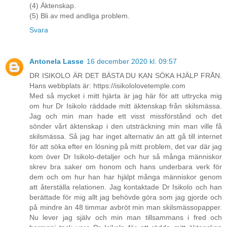
(4) Äktenskap.
(5) Bli av med andliga problem.
Svara
Antonela Lasse
16 december 2020 kl. 09:57
DR ISIKOLO ÄR DET BÄSTA DU KAN SÖKA HJÄLP FRÅN.
Hans webbplats är: https://isikololovetemple.com
Med så mycket i mitt hjärta är jag här för att uttrycka mig
om hur Dr Isikolo räddade mitt äktenskap från skilsmässa.
Jag och min man hade ett visst missförstånd och det
sönder vårt äktenskap i den utsträckning min man ville få
skilsmässa. Så jag har inget alternativ än att gå till internet
för att söka efter en lösning på mitt problem, det var där jag
kom över Dr Isikolo-detaljer och hur så många människor
skrev bra saker om honom och hans underbara verk för
dem och om hur han har hjälpt många människor genom
att återställa relationen. Jag kontaktade Dr Isikolo och han
berättade för mig allt jag behövde göra som jag gjorde och
på mindre än 48 timmar avbröt min man skilsmässopapper.
Nu lever jag själv och min man tillsammans i fred och