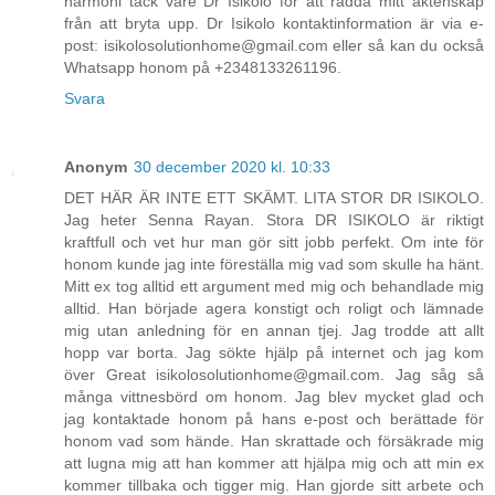
harmoni tack vare Dr Isikolo för att rädda mitt äktenskap
från att bryta upp. Dr Isikolo kontaktinformation är via e-
post: isikolosolutionhome@gmail.com eller så kan du också
Whatsapp honom på +2348133261196.
Svara
Anonym
30 december 2020 kl. 10:33
DET HÄR ÄR INTE ETT SKÄMT. LITA STOR DR ISIKOLO.
Jag heter Senna Rayan. Stora DR ISIKOLO är riktigt
kraftfull och vet hur man gör sitt jobb perfekt. Om inte för
honom kunde jag inte föreställa mig vad som skulle ha hänt.
Mitt ex tog alltid ett argument med mig och behandlade mig
alltid. Han började agera konstigt och roligt och lämnade
mig utan anledning för en annan tjej. Jag trodde att allt
hopp var borta. Jag sökte hjälp på internet och jag kom
över Great isikolosolutionhome@gmail.com. Jag såg så
många vittnesbörd om honom. Jag blev mycket glad och
jag kontaktade honom på hans e-post och berättade för
honom vad som hände. Han skrattade och försäkrade mig
att lugna mig att han kommer att hjälpa mig och att min ex
kommer tillbaka och tigger mig. Han gjorde sitt arbete och