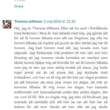
Svara
Theresa williams
2 maj 2020 kl. 21:32
Hej, jag är Theresa Williams Efter att ha varit i förhållande
med Anderson i flera år, han delade med mig, jag gjorde allt
för att få honom tillbaka men allt var förgäves, jag ville ha
honom tillbaka så mycket på grund av den kärlek jag har till
honom, Jag bad honom med allt, jag lovade men han
vägrade. Jag förklarade mitt problem till min vän och hon
föreslog att jag snarare skulle kontakta en stavhjul som
skulle kunna hjälpa mig att förtrolla för att få honom tillbaka
men jag är den typ som aldrig trodde på stava, jag hade
inget annat val än att prova det, jag skickade med
trollspåren, och han sa till mig att det inte var något problem
att allt kommer att vara okej innan tre dagar, att mitt ex
kommer tillbaka till mig innan tre dagar, han kastade
trollformeln och överraskande under den andra dagen, det
var runt 16:00. Min ex ringde mig, jag blev så förvånad, jag
svarade på samtalet och allt han sa var att han var så
ledsen för allt som hände att han ville att jag skulle