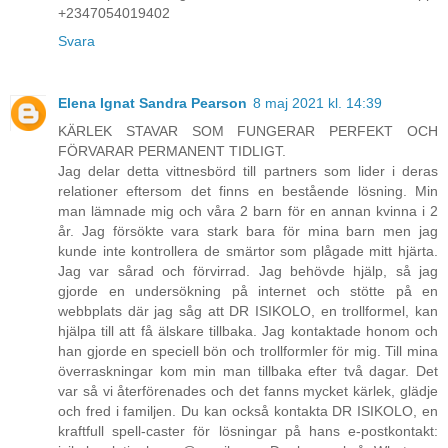
+2347054019402
Svara
Elena Ignat Sandra Pearson
8 maj 2021 kl. 14:39
KÄRLEK STAVAR SOM FUNGERAR PERFEKT OCH
FÖRVARAR PERMANENT TIDLIGT.
Jag delar detta vittnesbörd till partners som lider i deras
relationer eftersom det finns en bestående lösning. Min
man lämnade mig och våra 2 barn för en annan kvinna i 2
år. Jag försökte vara stark bara för mina barn men jag
kunde inte kontrollera de smärtor som plågade mitt hjärta.
Jag var sårad och förvirrad. Jag behövde hjälp, så jag
gjorde en undersökning på internet och stötte på en
webbplats där jag såg att DR ISIKOLO, en trollformel, kan
hjälpa till att få älskare tillbaka. Jag kontaktade honom och
han gjorde en speciell bön och trollformler för mig. Till mina
överraskningar kom min man tillbaka efter två dagar. Det
var så vi återförenades och det fanns mycket kärlek, glädje
och fred i familjen. Du kan också kontakta DR ISIKOLO, en
kraftfull spell-caster för lösningar på hans e-postkontakt: