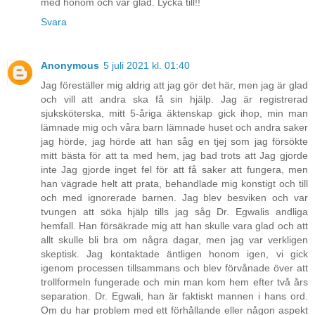
med honom och var glad. Lycka till!!
Svara
Anonymous
5 juli 2021 kl. 01:40
Jag föreställer mig aldrig att jag gör det här, men jag är glad
och vill att andra ska få sin hjälp. Jag är registrerad
sjuksköterska, mitt 5-åriga äktenskap gick ihop, min man
lämnade mig och våra barn lämnade huset och andra saker
jag hörde, jag hörde att han såg en tjej som jag försökte
mitt bästa för att ta med hem, jag bad trots att Jag gjorde
inte Jag gjorde inget fel för att få saker att fungera, men
han vägrade helt att prata, behandlade mig konstigt och till
och med ignorerade barnen. Jag blev besviken och var
tvungen att söka hjälp tills jag såg Dr. Egwalis andliga
hemfall. Han försäkrade mig att han skulle vara glad och att
allt skulle bli bra om några dagar, men jag var verkligen
skeptisk. Jag kontaktade äntligen honom igen, vi gick
igenom processen tillsammans och blev förvånade över att
trollformeln fungerade och min man kom hem efter två års
separation. Dr. Egwali, han är faktiskt mannen i hans ord.
Om du har problem med ett förhållande eller någon aspekt