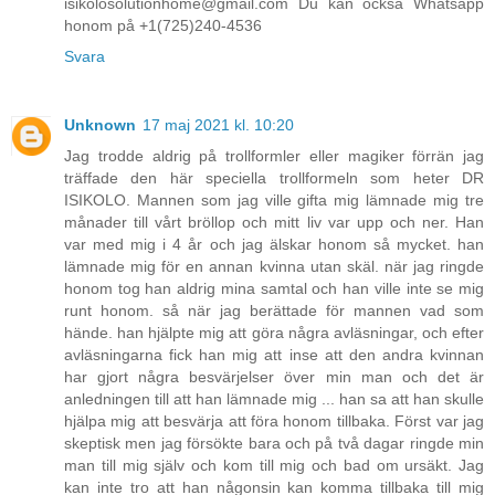
isikolosolutionhome@gmail.com Du kan också Whatsapp
honom på +1(725)240-4536
Svara
Unknown
17 maj 2021 kl. 10:20
Jag trodde aldrig på trollformler eller magiker förrän jag
träffade den här speciella trollformeln som heter DR
ISIKOLO. Mannen som jag ville gifta mig lämnade mig tre
månader till vårt bröllop och mitt liv var upp och ner. Han
var med mig i 4 år och jag älskar honom så mycket. han
lämnade mig för en annan kvinna utan skäl. när jag ringde
honom tog han aldrig mina samtal och han ville inte se mig
runt honom. så när jag berättade för mannen vad som
hände. han hjälpte mig att göra några avläsningar, och efter
avläsningarna fick han mig att inse att den andra kvinnan
har gjort några besvärjelser över min man och det är
anledningen till att han lämnade mig ... han sa att han skulle
hjälpa mig att besvärja att föra honom tillbaka. Först var jag
skeptisk men jag försökte bara och på två dagar ringde min
man till mig själv och kom till mig och bad om ursäkt. Jag
kan inte tro att han någonsin kan komma tillbaka till mig