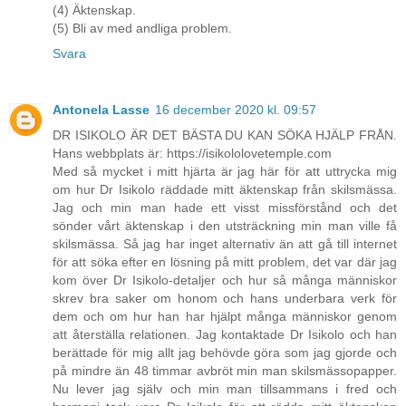
(4) Äktenskap.
(5) Bli av med andliga problem.
Svara
Antonela Lasse
16 december 2020 kl. 09:57
DR ISIKOLO ÄR DET BÄSTA DU KAN SÖKA HJÄLP FRÅN.
Hans webbplats är: https://isikololovetemple.com
Med så mycket i mitt hjärta är jag här för att uttrycka mig
om hur Dr Isikolo räddade mitt äktenskap från skilsmässa.
Jag och min man hade ett visst missförstånd och det
sönder vårt äktenskap i den utsträckning min man ville få
skilsmässa. Så jag har inget alternativ än att gå till internet
för att söka efter en lösning på mitt problem, det var där jag
kom över Dr Isikolo-detaljer och hur så många människor
skrev bra saker om honom och hans underbara verk för
dem och om hur han har hjälpt många människor genom
att återställa relationen. Jag kontaktade Dr Isikolo och han
berättade för mig allt jag behövde göra som jag gjorde och
på mindre än 48 timmar avbröt min man skilsmässopapper.
Nu lever jag själv och min man tillsammans i fred och