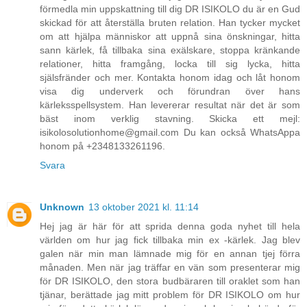
förmedla min uppskattning till dig DR ISIKOLO du är en Gud
skickad för att återställa bruten relation. Han tycker mycket
om att hjälpa människor att uppnå sina önskningar, hitta
sann kärlek, få tillbaka sina exälskare, stoppa kränkande
relationer, hitta framgång, locka till sig lycka, hitta
själsfränder och mer. Kontakta honom idag och låt honom
visa dig underverk och förundran över hans
kärleksspellsystem. Han levererar resultat när det är som
bäst inom verklig stavning. Skicka ett mejl:
isikolosolutionhome@gmail.com Du kan också WhatsAppa
honom på +2348133261196.
Svara
Unknown
13 oktober 2021 kl. 11:14
Hej jag är här för att sprida denna goda nyhet till hela
världen om hur jag fick tillbaka min ex -kärlek. Jag blev
galen när min man lämnade mig för en annan tjej förra
månaden. Men när jag träffar en vän som presenterar mig
för DR ISIKOLO, den stora budbäraren till oraklet som han
tjänar, berättade jag mitt problem för DR ISIKOLO om hur