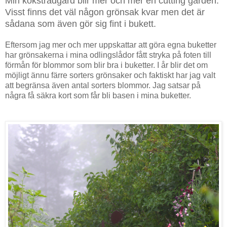
Min köksträdgård blir mer och mer en cutting garden.
Visst finns det väl någon grönsak kvar men det är
sådana som även gör sig fint i bukett.
Eftersom jag mer och mer uppskattar att göra egna buketter
har grönsakerna i mina odlingslådor fått stryka på foten till
förmån för blommor som blir bra i buketter.
I år blir det om
möjligt ännu färre sorters grönsaker och faktiskt har jag valt
att begränsa även antal sorters blommor. Jag satsar på
några få säkra kort som får bli basen i mina buketter.