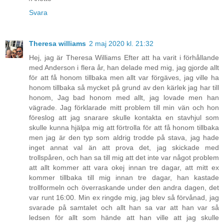
Svara
Theresa williams
2 maj 2020 kl. 21:32
Hej, jag är Theresa Williams Efter att ha varit i förhållande
med Anderson i flera år, han delade med mig, jag gjorde allt
för att få honom tillbaka men allt var förgäves, jag ville ha
honom tillbaka så mycket på grund av den kärlek jag har till
honom, Jag bad honom med allt, jag lovade men han
vägrade. Jag förklarade mitt problem till min vän och hon
föreslog att jag snarare skulle kontakta en stavhjul som
skulle kunna hjälpa mig att förtrolla för att få honom tillbaka
men jag är den typ som aldrig trodde på stava, jag hade
inget annat val än att prova det, jag skickade med
trollspåren, och han sa till mig att det inte var något problem
att allt kommer att vara okej innan tre dagar, att mitt ex
kommer tillbaka till mig innan tre dagar, han kastade
trollformeln och överraskande under den andra dagen, det
var runt 16:00. Min ex ringde mig, jag blev så förvånad, jag
svarade på samtalet och allt han sa var att han var så
ledsen för allt som hände att han ville att jag skulle