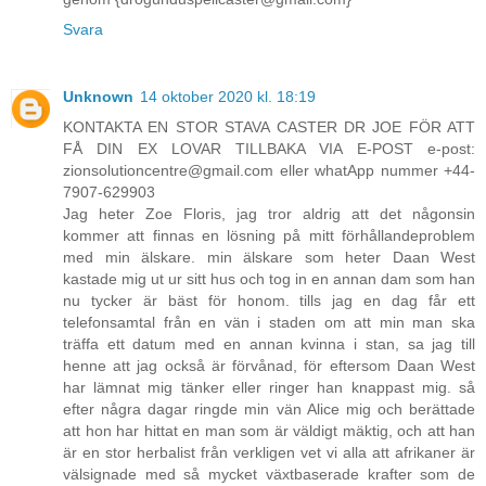
Svara
Unknown
14 oktober 2020 kl. 18:19
KONTAKTA EN STOR STAVA CASTER DR JOE FÖR ATT
FÅ DIN EX LOVAR TILLBAKA VIA E-POST e-post:
zionsolutioncentre@gmail.com eller whatApp nummer +44-
7907-629903
Jag heter Zoe Floris, jag tror aldrig att det någonsin
kommer att finnas en lösning på mitt förhållandeproblem
med min älskare. min älskare som heter Daan West
kastade mig ut ur sitt hus och tog in en annan dam som han
nu tycker är bäst för honom. tills jag en dag får ett
telefonsamtal från en vän i staden om att min man ska
träffa ett datum med en annan kvinna i stan, sa jag till
henne att jag också är förvånad, för eftersom Daan West
har lämnat mig tänker eller ringer han knappast mig. så
efter några dagar ringde min vän Alice mig och berättade
att hon har hittat en man som är väldigt mäktig, och att han
är en stor herbalist från verkligen vet vi alla att afrikaner är
välsignade med så mycket växtbaserade krafter som de