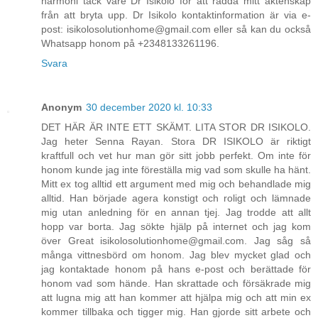
harmoni tack vare Dr Isikolo för att rädda mitt äktenskap
från att bryta upp. Dr Isikolo kontaktinformation är via e-
post: isikolosolutionhome@gmail.com eller så kan du också
Whatsapp honom på +2348133261196.
Svara
Anonym
30 december 2020 kl. 10:33
DET HÄR ÄR INTE ETT SKÄMT. LITA STOR DR ISIKOLO.
Jag heter Senna Rayan. Stora DR ISIKOLO är riktigt
kraftfull och vet hur man gör sitt jobb perfekt. Om inte för
honom kunde jag inte föreställa mig vad som skulle ha hänt.
Mitt ex tog alltid ett argument med mig och behandlade mig
alltid. Han började agera konstigt och roligt och lämnade
mig utan anledning för en annan tjej. Jag trodde att allt
hopp var borta. Jag sökte hjälp på internet och jag kom
över Great isikolosolutionhome@gmail.com. Jag såg så
många vittnesbörd om honom. Jag blev mycket glad och
jag kontaktade honom på hans e-post och berättade för
honom vad som hände. Han skrattade och försäkrade mig
att lugna mig att han kommer att hjälpa mig och att min ex
kommer tillbaka och tigger mig. Han gjorde sitt arbete och