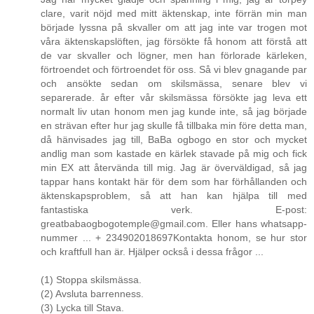
clare, varit nöjd med mitt äktenskap, inte förrän min man
började lyssna på skvaller om att jag inte var trogen mot
våra äktenskapslöften, jag försökte få honom att förstå att
de var skvaller och lögner, men han förlorade kärleken,
förtroendet och förtroendet för oss. Så vi blev gnagande par
och ansökte sedan om skilsmässa, senare blev vi
separerade. år efter vår skilsmässa försökte jag leva ett
normalt liv utan honom men jag kunde inte, så jag började
en strävan efter hur jag skulle få tillbaka min före detta man,
då hänvisades jag till, BaBa ogbogo en stor och mycket
andlig man som kastade en kärlek stavade på mig och fick
min EX att återvända till mig. Jag är överväldigad, så jag
tappar hans kontakt här för dem som har förhållanden och
äktenskapsproblem, så att han kan hjälpa till med
fantastiska verk. E-post:
greatbabaogbogotemple@gmail.com. Eller hans whatsapp-
nummer ... + 234902018697Kontakta honom, se hur stor
och kraftfull han är. Hjälper också i dessa frågor ...
(1) Stoppa skilsmässa.
(2) Avsluta barrenness.
(3) Lycka till Stava.