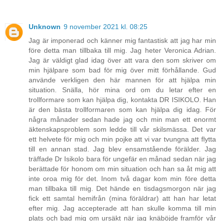
Unknown
9 november 2021 kl. 08:25
Jag är imponerad och känner mig fantastisk att jag har min
före detta man tillbaka till mig. Jag heter Veronica Adrian.
Jag är väldigt glad idag över att vara den som skriver om
min hjälpare som bad för mig över mitt förhållande. Gud
använde verkligen den här mannen för att hjälpa min
situation. Snälla, hör mina ord om du letar efter en
trollformare som kan hjälpa dig, kontakta DR ISIKOLO. Han
är den bästa trollformaren som kan hjälpa dig idag. För
några månader sedan hade jag och min man ett enormt
äktenskapsproblem som ledde till vår skilsmässa. Det var
ett helvete för mig och min pojke att vi var tvungna att flytta
till en annan stad. Jag blev ensamstående förälder. Jag
träffade Dr Isikolo bara för ungefär en månad sedan när jag
berättade för honom om min situation och han sa åt mig att
inte oroa mig för det. Inom två dagar kom min före detta
man tillbaka till mig. Det hände en tisdagsmorgon när jag
fick ett samtal hemifrån (mina föräldrar) att han har letat
efter mig. Jag accepterade att han skulle komma till min
plats och bad mig om ursäkt när jag knäböjde framför vår