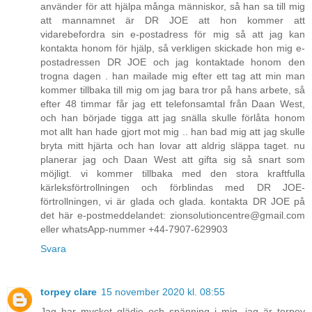
använder för att hjälpa många människor, så han sa till mig
att mannamnet är DR JOE att hon kommer att
vidarebefordra sin e-postadress för mig så att jag kan
kontakta honom för hjälp, så verkligen skickade hon mig e-
postadressen DR JOE och jag kontaktade honom den
trogna dagen . han mailade mig efter ett tag att min man
kommer tillbaka till mig om jag bara tror på hans arbete, så
efter 48 timmar får jag ett telefonsamtal från Daan West,
och han började tigga att jag snälla skulle förlåta honom
mot allt han hade gjort mot mig .. han bad mig att jag skulle
bryta mitt hjärta och han lovar att aldrig släppa taget. nu
planerar jag och Daan West att gifta sig så snart som
möjligt. vi kommer tillbaka med den stora kraftfulla
kärleksförtrollningen och förblindas med DR JOE-
förtrollningen, vi är glada och glada. kontakta DR JOE på
det här e-postmeddelandet: zionsolutioncentre@gmail.com
eller whatsApp-nummer +44-7907-629903
Svara
torpey clare
15 november 2020 kl. 08:55
Jag har mycket glädje och spänning i mig, jag är torpey