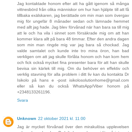
Jag kontaktade honom efter att ha gått igenom så många
vittnesbörd från olika människor om hur han hjälpte till att få
tillbaka exälskaren, jag berättade om min man som övergav
mig för ungefär 8 månader sedan och lämnade hemmet
med allt jag hade. Jag blev förvånad när han bara sa till mig
att le och ha vila i sinnet som försäkrade mig om att han
kommer klara allt på bara 48 timmar. Efter den andra dagen
som min man ringde mig var jag bara så chockad. Jag
valde samtalet och kunde inte tro mina öron, han bad
verkligen om att jag skulle förlåta honom och han kom hem
och fick också mycket fina presenter bara för att han skulle
bevisa sin kärlek till mig. Om du behöver en effektiv och
verklig stavning för alla problem i ditt liv kan du kontakta Dr
Isikolo på hans e -post isikolosolutionhome@gmail.com
eller så kan du också WhatsApp/Viber honom på
+2348133261196.
Svara
Unknown
22 oktober 2021 kl. 11:00
Jag är mycket förvånad över den mirakulösa upplevelsen