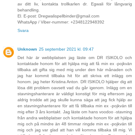
av ditt liv, kontakta trollkarlen dr. Egwali för långvarig
behandling.
El. E-post: Dregwalispellbinder@gmail.com
WhatsApp / Viber-nummer: +2348122948392
Svara
Unknown
25 september 2021 kl. 09:47
Det här är webbplatsen jag läste om DR ISIKOLO och
kontaktade honom för att hjälpa mig att få min ex -pojkvän
tillbaka att gifta sig med mig under den här månaden och
jag har kommit tillbaka hit för att skriva ett inlägg om
honom. jag heter Kristina Anton. DR ISIKOLO hjälper dig att
lösa ditt problem oavsett vad du går igenom. Inlägg om en
stavningshanterare är väldigt konstigt för mig eftersom jag
aldrig trodde att jag skulle kunna säga att jag fick hjälp av
en stavningshanterare för att få tillbaka min ex -pojkvän till
mig efter 3 års kontakt. Jag läste om hans voodoo -stavning
från andra webbplatser och kontaktade honom för att hjälpa
mig och på mindre än 48 timmar ringde min ex -pojkvän till
mig och jag var glad att han vill komma tillbaka till mig. Vi