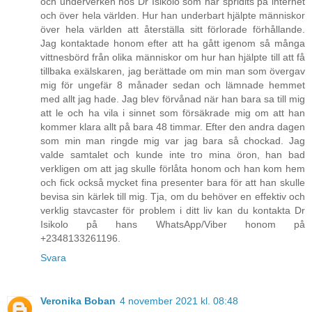
och underverken hos Dr Isikolo som har spridits på internet
och över hela världen. Hur han underbart hjälpte människor
över hela världen att återställa sitt förlorade förhållande.
Jag kontaktade honom efter att ha gått igenom så många
vittnesbörd från olika människor om hur han hjälpte till att få
tillbaka exälskaren, jag berättade om min man som övergav
mig för ungefär 8 månader sedan och lämnade hemmet
med allt jag hade. Jag blev förvånad när han bara sa till mig
att le och ha vila i sinnet som försäkrade mig om att han
kommer klara allt på bara 48 timmar. Efter den andra dagen
som min man ringde mig var jag bara så chockad. Jag
valde samtalet och kunde inte tro mina öron, han bad
verkligen om att jag skulle förlåta honom och han kom hem
och fick också mycket fina presenter bara för att han skulle
bevisa sin kärlek till mig. Tja, om du behöver en effektiv och
verklig stavcaster för problem i ditt liv kan du kontakta Dr
Isikolo på hans WhatsApp/Viber honom på
+2348133261196.
Svara
Veronika Boban
4 november 2021 kl. 08:48