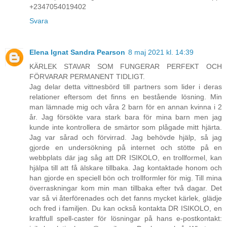
+2347054019402
Svara
Elena Ignat Sandra Pearson
8 maj 2021 kl. 14:39
KÄRLEK STAVAR SOM FUNGERAR PERFEKT OCH
FÖRVARAR PERMANENT TIDLIGT.
Jag delar detta vittnesbörd till partners som lider i deras
relationer eftersom det finns en bestående lösning. Min
man lämnade mig och våra 2 barn för en annan kvinna i 2
år. Jag försökte vara stark bara för mina barn men jag
kunde inte kontrollera de smärtor som plågade mitt hjärta.
Jag var sårad och förvirrad. Jag behövde hjälp, så jag
gjorde en undersökning på internet och stötte på en
webbplats där jag såg att DR ISIKOLO, en trollformel, kan
hjälpa till att få älskare tillbaka. Jag kontaktade honom och
han gjorde en speciell bön och trollformler för mig. Till mina
överraskningar kom min man tillbaka efter två dagar. Det
var så vi återförenades och det fanns mycket kärlek, glädje
och fred i familjen. Du kan också kontakta DR ISIKOLO, en
kraftfull spell-caster för lösningar på hans e-postkontakt: