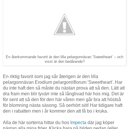
En återkommande favorit är den lilla pelargonnävan ’Sweetheart’ – och
visst är den bedårande?
En riktig favorit som jag sår återigen är den lilla
pelargonnävan Erodium pelargoniiflorum 'Sweetheart'. Har
du inte haft den så måste du nästan prova att så den. Lätt att
dra fram men blir tyvärr inte så långlivad här hos mig. Det är
för sent att så den för den här våren men går bra att höstså
för blomning nästa säsong. Så oerhört söt! Har tidigare haft
den i rabatten men i år kommer den att få bo i kruka.
Alla de här sorterna hittar du hos
Impecta
där jag köper
nästan alla mina fröer. Klicka bara på bilden nedan (eller