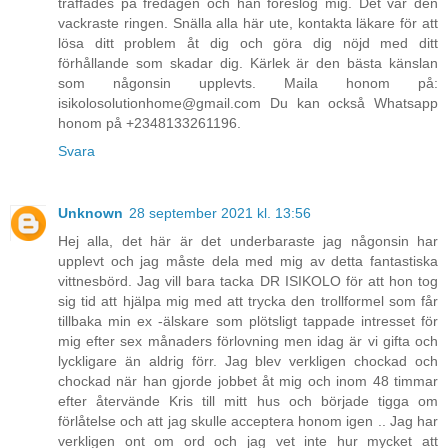
träffades på fredagen och han föreslog mig. Det var den
vackraste ringen. Snälla alla här ute, kontakta läkare för att
lösa ditt problem åt dig och göra dig nöjd med ditt
förhållande som skadar dig. Kärlek är den bästa känslan
som någonsin upplevts. Maila honom på:
isikolosolutionhome@gmail.com Du kan också Whatsapp
honom på +2348133261196.
Svara
Unknown
28 september 2021 kl. 13:56
Hej alla, det här är det underbaraste jag någonsin har
upplevt och jag måste dela med mig av detta fantastiska
vittnesbörd. Jag vill bara tacka DR ISIKOLO för att hon tog
sig tid att hjälpa mig med att trycka den trollformel som får
tillbaka min ex -älskare som plötsligt tappade intresset för
mig efter sex månaders förlovning men idag är vi gifta och
lyckligare än aldrig förr. Jag blev verkligen chockad och
chockad när han gjorde jobbet åt mig och inom 48 timmar
efter återvände Kris till mitt hus och började tigga om
förlåtelse och att jag skulle acceptera honom igen .. Jag har
verkligen ont om ord och jag vet inte hur mycket att