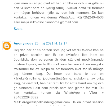
igen men nu är jag glad att han är tillbaka och vi är gifta nu
och vi lever som en lycklig familj. Skickar detta till forumet
om någon behöver hjälp av den här mannen. Du kan
kontakta honom via denna WhatsApp: +1(725)240-4536
eller mejla isikolosolutionhome@gmail.com
Svara
Anonymous
26 maj 2021 kl. 12:17
Hej där, här är en person som jag vet att du faktiskt kan ha
en privat session och få din civilstånd löst inom ett
ögonblick, den personen är den ständigt medkännande
doktorn Egwali, en trollformell som har använt sin magiska
trollformel för att hjälpa till att förändra livet för så många
jag känner idag. Du heter det bara, är det en
kärleksförtrollning, jobbkarriärsträning, sjukdomar av olika
slag, oavsett fall, han har rätt i tid för att ta hand om dig och
ge sinnesro i ditt hem precis som han gjorde för mitt. Du
kan kontakta honom via WhatsApp / Viber +
2348122948392
Mail: dregwalispellbinder@gmail.com Ha en privat session