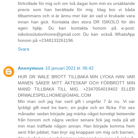
förtrollade för mig och om två dagar kom min ex ursäktande
precis som han berättade för mig. Idag bor vi båda
tillsammans och vi är ännu mer kär än vad vi brukade vara
innan han gick. Kontakta den stora DR ISIKOLO för din
egen hjälp. Du kan kontakta honom på e-post:
isikolosolutionhome@gmail.com Du kan också WhatsApp
honom på +2348133261196.
Svara
Anonymous
10 januari 2021 kl. 06:42
HUR DR WALE BROTT TILLBAKA MIN LYCKA HAN VAR
MANEN SÄKER MITT ÄKTESKAP OCH FÖRBROTT MIN
MAND TILLBAKA TILL MIG. +2347054019402 ELLER
DRWALESPELLHOME@GMAIL.COM
Min man och jag har varit gift i ungefär 7 år nu. Vi var
lyckligt gift med tre barn, en pojke och en flicka. För sex
månader sedan började jag märka något konstigt beteende
från honom och några veckor senare fick jag reda på att
min man träffade någon annan. Han började komma hem
sent från jobbet, han bryr sig knappast om mig och barnen,