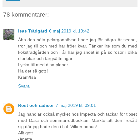
78 kommentarer:
Isas Trädgård
6 maj 2019 kl. 19:42
Åhh den söta pelargonnävan hade jag för några år sedan,
tror jag till och med har fröer kvar. Tänker lite som du med
köksträdgården och i år har jag snöat in på solrosor i olika
storlekar och färgsättningar.
Lycka till med dina planer !
Ha det så gott !
Kram/Isa
Svara
Rost och rädisor
7 maj 2019 kl. 09:01
Jag handlar också mycket hos Impecta och tackar för tipset
med Dara och sommarrudbeckian. Märkte att den frösått
sig där jag hade den i fjol. Vilken bonus!
Allt gott
/Anette