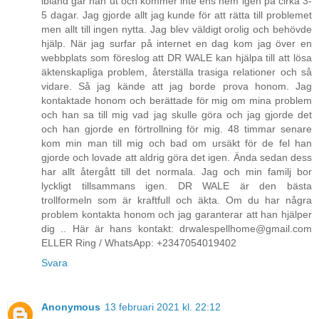
ibland går han ut och kommer inte ens hem igen på cirka 3-
5 dagar. Jag gjorde allt jag kunde för att rätta till problemet
men allt till ingen nytta. Jag blev väldigt orolig och behövde
hjälp. När jag surfar på internet en dag kom jag över en
webbplats som föreslog att DR WALE kan hjälpa till att lösa
äktenskapliga problem, återställa trasiga relationer och så
vidare. Så jag kände att jag borde prova honom. Jag
kontaktade honom och berättade för mig om mina problem
och han sa till mig vad jag skulle göra och jag gjorde det
och han gjorde en förtrollning för mig. 48 timmar senare
kom min man till mig och bad om ursäkt för de fel han
gjorde och lovade att aldrig göra det igen. Ända sedan dess
har allt återgått till det normala. Jag och min familj bor
lyckligt tillsammans igen. DR WALE är den bästa
trollformeln som är kraftfull och äkta. Om du har några
problem kontakta honom och jag garanterar att han hjälper
dig .. Här är hans kontakt: drwalespellhome@gmail.com
ELLER Ring / WhatsApp: +2347054019402
Svara
Anonymous
13 februari 2021 kl. 22:12