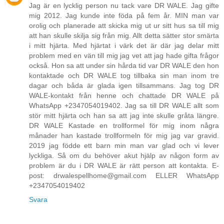
Jag är en lycklig person nu tack vare DR WALE. Jag gifte
mig 2012. Jag kunde inte föda på fem år. MIN man var
orolig och planerade att skicka mig ut ur sitt hus sa till mig
att han skulle skilja sig från mig. Allt detta sätter stor smärta
i mitt hjärta. Med hjärtat i värk det är där jag delar mitt
problem med en vän till mig jag vet att jag hade gifta frågor
också. Hon sa att under sin hårda tid var DR WALE den hon
kontaktade och DR WALE tog tillbaka sin man inom tre
dagar och båda är glada igen tillsammans. Jag tog DR
WALE-kontakt från henne och chattade DR WALE på
WhatsApp +2347054019402. Jag sa till DR WALE allt som
stör mitt hjärta och han sa att jag inte skulle gråta längre.
DR WALE Kastade en trollformel för mig inom några
månader han kastade trollformeln för mig jag var gravid.
2019 jag födde ett barn min man var glad och vi lever
lyckliga. Så om du behöver akut hjälp av någon form av
problem är du i DR WALE är rätt person att kontakta. E-
post: drwalespellhome@gmail.com ELLER WhatsApp
+2347054019402
Svara