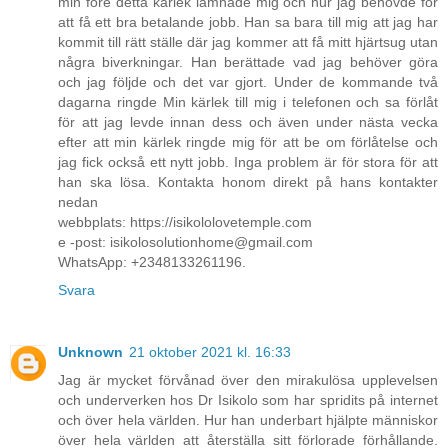
min före detta kärlek lämnade mig och hur jag behövde för
att få ett bra betalande jobb. Han sa bara till mig att jag har
kommit till rätt ställe där jag kommer att få mitt hjärtsug utan
några biverkningar. Han berättade vad jag behöver göra
och jag följde och det var gjort. Under de kommande två
dagarna ringde Min kärlek till mig i telefonen och sa förlåt
för att jag levde innan dess och även under nästa vecka
efter att min kärlek ringde mig för att be om förlåtelse och
jag fick också ett nytt jobb. Inga problem är för stora för att
han ska lösa. Kontakta honom direkt på hans kontakter
nedan
webbplats: https://isikololovetemple.com
e -post: isikolosolutionhome@gmail.com
WhatsApp: +2348133261196.
Svara
Unknown
21 oktober 2021 kl. 16:33
Jag är mycket förvånad över den mirakulösa upplevelsen
och underverken hos Dr Isikolo som har spridits på internet
och över hela världen. Hur han underbart hjälpte människor
över hela världen att återställa sitt förlorade förhållande.