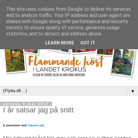
This site uses cookies from Google to deliver its services
and to analyze traffic. Your IP address and user-agent are
shared with Google along with performance and security
metrics to ensure quality of service, generate usage
statistics, and to detect and address abuse.
LEARN MORE
GOT IT
▼
söndag 5 maj 2019
I år satsar jag på snitt
[I samarbete med
Impecta.se
]