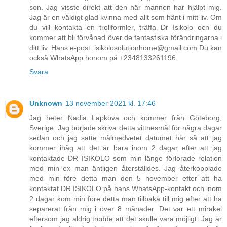
son. Jag visste direkt att den här mannen har hjälpt mig.
Jag är en väldigt glad kvinna med allt som hänt i mitt liv. Om
du vill kontakta en trollformler, träffa Dr Isikolo och du
kommer att bli förvånad över de fantastiska förändringarna i
ditt liv. Hans e-post: isikolosolutionhome@gmail.com Du kan
också WhatsApp honom på +2348133261196.
Svara
Unknown
13 november 2021 kl. 17:46
Jag heter Nadia Lapkova och kommer från Göteborg,
Sverige. Jag började skriva detta vittnesmål för några dagar
sedan och jag satte målmedvetet datumet här så att jag
kommer ihåg att det är bara inom 2 dagar efter att jag
kontaktade DR ISIKOLO som min länge förlorade relation
med min ex man äntligen återställdes. Jag återkopplade
med min före detta man den 5 november efter att ha
kontaktat DR ISIKOLO på hans WhatsApp-kontakt och inom
2 dagar kom min före detta man tillbaka till mig efter att ha
separerat från mig i över 8 månader. Det var ett mirakel
eftersom jag aldrig trodde att det skulle vara möjligt. Jag är