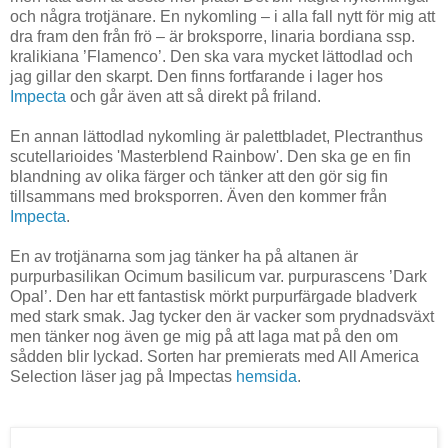
och några trotjänare. En nykomling – i alla fall nytt för mig att
dra fram den från frö – är broksporre, linaria bordiana ssp.
kralikiana ’Flamenco’. Den ska vara mycket lättodlad och
jag gillar den skarpt. Den finns fortfarande i lager hos
Impecta
och går även att så direkt på friland.
En annan lättodlad nykomling är palettbladet, Plectranthus
scutellarioides 'Masterblend Rainbow'. Den ska ge en fin
blandning av olika färger och tänker att den gör sig fin
tillsammans med broksporren. Även den kommer från
Impecta
.
En av trotjänarna som jag tänker ha på altanen är
purpurbasilikan Ocimum basilicum var. purpurascens ’Dark
Opal’. Den har ett fantastisk mörkt purpurfärgade bladverk
med stark smak. Jag tycker den är vacker som prydnadsväxt
men tänker nog även ge mig på att laga mat på den om
sådden blir lyckad. Sorten har premierats med All America
Selection läser jag på Impectas
hemsida
.