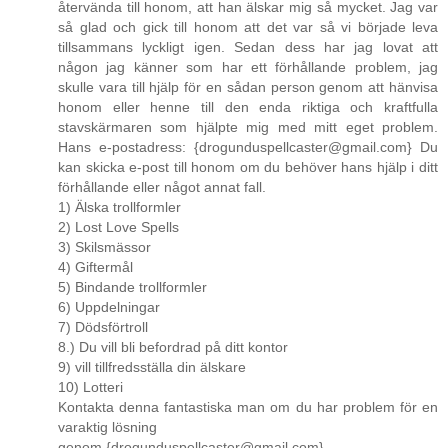
återvända till honom, att han älskar mig så mycket. Jag var
så glad och gick till honom att det var så vi började leva
tillsammans lyckligt igen. Sedan dess har jag lovat att
någon jag känner som har ett förhållande problem, jag
skulle vara till hjälp för en sådan person genom att hänvisa
honom eller henne till den enda riktiga och kraftfulla
stavskärmaren som hjälpte mig med mitt eget problem.
Hans e-postadress: {drogunduspellcaster@gmail.com} Du
kan skicka e-post till honom om du behöver hans hjälp i ditt
förhållande eller något annat fall.
1) Älska trollformler
2) Lost Love Spells
3) Skilsmässor
4) Giftermål
5) Bindande trollformler
6) Uppdelningar
7) Dödsförtroll
8.) Du vill bli befordrad på ditt kontor
9) vill tillfredsställa din älskare
10) Lotteri
Kontakta denna fantastiska man om du har problem för en
varaktig lösning
genom {drogunduspellcaster@gmail.com}