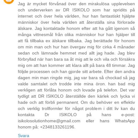
Jag är mycket förvånad över den mirakulösa upplevelsen
och underverken av DR ISIKOLO som har spridits på
internet och över hela världen, hur han fantastiskt hjälpte
människor över hela världen att återställa sina förlorade
älskare. Jag kontaktade honom efter att ha gått igenom så
många vittnesmål från olika människor hur han hjälper till
att få tillbaka ex älskare tillbaka. Jag berättade för honom
om min man och hur han övergav mig för cirka 4 månader
sedan och lämnade hemmet med allt jag hade. Jag blev
förbryllad när han bara sa åt mig att le och vila och försäkra
mig om att han kommer att klara allt på bara 48 timmar. Jag
följde processen och han gjorde sitt arbete. Efter den andra
dagen min man ringde mig, jag var bara så chockad så jag
valde samtalet och trodde inte mina öron. han bad mig
verkligen att förlåta honom och lovade på telefon. Det var
tydligt att DR ISIKOLO återställde den kärlek och lycka vi
hade och att förbli permanent. Om du behöver en effektiv
och verklig trollformler för något problem i ditt liv kan du
kontakta Dr ISIKOLO på hans e-post:
isikolosolutionhome@gmail.com eller hans WhatsApp
honom på: +2348133261196.
Svara