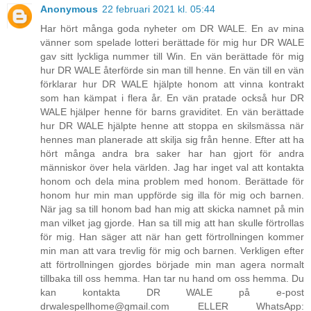
Anonymous
22 februari 2021 kl. 05:44
Har hört många goda nyheter om DR WALE. En av mina
vänner som spelade lotteri berättade för mig hur DR WALE
gav sitt lyckliga nummer till Win. En vän berättade för mig
hur DR WALE återförde sin man till henne. En vän till en vän
förklarar hur DR WALE hjälpte honom att vinna kontrakt
som han kämpat i flera år. En vän pratade också hur DR
WALE hjälper henne för barns graviditet. En vän berättade
hur DR WALE hjälpte henne att stoppa en skilsmässa när
hennes man planerade att skilja sig från henne. Efter att ha
hört många andra bra saker har han gjort för andra
människor över hela världen. Jag har inget val att kontakta
honom och dela mina problem med honom. Berättade för
honom hur min man uppförde sig illa för mig och barnen.
När jag sa till honom bad han mig att skicka namnet på min
man vilket jag gjorde. Han sa till mig att han skulle förtrollas
för mig. Han säger att när han gett förtrollningen kommer
min man att vara trevlig för mig och barnen. Verkligen efter
att förtrollningen gjordes började min man agera normalt
tillbaka till oss hemma. Han tar nu hand om oss hemma. Du
kan kontakta DR WALE på e-post
drwalespellhome@gmail.com ELLER WhatsApp: