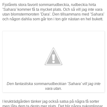
Fjolårets stora favorit sommarrudbeckia, rudbeckia hirta
’Sahara’ kommer få ta mycket plats. Och så vill jag inte vara
utan blomstermoroten ’Dara’. Den tillsammans med ’Sahara’
och någon dahlia som går ton i ton gör nästan en hel bukett.
Den fantastiska sommarrudbeckian ’Sahara’ vill jag inte
vara utan.
I krukträdgården tänker jag också satsa på några få sorter
men låta dem ta desto mer plats. Det blir några nykomlingar