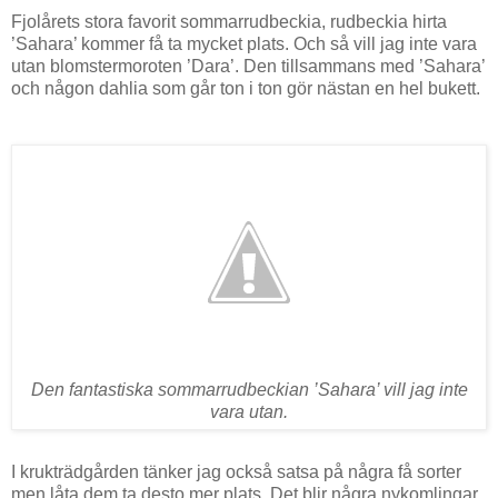
Fjolårets stora favorit sommarrudbeckia, rudbeckia hirta
’Sahara’ kommer få ta mycket plats. Och så vill jag inte vara
utan blomstermoroten ’Dara’. Den tillsammans med ’Sahara’
och någon dahlia som går ton i ton gör nästan en hel bukett.
Den fantastiska sommarrudbeckian ’Sahara’ vill jag inte
vara utan.
I krukträdgården tänker jag också satsa på några få sorter
men låta dem ta desto mer plats. Det blir några nykomlingar