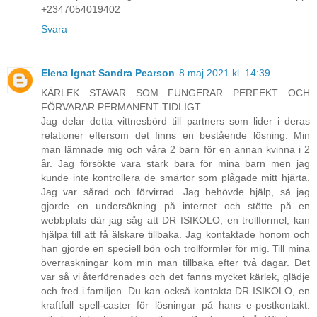
+2347054019402
Svara
Elena Ignat Sandra Pearson
8 maj 2021 kl. 14:39
KÄRLEK STAVAR SOM FUNGERAR PERFEKT OCH
FÖRVARAR PERMANENT TIDLIGT.
Jag delar detta vittnesbörd till partners som lider i deras
relationer eftersom det finns en bestående lösning. Min
man lämnade mig och våra 2 barn för en annan kvinna i 2
år. Jag försökte vara stark bara för mina barn men jag
kunde inte kontrollera de smärtor som plågade mitt hjärta.
Jag var sårad och förvirrad. Jag behövde hjälp, så jag
gjorde en undersökning på internet och stötte på en
webbplats där jag såg att DR ISIKOLO, en trollformel, kan
hjälpa till att få älskare tillbaka. Jag kontaktade honom och
han gjorde en speciell bön och trollformler för mig. Till mina
överraskningar kom min man tillbaka efter två dagar. Det
var så vi återförenades och det fanns mycket kärlek, glädje
och fred i familjen. Du kan också kontakta DR ISIKOLO, en
kraftfull spell-caster för lösningar på hans e-postkontakt: