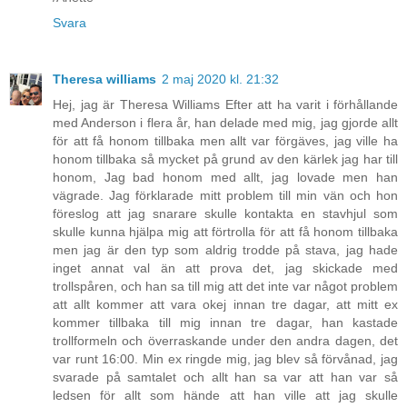
Svara
Theresa williams
2 maj 2020 kl. 21:32
Hej, jag är Theresa Williams Efter att ha varit i förhållande
med Anderson i flera år, han delade med mig, jag gjorde allt
för att få honom tillbaka men allt var förgäves, jag ville ha
honom tillbaka så mycket på grund av den kärlek jag har till
honom, Jag bad honom med allt, jag lovade men han
vägrade. Jag förklarade mitt problem till min vän och hon
föreslog att jag snarare skulle kontakta en stavhjul som
skulle kunna hjälpa mig att förtrolla för att få honom tillbaka
men jag är den typ som aldrig trodde på stava, jag hade
inget annat val än att prova det, jag skickade med
trollspåren, och han sa till mig att det inte var något problem
att allt kommer att vara okej innan tre dagar, att mitt ex
kommer tillbaka till mig innan tre dagar, han kastade
trollformeln och överraskande under den andra dagen, det
var runt 16:00. Min ex ringde mig, jag blev så förvånad, jag
svarade på samtalet och allt han sa var att han var så
ledsen för allt som hände att han ville att jag skulle