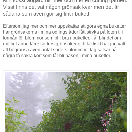
Min köksträdgård blir mer och mer en cutting garden.
Visst finns det väl någon grönsak kvar men det är
sådana som även gör sig fint i bukett.
Eftersom jag mer och mer uppskattar att göra egna buketter
har grönsakerna i mina odlingslådor fått stryka på foten till
förmån för blommor som blir bra i buketter.
I år blir det om
möjligt ännu färre sorters grönsaker och faktiskt har jag valt
att begränsa även antal sorters blommor. Jag satsar på
några få säkra kort som får bli basen i mina buketter.