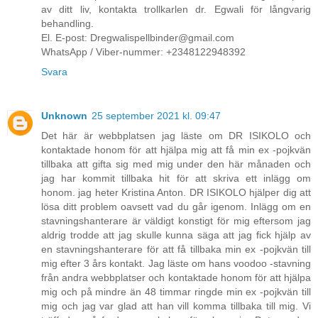
av ditt liv, kontakta trollkarlen dr. Egwali för långvarig
behandling.
El. E-post: Dregwalispellbinder@gmail.com
WhatsApp / Viber-nummer: +2348122948392
Svara
Unknown
25 september 2021 kl. 09:47
Det här är webbplatsen jag läste om DR ISIKOLO och
kontaktade honom för att hjälpa mig att få min ex -pojkvän
tillbaka att gifta sig med mig under den här månaden och
jag har kommit tillbaka hit för att skriva ett inlägg om
honom. jag heter Kristina Anton. DR ISIKOLO hjälper dig att
lösa ditt problem oavsett vad du går igenom. Inlägg om en
stavningshanterare är väldigt konstigt för mig eftersom jag
aldrig trodde att jag skulle kunna säga att jag fick hjälp av
en stavningshanterare för att få tillbaka min ex -pojkvän till
mig efter 3 års kontakt. Jag läste om hans voodoo -stavning
från andra webbplatser och kontaktade honom för att hjälpa
mig och på mindre än 48 timmar ringde min ex -pojkvän till
mig och jag var glad att han vill komma tillbaka till mig. Vi