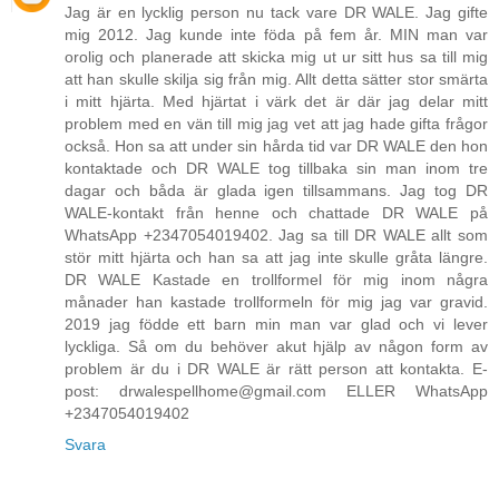
Jag är en lycklig person nu tack vare DR WALE. Jag gifte
mig 2012. Jag kunde inte föda på fem år. MIN man var
orolig och planerade att skicka mig ut ur sitt hus sa till mig
att han skulle skilja sig från mig. Allt detta sätter stor smärta
i mitt hjärta. Med hjärtat i värk det är där jag delar mitt
problem med en vän till mig jag vet att jag hade gifta frågor
också. Hon sa att under sin hårda tid var DR WALE den hon
kontaktade och DR WALE tog tillbaka sin man inom tre
dagar och båda är glada igen tillsammans. Jag tog DR
WALE-kontakt från henne och chattade DR WALE på
WhatsApp +2347054019402. Jag sa till DR WALE allt som
stör mitt hjärta och han sa att jag inte skulle gråta längre.
DR WALE Kastade en trollformel för mig inom några
månader han kastade trollformeln för mig jag var gravid.
2019 jag födde ett barn min man var glad och vi lever
lyckliga. Så om du behöver akut hjälp av någon form av
problem är du i DR WALE är rätt person att kontakta. E-
post: drwalespellhome@gmail.com ELLER WhatsApp
+2347054019402
Svara