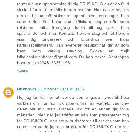
förmedla min uppskattning till dig DR ISIKOLO du är en Gud
skickad för att återställa bruten relation. Han tycker mycket
om att hjälpa människor att uppnå sina önskningar, hitta
sann kärlek, få tillbaka sina exälskare, stoppa kränkande
relationer, hitta framgång, locka till sig lycka, hitta
själsfränder och mer. Kontakta honom idag och låt honom
visa dig underverk och förundran över hans
kärleksspellsystem. Han levererar resultat när det är som
bäst inom verklig stavning. Skicka ett mejl:
isikolosolutionhome@gmail.com Du kan också WhatsAppa
honom på +2348133261196.
Svara
Unknown
13 oktober 2021 kl. 11:14
Hej jag är här för att sprida denna goda nyhet till hela
världen om hur jag fick tillbaka min ex -kärlek. Jag blev
galen när min man lämnade mig för en annan tjej förra
månaden. Men när jag träffar en vän som presenterar mig
för DR ISIKOLO, den stora budbäraren till oraklet som han
tjänar, berättade jag mitt problem för DR ISIKOLO om hur