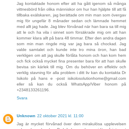
Jag kontaktade honom efter att ha gått igenom så många
vittnesbörd från olika människor om hur han hjälpte till att få
tillbaka exälskaren, jag berättade om min man som övergav
mig för ungefär 8 månader sedan och lämnade hemmet
med allt jag hade. Jag blev förvånad när han bara sa till mig
att le och ha vila i sinnet som försäkrade mig om att han
kommer klara allt på bara 48 timmar. Efter den andra dagen
som min man ringde mig var jag bara så chockad. Jag
valde samtalet och kunde inte tro mina öron, han bad
verkligen om att jag skulle förlåta honom och han kom hem
och fick också mycket fina presenter bara för att han skulle
bevisa sin kärlek till mig. Om du behöver en effektiv och
verklig stavning för alla problem i ditt liv kan du kontakta Dr
Isikolo på hans e -post isikolosolutionhome@gmail.com
eller så kan du också WhatsApp/Viber honom på
+2348133261196.
Svara
Unknown
22 oktober 2021 kl. 11:00
Jag är mycket förvånad över den mirakulösa upplevelsen