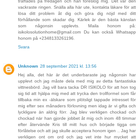
träffades på fredagen och han föreslog mig. Det var den
vackraste ringen. Snälla alla här ute, kontakta läkare för att
lösa ditt problem åt dig och göra dig nöjd med ditt
förhållande som skadar dig. Kärlek är den bästa känslan
som någonsin upplevts. Maila honom på:
isikolosolutionhome@gmail.com Du kan också Whatsapp
honom på +2348133261196.
Svara
Unknown
28 september 2021 kl. 13:56
Hej alla, det här är det underbaraste jag någonsin har
upplevt och jag måste dela med mig av detta fantastiska
vittnesbörd. Jag vill bara tacka DR ISIKOLO för att hon tog
sig tid att hjälpa mig med att trycka den trollformel som får
tillbaka min ex -älskare som plötsligt tappade intresset för
mig efter sex månaders förlovning men idag är vi gifta och
lyckligare än aldrig förr. Jag blev verkligen chockad och
chockad när han gjorde jobbet åt mig och inom 48 timmar
efter återvände Kris till mitt hus och började tigga om
förlåtelse och att jag skulle acceptera honom igen .. Jag har
verkligen ont om ord och jag vet inte hur mycket att