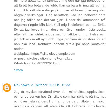
min före detta kärlek lämnade mig och hur jag behövde för
att få ett bra betalande jobb. Han sa bara till mig att jag har
kommit till rätt ställe där jag kommer att få mitt hjärtsug utan
några biverkningar. Han berättade vad jag behöver göra
och jag följde och det var gjort. Under de kommande två
dagarna ringde Min kärlek till mig i telefonen och sa förlåt
för att jag levde innan dess och även under nästa vecka
efter att min kärlek ringde mig för att be om förlåtelse och
jag fick också ett nytt jobb. Inga problem är för stora för att
han ska lösa. Kontakta honom direkt på hans kontakter
nedan
webbplats: https://isikololovetemple.com
e -post: isikolosolutionhome@gmail.com
WhatsApp: +2348133261196.
Svara
Unknown
21 oktober 2021 kl. 16:33
Jag är mycket förvånad över den mirakulösa upplevelsen
och underverken hos Dr Isikolo som har spridits på internet
och över hela världen. Hur han underbart hjälpte människor
över hela världen att återställa sitt förlorade förhållande.