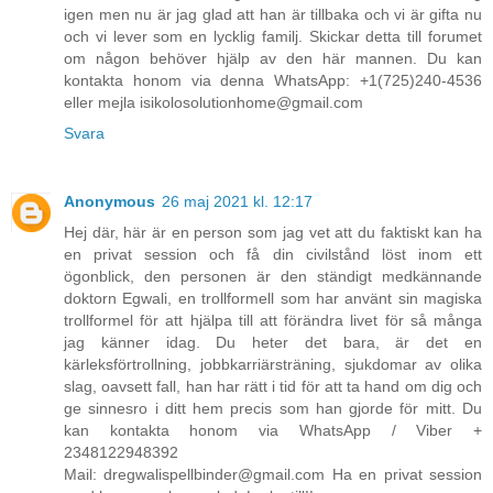
igen men nu är jag glad att han är tillbaka och vi är gifta nu
och vi lever som en lycklig familj. Skickar detta till forumet
om någon behöver hjälp av den här mannen. Du kan
kontakta honom via denna WhatsApp: +1(725)240-4536
eller mejla isikolosolutionhome@gmail.com
Svara
Anonymous
26 maj 2021 kl. 12:17
Hej där, här är en person som jag vet att du faktiskt kan ha
en privat session och få din civilstånd löst inom ett
ögonblick, den personen är den ständigt medkännande
doktorn Egwali, en trollformell som har använt sin magiska
trollformel för att hjälpa till att förändra livet för så många
jag känner idag. Du heter det bara, är det en
kärleksförtrollning, jobbkarriärsträning, sjukdomar av olika
slag, oavsett fall, han har rätt i tid för att ta hand om dig och
ge sinnesro i ditt hem precis som han gjorde för mitt. Du
kan kontakta honom via WhatsApp / Viber +
2348122948392
Mail: dregwalispellbinder@gmail.com Ha en privat session