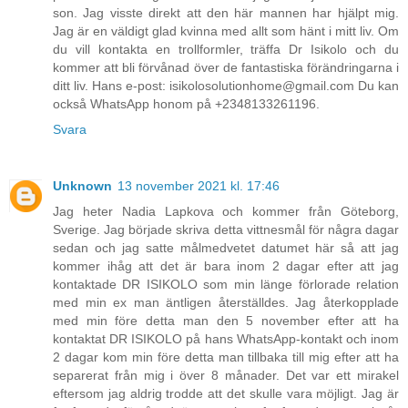
son. Jag visste direkt att den här mannen har hjälpt mig.
Jag är en väldigt glad kvinna med allt som hänt i mitt liv. Om
du vill kontakta en trollformler, träffa Dr Isikolo och du
kommer att bli förvånad över de fantastiska förändringarna i
ditt liv. Hans e-post: isikolosolutionhome@gmail.com Du kan
också WhatsApp honom på +2348133261196.
Svara
Unknown
13 november 2021 kl. 17:46
Jag heter Nadia Lapkova och kommer från Göteborg,
Sverige. Jag började skriva detta vittnesmål för några dagar
sedan och jag satte målmedvetet datumet här så att jag
kommer ihåg att det är bara inom 2 dagar efter att jag
kontaktade DR ISIKOLO som min länge förlorade relation
med min ex man äntligen återställdes. Jag återkopplade
med min före detta man den 5 november efter att ha
kontaktat DR ISIKOLO på hans WhatsApp-kontakt och inom
2 dagar kom min före detta man tillbaka till mig efter att ha
separerat från mig i över 8 månader. Det var ett mirakel
eftersom jag aldrig trodde att det skulle vara möjligt. Jag är