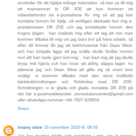
använder för att hjälpa många människor, så han sa till mig
att mannamnet är DR JOE att hon kommer att
vidarebefordra sin e-postadress för mig så att jag kan
kontakta honom för hjälp, så verkligen skickade hon mig e-
postadressen DR JOE och jag kontaktade honom den
trogna dagen . han mailade mig efter ett tag att min man
kommer tillbaka till mig om jag bara tror på hans arbete, så
efter 48 timmar får jag ett telefonsamtal från Daan West,
och han började tigga att jag snälla skulle förlåta honom
mot allt han hade gjort mot mig .. han bad mig att jag skulle
bryta mitt hjärta och han lovar att aldrig släppa taget. nu
planerar jag och Daan West att gifta sig så snart som
möjligt. vi kommer tillbaka med den stora kraftfulla
kärleksförtrollningen och förblindas med DR JOE-
förtrollningen, vi är glada och glada. kontakta DR JOE på
det här e-postmeddelandet: zionsolutioncentre@gmail.com
eller whatsApp-nummer +44-7907-629903
Svara
torpey clare
15 november 2020 kl. 08:55
Jag har mycket glädje och spänning i mig, jag är torpey