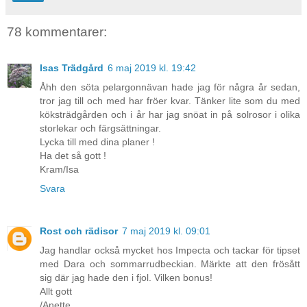
78 kommentarer:
Isas Trädgård
6 maj 2019 kl. 19:42
Åhh den söta pelargonnävan hade jag för några år sedan,
tror jag till och med har fröer kvar. Tänker lite som du med
köksträdgården och i år har jag snöat in på solrosor i olika
storlekar och färgsättningar.
Lycka till med dina planer !
Ha det så gott !
Kram/Isa
Svara
Rost och rädisor
7 maj 2019 kl. 09:01
Jag handlar också mycket hos Impecta och tackar för tipset
med Dara och sommarrudbeckian. Märkte att den frösått
sig där jag hade den i fjol. Vilken bonus!
Allt gott
/Anette