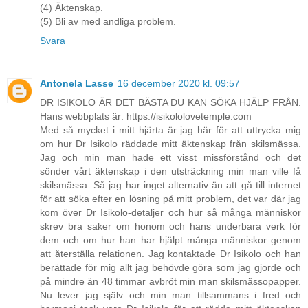
(4) Äktenskap.
(5) Bli av med andliga problem.
Svara
Antonela Lasse
16 december 2020 kl. 09:57
DR ISIKOLO ÄR DET BÄSTA DU KAN SÖKA HJÄLP FRÅN.
Hans webbplats är: https://isikololovetemple.com
Med så mycket i mitt hjärta är jag här för att uttrycka mig
om hur Dr Isikolo räddade mitt äktenskap från skilsmässa.
Jag och min man hade ett visst missförstånd och det
sönder vårt äktenskap i den utsträckning min man ville få
skilsmässa. Så jag har inget alternativ än att gå till internet
för att söka efter en lösning på mitt problem, det var där jag
kom över Dr Isikolo-detaljer och hur så många människor
skrev bra saker om honom och hans underbara verk för
dem och om hur han har hjälpt många människor genom
att återställa relationen. Jag kontaktade Dr Isikolo och han
berättade för mig allt jag behövde göra som jag gjorde och
på mindre än 48 timmar avbröt min man skilsmässopapper.
Nu lever jag själv och min man tillsammans i fred och