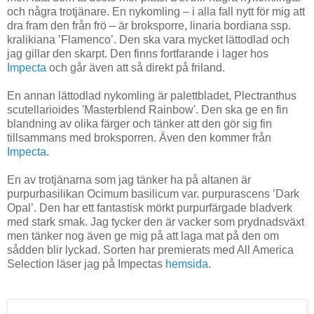
och några trotjänare. En nykomling – i alla fall nytt för mig att
dra fram den från frö – är broksporre, linaria bordiana ssp.
kralikiana ’Flamenco’. Den ska vara mycket lättodlad och
jag gillar den skarpt. Den finns fortfarande i lager hos
Impecta
och går även att så direkt på friland.
En annan lättodlad nykomling är palettbladet, Plectranthus
scutellarioides 'Masterblend Rainbow'. Den ska ge en fin
blandning av olika färger och tänker att den gör sig fin
tillsammans med broksporren. Även den kommer från
Impecta
.
En av trotjänarna som jag tänker ha på altanen är
purpurbasilikan Ocimum basilicum var. purpurascens ’Dark
Opal’. Den har ett fantastisk mörkt purpurfärgade bladverk
med stark smak. Jag tycker den är vacker som prydnadsväxt
men tänker nog även ge mig på att laga mat på den om
sådden blir lyckad. Sorten har premierats med All America
Selection läser jag på Impectas
hemsida
.