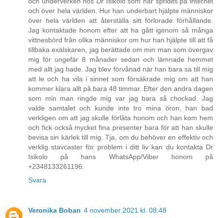
och underverken hos Dr Isikolo som har spridits på internet
och över hela världen. Hur han underbart hjälpte människor
över hela världen att återställa sitt förlorade förhållande.
Jag kontaktade honom efter att ha gått igenom så många
vittnesbörd från olika människor om hur han hjälpte till att få
tillbaka exälskaren, jag berättade om min man som övergav
mig för ungefär 8 månader sedan och lämnade hemmet
med allt jag hade. Jag blev förvånad när han bara sa till mig
att le och ha vila i sinnet som försäkrade mig om att han
kommer klara allt på bara 48 timmar. Efter den andra dagen
som min man ringde mig var jag bara så chockad. Jag
valde samtalet och kunde inte tro mina öron, han bad
verkligen om att jag skulle förlåta honom och han kom hem
och fick också mycket fina presenter bara för att han skulle
bevisa sin kärlek till mig. Tja, om du behöver en effektiv och
verklig stavcaster för problem i ditt liv kan du kontakta Dr
Isikolo på hans WhatsApp/Viber honom på
+2348133261196.
Svara
Veronika Boban
4 november 2021 kl. 08:48