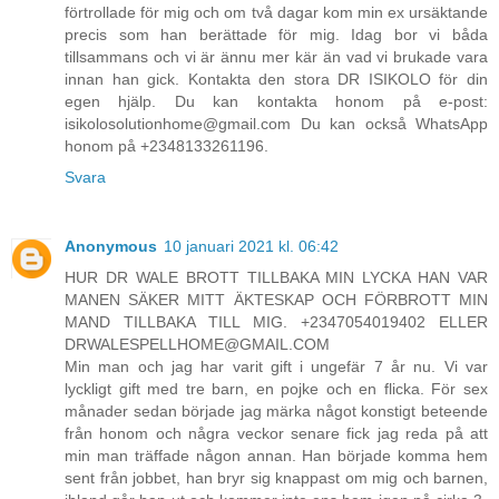
förtrollade för mig och om två dagar kom min ex ursäktande
precis som han berättade för mig. Idag bor vi båda
tillsammans och vi är ännu mer kär än vad vi brukade vara
innan han gick. Kontakta den stora DR ISIKOLO för din
egen hjälp. Du kan kontakta honom på e-post:
isikolosolutionhome@gmail.com Du kan också WhatsApp
honom på +2348133261196.
Svara
Anonymous
10 januari 2021 kl. 06:42
HUR DR WALE BROTT TILLBAKA MIN LYCKA HAN VAR
MANEN SÄKER MITT ÄKTESKAP OCH FÖRBROTT MIN
MAND TILLBAKA TILL MIG. +2347054019402 ELLER
DRWALESPELLHOME@GMAIL.COM
Min man och jag har varit gift i ungefär 7 år nu. Vi var
lyckligt gift med tre barn, en pojke och en flicka. För sex
månader sedan började jag märka något konstigt beteende
från honom och några veckor senare fick jag reda på att
min man träffade någon annan. Han började komma hem
sent från jobbet, han bryr sig knappast om mig och barnen,