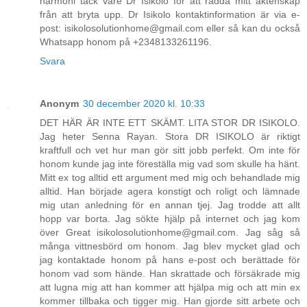
harmoni tack vare Dr Isikolo för att rädda mitt äktenskap
från att bryta upp. Dr Isikolo kontaktinformation är via e-
post: isikolosolutionhome@gmail.com eller så kan du också
Whatsapp honom på +2348133261196.
Svara
Anonym
30 december 2020 kl. 10:33
DET HÄR ÄR INTE ETT SKÄMT. LITA STOR DR ISIKOLO.
Jag heter Senna Rayan. Stora DR ISIKOLO är riktigt
kraftfull och vet hur man gör sitt jobb perfekt. Om inte för
honom kunde jag inte föreställa mig vad som skulle ha hänt.
Mitt ex tog alltid ett argument med mig och behandlade mig
alltid. Han började agera konstigt och roligt och lämnade
mig utan anledning för en annan tjej. Jag trodde att allt
hopp var borta. Jag sökte hjälp på internet och jag kom
över Great isikolosolutionhome@gmail.com. Jag såg så
många vittnesbörd om honom. Jag blev mycket glad och
jag kontaktade honom på hans e-post och berättade för
honom vad som hände. Han skrattade och försäkrade mig
att lugna mig att han kommer att hjälpa mig och att min ex
kommer tillbaka och tigger mig. Han gjorde sitt arbete och