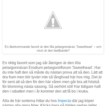
En återkommande favorit är den lilla pelargonnävan ’Sweetheart’ – och
visst är den bedårande?
En riktig favorit som jag sår återigen är den lilla
pelargonnävan Erodium pelargoniiflorum 'Sweetheart'. Har
du inte haft den så måste du nästan prova att så den. Lätt att
dra fram men blir tyvärr inte så långlivad här hos mig. Det är
för sent att så den för den här våren men går bra att höstså
för blomning nästa säsong. Så oerhört söt! Har tidigare haft
den i rabatten men i år kommer den att få bo i kruka.
Alla de här sorterna hittar du hos
Impecta
där jag köper
nästan alla mina fröer. Klicka bara på bilden nedan (eller