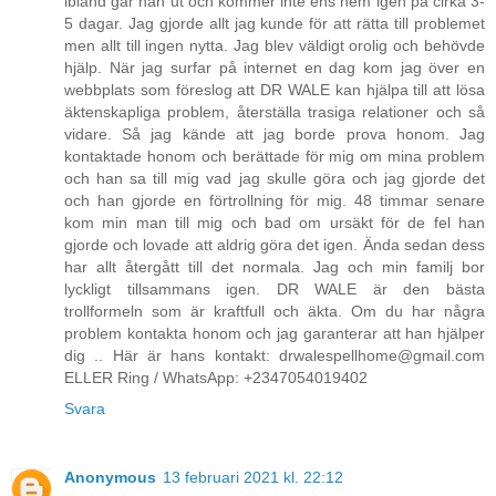
ibland går han ut och kommer inte ens hem igen på cirka 3-
5 dagar. Jag gjorde allt jag kunde för att rätta till problemet
men allt till ingen nytta. Jag blev väldigt orolig och behövde
hjälp. När jag surfar på internet en dag kom jag över en
webbplats som föreslog att DR WALE kan hjälpa till att lösa
äktenskapliga problem, återställa trasiga relationer och så
vidare. Så jag kände att jag borde prova honom. Jag
kontaktade honom och berättade för mig om mina problem
och han sa till mig vad jag skulle göra och jag gjorde det
och han gjorde en förtrollning för mig. 48 timmar senare
kom min man till mig och bad om ursäkt för de fel han
gjorde och lovade att aldrig göra det igen. Ända sedan dess
har allt återgått till det normala. Jag och min familj bor
lyckligt tillsammans igen. DR WALE är den bästa
trollformeln som är kraftfull och äkta. Om du har några
problem kontakta honom och jag garanterar att han hjälper
dig .. Här är hans kontakt: drwalespellhome@gmail.com
ELLER Ring / WhatsApp: +2347054019402
Svara
Anonymous
13 februari 2021 kl. 22:12