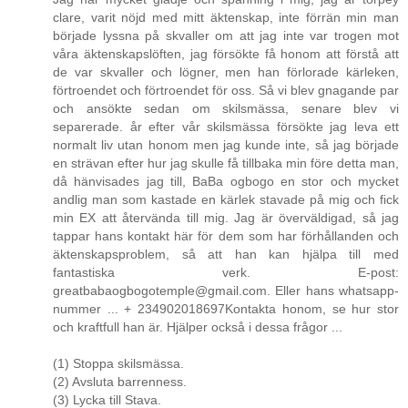
clare, varit nöjd med mitt äktenskap, inte förrän min man
började lyssna på skvaller om att jag inte var trogen mot
våra äktenskapslöften, jag försökte få honom att förstå att
de var skvaller och lögner, men han förlorade kärleken,
förtroendet och förtroendet för oss. Så vi blev gnagande par
och ansökte sedan om skilsmässa, senare blev vi
separerade. år efter vår skilsmässa försökte jag leva ett
normalt liv utan honom men jag kunde inte, så jag började
en strävan efter hur jag skulle få tillbaka min före detta man,
då hänvisades jag till, BaBa ogbogo en stor och mycket
andlig man som kastade en kärlek stavade på mig och fick
min EX att återvända till mig. Jag är överväldigad, så jag
tappar hans kontakt här för dem som har förhållanden och
äktenskapsproblem, så att han kan hjälpa till med
fantastiska verk. E-post:
greatbabaogbogotemple@gmail.com. Eller hans whatsapp-
nummer ... + 234902018697Kontakta honom, se hur stor
och kraftfull han är. Hjälper också i dessa frågor ...
(1) Stoppa skilsmässa.
(2) Avsluta barrenness.
(3) Lycka till Stava.