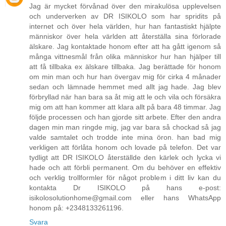
Jag är mycket förvånad över den mirakulösa upplevelsen
och underverken av DR ISIKOLO som har spridits på
internet och över hela världen, hur han fantastiskt hjälpte
människor över hela världen att återställa sina förlorade
älskare. Jag kontaktade honom efter att ha gått igenom så
många vittnesmål från olika människor hur han hjälper till
att få tillbaka ex älskare tillbaka. Jag berättade för honom
om min man och hur han övergav mig för cirka 4 månader
sedan och lämnade hemmet med allt jag hade. Jag blev
förbryllad när han bara sa åt mig att le och vila och försäkra
mig om att han kommer att klara allt på bara 48 timmar. Jag
följde processen och han gjorde sitt arbete. Efter den andra
dagen min man ringde mig, jag var bara så chockad så jag
valde samtalet och trodde inte mina öron. han bad mig
verkligen att förlåta honom och lovade på telefon. Det var
tydligt att DR ISIKOLO återställde den kärlek och lycka vi
hade och att förbli permanent. Om du behöver en effektiv
och verklig trollformler för något problem i ditt liv kan du
kontakta Dr ISIKOLO på hans e-post:
isikolosolutionhome@gmail.com eller hans WhatsApp
honom på: +2348133261196.
Svara