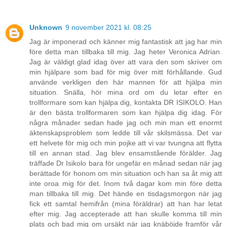
Unknown
9 november 2021 kl. 08:25
Jag är imponerad och känner mig fantastisk att jag har min
före detta man tillbaka till mig. Jag heter Veronica Adrian.
Jag är väldigt glad idag över att vara den som skriver om
min hjälpare som bad för mig över mitt förhållande. Gud
använde verkligen den här mannen för att hjälpa min
situation. Snälla, hör mina ord om du letar efter en
trollformare som kan hjälpa dig, kontakta DR ISIKOLO. Han
är den bästa trollformaren som kan hjälpa dig idag. För
några månader sedan hade jag och min man ett enormt
äktenskapsproblem som ledde till vår skilsmässa. Det var
ett helvete för mig och min pojke att vi var tvungna att flytta
till en annan stad. Jag blev ensamstående förälder. Jag
träffade Dr Isikolo bara för ungefär en månad sedan när jag
berättade för honom om min situation och han sa åt mig att
inte oroa mig för det. Inom två dagar kom min före detta
man tillbaka till mig. Det hände en tisdagsmorgon när jag
fick ett samtal hemifrån (mina föräldrar) att han har letat
efter mig. Jag accepterade att han skulle komma till min
plats och bad mig om ursäkt när jag knäböjde framför vår