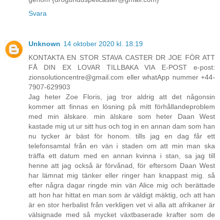
Svara
Unknown
14 oktober 2020 kl. 18:19
KONTAKTA EN STOR STAVA CASTER DR JOE FÖR ATT
FÅ DIN EX LOVAR TILLBAKA VIA E-POST e-post:
zionsolutioncentre@gmail.com eller whatApp nummer +44-
7907-629903
Jag heter Zoe Floris, jag tror aldrig att det någonsin
kommer att finnas en lösning på mitt förhållandeproblem
med min älskare. min älskare som heter Daan West
kastade mig ut ur sitt hus och tog in en annan dam som han
nu tycker är bäst för honom. tills jag en dag får ett
telefonsamtal från en vän i staden om att min man ska
träffa ett datum med en annan kvinna i stan, sa jag till
henne att jag också är förvånad, för eftersom Daan West
har lämnat mig tänker eller ringer han knappast mig. så
efter några dagar ringde min vän Alice mig och berättade
att hon har hittat en man som är väldigt mäktig, och att han
är en stor herbalist från verkligen vet vi alla att afrikaner är
välsignade med så mycket växtbaserade krafter som de