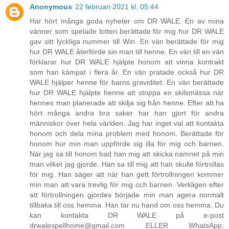
Anonymous
22 februari 2021 kl. 05:44
Har hört många goda nyheter om DR WALE. En av mina
vänner som spelade lotteri berättade för mig hur DR WALE
gav sitt lyckliga nummer till Win. En vän berättade för mig
hur DR WALE återförde sin man till henne. En vän till en vän
förklarar hur DR WALE hjälpte honom att vinna kontrakt
som han kämpat i flera år. En vän pratade också hur DR
WALE hjälper henne för barns graviditet. En vän berättade
hur DR WALE hjälpte henne att stoppa en skilsmässa när
hennes man planerade att skilja sig från henne. Efter att ha
hört många andra bra saker har han gjort för andra
människor över hela världen. Jag har inget val att kontakta
honom och dela mina problem med honom. Berättade för
honom hur min man uppförde sig illa för mig och barnen.
När jag sa till honom bad han mig att skicka namnet på min
man vilket jag gjorde. Han sa till mig att han skulle förtrollas
för mig. Han säger att när han gett förtrollningen kommer
min man att vara trevlig för mig och barnen. Verkligen efter
att förtrollningen gjordes började min man agera normalt
tillbaka till oss hemma. Han tar nu hand om oss hemma. Du
kan kontakta DR WALE på e-post
drwalespellhome@gmail.com ELLER WhatsApp: