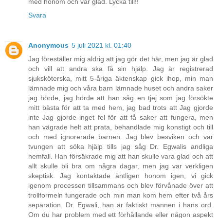
med honom och var glad. Lycka till!!
Svara
Anonymous
5 juli 2021 kl. 01:40
Jag föreställer mig aldrig att jag gör det här, men jag är glad
och vill att andra ska få sin hjälp. Jag är registrerad
sjuksköterska, mitt 5-åriga äktenskap gick ihop, min man
lämnade mig och våra barn lämnade huset och andra saker
jag hörde, jag hörde att han såg en tjej som jag försökte
mitt bästa för att ta med hem, jag bad trots att Jag gjorde
inte Jag gjorde inget fel för att få saker att fungera, men
han vägrade helt att prata, behandlade mig konstigt och till
och med ignorerade barnen. Jag blev besviken och var
tvungen att söka hjälp tills jag såg Dr. Egwalis andliga
hemfall. Han försäkrade mig att han skulle vara glad och att
allt skulle bli bra om några dagar, men jag var verkligen
skeptisk. Jag kontaktade äntligen honom igen, vi gick
igenom processen tillsammans och blev förvånade över att
trollformeln fungerade och min man kom hem efter två års
separation. Dr. Egwali, han är faktiskt mannen i hans ord.
Om du har problem med ett förhållande eller någon aspekt