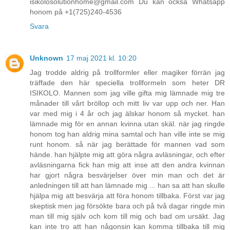
isikolosolutionhome@gmail.com Du kan också Whatsapp
honom på +1(725)240-4536
Svara
Unknown
17 maj 2021 kl. 10:20
Jag trodde aldrig på trollformler eller magiker förrän jag
träffade den här speciella trollformeln som heter DR
ISIKOLO. Mannen som jag ville gifta mig lämnade mig tre
månader till vårt bröllop och mitt liv var upp och ner. Han
var med mig i 4 år och jag älskar honom så mycket. han
lämnade mig för en annan kvinna utan skäl. när jag ringde
honom tog han aldrig mina samtal och han ville inte se mig
runt honom. så när jag berättade för mannen vad som
hände. han hjälpte mig att göra några avläsningar, och efter
avläsningarna fick han mig att inse att den andra kvinnan
har gjort några besvärjelser över min man och det är
anledningen till att han lämnade mig ... han sa att han skulle
hjälpa mig att besvärja att föra honom tillbaka. Först var jag
skeptisk men jag försökte bara och på två dagar ringde min
man till mig själv och kom till mig och bad om ursäkt. Jag
kan inte tro att han någonsin kan komma tillbaka till mig