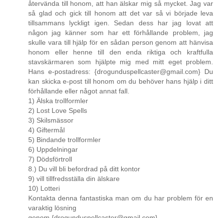
återvända till honom, att han älskar mig så mycket. Jag var
så glad och gick till honom att det var så vi började leva
tillsammans lyckligt igen. Sedan dess har jag lovat att
någon jag känner som har ett förhållande problem, jag
skulle vara till hjälp för en sådan person genom att hänvisa
honom eller henne till den enda riktiga och kraftfulla
stavskärmaren som hjälpte mig med mitt eget problem.
Hans e-postadress: {drogunduspellcaster@gmail.com} Du
kan skicka e-post till honom om du behöver hans hjälp i ditt
förhållande eller något annat fall.
1) Älska trollformler
2) Lost Love Spells
3) Skilsmässor
4) Giftermål
5) Bindande trollformler
6) Uppdelningar
7) Dödsförtroll
8.) Du vill bli befordrad på ditt kontor
9) vill tillfredsställa din älskare
10) Lotteri
Kontakta denna fantastiska man om du har problem för en
varaktig lösning
genom {drogunduspellcaster@gmail.com}