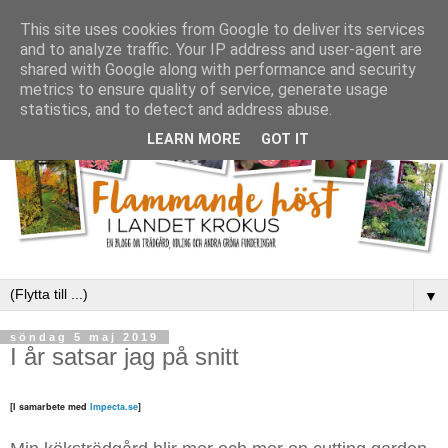
This site uses cookies from Google to deliver its services
and to analyze traffic. Your IP address and user-agent are
shared with Google along with performance and security
metrics to ensure quality of service, generate usage
statistics, and to detect and address abuse.
LEARN MORE
GOT IT
▼
söndag 5 maj 2019
I år satsar jag på snitt
[I samarbete med
Impecta.se
]