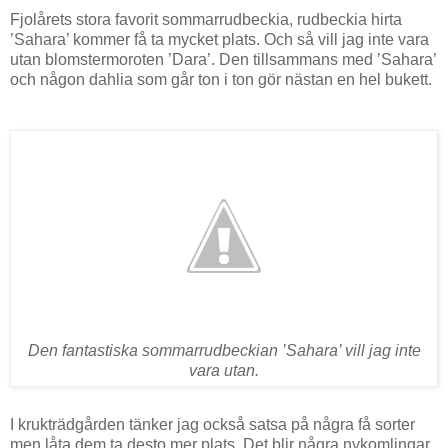
Fjolårets stora favorit sommarrudbeckia, rudbeckia hirta
’Sahara’ kommer få ta mycket plats. Och så vill jag inte vara
utan blomstermoroten ’Dara’. Den tillsammans med ’Sahara’
och någon dahlia som går ton i ton gör nästan en hel bukett.
Den fantastiska sommarrudbeckian ’Sahara’ vill jag inte
vara utan.
I krukträdgården tänker jag också satsa på några få sorter
men låta dem ta desto mer plats. Det blir några nykomlingar