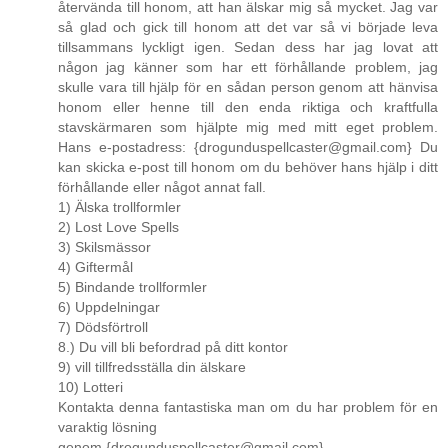
återvända till honom, att han älskar mig så mycket. Jag var
så glad och gick till honom att det var så vi började leva
tillsammans lyckligt igen. Sedan dess har jag lovat att
någon jag känner som har ett förhållande problem, jag
skulle vara till hjälp för en sådan person genom att hänvisa
honom eller henne till den enda riktiga och kraftfulla
stavskärmaren som hjälpte mig med mitt eget problem.
Hans e-postadress: {drogunduspellcaster@gmail.com} Du
kan skicka e-post till honom om du behöver hans hjälp i ditt
förhållande eller något annat fall.
1) Älska trollformler
2) Lost Love Spells
3) Skilsmässor
4) Giftermål
5) Bindande trollformler
6) Uppdelningar
7) Dödsförtroll
8.) Du vill bli befordrad på ditt kontor
9) vill tillfredsställa din älskare
10) Lotteri
Kontakta denna fantastiska man om du har problem för en
varaktig lösning
genom {drogunduspellcaster@gmail.com}