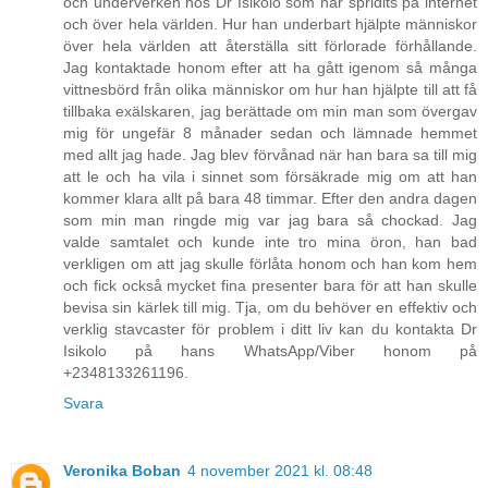
och underverken hos Dr Isikolo som har spridits på internet
och över hela världen. Hur han underbart hjälpte människor
över hela världen att återställa sitt förlorade förhållande.
Jag kontaktade honom efter att ha gått igenom så många
vittnesbörd från olika människor om hur han hjälpte till att få
tillbaka exälskaren, jag berättade om min man som övergav
mig för ungefär 8 månader sedan och lämnade hemmet
med allt jag hade. Jag blev förvånad när han bara sa till mig
att le och ha vila i sinnet som försäkrade mig om att han
kommer klara allt på bara 48 timmar. Efter den andra dagen
som min man ringde mig var jag bara så chockad. Jag
valde samtalet och kunde inte tro mina öron, han bad
verkligen om att jag skulle förlåta honom och han kom hem
och fick också mycket fina presenter bara för att han skulle
bevisa sin kärlek till mig. Tja, om du behöver en effektiv och
verklig stavcaster för problem i ditt liv kan du kontakta Dr
Isikolo på hans WhatsApp/Viber honom på
+2348133261196.
Svara
Veronika Boban
4 november 2021 kl. 08:48