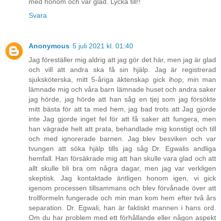
med honom och var glad. Lycka till!!
Svara
Anonymous
5 juli 2021 kl. 01:40
Jag föreställer mig aldrig att jag gör det här, men jag är glad
och vill att andra ska få sin hjälp. Jag är registrerad
sjuksköterska, mitt 5-åriga äktenskap gick ihop, min man
lämnade mig och våra barn lämnade huset och andra saker
jag hörde, jag hörde att han såg en tjej som jag försökte
mitt bästa för att ta med hem, jag bad trots att Jag gjorde
inte Jag gjorde inget fel för att få saker att fungera, men
han vägrade helt att prata, behandlade mig konstigt och till
och med ignorerade barnen. Jag blev besviken och var
tvungen att söka hjälp tills jag såg Dr. Egwalis andliga
hemfall. Han försäkrade mig att han skulle vara glad och att
allt skulle bli bra om några dagar, men jag var verkligen
skeptisk. Jag kontaktade äntligen honom igen, vi gick
igenom processen tillsammans och blev förvånade över att
trollformeln fungerade och min man kom hem efter två års
separation. Dr. Egwali, han är faktiskt mannen i hans ord.
Om du har problem med ett förhållande eller någon aspekt