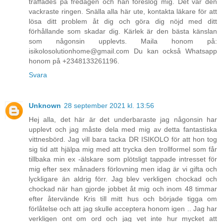
träffades på fredagen och han föreslog mig. Det var den
vackraste ringen. Snälla alla här ute, kontakta läkare för att
lösa ditt problem åt dig och göra dig nöjd med ditt
förhållande som skadar dig. Kärlek är den bästa känslan
som någonsin upplevts. Maila honom på:
isikolosolutionhome@gmail.com Du kan också Whatsapp
honom på +2348133261196.
Svara
Unknown
28 september 2021 kl. 13:56
Hej alla, det här är det underbaraste jag någonsin har
upplevt och jag måste dela med mig av detta fantastiska
vittnesbörd. Jag vill bara tacka DR ISIKOLO för att hon tog
sig tid att hjälpa mig med att trycka den trollformel som får
tillbaka min ex -älskare som plötsligt tappade intresset för
mig efter sex månaders förlovning men idag är vi gifta och
lyckligare än aldrig förr. Jag blev verkligen chockad och
chockad när han gjorde jobbet åt mig och inom 48 timmar
efter återvände Kris till mitt hus och började tigga om
förlåtelse och att jag skulle acceptera honom igen .. Jag har
verkligen ont om ord och jag vet inte hur mycket att