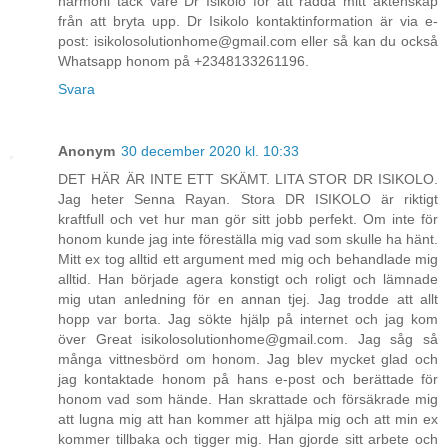
harmoni tack vare Dr Isikolo för att rädda mitt äktenskap
från att bryta upp. Dr Isikolo kontaktinformation är via e-
post: isikolosolutionhome@gmail.com eller så kan du också
Whatsapp honom på +2348133261196.
Svara
Anonym
30 december 2020 kl. 10:33
DET HÄR ÄR INTE ETT SKÄMT. LITA STOR DR ISIKOLO.
Jag heter Senna Rayan. Stora DR ISIKOLO är riktigt
kraftfull och vet hur man gör sitt jobb perfekt. Om inte för
honom kunde jag inte föreställa mig vad som skulle ha hänt.
Mitt ex tog alltid ett argument med mig och behandlade mig
alltid. Han började agera konstigt och roligt och lämnade
mig utan anledning för en annan tjej. Jag trodde att allt
hopp var borta. Jag sökte hjälp på internet och jag kom
över Great isikolosolutionhome@gmail.com. Jag såg så
många vittnesbörd om honom. Jag blev mycket glad och
jag kontaktade honom på hans e-post och berättade för
honom vad som hände. Han skrattade och försäkrade mig
att lugna mig att han kommer att hjälpa mig och att min ex
kommer tillbaka och tigger mig. Han gjorde sitt arbete och