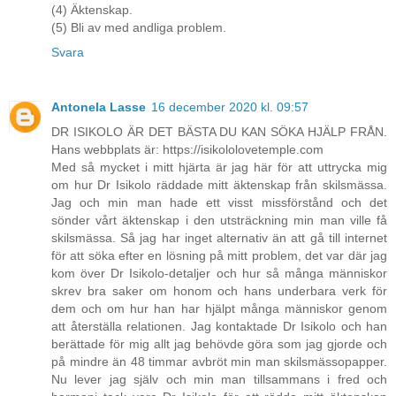
(4) Äktenskap.
(5) Bli av med andliga problem.
Svara
Antonela Lasse
16 december 2020 kl. 09:57
DR ISIKOLO ÄR DET BÄSTA DU KAN SÖKA HJÄLP FRÅN.
Hans webbplats är: https://isikololovetemple.com
Med så mycket i mitt hjärta är jag här för att uttrycka mig
om hur Dr Isikolo räddade mitt äktenskap från skilsmässa.
Jag och min man hade ett visst missförstånd och det
sönder vårt äktenskap i den utsträckning min man ville få
skilsmässa. Så jag har inget alternativ än att gå till internet
för att söka efter en lösning på mitt problem, det var där jag
kom över Dr Isikolo-detaljer och hur så många människor
skrev bra saker om honom och hans underbara verk för
dem och om hur han har hjälpt många människor genom
att återställa relationen. Jag kontaktade Dr Isikolo och han
berättade för mig allt jag behövde göra som jag gjorde och
på mindre än 48 timmar avbröt min man skilsmässopapper.
Nu lever jag själv och min man tillsammans i fred och