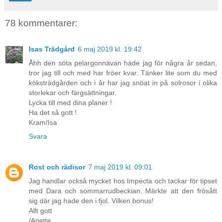
78 kommentarer:
Isas Trädgård
6 maj 2019 kl. 19:42
Åhh den söta pelargonnävan hade jag för några år sedan,
tror jag till och med har fröer kvar. Tänker lite som du med
köksträdgården och i år har jag snöat in på solrosor i olika
storlekar och färgsättningar.
Lycka till med dina planer !
Ha det så gott !
Kram/Isa
Svara
Rost och rädisor
7 maj 2019 kl. 09:01
Jag handlar också mycket hos Impecta och tackar för tipset
med Dara och sommarrudbeckian. Märkte att den frösått
sig där jag hade den i fjol. Vilken bonus!
Allt gott
/Anette