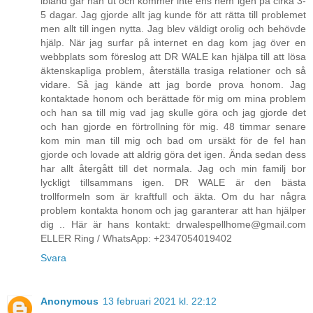
ibland går han ut och kommer inte ens hem igen på cirka 3-
5 dagar. Jag gjorde allt jag kunde för att rätta till problemet
men allt till ingen nytta. Jag blev väldigt orolig och behövde
hjälp. När jag surfar på internet en dag kom jag över en
webbplats som föreslog att DR WALE kan hjälpa till att lösa
äktenskapliga problem, återställa trasiga relationer och så
vidare. Så jag kände att jag borde prova honom. Jag
kontaktade honom och berättade för mig om mina problem
och han sa till mig vad jag skulle göra och jag gjorde det
och han gjorde en förtrollning för mig. 48 timmar senare
kom min man till mig och bad om ursäkt för de fel han
gjorde och lovade att aldrig göra det igen. Ända sedan dess
har allt återgått till det normala. Jag och min familj bor
lyckligt tillsammans igen. DR WALE är den bästa
trollformeln som är kraftfull och äkta. Om du har några
problem kontakta honom och jag garanterar att han hjälper
dig .. Här är hans kontakt: drwalespellhome@gmail.com
ELLER Ring / WhatsApp: +2347054019402
Svara
Anonymous
13 februari 2021 kl. 22:12