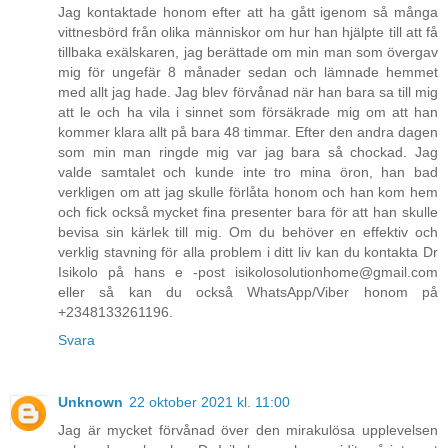
Jag kontaktade honom efter att ha gått igenom så många
vittnesbörd från olika människor om hur han hjälpte till att få
tillbaka exälskaren, jag berättade om min man som övergav
mig för ungefär 8 månader sedan och lämnade hemmet
med allt jag hade. Jag blev förvånad när han bara sa till mig
att le och ha vila i sinnet som försäkrade mig om att han
kommer klara allt på bara 48 timmar. Efter den andra dagen
som min man ringde mig var jag bara så chockad. Jag
valde samtalet och kunde inte tro mina öron, han bad
verkligen om att jag skulle förlåta honom och han kom hem
och fick också mycket fina presenter bara för att han skulle
bevisa sin kärlek till mig. Om du behöver en effektiv och
verklig stavning för alla problem i ditt liv kan du kontakta Dr
Isikolo på hans e -post isikolosolutionhome@gmail.com
eller så kan du också WhatsApp/Viber honom på
+2348133261196.
Svara
Unknown
22 oktober 2021 kl. 11:00
Jag är mycket förvånad över den mirakulösa upplevelsen