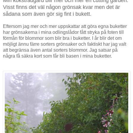
Min köksträdgård blir mer och mer en cutting garden.
Visst finns det väl någon grönsak kvar men det är
sådana som även gör sig fint i bukett.
Eftersom jag mer och mer uppskattar att göra egna buketter
har grönsakerna i mina odlingslådor fått stryka på foten till
förmån för blommor som blir bra i buketter.
I år blir det om
möjligt ännu färre sorters grönsaker och faktiskt har jag valt
att begränsa även antal sorters blommor. Jag satsar på
några få säkra kort som får bli basen i mina buketter.