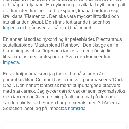
och några trotjänare. En nykomling – i alla fall nytt för mig att
dra fram den från frö – är broksporre, linaria bordiana ssp.
kralikiana ’Flamenco’. Den ska vara mycket lättodlad och
jag gillar den skarpt. Den finns fortfarande i lager hos
Impecta
och går även att så direkt på friland.
En annan lättodlad nykomling är palettbladet, Plectranthus
scutellarioides 'Masterblend Rainbow'. Den ska ge en fin
blandning av olika färger och tänker att den gör sig fin
tillsammans med broksporren. Även den kommer från
Impecta
.
En av trotjänarna som jag tänker ha på altanen är
purpurbasilikan Ocimum basilicum var. purpurascens ’Dark
Opal’. Den har ett fantastisk mörkt purpurfärgade bladverk
med stark smak. Jag tycker den är vacker som prydnadsväxt
men tänker nog även ge mig på att laga mat på den om
sådden blir lyckad. Sorten har premierats med All America
Selection läser jag på Impectas
hemsida
.