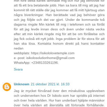
min före detta kärlek lämnade mig och hur jag behövde för
att få ett bra betalande jobb. Han sa bara till mig att jag har
kommit till rätt ställe där jag kommer att få mitt hjärtsug utan
några biverkningar. Han berättade vad jag behöver göra
och jag följde och det var gjort. Under de kommande två
dagarna ringde Min kärlek till mig i telefonen och sa förlåt
för att jag levde innan dess och även under nästa vecka
efter att min kärlek ringde mig för att be om förlåtelse och
jag fick också ett nytt jobb. Inga problem är för stora för att
han ska lösa. Kontakta honom direkt på hans kontakter
nedan
webbplats: https://isikololovetemple.com
e -post: isikolosolutionhome@gmail.com
WhatsApp: +2348133261196.
Svara
Unknown
21 oktober 2021 kl. 16:33
Jag är mycket förvånad över den mirakulösa upplevelsen
och underverken hos Dr Isikolo som har spridits på internet
och över hela världen. Hur han underbart hjälpte människor
över hela världen att återställa sitt förlorade förhållande.