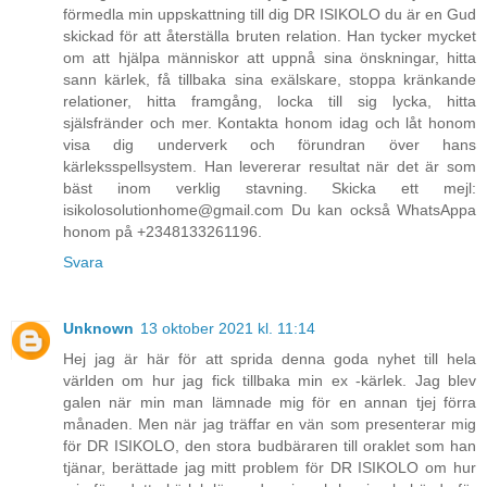
förmedla min uppskattning till dig DR ISIKOLO du är en Gud
skickad för att återställa bruten relation. Han tycker mycket
om att hjälpa människor att uppnå sina önskningar, hitta
sann kärlek, få tillbaka sina exälskare, stoppa kränkande
relationer, hitta framgång, locka till sig lycka, hitta
själsfränder och mer. Kontakta honom idag och låt honom
visa dig underverk och förundran över hans
kärleksspellsystem. Han levererar resultat när det är som
bäst inom verklig stavning. Skicka ett mejl:
isikolosolutionhome@gmail.com Du kan också WhatsAppa
honom på +2348133261196.
Svara
Unknown
13 oktober 2021 kl. 11:14
Hej jag är här för att sprida denna goda nyhet till hela
världen om hur jag fick tillbaka min ex -kärlek. Jag blev
galen när min man lämnade mig för en annan tjej förra
månaden. Men när jag träffar en vän som presenterar mig
för DR ISIKOLO, den stora budbäraren till oraklet som han
tjänar, berättade jag mitt problem för DR ISIKOLO om hur