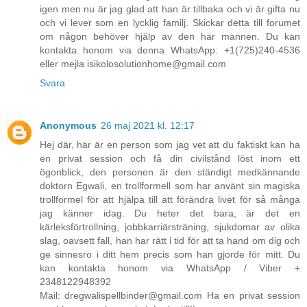
igen men nu är jag glad att han är tillbaka och vi är gifta nu
och vi lever som en lycklig familj. Skickar detta till forumet
om någon behöver hjälp av den här mannen. Du kan
kontakta honom via denna WhatsApp: +1(725)240-4536
eller mejla isikolosolutionhome@gmail.com
Svara
Anonymous
26 maj 2021 kl. 12:17
Hej där, här är en person som jag vet att du faktiskt kan ha
en privat session och få din civilstånd löst inom ett
ögonblick, den personen är den ständigt medkännande
doktorn Egwali, en trollformell som har använt sin magiska
trollformel för att hjälpa till att förändra livet för så många
jag känner idag. Du heter det bara, är det en
kärleksförtrollning, jobbkarriärsträning, sjukdomar av olika
slag, oavsett fall, han har rätt i tid för att ta hand om dig och
ge sinnesro i ditt hem precis som han gjorde för mitt. Du
kan kontakta honom via WhatsApp / Viber +
2348122948392
Mail: dregwalispellbinder@gmail.com Ha en privat session