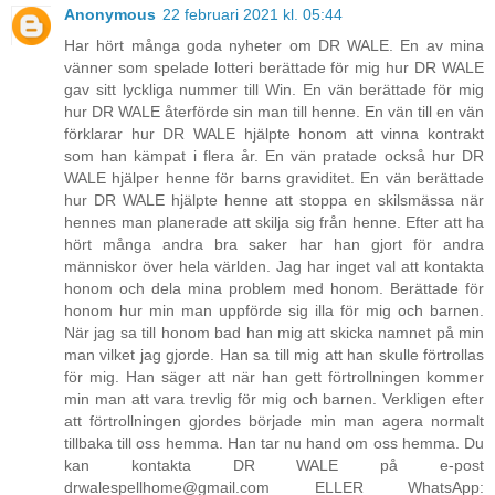
Anonymous
22 februari 2021 kl. 05:44
Har hört många goda nyheter om DR WALE. En av mina
vänner som spelade lotteri berättade för mig hur DR WALE
gav sitt lyckliga nummer till Win. En vän berättade för mig
hur DR WALE återförde sin man till henne. En vän till en vän
förklarar hur DR WALE hjälpte honom att vinna kontrakt
som han kämpat i flera år. En vän pratade också hur DR
WALE hjälper henne för barns graviditet. En vän berättade
hur DR WALE hjälpte henne att stoppa en skilsmässa när
hennes man planerade att skilja sig från henne. Efter att ha
hört många andra bra saker har han gjort för andra
människor över hela världen. Jag har inget val att kontakta
honom och dela mina problem med honom. Berättade för
honom hur min man uppförde sig illa för mig och barnen.
När jag sa till honom bad han mig att skicka namnet på min
man vilket jag gjorde. Han sa till mig att han skulle förtrollas
för mig. Han säger att när han gett förtrollningen kommer
min man att vara trevlig för mig och barnen. Verkligen efter
att förtrollningen gjordes började min man agera normalt
tillbaka till oss hemma. Han tar nu hand om oss hemma. Du
kan kontakta DR WALE på e-post
drwalespellhome@gmail.com ELLER WhatsApp: