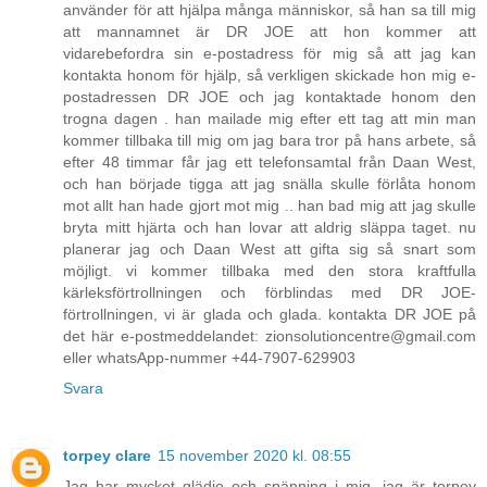
använder för att hjälpa många människor, så han sa till mig
att mannamnet är DR JOE att hon kommer att
vidarebefordra sin e-postadress för mig så att jag kan
kontakta honom för hjälp, så verkligen skickade hon mig e-
postadressen DR JOE och jag kontaktade honom den
trogna dagen . han mailade mig efter ett tag att min man
kommer tillbaka till mig om jag bara tror på hans arbete, så
efter 48 timmar får jag ett telefonsamtal från Daan West,
och han började tigga att jag snälla skulle förlåta honom
mot allt han hade gjort mot mig .. han bad mig att jag skulle
bryta mitt hjärta och han lovar att aldrig släppa taget. nu
planerar jag och Daan West att gifta sig så snart som
möjligt. vi kommer tillbaka med den stora kraftfulla
kärleksförtrollningen och förblindas med DR JOE-
förtrollningen, vi är glada och glada. kontakta DR JOE på
det här e-postmeddelandet: zionsolutioncentre@gmail.com
eller whatsApp-nummer +44-7907-629903
Svara
torpey clare
15 november 2020 kl. 08:55
Jag har mycket glädje och spänning i mig, jag är torpey