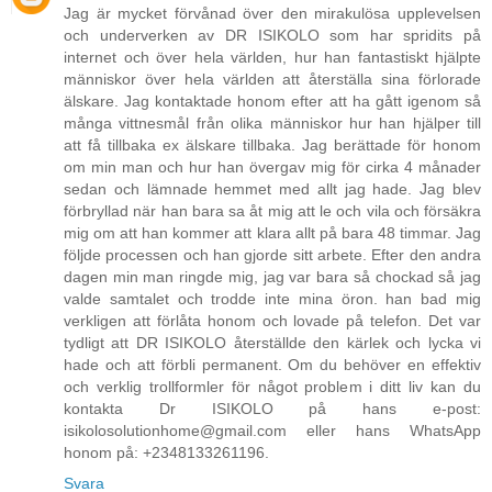
Jag är mycket förvånad över den mirakulösa upplevelsen
och underverken av DR ISIKOLO som har spridits på
internet och över hela världen, hur han fantastiskt hjälpte
människor över hela världen att återställa sina förlorade
älskare. Jag kontaktade honom efter att ha gått igenom så
många vittnesmål från olika människor hur han hjälper till
att få tillbaka ex älskare tillbaka. Jag berättade för honom
om min man och hur han övergav mig för cirka 4 månader
sedan och lämnade hemmet med allt jag hade. Jag blev
förbryllad när han bara sa åt mig att le och vila och försäkra
mig om att han kommer att klara allt på bara 48 timmar. Jag
följde processen och han gjorde sitt arbete. Efter den andra
dagen min man ringde mig, jag var bara så chockad så jag
valde samtalet och trodde inte mina öron. han bad mig
verkligen att förlåta honom och lovade på telefon. Det var
tydligt att DR ISIKOLO återställde den kärlek och lycka vi
hade och att förbli permanent. Om du behöver en effektiv
och verklig trollformler för något problem i ditt liv kan du
kontakta Dr ISIKOLO på hans e-post:
isikolosolutionhome@gmail.com eller hans WhatsApp
honom på: +2348133261196.
Svara