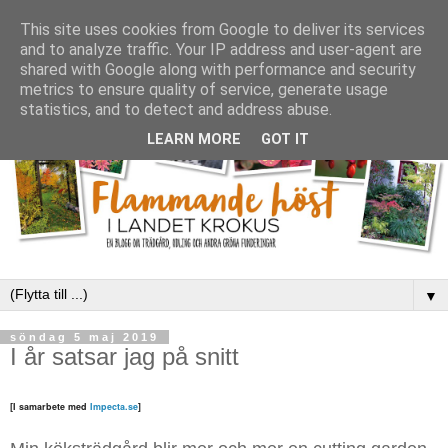
This site uses cookies from Google to deliver its services
and to analyze traffic. Your IP address and user-agent are
shared with Google along with performance and security
metrics to ensure quality of service, generate usage
statistics, and to detect and address abuse.
LEARN MORE
GOT IT
▼
söndag 5 maj 2019
I år satsar jag på snitt
[I samarbete med
Impecta.se
]