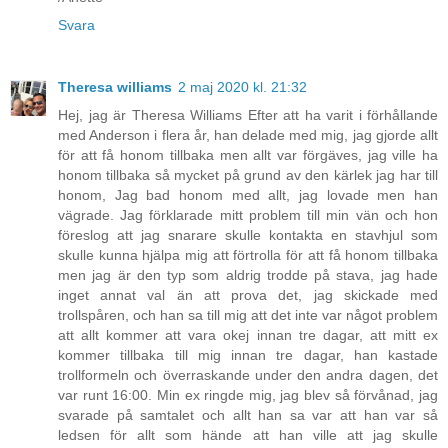
Svara
Theresa williams
2 maj 2020 kl. 21:32
Hej, jag är Theresa Williams Efter att ha varit i förhållande
med Anderson i flera år, han delade med mig, jag gjorde allt
för att få honom tillbaka men allt var förgäves, jag ville ha
honom tillbaka så mycket på grund av den kärlek jag har till
honom, Jag bad honom med allt, jag lovade men han
vägrade. Jag förklarade mitt problem till min vän och hon
föreslog att jag snarare skulle kontakta en stavhjul som
skulle kunna hjälpa mig att förtrolla för att få honom tillbaka
men jag är den typ som aldrig trodde på stava, jag hade
inget annat val än att prova det, jag skickade med
trollspåren, och han sa till mig att det inte var något problem
att allt kommer att vara okej innan tre dagar, att mitt ex
kommer tillbaka till mig innan tre dagar, han kastade
trollformeln och överraskande under den andra dagen, det
var runt 16:00. Min ex ringde mig, jag blev så förvånad, jag
svarade på samtalet och allt han sa var att han var så
ledsen för allt som hände att han ville att jag skulle