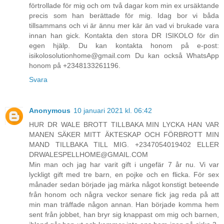
förtrollade för mig och om två dagar kom min ex ursäktande
precis som han berättade för mig. Idag bor vi båda
tillsammans och vi är ännu mer kär än vad vi brukade vara
innan han gick. Kontakta den stora DR ISIKOLO för din
egen hjälp. Du kan kontakta honom på e-post:
isikolosolutionhome@gmail.com Du kan också WhatsApp
honom på +2348133261196.
Svara
Anonymous
10 januari 2021 kl. 06:42
HUR DR WALE BROTT TILLBAKA MIN LYCKA HAN VAR
MANEN SÄKER MITT ÄKTESKAP OCH FÖRBROTT MIN
MAND TILLBAKA TILL MIG. +2347054019402 ELLER
DRWALESPELLHOME@GMAIL.COM
Min man och jag har varit gift i ungefär 7 år nu. Vi var
lyckligt gift med tre barn, en pojke och en flicka. För sex
månader sedan började jag märka något konstigt beteende
från honom och några veckor senare fick jag reda på att
min man träffade någon annan. Han började komma hem
sent från jobbet, han bryr sig knappast om mig och barnen,