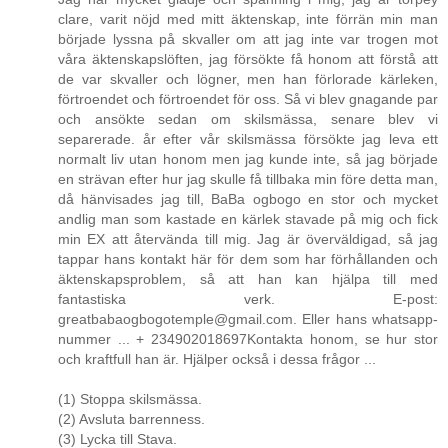
clare, varit nöjd med mitt äktenskap, inte förrän min man
började lyssna på skvaller om att jag inte var trogen mot
våra äktenskapslöften, jag försökte få honom att förstå att
de var skvaller och lögner, men han förlorade kärleken,
förtroendet och förtroendet för oss. Så vi blev gnagande par
och ansökte sedan om skilsmässa, senare blev vi
separerade. år efter vår skilsmässa försökte jag leva ett
normalt liv utan honom men jag kunde inte, så jag började
en strävan efter hur jag skulle få tillbaka min före detta man,
då hänvisades jag till, BaBa ogbogo en stor och mycket
andlig man som kastade en kärlek stavade på mig och fick
min EX att återvända till mig. Jag är överväldigad, så jag
tappar hans kontakt här för dem som har förhållanden och
äktenskapsproblem, så att han kan hjälpa till med
fantastiska verk. E-post:
greatbabaogbogotemple@gmail.com. Eller hans whatsapp-
nummer ... + 234902018697Kontakta honom, se hur stor
och kraftfull han är. Hjälper också i dessa frågor ...
(1) Stoppa skilsmässa.
(2) Avsluta barrenness.
(3) Lycka till Stava.