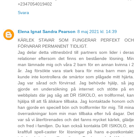
+2347054019402
Svara
Elena Ignat Sandra Pearson
8 maj 2021 kl. 14:39
KÄRLEK STAVAR SOM FUNGERAR PERFEKT OCH
FÖRVARAR PERMANENT TIDLIGT.
Jag delar detta vittnesbörd till partners som lider i deras
relationer eftersom det finns en bestående lösning. Min
man lämnade mig och våra 2 barn för en annan kvinna i 2
år. Jag försökte vara stark bara för mina barn men jag
kunde inte kontrollera de smärtor som plågade mitt hjärta.
Jag var sårad och förvirrad. Jag behövde hjälp, så jag
gjorde en undersökning på internet och stötte på en
webbplats där jag såg att DR ISIKOLO, en trollformel, kan
hjälpa till att få älskare tillbaka. Jag kontaktade honom och
han gjorde en speciell bön och trollformler för mig. Till mina
överraskningar kom min man tillbaka efter två dagar. Det
var så vi återförenades och det fanns mycket kärlek, glädje
och fred i familjen. Du kan också kontakta DR ISIKOLO, en
kraftfull spell-caster för lösningar på hans e-postkontakt: