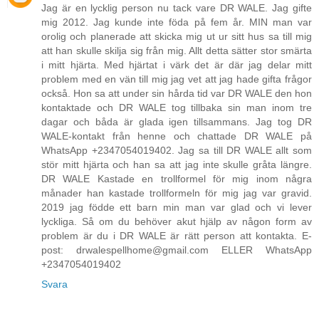
Jag är en lycklig person nu tack vare DR WALE. Jag gifte
mig 2012. Jag kunde inte föda på fem år. MIN man var
orolig och planerade att skicka mig ut ur sitt hus sa till mig
att han skulle skilja sig från mig. Allt detta sätter stor smärta
i mitt hjärta. Med hjärtat i värk det är där jag delar mitt
problem med en vän till mig jag vet att jag hade gifta frågor
också. Hon sa att under sin hårda tid var DR WALE den hon
kontaktade och DR WALE tog tillbaka sin man inom tre
dagar och båda är glada igen tillsammans. Jag tog DR
WALE-kontakt från henne och chattade DR WALE på
WhatsApp +2347054019402. Jag sa till DR WALE allt som
stör mitt hjärta och han sa att jag inte skulle gråta längre.
DR WALE Kastade en trollformel för mig inom några
månader han kastade trollformeln för mig jag var gravid.
2019 jag födde ett barn min man var glad och vi lever
lyckliga. Så om du behöver akut hjälp av någon form av
problem är du i DR WALE är rätt person att kontakta. E-
post: drwalespellhome@gmail.com ELLER WhatsApp
+2347054019402
Svara