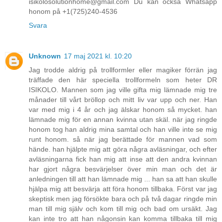
isikolosolutionhome@gmail.com Du kan också Whatsapp
honom på +1(725)240-4536
Svara
Unknown
17 maj 2021 kl. 10:20
Jag trodde aldrig på trollformler eller magiker förrän jag
träffade den här speciella trollformeln som heter DR
ISIKOLO. Mannen som jag ville gifta mig lämnade mig tre
månader till vårt bröllop och mitt liv var upp och ner. Han
var med mig i 4 år och jag älskar honom så mycket. han
lämnade mig för en annan kvinna utan skäl. när jag ringde
honom tog han aldrig mina samtal och han ville inte se mig
runt honom. så när jag berättade för mannen vad som
hände. han hjälpte mig att göra några avläsningar, och efter
avläsningarna fick han mig att inse att den andra kvinnan
har gjort några besvärjelser över min man och det är
anledningen till att han lämnade mig ... han sa att han skulle
hjälpa mig att besvärja att föra honom tillbaka. Först var jag
skeptisk men jag försökte bara och på två dagar ringde min
man till mig själv och kom till mig och bad om ursäkt. Jag
kan inte tro att han någonsin kan komma tillbaka till mig