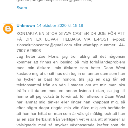
Svara
Unknown
14 oktober 2020 kl. 18:19
KONTAKTA EN STOR STAVA CASTER DR JOE FÖR ATT
FÅ DIN EX LOVAR TILLBAKA VIA E-POST e-post:
zionsolutioncentre@gmail.com eller whatApp nummer +44-
7907-629903
Jag heter Zoe Floris, jag tror aldrig att det någonsin
kommer att finnas en lösning på mitt förhållandeproblem
med min älskare. min älskare som heter Daan West
kastade mig ut ur sitt hus och tog in en annan dam som han
nu tycker är bäst för honom. tills jag en dag får ett
telefonsamtal från en vän i staden om att min man ska
träffa ett datum med en annan kvinna i stan, sa jag till
henne att jag också är förvånad, för eftersom Daan West
har lämnat mig tänker eller ringer han knappast mig. så
efter några dagar ringde min vän Alice mig och berättade
att hon har hittat en man som är väldigt mäktig, och att han
är en stor herbalist från verkligen vet vi alla att afrikaner är
välsignade med så mycket växtbaserade krafter som de