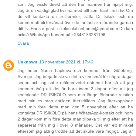
son. Jag visste direkt att den här mannen har hjälpt mig.
Jag är en väldigt glad kvinna med allt som hänt i mitt liv. Om
du vill kontakta en trollformler, träffa Dr Isikolo och du
kommer att bli förvånad över de fantastiska förändringarna i
ditt liv. Hans e-post: isikolosolutionhome@gmail.com Du kan
också WhatsApp honom på +2348133261196.
Svara
Unknown
13 november 2021 kl. 17:46
Jag heter Nadia Lapkova och kommer från Göteborg,
Sverige. Jag började skriva detta vittnesmål för några dagar
sedan och jag satte målmedvetet datumet här så att jag
kommer ihåg att det är bara inom 2 dagar efter att jag
kontaktade DR ISIKOLO som min länge förlorade relation
med min ex man äntligen återställdes. Jag återkopplade
med min före detta man den 5 november efter att ha
kontaktat DR ISIKOLO på hans WhatsApp-kontakt och inom
2 dagar kom min före detta man tillbaka till mig efter att ha
separerat från mig i över 8 månader. Det var ett mirakel
eftersom jag aldrig trodde att det skulle vara möjligt. Jag är