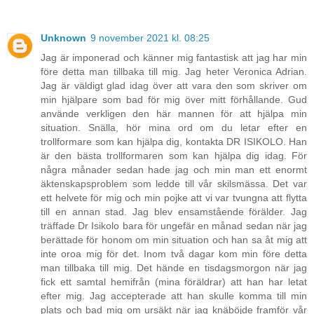
Unknown
9 november 2021 kl. 08:25
Jag är imponerad och känner mig fantastisk att jag har min
före detta man tillbaka till mig. Jag heter Veronica Adrian.
Jag är väldigt glad idag över att vara den som skriver om
min hjälpare som bad för mig över mitt förhållande. Gud
använde verkligen den här mannen för att hjälpa min
situation. Snälla, hör mina ord om du letar efter en
trollformare som kan hjälpa dig, kontakta DR ISIKOLO. Han
är den bästa trollformaren som kan hjälpa dig idag. För
några månader sedan hade jag och min man ett enormt
äktenskapsproblem som ledde till vår skilsmässa. Det var
ett helvete för mig och min pojke att vi var tvungna att flytta
till en annan stad. Jag blev ensamstående förälder. Jag
träffade Dr Isikolo bara för ungefär en månad sedan när jag
berättade för honom om min situation och han sa åt mig att
inte oroa mig för det. Inom två dagar kom min före detta
man tillbaka till mig. Det hände en tisdagsmorgon när jag
fick ett samtal hemifrån (mina föräldrar) att han har letat
efter mig. Jag accepterade att han skulle komma till min
plats och bad mig om ursäkt när jag knäböjde framför vår