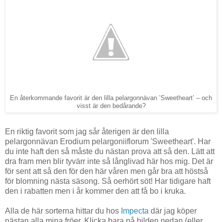
En återkommande favorit är den lilla pelargonnävan ’Sweetheart’ – och
visst är den bedårande?
En riktig favorit som jag sår återigen är den lilla
pelargonnävan Erodium pelargoniiflorum 'Sweetheart'. Har
du inte haft den så måste du nästan prova att så den. Lätt att
dra fram men blir tyvärr inte så långlivad här hos mig. Det är
för sent att så den för den här våren men går bra att höstså
för blomning nästa säsong. Så oerhört söt! Har tidigare haft
den i rabatten men i år kommer den att få bo i kruka.
Alla de här sorterna hittar du hos
Impecta
där jag köper
nästan alla mina fröer. Klicka bara på bilden nedan (eller