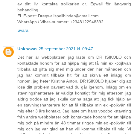
av ditt liv, kontakta trollkarlen dr. Egwali för långvarig
behandling.
El. E-post: Dregwalispellbinder@gmail.com
WhatsApp / Viber-nummer: +2348122948392
Svara
Unknown
25 september 2021 kl. 09:47
Det här är webbplatsen jag läste om DR ISIKOLO och
kontaktade honom för att hjälpa mig att få min ex -pojkvän
tillbaka att gifta sig med mig under den här månaden och
jag har kommit tillbaka hit för att skriva ett inlägg om
honom. jag heter Kristina Anton. DR ISIKOLO hjälper dig att
lösa ditt problem oavsett vad du går igenom. Inlägg om en
stavningshanterare är väldigt konstigt för mig eftersom jag
aldrig trodde att jag skulle kunna säga att jag fick hjälp av
en stavningshanterare för att få tillbaka min ex -pojkvän till
mig efter 3 års kontakt. Jag läste om hans voodoo -stavning
från andra webbplatser och kontaktade honom för att hjälpa
mig och på mindre än 48 timmar ringde min ex -pojkvän till
mig och jag var glad att han vill komma tillbaka till mig. Vi