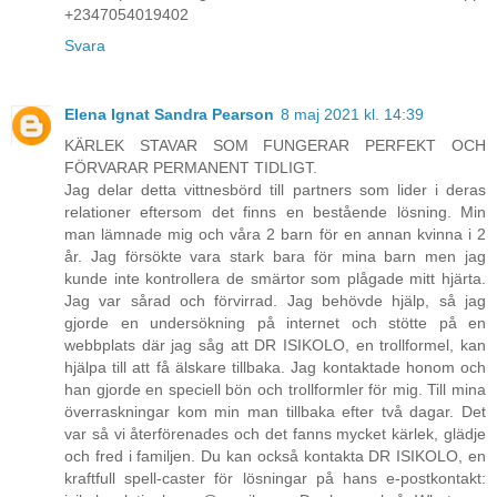
+2347054019402
Svara
Elena Ignat Sandra Pearson
8 maj 2021 kl. 14:39
KÄRLEK STAVAR SOM FUNGERAR PERFEKT OCH
FÖRVARAR PERMANENT TIDLIGT.
Jag delar detta vittnesbörd till partners som lider i deras
relationer eftersom det finns en bestående lösning. Min
man lämnade mig och våra 2 barn för en annan kvinna i 2
år. Jag försökte vara stark bara för mina barn men jag
kunde inte kontrollera de smärtor som plågade mitt hjärta.
Jag var sårad och förvirrad. Jag behövde hjälp, så jag
gjorde en undersökning på internet och stötte på en
webbplats där jag såg att DR ISIKOLO, en trollformel, kan
hjälpa till att få älskare tillbaka. Jag kontaktade honom och
han gjorde en speciell bön och trollformler för mig. Till mina
överraskningar kom min man tillbaka efter två dagar. Det
var så vi återförenades och det fanns mycket kärlek, glädje
och fred i familjen. Du kan också kontakta DR ISIKOLO, en
kraftfull spell-caster för lösningar på hans e-postkontakt: