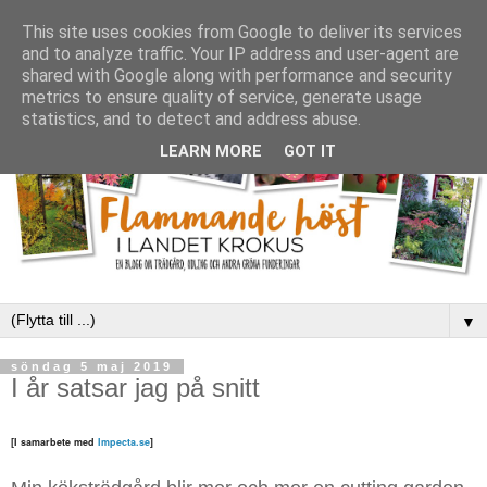
This site uses cookies from Google to deliver its services
and to analyze traffic. Your IP address and user-agent are
shared with Google along with performance and security
metrics to ensure quality of service, generate usage
statistics, and to detect and address abuse.
LEARN MORE
GOT IT
▼
söndag 5 maj 2019
I år satsar jag på snitt
[I samarbete med
Impecta.se
]