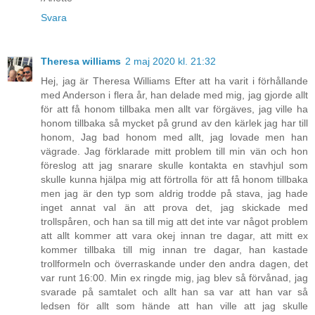
Svara
Theresa williams
2 maj 2020 kl. 21:32
Hej, jag är Theresa Williams Efter att ha varit i förhållande
med Anderson i flera år, han delade med mig, jag gjorde allt
för att få honom tillbaka men allt var förgäves, jag ville ha
honom tillbaka så mycket på grund av den kärlek jag har till
honom, Jag bad honom med allt, jag lovade men han
vägrade. Jag förklarade mitt problem till min vän och hon
föreslog att jag snarare skulle kontakta en stavhjul som
skulle kunna hjälpa mig att förtrolla för att få honom tillbaka
men jag är den typ som aldrig trodde på stava, jag hade
inget annat val än att prova det, jag skickade med
trollspåren, och han sa till mig att det inte var något problem
att allt kommer att vara okej innan tre dagar, att mitt ex
kommer tillbaka till mig innan tre dagar, han kastade
trollformeln och överraskande under den andra dagen, det
var runt 16:00. Min ex ringde mig, jag blev så förvånad, jag
svarade på samtalet och allt han sa var att han var så
ledsen för allt som hände att han ville att jag skulle