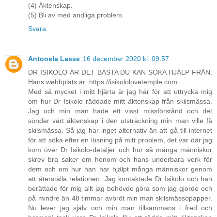
(4) Äktenskap.
(5) Bli av med andliga problem.
Svara
Antonela Lasse
16 december 2020 kl. 09:57
DR ISIKOLO ÄR DET BÄSTA DU KAN SÖKA HJÄLP FRÅN.
Hans webbplats är: https://isikololovetemple.com
Med så mycket i mitt hjärta är jag här för att uttrycka mig
om hur Dr Isikolo räddade mitt äktenskap från skilsmässa.
Jag och min man hade ett visst missförstånd och det
sönder vårt äktenskap i den utsträckning min man ville få
skilsmässa. Så jag har inget alternativ än att gå till internet
för att söka efter en lösning på mitt problem, det var där jag
kom över Dr Isikolo-detaljer och hur så många människor
skrev bra saker om honom och hans underbara verk för
dem och om hur han har hjälpt många människor genom
att återställa relationen. Jag kontaktade Dr Isikolo och han
berättade för mig allt jag behövde göra som jag gjorde och
på mindre än 48 timmar avbröt min man skilsmässopapper.
Nu lever jag själv och min man tillsammans i fred och