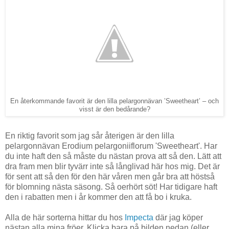
En återkommande favorit är den lilla pelargonnävan ’Sweetheart’ – och
visst är den bedårande?
En riktig favorit som jag sår återigen är den lilla
pelargonnävan Erodium pelargoniiflorum 'Sweetheart'. Har
du inte haft den så måste du nästan prova att så den. Lätt att
dra fram men blir tyvärr inte så långlivad här hos mig. Det är
för sent att så den för den här våren men går bra att höstså
för blomning nästa säsong. Så oerhört söt! Har tidigare haft
den i rabatten men i år kommer den att få bo i kruka.
Alla de här sorterna hittar du hos
Impecta
där jag köper
nästan alla mina fröer. Klicka bara på bilden nedan (eller