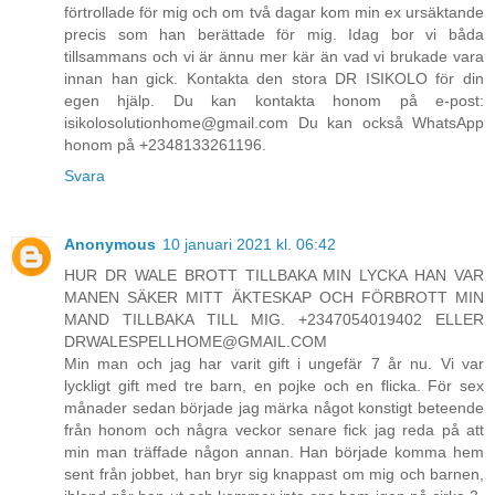
förtrollade för mig och om två dagar kom min ex ursäktande
precis som han berättade för mig. Idag bor vi båda
tillsammans och vi är ännu mer kär än vad vi brukade vara
innan han gick. Kontakta den stora DR ISIKOLO för din
egen hjälp. Du kan kontakta honom på e-post:
isikolosolutionhome@gmail.com Du kan också WhatsApp
honom på +2348133261196.
Svara
Anonymous
10 januari 2021 kl. 06:42
HUR DR WALE BROTT TILLBAKA MIN LYCKA HAN VAR
MANEN SÄKER MITT ÄKTESKAP OCH FÖRBROTT MIN
MAND TILLBAKA TILL MIG. +2347054019402 ELLER
DRWALESPELLHOME@GMAIL.COM
Min man och jag har varit gift i ungefär 7 år nu. Vi var
lyckligt gift med tre barn, en pojke och en flicka. För sex
månader sedan började jag märka något konstigt beteende
från honom och några veckor senare fick jag reda på att
min man träffade någon annan. Han började komma hem
sent från jobbet, han bryr sig knappast om mig och barnen,