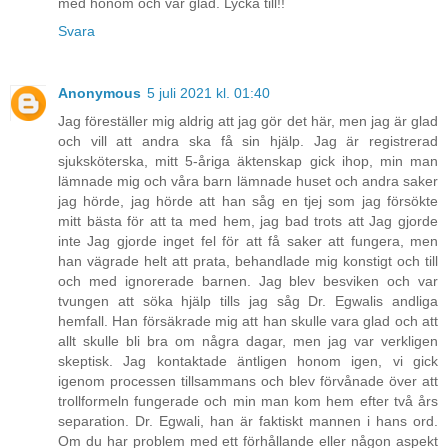
med honom och var glad. Lycka till!!
Svara
Anonymous
5 juli 2021 kl. 01:40
Jag föreställer mig aldrig att jag gör det här, men jag är glad
och vill att andra ska få sin hjälp. Jag är registrerad
sjuksköterska, mitt 5-åriga äktenskap gick ihop, min man
lämnade mig och våra barn lämnade huset och andra saker
jag hörde, jag hörde att han såg en tjej som jag försökte
mitt bästa för att ta med hem, jag bad trots att Jag gjorde
inte Jag gjorde inget fel för att få saker att fungera, men
han vägrade helt att prata, behandlade mig konstigt och till
och med ignorerade barnen. Jag blev besviken och var
tvungen att söka hjälp tills jag såg Dr. Egwalis andliga
hemfall. Han försäkrade mig att han skulle vara glad och att
allt skulle bli bra om några dagar, men jag var verkligen
skeptisk. Jag kontaktade äntligen honom igen, vi gick
igenom processen tillsammans och blev förvånade över att
trollformeln fungerade och min man kom hem efter två års
separation. Dr. Egwali, han är faktiskt mannen i hans ord.
Om du har problem med ett förhållande eller någon aspekt