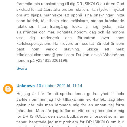
förmedla min uppskattning till dig DR ISIKOLO du är en Gud
skickad för att återställa bruten relation. Han tycker mycket
om att hjälpa människor att uppnå sina önskningar, hitta
sann kärlek, få tillbaka sina exälskare, stoppa kränkande
relationer, hitta framgång, locka till sig lycka, hitta
själsfränder och mer. Kontakta honom idag och låt honom
visa dig underverk och förundran över hans
kärleksspellsystem. Han levererar resultat när det är som
bäst inom verklig stavning. Skicka ett mejl:
isikolosolutionhome@gmail.com Du kan också WhatsAppa
honom på +2348133261196.
Svara
Unknown
13 oktober 2021 kl. 11:14
Hej jag är här för att sprida denna goda nyhet till hela
världen om hur jag fick tillbaka min ex -kärlek. Jag blev
galen när min man lämnade mig för en annan tjej förra
månaden. Men när jag träffar en vän som presenterar mig
för DR ISIKOLO, den stora budbäraren till oraklet som han
tjänar, berättade jag mitt problem för DR ISIKOLO om hur