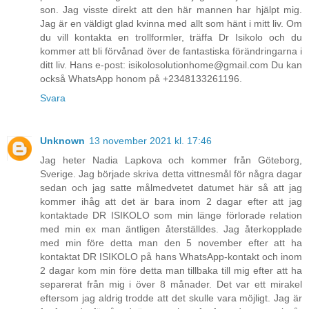
son. Jag visste direkt att den här mannen har hjälpt mig.
Jag är en väldigt glad kvinna med allt som hänt i mitt liv. Om
du vill kontakta en trollformler, träffa Dr Isikolo och du
kommer att bli förvånad över de fantastiska förändringarna i
ditt liv. Hans e-post: isikolosolutionhome@gmail.com Du kan
också WhatsApp honom på +2348133261196.
Svara
Unknown
13 november 2021 kl. 17:46
Jag heter Nadia Lapkova och kommer från Göteborg,
Sverige. Jag började skriva detta vittnesmål för några dagar
sedan och jag satte målmedvetet datumet här så att jag
kommer ihåg att det är bara inom 2 dagar efter att jag
kontaktade DR ISIKOLO som min länge förlorade relation
med min ex man äntligen återställdes. Jag återkopplade
med min före detta man den 5 november efter att ha
kontaktat DR ISIKOLO på hans WhatsApp-kontakt och inom
2 dagar kom min före detta man tillbaka till mig efter att ha
separerat från mig i över 8 månader. Det var ett mirakel
eftersom jag aldrig trodde att det skulle vara möjligt. Jag är