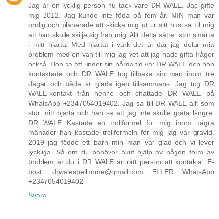
Jag är en lycklig person nu tack vare DR WALE. Jag gifte
mig 2012. Jag kunde inte föda på fem år. MIN man var
orolig och planerade att skicka mig ut ur sitt hus sa till mig
att han skulle skilja sig från mig. Allt detta sätter stor smärta
i mitt hjärta. Med hjärtat i värk det är där jag delar mitt
problem med en vän till mig jag vet att jag hade gifta frågor
också. Hon sa att under sin hårda tid var DR WALE den hon
kontaktade och DR WALE tog tillbaka sin man inom tre
dagar och båda är glada igen tillsammans. Jag tog DR
WALE-kontakt från henne och chattade DR WALE på
WhatsApp +2347054019402. Jag sa till DR WALE allt som
stör mitt hjärta och han sa att jag inte skulle gråta längre.
DR WALE Kastade en trollformel för mig inom några
månader han kastade trollformeln för mig jag var gravid.
2019 jag födde ett barn min man var glad och vi lever
lyckliga. Så om du behöver akut hjälp av någon form av
problem är du i DR WALE är rätt person att kontakta. E-
post: drwalespellhome@gmail.com ELLER WhatsApp
+2347054019402
Svara