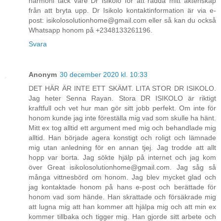
harmoni tack vare Dr Isikolo för att rädda mitt äktenskap
från att bryta upp. Dr Isikolo kontaktinformation är via e-
post: isikolosolutionhome@gmail.com eller så kan du också
Whatsapp honom på +2348133261196.
Svara
Anonym
30 december 2020 kl. 10:33
DET HÄR ÄR INTE ETT SKÄMT. LITA STOR DR ISIKOLO.
Jag heter Senna Rayan. Stora DR ISIKOLO är riktigt
kraftfull och vet hur man gör sitt jobb perfekt. Om inte för
honom kunde jag inte föreställa mig vad som skulle ha hänt.
Mitt ex tog alltid ett argument med mig och behandlade mig
alltid. Han började agera konstigt och roligt och lämnade
mig utan anledning för en annan tjej. Jag trodde att allt
hopp var borta. Jag sökte hjälp på internet och jag kom
över Great isikolosolutionhome@gmail.com. Jag såg så
många vittnesbörd om honom. Jag blev mycket glad och
jag kontaktade honom på hans e-post och berättade för
honom vad som hände. Han skrattade och försäkrade mig
att lugna mig att han kommer att hjälpa mig och att min ex
kommer tillbaka och tigger mig. Han gjorde sitt arbete och