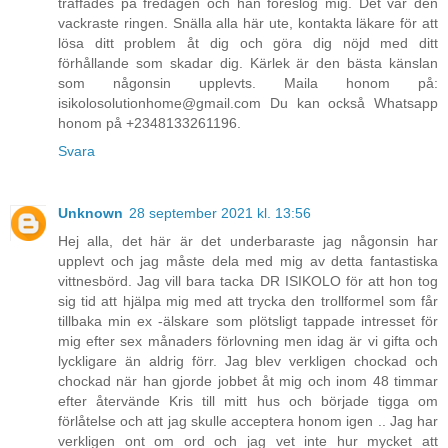
träffades på fredagen och han föreslog mig. Det var den
vackraste ringen. Snälla alla här ute, kontakta läkare för att
lösa ditt problem åt dig och göra dig nöjd med ditt
förhållande som skadar dig. Kärlek är den bästa känslan
som någonsin upplevts. Maila honom på:
isikolosolutionhome@gmail.com Du kan också Whatsapp
honom på +2348133261196.
Svara
Unknown
28 september 2021 kl. 13:56
Hej alla, det här är det underbaraste jag någonsin har
upplevt och jag måste dela med mig av detta fantastiska
vittnesbörd. Jag vill bara tacka DR ISIKOLO för att hon tog
sig tid att hjälpa mig med att trycka den trollformel som får
tillbaka min ex -älskare som plötsligt tappade intresset för
mig efter sex månaders förlovning men idag är vi gifta och
lyckligare än aldrig förr. Jag blev verkligen chockad och
chockad när han gjorde jobbet åt mig och inom 48 timmar
efter återvände Kris till mitt hus och började tigga om
förlåtelse och att jag skulle acceptera honom igen .. Jag har
verkligen ont om ord och jag vet inte hur mycket att