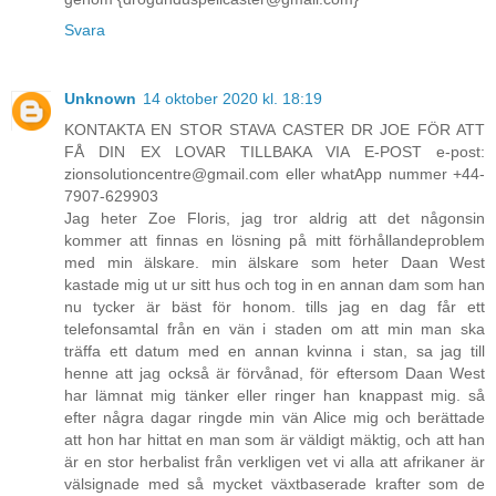
Svara
Unknown
14 oktober 2020 kl. 18:19
KONTAKTA EN STOR STAVA CASTER DR JOE FÖR ATT
FÅ DIN EX LOVAR TILLBAKA VIA E-POST e-post:
zionsolutioncentre@gmail.com eller whatApp nummer +44-
7907-629903
Jag heter Zoe Floris, jag tror aldrig att det någonsin
kommer att finnas en lösning på mitt förhållandeproblem
med min älskare. min älskare som heter Daan West
kastade mig ut ur sitt hus och tog in en annan dam som han
nu tycker är bäst för honom. tills jag en dag får ett
telefonsamtal från en vän i staden om att min man ska
träffa ett datum med en annan kvinna i stan, sa jag till
henne att jag också är förvånad, för eftersom Daan West
har lämnat mig tänker eller ringer han knappast mig. så
efter några dagar ringde min vän Alice mig och berättade
att hon har hittat en man som är väldigt mäktig, och att han
är en stor herbalist från verkligen vet vi alla att afrikaner är
välsignade med så mycket växtbaserade krafter som de