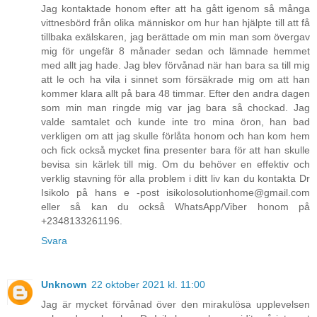
Jag kontaktade honom efter att ha gått igenom så många
vittnesbörd från olika människor om hur han hjälpte till att få
tillbaka exälskaren, jag berättade om min man som övergav
mig för ungefär 8 månader sedan och lämnade hemmet
med allt jag hade. Jag blev förvånad när han bara sa till mig
att le och ha vila i sinnet som försäkrade mig om att han
kommer klara allt på bara 48 timmar. Efter den andra dagen
som min man ringde mig var jag bara så chockad. Jag
valde samtalet och kunde inte tro mina öron, han bad
verkligen om att jag skulle förlåta honom och han kom hem
och fick också mycket fina presenter bara för att han skulle
bevisa sin kärlek till mig. Om du behöver en effektiv och
verklig stavning för alla problem i ditt liv kan du kontakta Dr
Isikolo på hans e -post isikolosolutionhome@gmail.com
eller så kan du också WhatsApp/Viber honom på
+2348133261196.
Svara
Unknown
22 oktober 2021 kl. 11:00
Jag är mycket förvånad över den mirakulösa upplevelsen