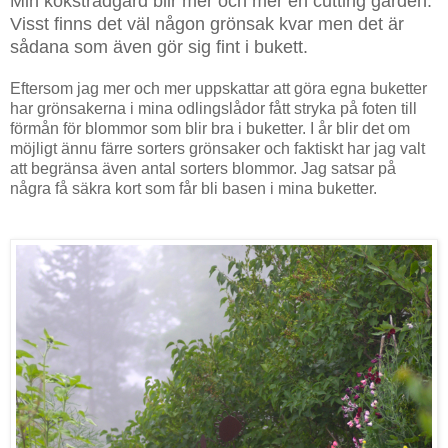
Min köksträdgård blir mer och mer en cutting garden.
Visst finns det väl någon grönsak kvar men det är
sådana som även gör sig fint i bukett.
Eftersom jag mer och mer uppskattar att göra egna buketter
har grönsakerna i mina odlingslådor fått stryka på foten till
förmån för blommor som blir bra i buketter.
I år blir det om
möjligt ännu färre sorters grönsaker och faktiskt har jag valt
att begränsa även antal sorters blommor. Jag satsar på
några få säkra kort som får bli basen i mina buketter.