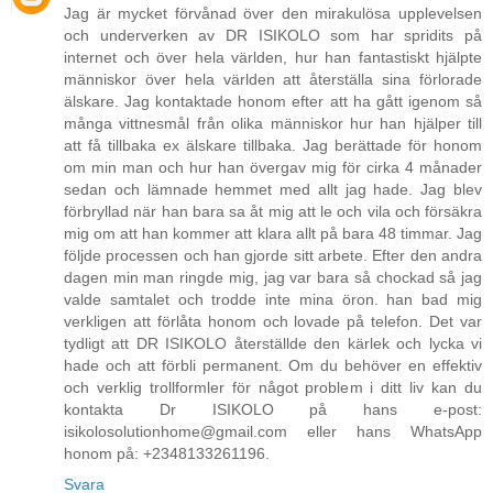
Jag är mycket förvånad över den mirakulösa upplevelsen
och underverken av DR ISIKOLO som har spridits på
internet och över hela världen, hur han fantastiskt hjälpte
människor över hela världen att återställa sina förlorade
älskare. Jag kontaktade honom efter att ha gått igenom så
många vittnesmål från olika människor hur han hjälper till
att få tillbaka ex älskare tillbaka. Jag berättade för honom
om min man och hur han övergav mig för cirka 4 månader
sedan och lämnade hemmet med allt jag hade. Jag blev
förbryllad när han bara sa åt mig att le och vila och försäkra
mig om att han kommer att klara allt på bara 48 timmar. Jag
följde processen och han gjorde sitt arbete. Efter den andra
dagen min man ringde mig, jag var bara så chockad så jag
valde samtalet och trodde inte mina öron. han bad mig
verkligen att förlåta honom och lovade på telefon. Det var
tydligt att DR ISIKOLO återställde den kärlek och lycka vi
hade och att förbli permanent. Om du behöver en effektiv
och verklig trollformler för något problem i ditt liv kan du
kontakta Dr ISIKOLO på hans e-post:
isikolosolutionhome@gmail.com eller hans WhatsApp
honom på: +2348133261196.
Svara