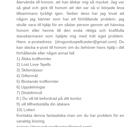
återvända till honom, att han älskar mig så mycket. Jag var
så glad och gick till honom att det var så vi började leva
tillsammans lyckligt igen. Sedan dess har jag lovat att
någon jag känner som har ett förhållande problem, jag
skulle vara till hjälp för en sådan person genom att hänvisa
honom eller henne till den enda riktiga och kraftfulla
stavskärmaren som hjälpte mig med mitt eget problem.
Hans e-postadress: {drogunduspellcaster@gmail.com} Du
kan skicka e-post till honom om du behöver hans hjälp i ditt
förhållande eller något annat fall.
1) Älska trollformler
2) Lost Love Spells
3) Skilsmässor
4) Giftermål
5) Bindande trollformler
6) Uppdelningar
7) Dödsförtroll
8.) Du vill bli befordrad på ditt kontor
9) vill tillfredsställa din älskare
10) Lotteri
Kontakta denna fantastiska man om du har problem för en
varaktig lösning
genom {drogunduspellcaster@gmail.com}