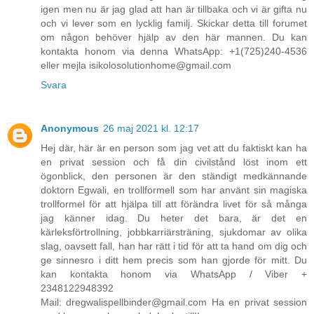
igen men nu är jag glad att han är tillbaka och vi är gifta nu
och vi lever som en lycklig familj. Skickar detta till forumet
om någon behöver hjälp av den här mannen. Du kan
kontakta honom via denna WhatsApp: +1(725)240-4536
eller mejla isikolosolutionhome@gmail.com
Svara
Anonymous
26 maj 2021 kl. 12:17
Hej där, här är en person som jag vet att du faktiskt kan ha
en privat session och få din civilstånd löst inom ett
ögonblick, den personen är den ständigt medkännande
doktorn Egwali, en trollformell som har använt sin magiska
trollformel för att hjälpa till att förändra livet för så många
jag känner idag. Du heter det bara, är det en
kärleksförtrollning, jobbkarriärsträning, sjukdomar av olika
slag, oavsett fall, han har rätt i tid för att ta hand om dig och
ge sinnesro i ditt hem precis som han gjorde för mitt. Du
kan kontakta honom via WhatsApp / Viber +
2348122948392
Mail: dregwalispellbinder@gmail.com Ha en privat session