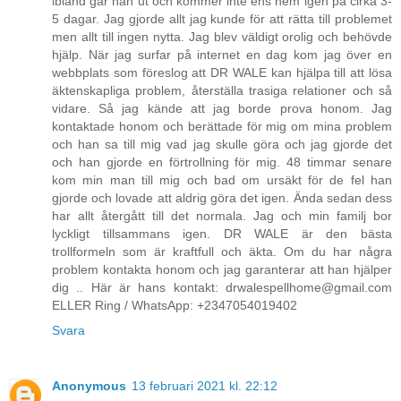
ibland går han ut och kommer inte ens hem igen på cirka 3-
5 dagar. Jag gjorde allt jag kunde för att rätta till problemet
men allt till ingen nytta. Jag blev väldigt orolig och behövde
hjälp. När jag surfar på internet en dag kom jag över en
webbplats som föreslog att DR WALE kan hjälpa till att lösa
äktenskapliga problem, återställa trasiga relationer och så
vidare. Så jag kände att jag borde prova honom. Jag
kontaktade honom och berättade för mig om mina problem
och han sa till mig vad jag skulle göra och jag gjorde det
och han gjorde en förtrollning för mig. 48 timmar senare
kom min man till mig och bad om ursäkt för de fel han
gjorde och lovade att aldrig göra det igen. Ända sedan dess
har allt återgått till det normala. Jag och min familj bor
lyckligt tillsammans igen. DR WALE är den bästa
trollformeln som är kraftfull och äkta. Om du har några
problem kontakta honom och jag garanterar att han hjälper
dig .. Här är hans kontakt: drwalespellhome@gmail.com
ELLER Ring / WhatsApp: +2347054019402
Svara
Anonymous
13 februari 2021 kl. 22:12