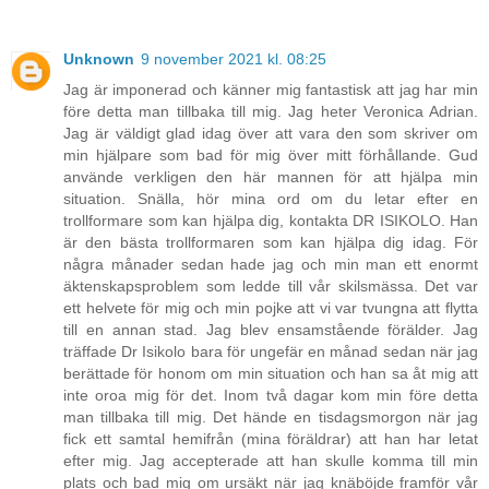
Unknown
9 november 2021 kl. 08:25
Jag är imponerad och känner mig fantastisk att jag har min
före detta man tillbaka till mig. Jag heter Veronica Adrian.
Jag är väldigt glad idag över att vara den som skriver om
min hjälpare som bad för mig över mitt förhållande. Gud
använde verkligen den här mannen för att hjälpa min
situation. Snälla, hör mina ord om du letar efter en
trollformare som kan hjälpa dig, kontakta DR ISIKOLO. Han
är den bästa trollformaren som kan hjälpa dig idag. För
några månader sedan hade jag och min man ett enormt
äktenskapsproblem som ledde till vår skilsmässa. Det var
ett helvete för mig och min pojke att vi var tvungna att flytta
till en annan stad. Jag blev ensamstående förälder. Jag
träffade Dr Isikolo bara för ungefär en månad sedan när jag
berättade för honom om min situation och han sa åt mig att
inte oroa mig för det. Inom två dagar kom min före detta
man tillbaka till mig. Det hände en tisdagsmorgon när jag
fick ett samtal hemifrån (mina föräldrar) att han har letat
efter mig. Jag accepterade att han skulle komma till min
plats och bad mig om ursäkt när jag knäböjde framför vår