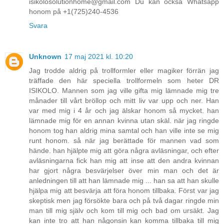
isikolosolutionhome@gmail.com Du kan också Whatsapp
honom på +1(725)240-4536
Svara
Unknown
17 maj 2021 kl. 10:20
Jag trodde aldrig på trollformler eller magiker förrän jag
träffade den här speciella trollformeln som heter DR
ISIKOLO. Mannen som jag ville gifta mig lämnade mig tre
månader till vårt bröllop och mitt liv var upp och ner. Han
var med mig i 4 år och jag älskar honom så mycket. han
lämnade mig för en annan kvinna utan skäl. när jag ringde
honom tog han aldrig mina samtal och han ville inte se mig
runt honom. så när jag berättade för mannen vad som
hände. han hjälpte mig att göra några avläsningar, och efter
avläsningarna fick han mig att inse att den andra kvinnan
har gjort några besvärjelser över min man och det är
anledningen till att han lämnade mig ... han sa att han skulle
hjälpa mig att besvärja att föra honom tillbaka. Först var jag
skeptisk men jag försökte bara och på två dagar ringde min
man till mig själv och kom till mig och bad om ursäkt. Jag
kan inte tro att han någonsin kan komma tillbaka till mig