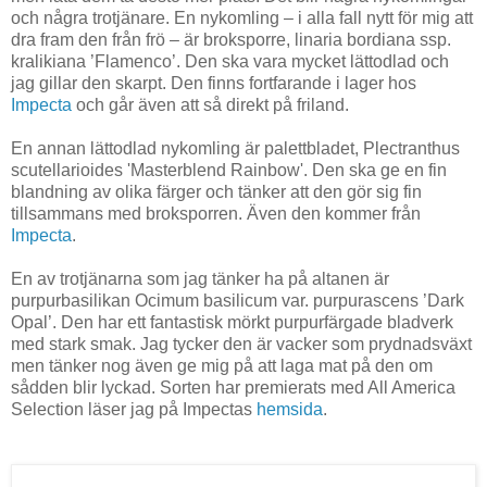
och några trotjänare. En nykomling – i alla fall nytt för mig att
dra fram den från frö – är broksporre, linaria bordiana ssp.
kralikiana ’Flamenco’. Den ska vara mycket lättodlad och
jag gillar den skarpt. Den finns fortfarande i lager hos
Impecta
och går även att så direkt på friland.
En annan lättodlad nykomling är palettbladet, Plectranthus
scutellarioides 'Masterblend Rainbow'. Den ska ge en fin
blandning av olika färger och tänker att den gör sig fin
tillsammans med broksporren. Även den kommer från
Impecta
.
En av trotjänarna som jag tänker ha på altanen är
purpurbasilikan Ocimum basilicum var. purpurascens ’Dark
Opal’. Den har ett fantastisk mörkt purpurfärgade bladverk
med stark smak. Jag tycker den är vacker som prydnadsväxt
men tänker nog även ge mig på att laga mat på den om
sådden blir lyckad. Sorten har premierats med All America
Selection läser jag på Impectas
hemsida
.