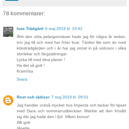
78 kommentarer:
Isas Trädgård
6 maj 2019 kl. 19:42
Åhh den söta pelargonnävan hade jag för några år sedan,
tror jag till och med har fröer kvar. Tänker lite som du med
köksträdgården och i år har jag snöat in på solrosor i olika
storlekar och färgsättningar.
Lycka till med dina planer !
Ha det så gott !
Kram/Isa
Svara
Rost och rädisor
7 maj 2019 kl. 09:01
Jag handlar också mycket hos Impecta och tackar för tipset
med Dara och sommarrudbeckian. Märkte att den frösått
sig där jag hade den i fjol. Vilken bonus!
Allt gott
/Anette