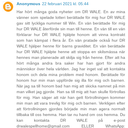
Anonymous
22 februari 2021 kl. 05:44
Har hört många goda nyheter om DR WALE. En av mina
vänner som spelade lotteri berättade för mig hur DR WALE
gav sitt lyckliga nummer till Win. En vän berättade för mig
hur DR WALE återförde sin man till henne. En vän till en vän
förklarar hur DR WALE hjälpte honom att vinna kontrakt
som han kämpat i flera år. En vän pratade också hur DR
WALE hjälper henne för barns graviditet. En vän berättade
hur DR WALE hjälpte henne att stoppa en skilsmässa när
hennes man planerade att skilja sig från henne. Efter att ha
hört många andra bra saker har han gjort för andra
människor över hela världen. Jag har inget val att kontakta
honom och dela mina problem med honom. Berättade för
honom hur min man uppförde sig illa för mig och barnen.
När jag sa till honom bad han mig att skicka namnet på min
man vilket jag gjorde. Han sa till mig att han skulle förtrollas
för mig. Han säger att när han gett förtrollningen kommer
min man att vara trevlig för mig och barnen. Verkligen efter
att förtrollningen gjordes började min man agera normalt
tillbaka till oss hemma. Han tar nu hand om oss hemma. Du
kan kontakta DR WALE på e-post
drwalespellhome@gmail.com ELLER WhatsApp: