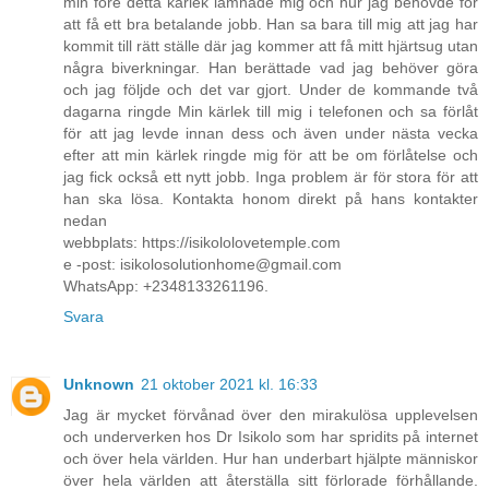
min före detta kärlek lämnade mig och hur jag behövde för
att få ett bra betalande jobb. Han sa bara till mig att jag har
kommit till rätt ställe där jag kommer att få mitt hjärtsug utan
några biverkningar. Han berättade vad jag behöver göra
och jag följde och det var gjort. Under de kommande två
dagarna ringde Min kärlek till mig i telefonen och sa förlåt
för att jag levde innan dess och även under nästa vecka
efter att min kärlek ringde mig för att be om förlåtelse och
jag fick också ett nytt jobb. Inga problem är för stora för att
han ska lösa. Kontakta honom direkt på hans kontakter
nedan
webbplats: https://isikololovetemple.com
e -post: isikolosolutionhome@gmail.com
WhatsApp: +2348133261196.
Svara
Unknown
21 oktober 2021 kl. 16:33
Jag är mycket förvånad över den mirakulösa upplevelsen
och underverken hos Dr Isikolo som har spridits på internet
och över hela världen. Hur han underbart hjälpte människor
över hela världen att återställa sitt förlorade förhållande.