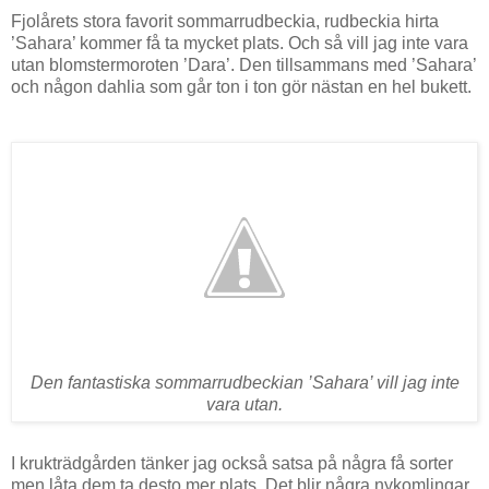
Fjolårets stora favorit sommarrudbeckia, rudbeckia hirta
’Sahara’ kommer få ta mycket plats. Och så vill jag inte vara
utan blomstermoroten ’Dara’. Den tillsammans med ’Sahara’
och någon dahlia som går ton i ton gör nästan en hel bukett.
Den fantastiska sommarrudbeckian ’Sahara’ vill jag inte
vara utan.
I krukträdgården tänker jag också satsa på några få sorter
men låta dem ta desto mer plats. Det blir några nykomlingar