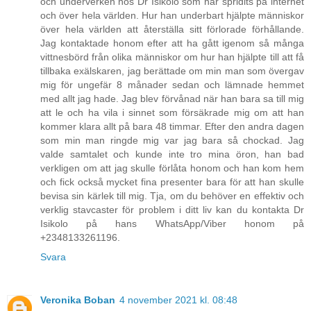
och underverken hos Dr Isikolo som har spridits på internet
och över hela världen. Hur han underbart hjälpte människor
över hela världen att återställa sitt förlorade förhållande.
Jag kontaktade honom efter att ha gått igenom så många
vittnesbörd från olika människor om hur han hjälpte till att få
tillbaka exälskaren, jag berättade om min man som övergav
mig för ungefär 8 månader sedan och lämnade hemmet
med allt jag hade. Jag blev förvånad när han bara sa till mig
att le och ha vila i sinnet som försäkrade mig om att han
kommer klara allt på bara 48 timmar. Efter den andra dagen
som min man ringde mig var jag bara så chockad. Jag
valde samtalet och kunde inte tro mina öron, han bad
verkligen om att jag skulle förlåta honom och han kom hem
och fick också mycket fina presenter bara för att han skulle
bevisa sin kärlek till mig. Tja, om du behöver en effektiv och
verklig stavcaster för problem i ditt liv kan du kontakta Dr
Isikolo på hans WhatsApp/Viber honom på
+2348133261196.
Svara
Veronika Boban
4 november 2021 kl. 08:48