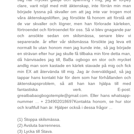
clare, varit nöjd med mitt äktenskap, inte förrän min man
började lyssna på skvaller om att jag inte var trogen mot
våra äktenskapslöften, jag försökte få honom att förstå att
de var skvaller och lögner, men han förlorade kärleken,
förtroendet och förtroendet för oss. Så vi blev gnagande par
och ansökte sedan om skilsmässa, senare blev vi
separerade. år efter vår skilsmässa försökte jag leva ett
normalt liv utan honom men jag kunde inte, så jag började
en strävan efter hur jag skulle få tillbaka min före detta man,
då hänvisades jag till, BaBa ogbogo en stor och mycket
andlig man som kastade en kärlek stavade på mig och fick
min EX att återvända till mig. Jag är överväldigad, så jag
tappar hans kontakt här för dem som har förhållanden och
äktenskapsproblem, så att han kan hjälpa till med
fantastiska verk. E-post:
greatbabaogbogotemple@gmail.com. Eller hans whatsapp-
nummer ... + 234902018697Kontakta honom, se hur stor
och kraftfull han är. Hjälper också i dessa frågor ...
(1) Stoppa skilsmässa.
(2) Avsluta barrenness.
(3) Lycka till Stava.