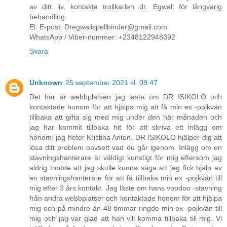
av ditt liv, kontakta trollkarlen dr. Egwali för långvarig
behandling.
El. E-post: Dregwalispellbinder@gmail.com
WhatsApp / Viber-nummer: +2348122948392
Svara
Unknown
25 september 2021 kl. 09:47
Det här är webbplatsen jag läste om DR ISIKOLO och
kontaktade honom för att hjälpa mig att få min ex -pojkvän
tillbaka att gifta sig med mig under den här månaden och
jag har kommit tillbaka hit för att skriva ett inlägg om
honom. jag heter Kristina Anton. DR ISIKOLO hjälper dig att
lösa ditt problem oavsett vad du går igenom. Inlägg om en
stavningshanterare är väldigt konstigt för mig eftersom jag
aldrig trodde att jag skulle kunna säga att jag fick hjälp av
en stavningshanterare för att få tillbaka min ex -pojkvän till
mig efter 3 års kontakt. Jag läste om hans voodoo -stavning
från andra webbplatser och kontaktade honom för att hjälpa
mig och på mindre än 48 timmar ringde min ex -pojkvän till
mig och jag var glad att han vill komma tillbaka till mig. Vi