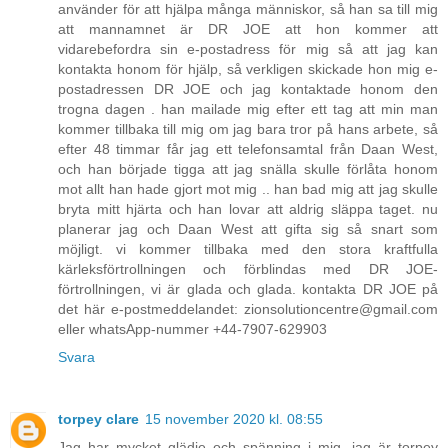
använder för att hjälpa många människor, så han sa till mig
att mannamnet är DR JOE att hon kommer att
vidarebefordra sin e-postadress för mig så att jag kan
kontakta honom för hjälp, så verkligen skickade hon mig e-
postadressen DR JOE och jag kontaktade honom den
trogna dagen . han mailade mig efter ett tag att min man
kommer tillbaka till mig om jag bara tror på hans arbete, så
efter 48 timmar får jag ett telefonsamtal från Daan West,
och han började tigga att jag snälla skulle förlåta honom
mot allt han hade gjort mot mig .. han bad mig att jag skulle
bryta mitt hjärta och han lovar att aldrig släppa taget. nu
planerar jag och Daan West att gifta sig så snart som
möjligt. vi kommer tillbaka med den stora kraftfulla
kärleksförtrollningen och förblindas med DR JOE-
förtrollningen, vi är glada och glada. kontakta DR JOE på
det här e-postmeddelandet: zionsolutioncentre@gmail.com
eller whatsApp-nummer +44-7907-629903
Svara
torpey clare
15 november 2020 kl. 08:55
Jag har mycket glädje och spänning i mig, jag är torpey