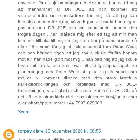
använder för att hjälpa många människor, så han sa till mig
att mannamnet är DR JOE att hon kommer att
vidarebefordra sin e-postadress för mig så att jag kan
kontakta honom för hjälp, så verkligen skickade hon mig e-
postadressen DR JOE och jag kontaktade honom den
trogna dagen . han mailade mig efter ett tag att min man
kommer tillbaka till mig om jag bara tror på hans arbete, så
efter 48 timmar får jag ett telefonsamtal från Daan West,
och han började tigga att jag snälla skulle förlåta honom
mot allt han hade gjort mot mig .. han bad mig att jag skulle
bryta mitt hjärta och han lovar att aldrig släppa taget. nu
planerar jag och Daan West att gifta sig så snart som
möjligt. vi kommer tillbaka med den stora kraftfulla
kärleksförtrollningen och förblindas med DR JOE-
förtrollningen, vi är glada och glada. kontakta DR JOE på
det här e-postmeddelandet: zionsolutioncentre@gmail.com
eller whatsApp-nummer +44-7907-629903
Svara
torpey clare
15 november 2020 kl. 08:55
Jag har mycket glädje och spänning i mig, jag är torpey