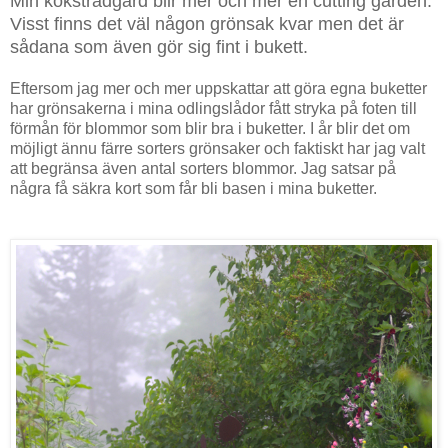
Min köksträdgård blir mer och mer en cutting garden.
Visst finns det väl någon grönsak kvar men det är
sådana som även gör sig fint i bukett.
Eftersom jag mer och mer uppskattar att göra egna buketter
har grönsakerna i mina odlingslådor fått stryka på foten till
förmån för blommor som blir bra i buketter.
I år blir det om
möjligt ännu färre sorters grönsaker och faktiskt har jag valt
att begränsa även antal sorters blommor. Jag satsar på
några få säkra kort som får bli basen i mina buketter.