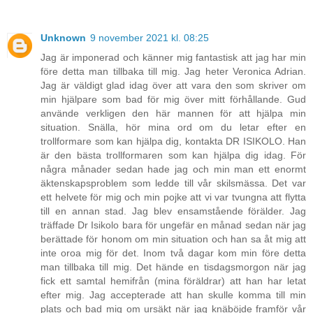
Unknown
9 november 2021 kl. 08:25
Jag är imponerad och känner mig fantastisk att jag har min
före detta man tillbaka till mig. Jag heter Veronica Adrian.
Jag är väldigt glad idag över att vara den som skriver om
min hjälpare som bad för mig över mitt förhållande. Gud
använde verkligen den här mannen för att hjälpa min
situation. Snälla, hör mina ord om du letar efter en
trollformare som kan hjälpa dig, kontakta DR ISIKOLO. Han
är den bästa trollformaren som kan hjälpa dig idag. För
några månader sedan hade jag och min man ett enormt
äktenskapsproblem som ledde till vår skilsmässa. Det var
ett helvete för mig och min pojke att vi var tvungna att flytta
till en annan stad. Jag blev ensamstående förälder. Jag
träffade Dr Isikolo bara för ungefär en månad sedan när jag
berättade för honom om min situation och han sa åt mig att
inte oroa mig för det. Inom två dagar kom min före detta
man tillbaka till mig. Det hände en tisdagsmorgon när jag
fick ett samtal hemifrån (mina föräldrar) att han har letat
efter mig. Jag accepterade att han skulle komma till min
plats och bad mig om ursäkt när jag knäböjde framför vår