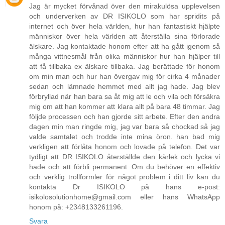
Jag är mycket förvånad över den mirakulösa upplevelsen
och underverken av DR ISIKOLO som har spridits på
internet och över hela världen, hur han fantastiskt hjälpte
människor över hela världen att återställa sina förlorade
älskare. Jag kontaktade honom efter att ha gått igenom så
många vittnesmål från olika människor hur han hjälper till
att få tillbaka ex älskare tillbaka. Jag berättade för honom
om min man och hur han övergav mig för cirka 4 månader
sedan och lämnade hemmet med allt jag hade. Jag blev
förbryllad när han bara sa åt mig att le och vila och försäkra
mig om att han kommer att klara allt på bara 48 timmar. Jag
följde processen och han gjorde sitt arbete. Efter den andra
dagen min man ringde mig, jag var bara så chockad så jag
valde samtalet och trodde inte mina öron. han bad mig
verkligen att förlåta honom och lovade på telefon. Det var
tydligt att DR ISIKOLO återställde den kärlek och lycka vi
hade och att förbli permanent. Om du behöver en effektiv
och verklig trollformler för något problem i ditt liv kan du
kontakta Dr ISIKOLO på hans e-post:
isikolosolutionhome@gmail.com eller hans WhatsApp
honom på: +2348133261196.
Svara