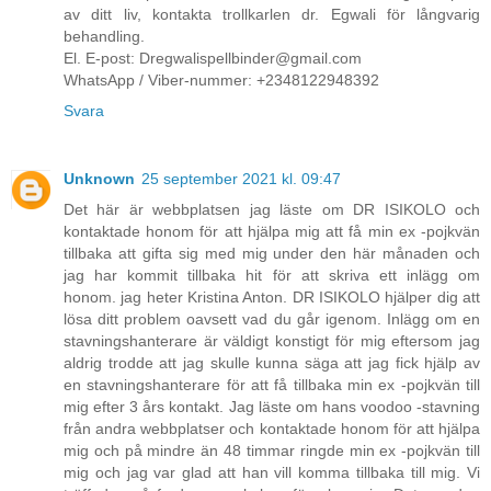
av ditt liv, kontakta trollkarlen dr. Egwali för långvarig
behandling.
El. E-post: Dregwalispellbinder@gmail.com
WhatsApp / Viber-nummer: +2348122948392
Svara
Unknown
25 september 2021 kl. 09:47
Det här är webbplatsen jag läste om DR ISIKOLO och
kontaktade honom för att hjälpa mig att få min ex -pojkvän
tillbaka att gifta sig med mig under den här månaden och
jag har kommit tillbaka hit för att skriva ett inlägg om
honom. jag heter Kristina Anton. DR ISIKOLO hjälper dig att
lösa ditt problem oavsett vad du går igenom. Inlägg om en
stavningshanterare är väldigt konstigt för mig eftersom jag
aldrig trodde att jag skulle kunna säga att jag fick hjälp av
en stavningshanterare för att få tillbaka min ex -pojkvän till
mig efter 3 års kontakt. Jag läste om hans voodoo -stavning
från andra webbplatser och kontaktade honom för att hjälpa
mig och på mindre än 48 timmar ringde min ex -pojkvän till
mig och jag var glad att han vill komma tillbaka till mig. Vi