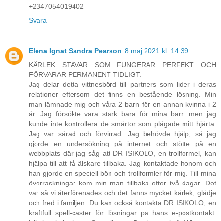
+2347054019402
Svara
Elena Ignat Sandra Pearson
8 maj 2021 kl. 14:39
KÄRLEK STAVAR SOM FUNGERAR PERFEKT OCH
FÖRVARAR PERMANENT TIDLIGT.
Jag delar detta vittnesbörd till partners som lider i deras
relationer eftersom det finns en bestående lösning. Min
man lämnade mig och våra 2 barn för en annan kvinna i 2
år. Jag försökte vara stark bara för mina barn men jag
kunde inte kontrollera de smärtor som plågade mitt hjärta.
Jag var sårad och förvirrad. Jag behövde hjälp, så jag
gjorde en undersökning på internet och stötte på en
webbplats där jag såg att DR ISIKOLO, en trollformel, kan
hjälpa till att få älskare tillbaka. Jag kontaktade honom och
han gjorde en speciell bön och trollformler för mig. Till mina
överraskningar kom min man tillbaka efter två dagar. Det
var så vi återförenades och det fanns mycket kärlek, glädje
och fred i familjen. Du kan också kontakta DR ISIKOLO, en
kraftfull spell-caster för lösningar på hans e-postkontakt: