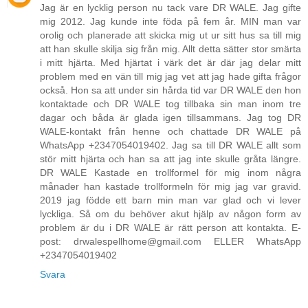
Jag är en lycklig person nu tack vare DR WALE. Jag gifte
mig 2012. Jag kunde inte föda på fem år. MIN man var
orolig och planerade att skicka mig ut ur sitt hus sa till mig
att han skulle skilja sig från mig. Allt detta sätter stor smärta
i mitt hjärta. Med hjärtat i värk det är där jag delar mitt
problem med en vän till mig jag vet att jag hade gifta frågor
också. Hon sa att under sin hårda tid var DR WALE den hon
kontaktade och DR WALE tog tillbaka sin man inom tre
dagar och båda är glada igen tillsammans. Jag tog DR
WALE-kontakt från henne och chattade DR WALE på
WhatsApp +2347054019402. Jag sa till DR WALE allt som
stör mitt hjärta och han sa att jag inte skulle gråta längre.
DR WALE Kastade en trollformel för mig inom några
månader han kastade trollformeln för mig jag var gravid.
2019 jag födde ett barn min man var glad och vi lever
lyckliga. Så om du behöver akut hjälp av någon form av
problem är du i DR WALE är rätt person att kontakta. E-
post: drwalespellhome@gmail.com ELLER WhatsApp
+2347054019402
Svara