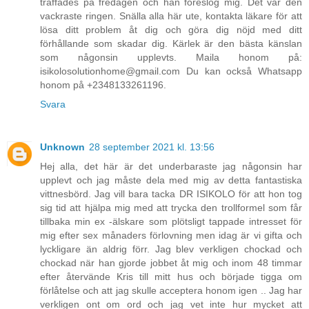
träffades på fredagen och han föreslog mig. Det var den
vackraste ringen. Snälla alla här ute, kontakta läkare för att
lösa ditt problem åt dig och göra dig nöjd med ditt
förhållande som skadar dig. Kärlek är den bästa känslan
som någonsin upplevts. Maila honom på:
isikolosolutionhome@gmail.com Du kan också Whatsapp
honom på +2348133261196.
Svara
Unknown
28 september 2021 kl. 13:56
Hej alla, det här är det underbaraste jag någonsin har
upplevt och jag måste dela med mig av detta fantastiska
vittnesbörd. Jag vill bara tacka DR ISIKOLO för att hon tog
sig tid att hjälpa mig med att trycka den trollformel som får
tillbaka min ex -älskare som plötsligt tappade intresset för
mig efter sex månaders förlovning men idag är vi gifta och
lyckligare än aldrig förr. Jag blev verkligen chockad och
chockad när han gjorde jobbet åt mig och inom 48 timmar
efter återvände Kris till mitt hus och började tigga om
förlåtelse och att jag skulle acceptera honom igen .. Jag har
verkligen ont om ord och jag vet inte hur mycket att