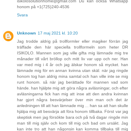
isikolosolutionhome@gmail.com Du kan också Whatsapp
honom på +1(725)240-4536
Svara
Unknown
17 maj 2021 kl. 10:20
Jag trodde aldrig på trollformler eller magiker förrän jag
träffade den här speciella trollformeln som heter DR
ISIKOLO. Mannen som jag ville gifta mig lämnade mig tre
månader till vårt bröllop och mitt liv var upp och ner. Han
var med mig i 4 år och jag älskar honom så mycket. han
lämnade mig för en annan kvinna utan skäl. när jag ringde
honom tog han aldrig mina samtal och han ville inte se mig
runt honom. så när jag berättade för mannen vad som
hände. han hjälpte mig att göra några avläsningar, och efter
avläsningarna fick han mig att inse att den andra kvinnan
har gjort några besvärjelser över min man och det är
anledningen till att han lämnade mig ... han sa att han skulle
hjälpa mig att besvärja att föra honom tillbaka. Först var jag
skeptisk men jag försökte bara och på två dagar ringde min
man till mig själv och kom till mig och bad om ursäkt. Jag
kan inte tro att han någonsin kan komma tillbaka till mig