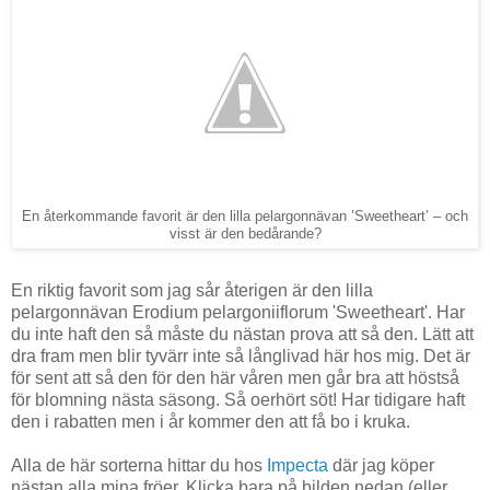
En återkommande favorit är den lilla pelargonnävan ’Sweetheart’ – och
visst är den bedårande?
En riktig favorit som jag sår återigen är den lilla
pelargonnävan Erodium pelargoniiflorum 'Sweetheart'. Har
du inte haft den så måste du nästan prova att så den. Lätt att
dra fram men blir tyvärr inte så långlivad här hos mig. Det är
för sent att så den för den här våren men går bra att höstså
för blomning nästa säsong. Så oerhört söt! Har tidigare haft
den i rabatten men i år kommer den att få bo i kruka.
Alla de här sorterna hittar du hos
Impecta
där jag köper
nästan alla mina fröer. Klicka bara på bilden nedan (eller