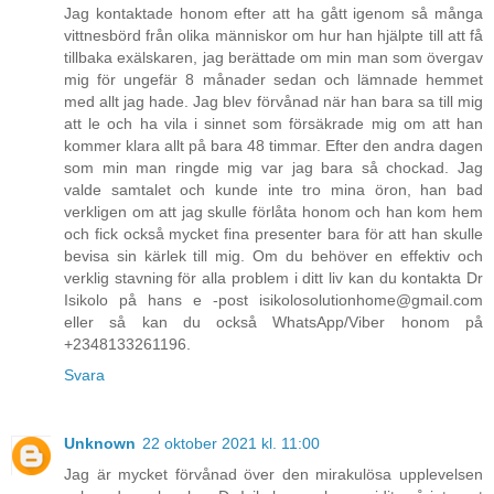
Jag kontaktade honom efter att ha gått igenom så många
vittnesbörd från olika människor om hur han hjälpte till att få
tillbaka exälskaren, jag berättade om min man som övergav
mig för ungefär 8 månader sedan och lämnade hemmet
med allt jag hade. Jag blev förvånad när han bara sa till mig
att le och ha vila i sinnet som försäkrade mig om att han
kommer klara allt på bara 48 timmar. Efter den andra dagen
som min man ringde mig var jag bara så chockad. Jag
valde samtalet och kunde inte tro mina öron, han bad
verkligen om att jag skulle förlåta honom och han kom hem
och fick också mycket fina presenter bara för att han skulle
bevisa sin kärlek till mig. Om du behöver en effektiv och
verklig stavning för alla problem i ditt liv kan du kontakta Dr
Isikolo på hans e -post isikolosolutionhome@gmail.com
eller så kan du också WhatsApp/Viber honom på
+2348133261196.
Svara
Unknown
22 oktober 2021 kl. 11:00
Jag är mycket förvånad över den mirakulösa upplevelsen