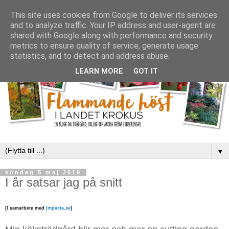
This site uses cookies from Google to deliver its services
and to analyze traffic. Your IP address and user-agent are
shared with Google along with performance and security
metrics to ensure quality of service, generate usage
statistics, and to detect and address abuse.
LEARN MORE
GOT IT
▼
söndag 5 maj 2019
I år satsar jag på snitt
[I samarbete med
Impecta.se
]