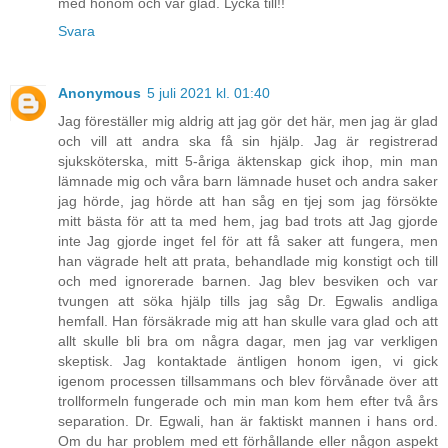
med honom och var glad. Lycka till!!
Svara
Anonymous
5 juli 2021 kl. 01:40
Jag föreställer mig aldrig att jag gör det här, men jag är glad
och vill att andra ska få sin hjälp. Jag är registrerad
sjuksköterska, mitt 5-åriga äktenskap gick ihop, min man
lämnade mig och våra barn lämnade huset och andra saker
jag hörde, jag hörde att han såg en tjej som jag försökte
mitt bästa för att ta med hem, jag bad trots att Jag gjorde
inte Jag gjorde inget fel för att få saker att fungera, men
han vägrade helt att prata, behandlade mig konstigt och till
och med ignorerade barnen. Jag blev besviken och var
tvungen att söka hjälp tills jag såg Dr. Egwalis andliga
hemfall. Han försäkrade mig att han skulle vara glad och att
allt skulle bli bra om några dagar, men jag var verkligen
skeptisk. Jag kontaktade äntligen honom igen, vi gick
igenom processen tillsammans och blev förvånade över att
trollformeln fungerade och min man kom hem efter två års
separation. Dr. Egwali, han är faktiskt mannen i hans ord.
Om du har problem med ett förhållande eller någon aspekt