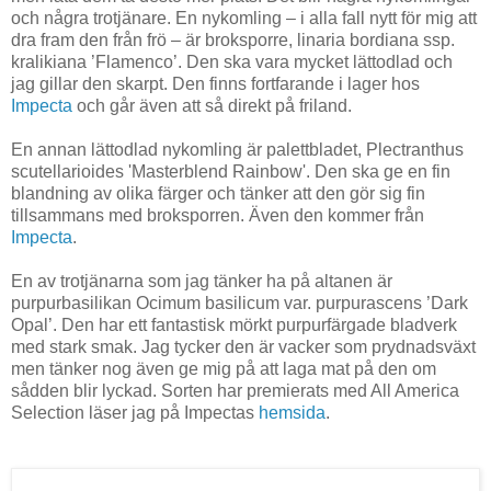
och några trotjänare. En nykomling – i alla fall nytt för mig att
dra fram den från frö – är broksporre, linaria bordiana ssp.
kralikiana ’Flamenco’. Den ska vara mycket lättodlad och
jag gillar den skarpt. Den finns fortfarande i lager hos
Impecta
och går även att så direkt på friland.
En annan lättodlad nykomling är palettbladet, Plectranthus
scutellarioides 'Masterblend Rainbow'. Den ska ge en fin
blandning av olika färger och tänker att den gör sig fin
tillsammans med broksporren. Även den kommer från
Impecta
.
En av trotjänarna som jag tänker ha på altanen är
purpurbasilikan Ocimum basilicum var. purpurascens ’Dark
Opal’. Den har ett fantastisk mörkt purpurfärgade bladverk
med stark smak. Jag tycker den är vacker som prydnadsväxt
men tänker nog även ge mig på att laga mat på den om
sådden blir lyckad. Sorten har premierats med All America
Selection läser jag på Impectas
hemsida
.