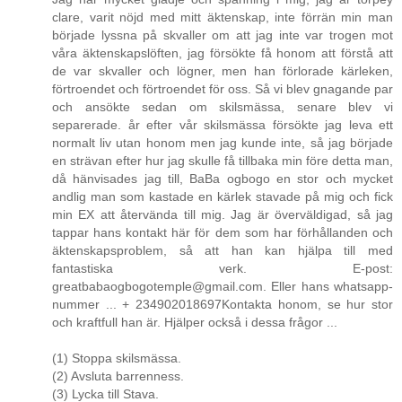
clare, varit nöjd med mitt äktenskap, inte förrän min man
började lyssna på skvaller om att jag inte var trogen mot
våra äktenskapslöften, jag försökte få honom att förstå att
de var skvaller och lögner, men han förlorade kärleken,
förtroendet och förtroendet för oss. Så vi blev gnagande par
och ansökte sedan om skilsmässa, senare blev vi
separerade. år efter vår skilsmässa försökte jag leva ett
normalt liv utan honom men jag kunde inte, så jag började
en strävan efter hur jag skulle få tillbaka min före detta man,
då hänvisades jag till, BaBa ogbogo en stor och mycket
andlig man som kastade en kärlek stavade på mig och fick
min EX att återvända till mig. Jag är överväldigad, så jag
tappar hans kontakt här för dem som har förhållanden och
äktenskapsproblem, så att han kan hjälpa till med
fantastiska verk. E-post:
greatbabaogbogotemple@gmail.com. Eller hans whatsapp-
nummer ... + 234902018697Kontakta honom, se hur stor
och kraftfull han är. Hjälper också i dessa frågor ...
(1) Stoppa skilsmässa.
(2) Avsluta barrenness.
(3) Lycka till Stava.