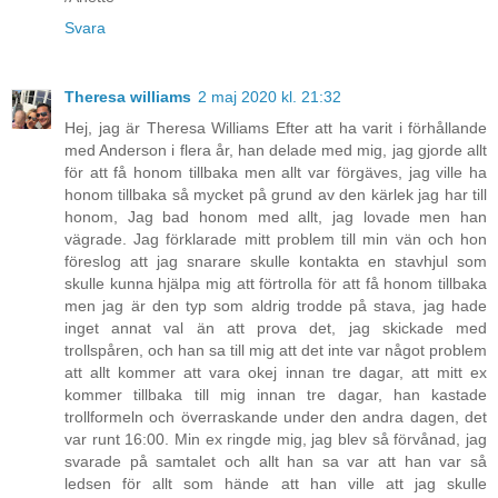
Svara
Theresa williams
2 maj 2020 kl. 21:32
Hej, jag är Theresa Williams Efter att ha varit i förhållande
med Anderson i flera år, han delade med mig, jag gjorde allt
för att få honom tillbaka men allt var förgäves, jag ville ha
honom tillbaka så mycket på grund av den kärlek jag har till
honom, Jag bad honom med allt, jag lovade men han
vägrade. Jag förklarade mitt problem till min vän och hon
föreslog att jag snarare skulle kontakta en stavhjul som
skulle kunna hjälpa mig att förtrolla för att få honom tillbaka
men jag är den typ som aldrig trodde på stava, jag hade
inget annat val än att prova det, jag skickade med
trollspåren, och han sa till mig att det inte var något problem
att allt kommer att vara okej innan tre dagar, att mitt ex
kommer tillbaka till mig innan tre dagar, han kastade
trollformeln och överraskande under den andra dagen, det
var runt 16:00. Min ex ringde mig, jag blev så förvånad, jag
svarade på samtalet och allt han sa var att han var så
ledsen för allt som hände att han ville att jag skulle