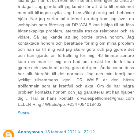
ibland går han ut och kommer inte ens hem igen på cirka 3-
5 dagar. Jag gjorde allt jag kunde för att rätta till problemet
men allt till ingen nytta. Jag blev väldigt orolig och behövde
hjälp. När jag surfar på internet en dag kom jag över en
webbplats som föreslog att DR WALE kan hjälpa till att lösa
äktenskapliga problem, återställa trasiga relationer och så
vidare. Så jag kände att jag borde prova honom. Jag
kontaktade honom och berättade för mig om mina problem
och han sa till mig vad jag skulle göra och jag gjorde det
och han gjorde en förtrollning för mig. 48 timmar senare
kom min man till mig och bad om ursäkt för de fel han
gjorde och lovade att aldrig göra det igen. Ända sedan dess
har allt återgått till det normala. Jag och min familj bor
lyckligt tillsammans igen. DR WALE är den bästa
trollformeln som är kraftfull och äkta. Om du har några
problem kontakta honom och jag garanterar att han hjälper
dig .. Här är hans kontakt: drwalespellhome@gmail.com
ELLER Ring / WhatsApp: +2347054019402
Svara
Anonymous
13 februari 2021 kl. 22:12