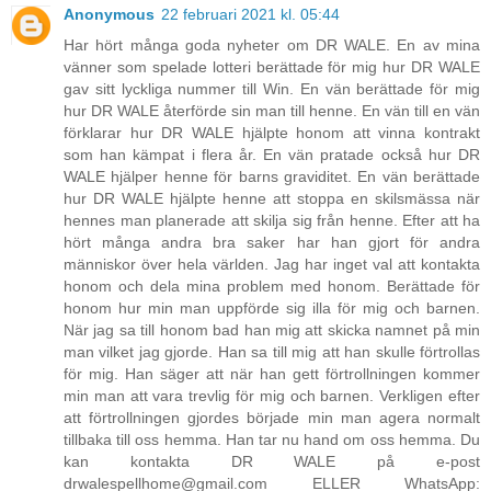
Anonymous
22 februari 2021 kl. 05:44
Har hört många goda nyheter om DR WALE. En av mina
vänner som spelade lotteri berättade för mig hur DR WALE
gav sitt lyckliga nummer till Win. En vän berättade för mig
hur DR WALE återförde sin man till henne. En vän till en vän
förklarar hur DR WALE hjälpte honom att vinna kontrakt
som han kämpat i flera år. En vän pratade också hur DR
WALE hjälper henne för barns graviditet. En vän berättade
hur DR WALE hjälpte henne att stoppa en skilsmässa när
hennes man planerade att skilja sig från henne. Efter att ha
hört många andra bra saker har han gjort för andra
människor över hela världen. Jag har inget val att kontakta
honom och dela mina problem med honom. Berättade för
honom hur min man uppförde sig illa för mig och barnen.
När jag sa till honom bad han mig att skicka namnet på min
man vilket jag gjorde. Han sa till mig att han skulle förtrollas
för mig. Han säger att när han gett förtrollningen kommer
min man att vara trevlig för mig och barnen. Verkligen efter
att förtrollningen gjordes började min man agera normalt
tillbaka till oss hemma. Han tar nu hand om oss hemma. Du
kan kontakta DR WALE på e-post
drwalespellhome@gmail.com ELLER WhatsApp: