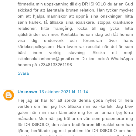
förmedla min uppskattning till dig DR ISIKOLO du är en Gud
skickad för att återställa bruten relation. Han tycker mycket
om att hjälpa människor att uppnå sina önskningar, hitta
sann kärlek, få tillbaka sina exälskare, stoppa kränkande
relationer, hitta framgång, locka till sig lycka, hitta
själsfränder och mer. Kontakta honom idag och låt honom
visa dig underverk och förundran över hans
kärleksspellsystem. Han levererar resultat när det är som
bäst inom verklig stavning. Skicka ett mejl:
isikolosolutionhome@gmail.com Du kan också WhatsAppa
honom på +2348133261196.
Svara
Unknown
13 oktober 2021 kl. 11:14
Hej jag är här för att sprida denna goda nyhet till hela
världen om hur jag fick tillbaka min ex -kärlek. Jag blev
galen när min man lämnade mig för en annan tjej förra
månaden. Men när jag träffar en vän som presenterar mig
för DR ISIKOLO, den stora budbäraren till oraklet som han
tjänar, berättade jag mitt problem för DR ISIKOLO om hur