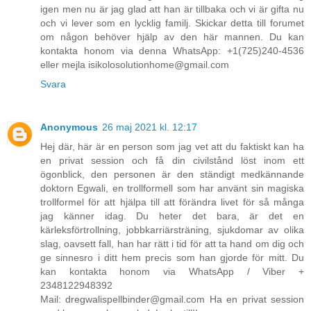
igen men nu är jag glad att han är tillbaka och vi är gifta nu
och vi lever som en lycklig familj. Skickar detta till forumet
om någon behöver hjälp av den här mannen. Du kan
kontakta honom via denna WhatsApp: +1(725)240-4536
eller mejla isikolosolutionhome@gmail.com
Svara
Anonymous
26 maj 2021 kl. 12:17
Hej där, här är en person som jag vet att du faktiskt kan ha
en privat session och få din civilstånd löst inom ett
ögonblick, den personen är den ständigt medkännande
doktorn Egwali, en trollformell som har använt sin magiska
trollformel för att hjälpa till att förändra livet för så många
jag känner idag. Du heter det bara, är det en
kärleksförtrollning, jobbkarriärsträning, sjukdomar av olika
slag, oavsett fall, han har rätt i tid för att ta hand om dig och
ge sinnesro i ditt hem precis som han gjorde för mitt. Du
kan kontakta honom via WhatsApp / Viber +
2348122948392
Mail: dregwalispellbinder@gmail.com Ha en privat session