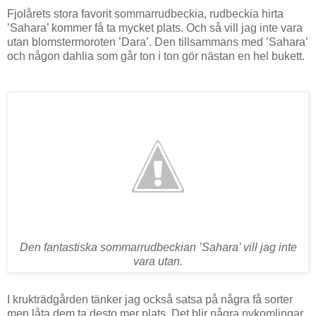
Fjolårets stora favorit sommarrudbeckia, rudbeckia hirta
’Sahara’ kommer få ta mycket plats. Och så vill jag inte vara
utan blomstermoroten ’Dara’. Den tillsammans med ’Sahara’
och någon dahlia som går ton i ton gör nästan en hel bukett.
Den fantastiska sommarrudbeckian ’Sahara’ vill jag inte
vara utan.
I krukträdgården tänker jag också satsa på några få sorter
men låta dem ta desto mer plats. Det blir några nykomlingar