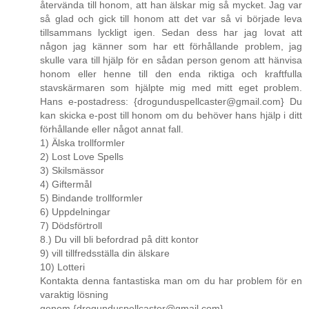
återvända till honom, att han älskar mig så mycket. Jag var
så glad och gick till honom att det var så vi började leva
tillsammans lyckligt igen. Sedan dess har jag lovat att
någon jag känner som har ett förhållande problem, jag
skulle vara till hjälp för en sådan person genom att hänvisa
honom eller henne till den enda riktiga och kraftfulla
stavskärmaren som hjälpte mig med mitt eget problem.
Hans e-postadress: {drogunduspellcaster@gmail.com} Du
kan skicka e-post till honom om du behöver hans hjälp i ditt
förhållande eller något annat fall.
1) Älska trollformler
2) Lost Love Spells
3) Skilsmässor
4) Giftermål
5) Bindande trollformler
6) Uppdelningar
7) Dödsförtroll
8.) Du vill bli befordrad på ditt kontor
9) vill tillfredsställa din älskare
10) Lotteri
Kontakta denna fantastiska man om du har problem för en
varaktig lösning
genom {drogunduspellcaster@gmail.com}