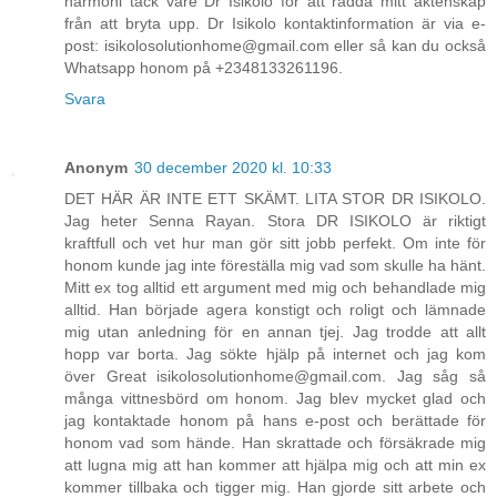
harmoni tack vare Dr Isikolo för att rädda mitt äktenskap
från att bryta upp. Dr Isikolo kontaktinformation är via e-
post: isikolosolutionhome@gmail.com eller så kan du också
Whatsapp honom på +2348133261196.
Svara
Anonym
30 december 2020 kl. 10:33
DET HÄR ÄR INTE ETT SKÄMT. LITA STOR DR ISIKOLO.
Jag heter Senna Rayan. Stora DR ISIKOLO är riktigt
kraftfull och vet hur man gör sitt jobb perfekt. Om inte för
honom kunde jag inte föreställa mig vad som skulle ha hänt.
Mitt ex tog alltid ett argument med mig och behandlade mig
alltid. Han började agera konstigt och roligt och lämnade
mig utan anledning för en annan tjej. Jag trodde att allt
hopp var borta. Jag sökte hjälp på internet och jag kom
över Great isikolosolutionhome@gmail.com. Jag såg så
många vittnesbörd om honom. Jag blev mycket glad och
jag kontaktade honom på hans e-post och berättade för
honom vad som hände. Han skrattade och försäkrade mig
att lugna mig att han kommer att hjälpa mig och att min ex
kommer tillbaka och tigger mig. Han gjorde sitt arbete och