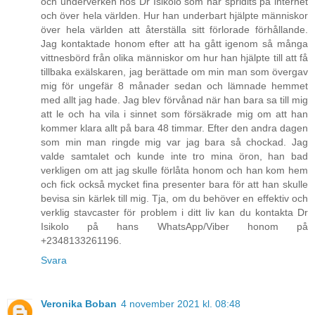
och underverken hos Dr Isikolo som har spridits på internet
och över hela världen. Hur han underbart hjälpte människor
över hela världen att återställa sitt förlorade förhållande.
Jag kontaktade honom efter att ha gått igenom så många
vittnesbörd från olika människor om hur han hjälpte till att få
tillbaka exälskaren, jag berättade om min man som övergav
mig för ungefär 8 månader sedan och lämnade hemmet
med allt jag hade. Jag blev förvånad när han bara sa till mig
att le och ha vila i sinnet som försäkrade mig om att han
kommer klara allt på bara 48 timmar. Efter den andra dagen
som min man ringde mig var jag bara så chockad. Jag
valde samtalet och kunde inte tro mina öron, han bad
verkligen om att jag skulle förlåta honom och han kom hem
och fick också mycket fina presenter bara för att han skulle
bevisa sin kärlek till mig. Tja, om du behöver en effektiv och
verklig stavcaster för problem i ditt liv kan du kontakta Dr
Isikolo på hans WhatsApp/Viber honom på
+2348133261196.
Svara
Veronika Boban
4 november 2021 kl. 08:48