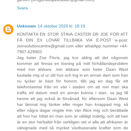
Svara
Unknown
14 oktober 2020 kl. 18:19
KONTAKTA EN STOR STAVA CASTER DR JOE FÖR ATT
FÅ DIN EX LOVAR TILLBAKA VIA E-POST e-post:
zionsolutioncentre@gmail.com eller whatApp nummer +44-
7907-629903
Jag heter Zoe Floris, jag tror aldrig att det någonsin
kommer att finnas en lösning på mitt förhållandeproblem
med min älskare. min älskare som heter Daan West
kastade mig ut ur sitt hus och tog in en annan dam som han
nu tycker är bäst för honom. tills jag en dag får ett
telefonsamtal från en vän i staden om att min man ska
träffa ett datum med en annan kvinna i stan, sa jag till
henne att jag också är förvånad, för eftersom Daan West
har lämnat mig tänker eller ringer han knappast mig. så
efter några dagar ringde min vän Alice mig och berättade
att hon har hittat en man som är väldigt mäktig, och att han
är en stor herbalist från verkligen vet vi alla att afrikaner är
välsignade med så mycket växtbaserade krafter som de