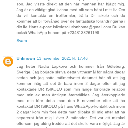
son. Jag visste direkt att den här mannen har hjälpt mig.
Jag är en väldigt glad kvinna med allt som hänt i mitt liv. Om
du vill kontakta en trollformler, träffa Dr Isikolo och du
kommer att bli förvånad över de fantastiska förändringarna i
ditt liv. Hans e-post: isikolosolutionhome@gmail.com Du kan
också WhatsApp honom på +2348133261196.
Svara
Unknown
13 november 2021 kl. 17:46
Jag heter Nadia Lapkova och kommer från Göteborg,
Sverige. Jag började skriva detta vittnesmål för några dagar
sedan och jag satte målmedvetet datumet här så att jag
kommer ihåg att det är bara inom 2 dagar efter att jag
kontaktade DR ISIKOLO som min länge förlorade relation
med min ex man äntligen återställdes. Jag återkopplade
med min före detta man den 5 november efter att ha
kontaktat DR ISIKOLO på hans WhatsApp-kontakt och inom
2 dagar kom min före detta man tillbaka till mig efter att ha
separerat från mig i över 8 månader. Det var ett mirakel
eftersom jag aldrig trodde att det skulle vara möjligt. Jag är