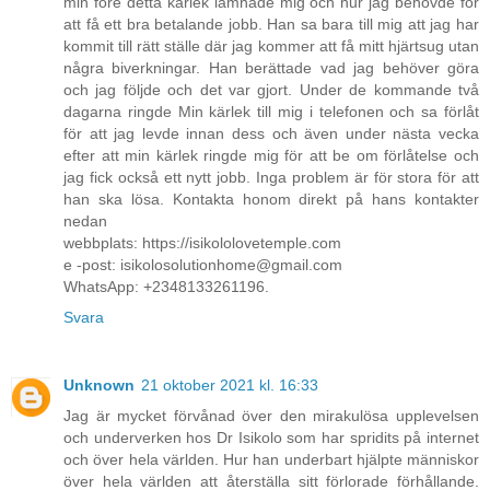
min före detta kärlek lämnade mig och hur jag behövde för
att få ett bra betalande jobb. Han sa bara till mig att jag har
kommit till rätt ställe där jag kommer att få mitt hjärtsug utan
några biverkningar. Han berättade vad jag behöver göra
och jag följde och det var gjort. Under de kommande två
dagarna ringde Min kärlek till mig i telefonen och sa förlåt
för att jag levde innan dess och även under nästa vecka
efter att min kärlek ringde mig för att be om förlåtelse och
jag fick också ett nytt jobb. Inga problem är för stora för att
han ska lösa. Kontakta honom direkt på hans kontakter
nedan
webbplats: https://isikololovetemple.com
e -post: isikolosolutionhome@gmail.com
WhatsApp: +2348133261196.
Svara
Unknown
21 oktober 2021 kl. 16:33
Jag är mycket förvånad över den mirakulösa upplevelsen
och underverken hos Dr Isikolo som har spridits på internet
och över hela världen. Hur han underbart hjälpte människor
över hela världen att återställa sitt förlorade förhållande.