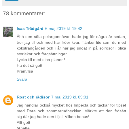
78 kommentarer:
Isas Trädgård
6 maj 2019 kl. 19:42
Åhh den söta pelargonnävan hade jag för några år sedan,
tror jag till och med har fröer kvar. Tänker lite som du med
köksträdgården och i år har jag snöat in på solrosor i olika
storlekar och färgsättningar.
Lycka till med dina planer !
Ha det så gott !
Kram/Isa
Svara
Rost och rädisor
7 maj 2019 kl. 09:01
Jag handlar också mycket hos Impecta och tackar för tipset
med Dara och sommarrudbeckian. Märkte att den frösått
sig där jag hade den i fjol. Vilken bonus!
Allt gott
/Anette