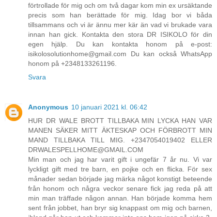
förtrollade för mig och om två dagar kom min ex ursäktande
precis som han berättade för mig. Idag bor vi båda
tillsammans och vi är ännu mer kär än vad vi brukade vara
innan han gick. Kontakta den stora DR ISIKOLO för din
egen hjälp. Du kan kontakta honom på e-post:
isikolosolutionhome@gmail.com Du kan också WhatsApp
honom på +2348133261196.
Svara
Anonymous
10 januari 2021 kl. 06:42
HUR DR WALE BROTT TILLBAKA MIN LYCKA HAN VAR
MANEN SÄKER MITT ÄKTESKAP OCH FÖRBROTT MIN
MAND TILLBAKA TILL MIG. +2347054019402 ELLER
DRWALESPELLHOME@GMAIL.COM
Min man och jag har varit gift i ungefär 7 år nu. Vi var
lyckligt gift med tre barn, en pojke och en flicka. För sex
månader sedan började jag märka något konstigt beteende
från honom och några veckor senare fick jag reda på att
min man träffade någon annan. Han började komma hem
sent från jobbet, han bryr sig knappast om mig och barnen,