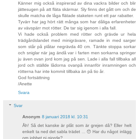
Känner mig också inspirerad av dina vackra bilder och blir
jättesugen på att fläta skärmar. Sly finns det gått om och de
skulle matcha de låga flätade staketen runt ett par rabatter.
Tyvärr har jag hört rätt många som har dåliga erfarenheter
av vävspärr mot rötter. De tar sig igenom i alla fall.
Vi hade också problem med rötter och grävde ur hela
trädgårdslandet med minigrävare, ramade in med sarger
som står på plåtar negrävda 40 cm. Tänkte stoppa sorkar
och sniglar när jag ändå var i farten men sorkarna springer
ju även ovan jord kom jag på sen. Lade i alla fall tillbaka all
jord och ställde lådorna ovanpå innanför inramningen och
rötterna har inte kommit tillbaka än på tio år.
God fortsättning
/Anette
Svara
Svar
Anonym
8 januari 2018 kl. 10:31
Åh! Så det kanske är plåt som är grejen då? Eller helt
enkelt ta ned det sabla trädet ... 😯 Har du något inlägg
om jobbet ni gjorde?