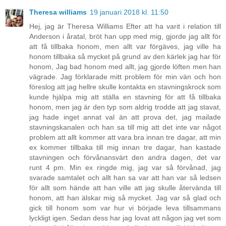
Theresa williams
19 januari 2018 kl. 11:50
Hej, jag är Theresa Williams Efter att ha varit i relation till
Anderson i åratal, bröt han upp med mig, gjorde jag allt för
att få tillbaka honom, men allt var förgäves, jag ville ha
honom tillbaka så mycket på grund av den kärlek jag har för
honom, Jag bad honom med allt, jag gjorde löften men han
vägrade. Jag förklarade mitt problem för min vän och hon
föreslog att jag hellre skulle kontakta en stavningskrock som
kunde hjälpa mig att ställa en stavning för att få tillbaka
honom, men jag är den typ som aldrig trodde att jag stavat,
jag hade inget annat val än att prova det, jag mailade
stavningskanalen och han sa till mig att det inte var något
problem att allt kommer att vara bra innan tre dagar, att min
ex kommer tillbaka till mig innan tre dagar, han kastade
stavningen och förvånansvärt den andra dagen, det var
runt 4 pm. Min ex ringde mig, jag var så förvånad, jag
svarade samtalet och allt han sa var att han var så ledsen
för allt som hände att han ville att jag skulle återvända till
honom, att han älskar mig så mycket. Jag var så glad och
gick till honom som var hur vi började leva tillsammans
lyckligt igen. Sedan dess har jag lovat att någon jag vet som