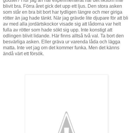
gödsel? Hur jag än har experimenterat har det liksom inte
blivit bra. Förra året gick det upp ett ljus. Den stora asken
som står en bra bit bort har tydligen längre och mer giriga
rötter än jag hade tänkt. När jag grävde lite djupare för att bli
av med alla jordärtskockor visade sig att lådorna var helt
fulla av rötter som hade sökt sig upp. Inte konstigt att
odlingen blivit lidande. Här finns alltså två val. Ta bort den
besvärliga asken. Eller gräva ur varenda låda och lägga
matta. Inte vet jag om det kommer funka. Men det känns
ändå värt ett försök.