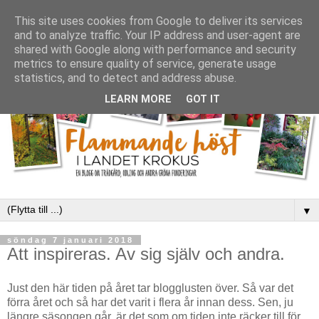
This site uses cookies from Google to deliver its services
and to analyze traffic. Your IP address and user-agent are
shared with Google along with performance and security
metrics to ensure quality of service, generate usage
statistics, and to detect and address abuse.
LEARN MORE
GOT IT
▼
söndag 7 januari 2018
Att inspireras. Av sig själv och andra.
Just den här tiden på året tar blogglusten över. Så var det
förra året och så har det varit i flera år innan dess. Sen, ju
längre säsongen går, är det som om tiden inte räcker till för