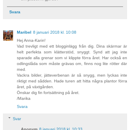
Svara
Maribel
8 januari 2018 kl. 10:08
Hej Anna-Karin!
Vad trevligt med ett blogginlägg från dig. Dina skärmar är
helt perfekta som klätterstöd, snyggt. Synd att jag inte
sparade alla grenar som vi klippte förra året. Har också en
odlingslåda som måste grävas om, finns nog lite rötter där
med.
Vackra bilder, jätteverbenan är så snygg, men lyckas inte
riktigt med sådden. Hade turen att hitta några plantor förra
året, på växtgården.
Önskar dig fin fortsättning på året.
/Marika
Svara
Svar
Anonym
8 januari 2018 kl. 10:33