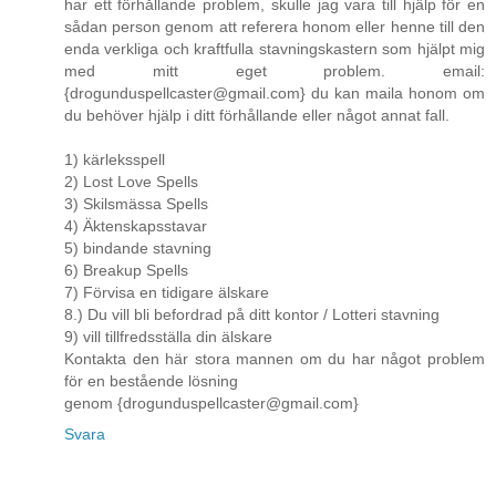
har ett förhållande problem, skulle jag vara till hjälp för en
sådan person genom att referera honom eller henne till den
enda verkliga och kraftfulla stavningskastern som hjälpt mig
med mitt eget problem. email:
{drogunduspellcaster@gmail.com} du kan maila honom om
du behöver hjälp i ditt förhållande eller något annat fall.
1) kärleksspell
2) Lost Love Spells
3) Skilsmässa Spells
4) Äktenskapsstavar
5) bindande stavning
6) Breakup Spells
7) Förvisa en tidigare älskare
8.) Du vill bli befordrad på ditt kontor / Lotteri stavning
9) vill tillfredsställa din älskare
Kontakta den här stora mannen om du har något problem
för en bestående lösning
genom {drogunduspellcaster@gmail.com}
Svara