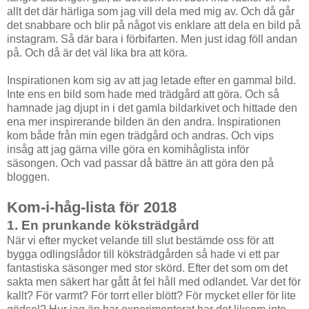
allt det där härliga som jag vill dela med mig av. Och då går
det snabbare och blir på något vis enklare att dela en bild på
instagram. Så där bara i förbifarten. Men just idag föll andan
på. Och då är det väl lika bra att köra.
Inspirationen kom sig av att jag letade efter en gammal bild.
Inte ens en bild som hade med trädgård att göra. Och så
hamnade jag djupt in i det gamla bildarkivet och hittade den
ena mer inspirerande bilden än den andra. Inspirationen
kom både från min egen trädgård och andras. Och vips
insåg att jag gärna ville göra en komihåglista inför
säsongen. Och vad passar då bättre än att göra den på
bloggen.
Kom-i-håg-lista för 2018
1. En prunkande köksträdgård
När vi efter mycket velande till slut bestämde oss för att
bygga odlingslådor till köksträdgården så hade vi ett par
fantastiska säsonger med stor skörd. Efter det som om det
sakta men säkert har gått åt fel håll med odlandet. Var det för
kallt? För varmt? För torrt eller blött? För mycket eller för lite