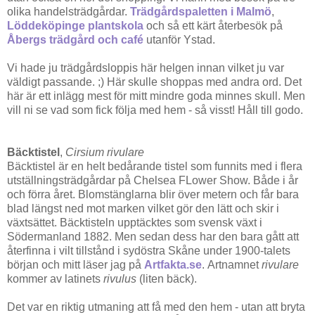
olika handelsträdgårdar.
Trädgårdspaletten i Malmö
,
Löddeköpinge plantskola
och så ett kärt återbesök på
Åbergs trädgård och café
utanför Ystad.
Vi hade ju trädgårdsloppis här helgen innan vilket ju var
väldigt passande. ;) Här skulle shoppas med andra ord. Det
här är ett inlägg mest för mitt mindre goda minnes skull. Men
vill ni se vad som fick följa med hem - så visst! Håll till godo.
Bäcktistel
,
Cirsium rivulare
Bäcktistel är en helt bedårande tistel som funnits med i flera
utställningsträdgårdar på Chelsea FLower Show. Både i år
och förra året. Blomstänglarna blir över metern och får bara
blad längst ned mot marken vilket gör den lätt och skir i
växtsättet. Bäcktisteln upptäcktes som svensk växt i
Södermanland 1882. Men sedan dess har den bara gått att
återfinna i vilt tillstånd i sydöstra Skåne under 1900-talets
början och mitt läser jag på
Artfakta.se
. Artnamnet
rivulare
kommer av latinets
rivulus
(liten bäck).
Det var en riktig utmaning att få med den hem - utan att bryta