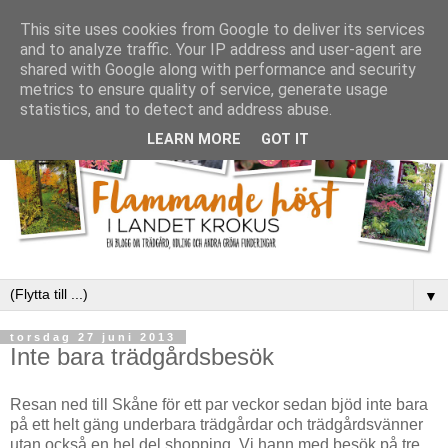
This site uses cookies from Google to deliver its services
and to analyze traffic. Your IP address and user-agent are
shared with Google along with performance and security
metrics to ensure quality of service, generate usage
statistics, and to detect and address abuse.
LEARN MORE
GOT IT
▼
torsdag 27 juni 2013
Inte bara trädgårdsbesök
Resan ned till Skåne för ett par veckor sedan bjöd inte bara
på ett helt gäng underbara trädgårdar och trädgårdsvänner
utan också en hel del shopping. Vi hann med besök på tre