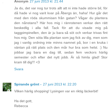
Anonym
27 juni 2013 kl. 21:44
Ja du, det var nog tur trots allt att ni inte hade större bil, för
då hade vi nog varit kvar på Åbergs än, haha! Hur går det
med den röda skummisen från gatan? Vågar du plantera
den nånstans? Här hos mig i rännstenen verkar den rätt
beskedlig i alla fall. Tack för att du visade mig på
taggpimpinellen, den är ju bara så söt och verkar trivas fint
hos mig. Den söta lilla plantan som jag fick av dig, men som
jag i vanlig ordning inte minns namnet på, bor i en kruka i
väntan på rätt plats och den mår hur bra som helst. :) Nu
jobbar jag bara en dag till, sedan fem veckors härlig
semester och efter det nytt jobb. Är så himla glad! Stor
kram till dig!!! <3
Svara
Spirande grönt -
27 juni 2013 kl. 22:20
Vilken härlig shopping! Lysingen var en riktig läckerbit!
Ha det gott,
Rebecca