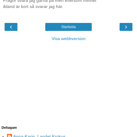
Frågor svara jag gärna på men eftersom minnet
ibland är kort så svarar jag här.
‹
›
Startsida
Visa webbversion
Deltagare
Anna-Karin, Landet Krokus