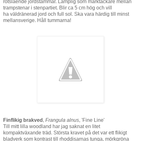
rotslående jordstammar. Lämplig som marktäckare mellan
trampstenar i stenpartiet. Blir ca 5 cm hög och vill
ha väldränerad jord och full sol. Ska vara härdig till minst
mellansverige. Håll tummarna!
Finflikig brakved
,
Frangula alnus
, 'Fine Line'
Till mitt lilla woodland har jag saknat en litet
kompaktväxande träd. Största kravet på det var ett flikigt
bladverk som kontrast till rhoddisarnas tunga, mörkgröna