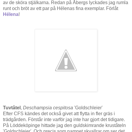
av de sköra stjälkarna. Redan på Åbergs lyckades jag rumla
runt och bröt av ett par på Hélenas fina exemplar. Förlåt
Hélena
!
Tuvtåtel
,
Deschampsia cespitosa
'Goldschleier'
Efter CFS kändes det också givet att flytta in fler gräs i
trädgården. Förstår inte varför jag inte har gjort det tidigare.
På Löddeköpinge hittade jag den guldskimrande kruståteln
'Goldschleier'. Och precis som namnet skvallrar om ser det