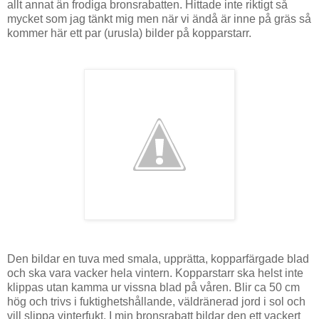
allt annat än frodiga bronsrabatten. Hittade inte riktigt så
mycket som jag tänkt mig men när vi ändå är inne på gräs så
kommer här ett par (urusla) bilder på kopparstarr.
Den bildar en tuva med smala, upprätta, kopparfärgade blad
och ska vara vacker hela vintern. Kopparstarr ska helst inte
klippas utan kamma ur vissna blad på våren. Blir ca 50 cm
hög och trivs i fuktighetshållande, väldränerad jord i sol och
vill slippa vinterfukt. I min bronsrabatt bildar den ett vackert