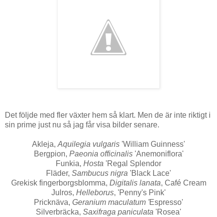
Det följde med fler växter hem så klart. Men de är inte riktigt i
sin prime just nu så jag får visa bilder senare.
Akleja,
Aquilegia vulgaris
'William Guinness'
Bergpion,
Paeonia officinalis
'Anemoniflora'
Funkia,
Hosta
'Regal Splendor
Fläder,
Sambucus nigra
'Black Lace'
Grekisk fingerborgsblomma,
Digitalis lanata
, Café Cream
Julros,
Helleborus
, 'Penny's Pink'
Pricknäva,
Geranium maculatum '
Espresso'
Silverbräcka,
Saxifraga paniculata
'Rosea'