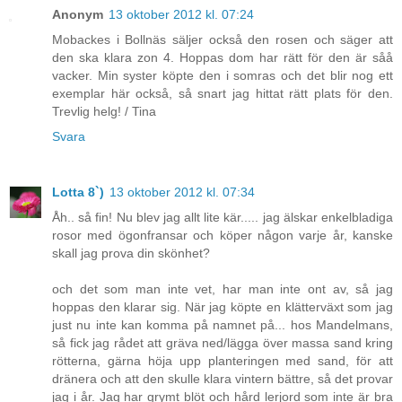
Anonym
13 oktober 2012 kl. 07:24
Mobackes i Bollnäs säljer också den rosen och säger att
den ska klara zon 4. Hoppas dom har rätt för den är såå
vacker. Min syster köpte den i somras och det blir nog ett
exemplar här också, så snart jag hittat rätt plats för den.
Trevlig helg! / Tina
Svara
Lotta 8`)
13 oktober 2012 kl. 07:34
Åh.. så fin! Nu blev jag allt lite kär..... jag älskar enkelbladiga
rosor med ögonfransar och köper någon varje år, kanske
skall jag prova din skönhet?
och det som man inte vet, har man inte ont av, så jag
hoppas den klarar sig. När jag köpte en klätterväxt som jag
just nu inte kan komma på namnet på... hos Mandelmans,
så fick jag rådet att gräva ned/lägga över massa sand kring
rötterna, gärna höja upp planteringen med sand, för att
dränera och att den skulle klara vintern bättre, så det provar
jag i år. Jag har grymt blöt och hård lerjord som inte är bra