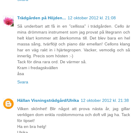
Trädgården på Höjden...
12 oktober 2012 kl. 21:08
Så underbart att få in en "cellissa" i trädgården. Cello är
mina drömmars instrument som jag provat på litegrann och
helt klart kommer att återkomma till. Det blev bara en hel
massa sång, tvärflöjt och piano där emellan! Cellons klang
har en väg rakt in i hjärtegropen. Vacker, vemodig och så
innerlig. Precis som hösten :-)
Tack för dina rara ord. De värmer så.
Kram i fredagskvällen
åsa
Svara
Hällan Visningsträdgård/Ulrika
12 oktober 2012 kl. 21:38
Vilken skönhet! Blir något att prova nästa år, jag gillar
verkligen dom enkla rosblommorna och doft vill jag ha. Tack
för tipset!
Ha en bra helg!
Ulrika