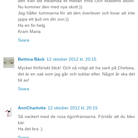
den från sitt inklämda liv mellan Irma Och Maidens Blush.
Nu kommer den med nya skott:)).
Jag håller tummarna för att den överlever och lovar att inte
yppa ett ljud om din zon:)).
Ha en fin helg.
Kram Maria
Svara
Bettina Bäck
12 oktober 2012 kl. 20:15
Mycket förföriskt blick! Och så roligt att ha varit på Chelsea,
det är en sak som jag går och suktar efter. Något år ska det
bli av!
Svara
AnnCharlotte
12 oktober 2012 kl. 20:15
Så vackert med de rosa ögonfransarna. Förstår att du blev
kär.
Ha det bra :)
Svara