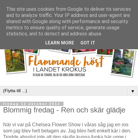
This site uses cookies from Google to deliver its services
and to analyze traffic. Your IP address and user-agent are
shared with Google along with performance and security
metrics to ensure quality of service, generate usage
statistics, and to detect and address abuse.
LEARN MORE
GOT IT
▼
fredag 12 oktober 2012
Blommig fredag - Ren och skär glädje
När vi var på Chelsea Flower Show i våras såg jag en ros
som jag blev helt betagen av. Jag blev helt enkelt kär i den.
Trodde absolut inte att den skulle kunna funka här uppe i