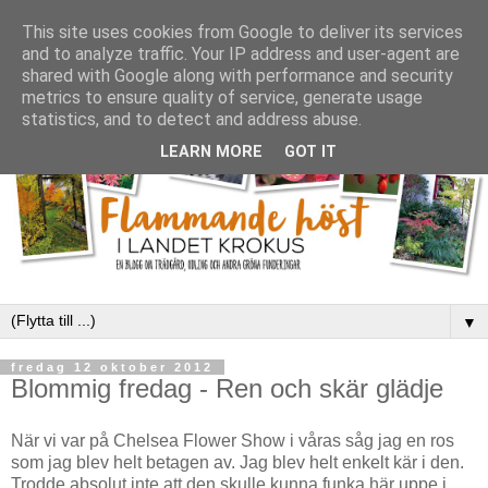
This site uses cookies from Google to deliver its services
and to analyze traffic. Your IP address and user-agent are
shared with Google along with performance and security
metrics to ensure quality of service, generate usage
statistics, and to detect and address abuse.
LEARN MORE
GOT IT
▼
fredag 12 oktober 2012
Blommig fredag - Ren och skär glädje
När vi var på Chelsea Flower Show i våras såg jag en ros
som jag blev helt betagen av. Jag blev helt enkelt kär i den.
Trodde absolut inte att den skulle kunna funka här uppe i