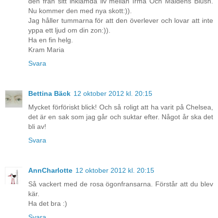
den från sitt inklämda liv mellan Irma Och Maidens Blush.
Nu kommer den med nya skott:)).
Jag håller tummarna för att den överlever och lovar att inte
yppa ett ljud om din zon:)).
Ha en fin helg.
Kram Maria
Svara
Bettina Bäck
12 oktober 2012 kl. 20:15
Mycket förföriskt blick! Och så roligt att ha varit på Chelsea,
det är en sak som jag går och suktar efter. Något år ska det
bli av!
Svara
AnnCharlotte
12 oktober 2012 kl. 20:15
Så vackert med de rosa ögonfransarna. Förstår att du blev
kär.
Ha det bra :)
Svara