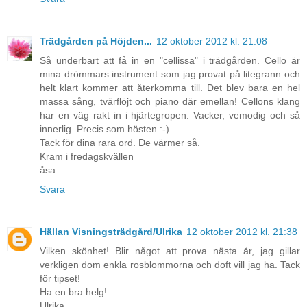
Trädgården på Höjden...
12 oktober 2012 kl. 21:08
Så underbart att få in en "cellissa" i trädgården. Cello är
mina drömmars instrument som jag provat på litegrann och
helt klart kommer att återkomma till. Det blev bara en hel
massa sång, tvärflöjt och piano där emellan! Cellons klang
har en väg rakt in i hjärtegropen. Vacker, vemodig och så
innerlig. Precis som hösten :-)
Tack för dina rara ord. De värmer så.
Kram i fredagskvällen
åsa
Svara
Hällan Visningsträdgård/Ulrika
12 oktober 2012 kl. 21:38
Vilken skönhet! Blir något att prova nästa år, jag gillar
verkligen dom enkla rosblommorna och doft vill jag ha. Tack
för tipset!
Ha en bra helg!
Ulrika