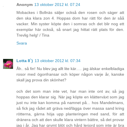
Anonym
13 oktober 2012 kl. 07:24
Mobackes i Bollnäs säljer också den rosen och säger att
den ska klara zon 4. Hoppas dom har rätt för den är såå
vacker. Min syster köpte den i somras och det blir nog ett
exemplar här också, så snart jag hittat rätt plats för den.
Trevlig helg! / Tina
Svara
Lotta 8`)
13 oktober 2012 kl. 07:34
Åh.. så fin! Nu blev jag allt lite kär..... jag älskar enkelbladiga
rosor med ögonfransar och köper någon varje år, kanske
skall jag prova din skönhet?
och det som man inte vet, har man inte ont av, så jag
hoppas den klarar sig. När jag köpte en klätterväxt som jag
just nu inte kan komma på namnet på... hos Mandelmans,
så fick jag rådet att gräva ned/lägga över massa sand kring
rötterna, gärna höja upp planteringen med sand, för att
dränera och att den skulle klara vintern bättre, så det provar
jag i år. Jag har grymt blöt och hård lerjord som inte är bra