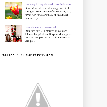
Blommig fredag - tema de fyra årstiderna
Oooh så kul det var att kika genom året
som gått. Men längtan efter sommar, sol,
färger och fågelsång blev ju inte direkt
mindre ... ;) Hu...
En önskan om en vacker jul
Da'n före da'n ... I morgon är det dags.
Julen är här på allvar. Klappar ska öppnas,
mat ska proppas ner och stämningen ska
vara på ...
FÖLJ LANDET KROKUS PÅ INSTAGRAM