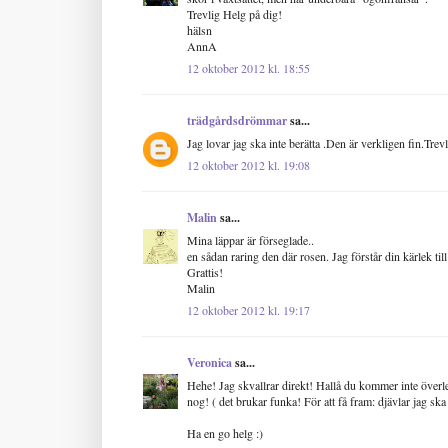
Trevlig Helg på dig!
hälsn
AnnA
12 oktober 2012 kl. 18:55
trädgårdsdrömmar
sa...
Jag lovar jag ska inte berätta .Den är verkligen fin.Trevl
12 oktober 2012 kl. 19:08
Malin
sa...
Mina läppar är förseglade..
en sådan raring den där rosen. Jag förstår din kärlek ti
Grattis!
Malin
12 oktober 2012 kl. 19:17
Veronica
sa...
Hehe! Jag skvallrar direkt! Hallå du kommer inte överleva
nog! ( det brukar funka! För att få fram: djävlar jag ska 
Ha en go helg :)