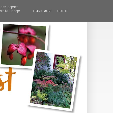
 user-agent
nerate usage
LEARN MORE
GOT IT