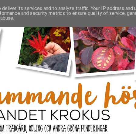
deliver its services and to analyze traffic. Your IP address and
formance and security metrics to ensure quality of service, ge
 abuse.