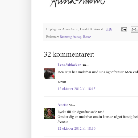
Upplagd av
Anna-Karin, Landet Krokus
kl.
18:09
Etiketter:
Blommig fredag
,
Rosor
32 kommentarer:
Lena/isklockan
sa...
Den är ju helt underbar med sina ögonfransar. Men vad
Kram
12 oktober 2012 kl. 18:15
Anette
sa...
Lycka till din ögonfransade ros!
Önskar dig en underbar om än kanske något frostig hel
/Anette
12 oktober 2012 kl. 18:16