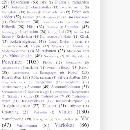
(29)
Dekoration
(63)
Djuren i trädgården
DIY
(8)
(43)
Doftrabatt
(15)
Entrérabatten
(13)
Favoriter just nu
(9)
Fröer och
Festligheter
(18)
Frukt och bär
(12)
Formlära
(1)
sådder
(52)
Färglära
(15)
Grönsaker
Gräs
(6)
Grusgården
(1)
Guldrabatten
(30)
(11)
Hedvigs Trädgård
(6)
Halloween
(1)
Hillevik
(28)
Höst
(62)
Inomhus
(43)
Höstlökar
(1)
Inspiration
(24)
Jul
(29)
Inredning
(2)
Iris
(2)
Julrosor
(3)
Krukväxter
(14)
Kul vetande om växter
(11)
Kärlek
Krokus
(4)
Köksträdgården
(47)
(13)
Landet Krokus i media
(4)
Loppis
(17)
Lavendelbersån
(4)
Magnolia
(2)
Mandala
(1)
Murrabatten
(23)
Medelhavshörnan
(13)
Månadens växt
Månadsbilden
(46)
(16)
Nominering
(2)
Offentlig miljö
(1)
Perenner
(103)
Pioner
(13)
Pionrabatten
(5)
Resor
Plantskolor
(11)
Recept
(13)
Plankrabatten
(1)
Projekt
(1)
(38)
Rosor
(53)
Rosengången
(6)
Rhododendron
(1)
Rosrabatten
(33)
Silverrabatten
(39)
Röda rabatten
(8)
Skuggrabatt
(15)
Skördefest
(12)
Skog och mark
(3)
Sommar
(49)
Sommarblommor
(31)
Snittblommor
(7)
Sommarrabatten
(2)
Sponsrat inlägg
(4)
Trapprabatten
Stentrappan
(1)
Trädgård i kruka
(13)
Trädgård på TV
(9)
Trädgårdens
(6)
färger
(11)
Trädgårdsdesign
(17)
Trädgårdskompisar
(7)
Trädgårdsmässor
(27)
Tulpaner
(21)
Utflykter
(18)
Vinter
(130)
Utlottning
(21)
Vedlunden
(2)
Vår
Vinterförvaring
(19)
Vintergrönt
(2)
Vita rabatten
(4)
(97)
Vårlökar
(86)
Vårblommor
(51)