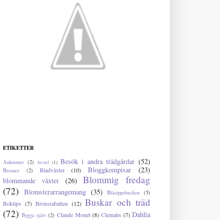
ETIKETTER
Besök i andra trädgårdar
(52)
Auktioner
(2)
Award
(1)
Bloggkompisar
(23)
Bladväxter
(10)
Bienner
(2)
Blommig fredag
blommande växter
(26)
(72)
Blomsterarrangemang
(35)
Blåsippsbacken
(5)
Buskar och träd
Boktips
(7)
Bronsrabatten
(12)
(72)
Dahlia
Claude Monet
(8)
Clematis
(7)
Bygga själv
(2)