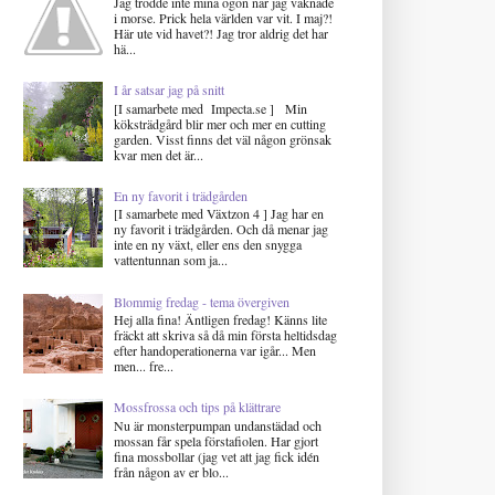
Jag trodde inte mina ögon när jag vaknade
i morse. Prick hela världen var vit. I maj?!
Här ute vid havet?! Jag tror aldrig det har
hä...
I år satsar jag på snitt
[I samarbete med Impecta.se ] Min
köksträdgård blir mer och mer en cutting
garden. Visst finns det väl någon grönsak
kvar men det är...
En ny favorit i trädgården
[I samarbete med Växtzon 4 ] Jag har en
ny favorit i trädgården. Och då menar jag
inte en ny växt, eller ens den snygga
vattentunnan som ja...
Blommig fredag - tema övergiven
Hej alla fina! Äntligen fredag! Känns lite
fräckt att skriva så då min första heltidsdag
efter handoperationerna var igår... Men
men... fre...
Mossfrossa och tips på klättrare
Nu är monsterpumpan undanstädad och
mossan får spela förstafiolen. Har gjort
fina mossbollar (jag vet att jag fick idén
från någon av er blo...