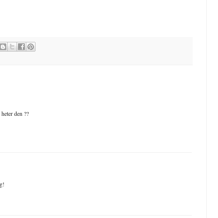
 heter den ??
g!