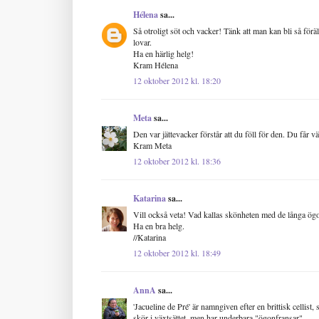
Hélena
sa...
Så otroligt söt och vacker! Tänk att man kan bli så föräl
lovar.
Ha en härlig helg!
Kram Hélena
12 oktober 2012 kl. 18:20
Meta
sa...
Den var jättevacker förstår att du föll för den. Du får vä
Kram Meta
12 oktober 2012 kl. 18:36
Katarina
sa...
Vill också veta! Vad kallas skönheten med de långa ög
Ha en bra helg.
//Katarina
12 oktober 2012 kl. 18:49
AnnA
sa...
'Jacueline de Pré' är namngiven efter en brittisk cellis
skör i växtsättet, men har underbara "ögonfransar".