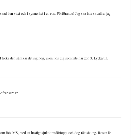
skad i en växt och i synnerhet i en ros. Förförande! Jag ska inte skvallra, jag
l täcka den så fixar det sig nog, även hos dig som inte har zon 3. Lycka till.
onfransarna?
t, som fick MS, med ett hastigt sjukdomsförlopp, och dog rätt så ung. Rosen är