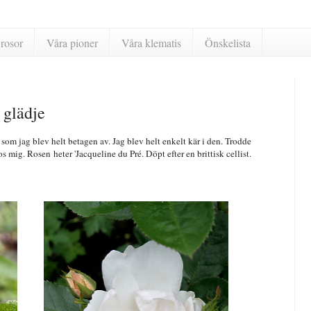
rosor
Våra pioner
Våra klematis
Önskelista
 glädje
som jag blev helt betagen av. Jag blev helt enkelt kär i den. Trodde
s mig. Rosen heter 'Jacqueline du Pré. Döpt efter en brittisk cellist.