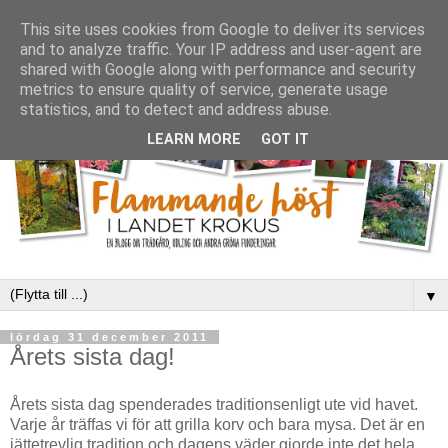
This site uses cookies from Google to deliver its services
and to analyze traffic. Your IP address and user-agent are
shared with Google along with performance and security
metrics to ensure quality of service, generate usage
statistics, and to detect and address abuse.
LEARN MORE
GOT IT
▼
lördag 31 december 2011
Årets sista dag!
Årets sista dag spenderades traditionsenligt ute vid havet.
Varje år träffas vi för att grilla korv och bara mysa. Det är en
jättetrevlig tradition och dagens väder gjorde inte det hela