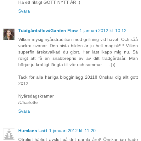
Ha ett riktigt GOTT NYTT ÅR :)
Svara
Trädgårdsflow/Garden Flow
1 januari 2012 kl. 10:12
Vilken mysig nyårstradition med grillning vid havet. Och såå
vackra svanar. Den sista bilden är ju helt magisk!!!! Vilken
superfin årskavalkad du gjort. Har läst ikapp mig nu. Så
roligt att få en snabbrepris av av ditt trädgårdsår. Man
börjar ju kraftigt längta till vår och sommar.... :-)))
Tack för alla härliga blogginlägg 2011!! Önskar dig allt gott
2012.
Nyårsdagskramar
/Charlotte
Svara
Humlans Lott
1 januari 2012 kl. 11:20
Otroligt härligt avslut på det gamla året! Önskar jag hade