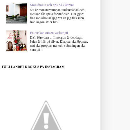
Mossfrossa och tips på klättrare
Nu är monsterpumpan undanstädad och
mossan får spela förstafiolen. Har gjort
fina mossbollar (jag vet att jag fick idén
från någon av er blo...
En önskan om en vacker jul
Da'n före da'n ... I morgon är det dags.
Julen är här på allvar. Klappar ska öppnas,
mat ska proppas ner och stämningen ska
vara på ...
FÖLJ LANDET KROKUS PÅ INSTAGRAM