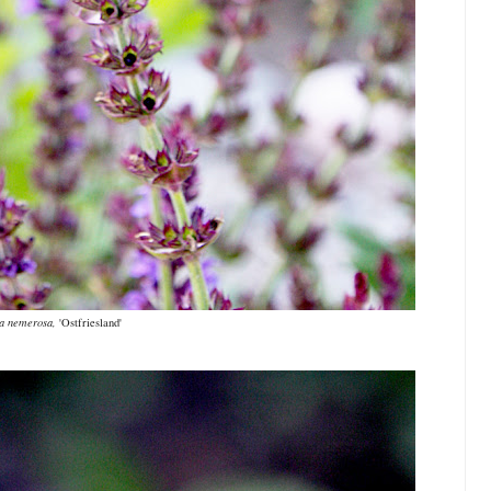
ia nemerosa,
'Ostfriesland'