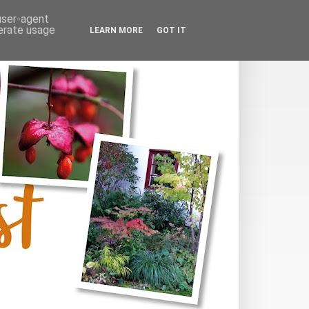
 user-agent
nerate usage
LEARN MORE
GOT IT