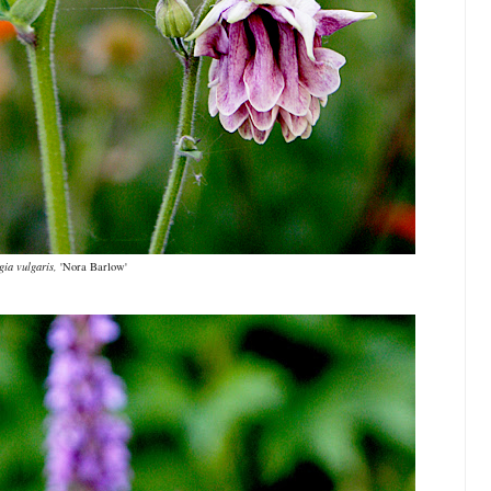
gia vulgaris,
'Nora Barlow'