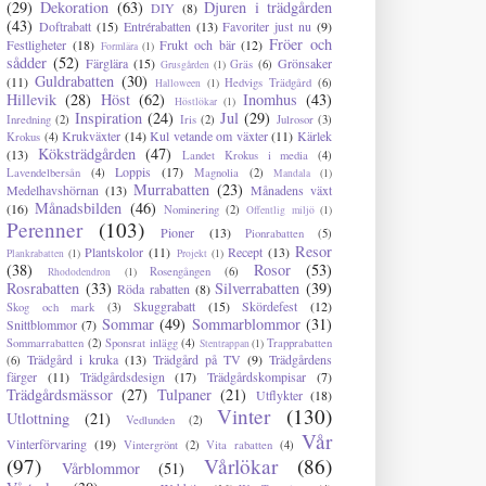
(29)
Dekoration
(63)
Djuren i trädgården
DIY
(8)
(43)
Doftrabatt
(15)
Entrérabatten
(13)
Favoriter just nu
(9)
Fröer och
Festligheter
(18)
Frukt och bär
(12)
Formlära
(1)
sådder
(52)
Färglära
(15)
Grönsaker
Gräs
(6)
Grusgården
(1)
Guldrabatten
(30)
(11)
Hedvigs Trädgård
(6)
Halloween
(1)
Hillevik
(28)
Höst
(62)
Inomhus
(43)
Höstlökar
(1)
Inspiration
(24)
Jul
(29)
Inredning
(2)
Iris
(2)
Julrosor
(3)
Krukväxter
(14)
Kul vetande om växter
(11)
Kärlek
Krokus
(4)
Köksträdgården
(47)
(13)
Landet Krokus i media
(4)
Loppis
(17)
Lavendelbersån
(4)
Magnolia
(2)
Mandala
(1)
Murrabatten
(23)
Medelhavshörnan
(13)
Månadens växt
Månadsbilden
(46)
(16)
Nominering
(2)
Offentlig miljö
(1)
Perenner
(103)
Pioner
(13)
Pionrabatten
(5)
Resor
Plantskolor
(11)
Recept
(13)
Plankrabatten
(1)
Projekt
(1)
(38)
Rosor
(53)
Rosengången
(6)
Rhododendron
(1)
Rosrabatten
(33)
Silverrabatten
(39)
Röda rabatten
(8)
Skuggrabatt
(15)
Skördefest
(12)
Skog och mark
(3)
Sommar
(49)
Sommarblommor
(31)
Snittblommor
(7)
Sommarrabatten
(2)
Sponsrat inlägg
(4)
Trapprabatten
Stentrappan
(1)
Trädgård i kruka
(13)
Trädgård på TV
(9)
Trädgårdens
(6)
färger
(11)
Trädgårdsdesign
(17)
Trädgårdskompisar
(7)
Trädgårdsmässor
(27)
Tulpaner
(21)
Utflykter
(18)
Vinter
(130)
Utlottning
(21)
Vedlunden
(2)
Vår
Vinterförvaring
(19)
Vintergrönt
(2)
Vita rabatten
(4)
(97)
Vårlökar
(86)
Vårblommor
(51)