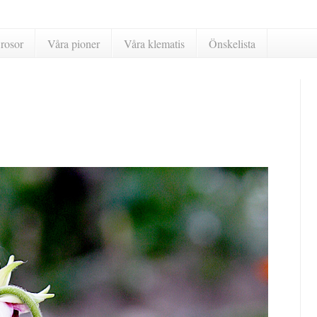
rosor
Våra pioner
Våra klematis
Önskelista