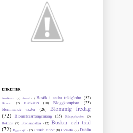
ETIKETTER
Besök i andra trädgårdar
(52)
Auktioner
(2)
Award
(1)
Bloggkompisar
(23)
Bladväxter
(10)
Bienner
(2)
Blommig fredag
blommande växter
(26)
(72)
Blomsterarrangemang
(35)
Blåsippsbacken
(5)
Buskar och träd
Boktips
(7)
Bronsrabatten
(12)
(72)
Dahlia
Claude Monet
(8)
Clematis
(7)
Bygga själv
(2)