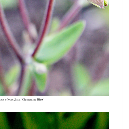
aris clematiflora,
'Clementine Blue'