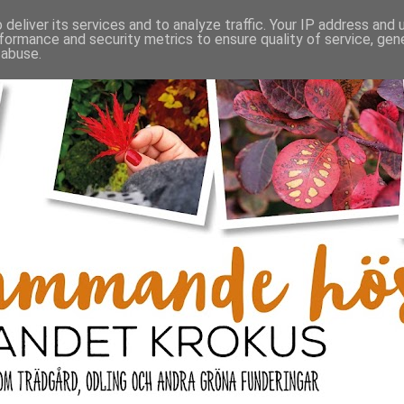
deliver its services and to analyze traffic. Your IP address and
formance and security metrics to ensure quality of service, ge
 abuse.