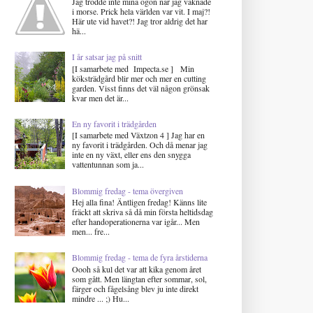
Jag trodde inte mina ögon när jag vaknade
i morse. Prick hela världen var vit. I maj?!
Här ute vid havet?! Jag tror aldrig det har
hä...
I år satsar jag på snitt
[I samarbete med Impecta.se ] Min
köksträdgård blir mer och mer en cutting
garden. Visst finns det väl någon grönsak
kvar men det är...
En ny favorit i trädgården
[I samarbete med Växtzon 4 ] Jag har en
ny favorit i trädgården. Och då menar jag
inte en ny växt, eller ens den snygga
vattentunnan som ja...
Blommig fredag - tema övergiven
Hej alla fina! Äntligen fredag! Känns lite
fräckt att skriva så då min första heltidsdag
efter handoperationerna var igår... Men
men... fre...
Blommig fredag - tema de fyra årstiderna
Oooh så kul det var att kika genom året
som gått. Men längtan efter sommar, sol,
färger och fågelsång blev ju inte direkt
mindre ... ;) Hu...