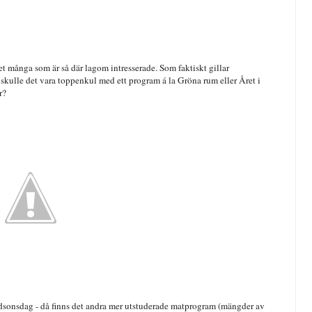
 det många som är så där lagom intresserade. Som faktiskt gillar
 skulle det vara toppenkul med ett program á la Gröna rum eller Året i
r?
gårdsonsdag - då finns det andra mer utstuderade matprogram (mängder av