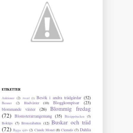
ETIKETTER
Besök i andra trädgårdar
(52)
Auktioner
(2)
Award
(1)
Bloggkompisar
(23)
Bladväxter
(10)
Bienner
(2)
Blommig fredag
blommande växter
(26)
(72)
Blomsterarrangemang
(35)
Blåsippsbacken
(5)
Buskar och träd
Boktips
(7)
Bronsrabatten
(12)
(72)
Dahlia
Claude Monet
(8)
Clematis
(7)
Bygga själv
(2)