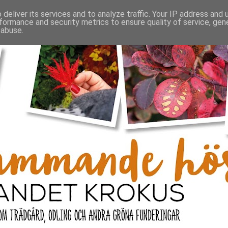
deliver its services and to analyze traffic. Your IP address and
formance and security metrics to ensure quality of service, ge
 abuse.