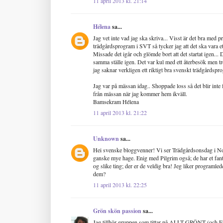
11 april 2013 kl. 21:14
Hélena
sa...
Jag vet inte vad jag ska skriva... Visst är det bra med
trädgårdsprogram i SVT så tycker jag att det ska vara et
Missade det igår och glömde bort att det startat igen... D
samma ställe igen. Det var kul med ett återbesök men tr
jag saknar verkligen ett riktigt bra svenskt trädgårdspr
Jag var på mässan idag.. Shoppade loss så det blir inte 
från mässan när jag kommer hem ikväll.
Bamsekram Hélena
11 april 2013 kl. 21:22
Unknown
sa...
Hei svenske bloggvenner! Vi ser Trädgårdsonsdag i Norg
ganske mye hage. Enig med Pilgrim også; de har et fanta
og slike ting; der er de veldig bra! Jeg liker program
dem?
11 april 2013 kl. 22:25
Grön skön passion
sa...
Jag tillhör gruppen som tittar på ALLT GRÖNT (och Ern