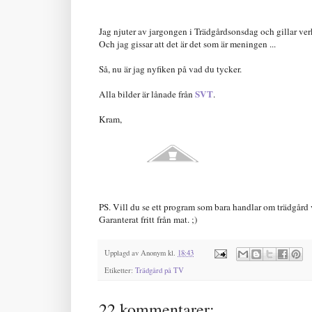
Jag njuter av jargongen i Trädgårdsonsdag och gillar verk
Och jag gissar att det är det som är meningen ...
Så, nu är jag nyfiken på vad du tycker.
SVT
Alla bilder är lånade från
.
Kram,
PS. Vill du se ett program som bara handlar om trädgård v
Garanterat fritt från mat. ;)
Upplagd av
Anonym
kl.
18:43
Etiketter:
Trädgård på TV
22 kommentarer: