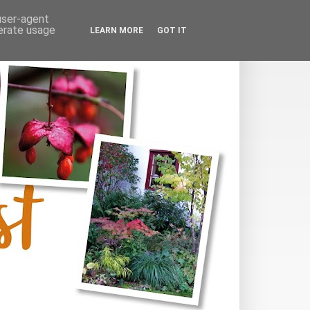
 user-agent
nerate usage
LEARN MORE
GOT IT