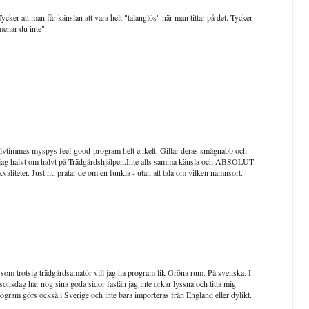
Tycker att man får känslan att vara helt "talanglös" när man tittar på det. Tycker
 menar du inte".
halvtimmes myspys feel-good-program helt enkelt. Gillar deras smågnabb och
tar jag halvt om halvt på Trädgårdshjälpen.Inte alls samma känsla och ABSOLUT
aliteter. Just nu pratar de om en funkia - utan att tala om vilken namnsort.
 som trotsig trädgårdsamatör vill jag ha program lik Gröna rum. På svenska. I
sonsdag har nog sina goda sidor fastän jag inte orkar lyssna och titta mig
rogram görs också i Sverige och inte bara importeras från England eller dylikt.