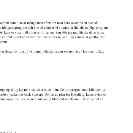
 program som tilltalar många men eftersom man bara satsar på ett svenskt
t trädgårdsprogram och inte ett allmänt-vi-stoppar-in-lite-allt-möjligt-program.
et kanske visar mitt intresse för serien. Sen stör jag mig lite på att de är på
e år i rad. Fotot är vackert men känns också igen. Jag kanske är gnällig men
ogram.
fler dagar för mig :-) vi hinner nöta på varann senare i år ;-) kommer inlägg
e også, og jeg må si at det er ett av mine favorittprogrammer. Litt mat, og
stisk vakkert estetisk konsept. De har en plan for lyssetting, kameravinkler
lederne også, men jeg savner Gustav og Marie Mandelmann. Hvor ble det av
st..hihi...)