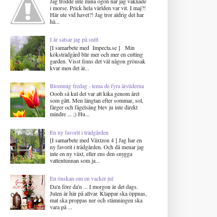
Jag trodde inte mina ögon när jag vaknade
i morse. Prick hela världen var vit. I maj?!
Här ute vid havet?! Jag tror aldrig det har
hä...
I år satsar jag på snitt
[I samarbete med Impecta.se ] Min
köksträdgård blir mer och mer en cutting
garden. Visst finns det väl någon grönsak
kvar men det är...
Blommig fredag - tema de fyra årstiderna
Oooh så kul det var att kika genom året
som gått. Men längtan efter sommar, sol,
färger och fågelsång blev ju inte direkt
mindre ... ;) Hu...
En ny favorit i trädgården
[I samarbete med Växtzon 4 ] Jag har en
ny favorit i trädgården. Och då menar jag
inte en ny växt, eller ens den snygga
vattentunnan som ja...
En önskan om en vacker jul
Da'n före da'n ... I morgon är det dags.
Julen är här på allvar. Klappar ska öppnas,
mat ska proppas ner och stämningen ska
vara på ...