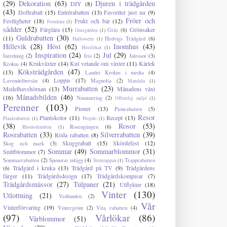
(29)
Dekoration
(63)
Djuren i trädgården
DIY
(8)
(43)
Doftrabatt
(15)
Entrérabatten
(13)
Favoriter just nu
(9)
Fröer och
Festligheter
(18)
Frukt och bär
(12)
Formlära
(1)
sådder
(52)
Färglära
(15)
Grönsaker
Gräs
(6)
Grusgården
(1)
Guldrabatten
(30)
(11)
Hedvigs Trädgård
(6)
Halloween
(1)
Hillevik
(28)
Höst
(62)
Inomhus
(43)
Höstlökar
(1)
Inspiration
(24)
Jul
(29)
Inredning
(2)
Iris
(2)
Julrosor
(3)
Krukväxter
(14)
Kul vetande om växter
(11)
Kärlek
Krokus
(4)
Köksträdgården
(47)
(13)
Landet Krokus i media
(4)
Loppis
(17)
Lavendelbersån
(4)
Magnolia
(2)
Mandala
(1)
Murrabatten
(23)
Medelhavshörnan
(13)
Månadens växt
Månadsbilden
(46)
(16)
Nominering
(2)
Offentlig miljö
(1)
Perenner
(103)
Pioner
(13)
Pionrabatten
(5)
Resor
Plantskolor
(11)
Recept
(13)
Plankrabatten
(1)
Projekt
(1)
(38)
Rosor
(53)
Rosengången
(6)
Rhododendron
(1)
Rosrabatten
(33)
Silverrabatten
(39)
Röda rabatten
(8)
Skuggrabatt
(15)
Skördefest
(12)
Skog och mark
(3)
Sommar
(49)
Sommarblommor
(31)
Snittblommor
(7)
Sommarrabatten
(2)
Sponsrat inlägg
(4)
Trapprabatten
Stentrappan
(1)
Trädgård i kruka
(13)
Trädgård på TV
(9)
Trädgårdens
(6)
färger
(11)
Trädgårdsdesign
(17)
Trädgårdskompisar
(7)
Trädgårdsmässor
(27)
Tulpaner
(21)
Utflykter
(18)
Vinter
(130)
Utlottning
(21)
Vedlunden
(2)
Vår
Vinterförvaring
(19)
Vintergrönt
(2)
Vita rabatten
(4)
(97)
Vårlökar
(86)
Vårblommor
(51)