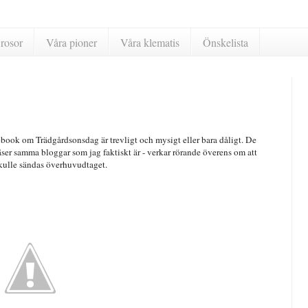
rosor
Våra pioner
Våra klematis
Önskelista
ebook om Trädgårdsonsdag är trevligt och mysigt eller bara dåligt. De
läser samma bloggar som jag faktiskt är - verkar rörande överens om att
skulle sändas överhuvudtaget.