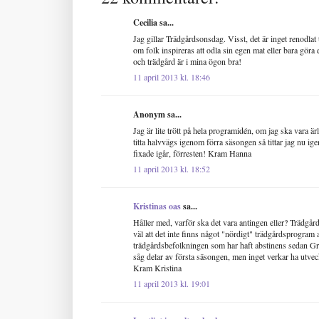
Cecilia sa...
Jag gillar Trädgårdsonsdag. Visst, det är inget renodlat 
om folk inspireras att odla sin egen mat eller bara göra e
och trädgård är i mina ögon bra!
11 april 2013 kl. 18:46
Anonym sa...
Jag är lite trött på hela programidén, om jag ska vara ärl
titta halvvägs igenom förra säsongen så tittar jag nu ige
fixade igår, förresten! Kram Hanna
11 april 2013 kl. 18:52
Kristinas oas
sa...
Håller med, varför ska det vara antingen eller? Trädg
väl att det inte finns något "nördigt" trädgårdsprogram al
trädgårdsbefolkningen som har haft abstinens sedan Gr
såg delar av första säsongen, men inget verkar ha utveckl
Kram Kristina
11 april 2013 kl. 19:01