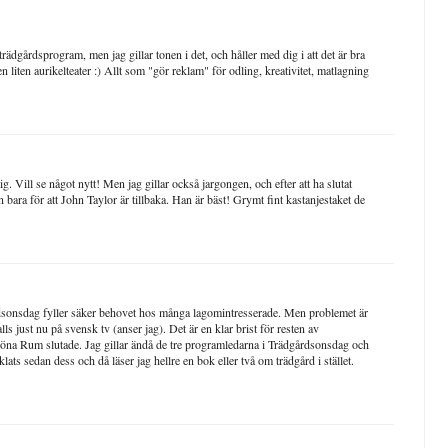
trädgårdsprogram, men jag gillar tonen i det, och håller med dig i att det är bra
n liten aurikelteater :) Allt som "gör reklam" för odling, kreativitet, matlagning
ig. Vill se något nytt! Men jag gillar också jargongen, och efter att ha slutat
n bara för att John Taylor är tillbaka. Han är bäst! Grymt fint kastanjestaket de
årdsonsdag fyller säker behovet hos många lagomintresserade. Men problemet är
ls just nu på svensk tv (anser jag). Det är en klar brist för resten av
öna Rum slutade. Jag gillar ändå de tre programledarna i Trädgårdsonsdag och
ats sedan dess och då läser jag hellre en bok eller två om trädgård i stället.