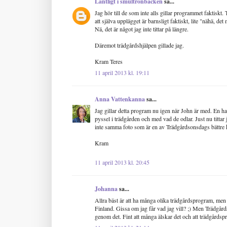
Lantligt i smultronbacken
sa...
Jag hör till de som inte alls gillar programmet faktiskt. 
att själva upplägget är barnsligt faktiskt, lite "nähä, det
Nä, det är något jag inte tittar på längre.
Däremot trädgårdshjälpen gillade jag.
Kram Teres
11 april 2013 kl. 19:11
Anna Vattenkanna
sa...
Jag gillar detta program nu igen när John är med. En 
pyssel i trädgården och med vad de odlar. Just nu tit
inte samma foto som är en av Trädgårdsonsdags bättre kv
Kram
11 april 2013 kl. 20:45
Johanna
sa...
Allra bäst är att ha många olika trädgårdsprogram, men
Finland. Gissa om jag får vad jag vill? ;) Men Trädgård
genom det. Fint att många älskar det och att trädgårdsp