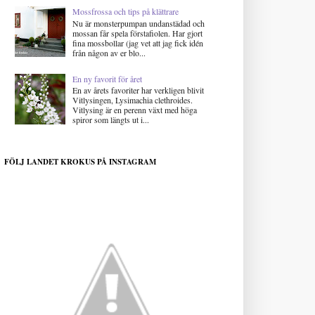
Mossfrossa och tips på klättrare
Nu är monsterpumpan undanstädad och
mossan får spela förstafiolen. Har gjort
fina mossbollar (jag vet att jag fick idén
från någon av er blo...
En ny favorit för året
En av årets favoriter har verkligen blivit
Vitlysingen, Lysimachia clethroides.
Vitlysing är en perenn växt med höga
spiror som längts ut i...
FÖLJ LANDET KROKUS PÅ INSTAGRAM