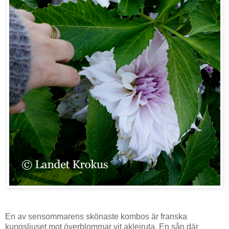
En av sensommarens skönaste kombos är franska
kungsljuset mot överblommar vit aklejruta. En sån där