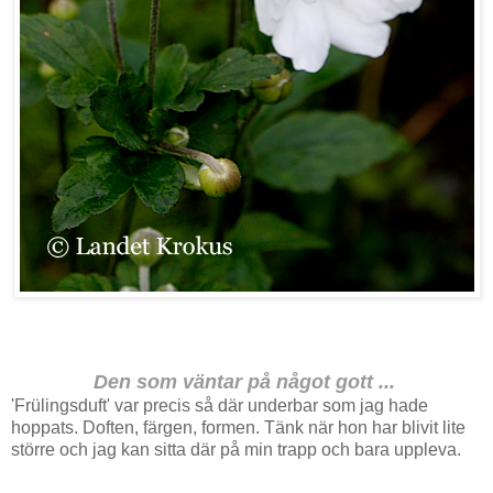
Den som väntar på något gott ...
'Frülingsduft' var precis så där underbar som jag hade
hoppats. Doften, färgen, formen. Tänk när hon har blivit lite
större och jag kan sitta där på min trapp och bara uppleva.