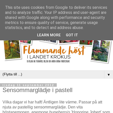
This site uses cookies from Google to deliver its services
and to analyze traffic. Your IP address and user-agent are
shared with Google along with performance and security
metrics to ensure quality of service, generate usage
statistics, and to detect and address abuse.
LEARN MORE
GOT IT
▼
tisdag 11 september 2012
Sensommarglädje i pastell
Vilka dagar vi har haft! Äntligen lite värme. Passar på att
njuta av pastellig sensommarglädje. Den vita
höstanemonen,
anemone hupehensis
'Honorine Jobert' som