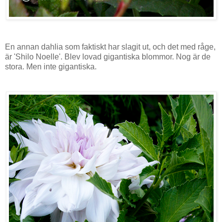
En annan dahlia som faktiskt har slagit ut, och det med råge,
är 'Shilo Noelle'. Blev lovad gigantiska blommor. Nog är de
stora. Men inte gigantiska.