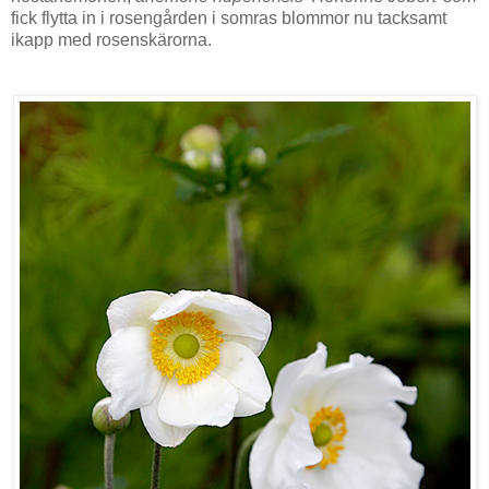
fick flytta in i rosengården i somras blommor nu tacksamt
ikapp med rosenskärorna.