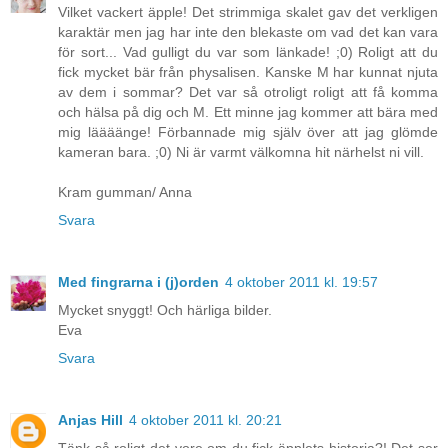
Vilket vackert äpple! Det strimmiga skalet gav det verkligen
karaktär men jag har inte den blekaste om vad det kan vara
för sort... Vad gulligt du var som länkade! ;0) Roligt att du
fick mycket bär från physalisen. Kanske M har kunnat njuta
av dem i sommar? Det var så otroligt roligt att få komma
och hälsa på dig och M. Ett minne jag kommer att bära med
mig läääänge! Förbannade mig själv över att jag glömde
kameran bara. ;0) Ni är varmt välkomna hit närhelst ni vill.
Kram gumman/ Anna
Svara
Med fingrarna i (j)orden
4 oktober 2011 kl. 19:57
Mycket snyggt! Och härliga bilder.
Eva
Svara
Anjas Hill
4 oktober 2011 kl. 20:21