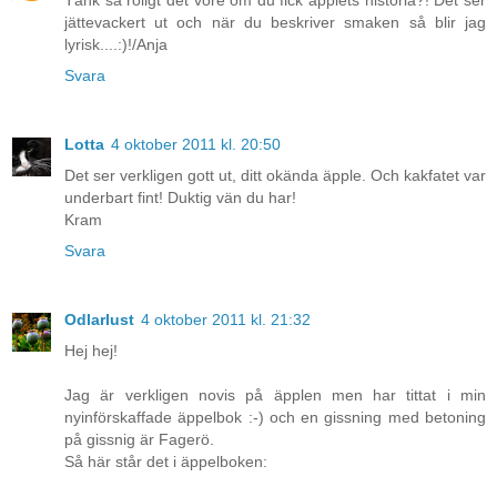
Tänk så roligt det vore om du fick äpplets historia?! Det ser
jättevackert ut och när du beskriver smaken så blir jag
lyrisk....:)!/Anja
Svara
Lotta
4 oktober 2011 kl. 20:50
Det ser verkligen gott ut, ditt okända äpple. Och kakfatet var
underbart fint! Duktig vän du har!
Kram
Svara
Odlarlust
4 oktober 2011 kl. 21:32
Hej hej!
Jag är verkligen novis på äpplen men har tittat i min
nyinförskaffade äppelbok :-) och en gissning med betoning
på gissnig är Fagerö.
Så här står det i äppelboken: