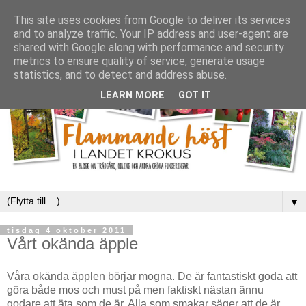
This site uses cookies from Google to deliver its services
and to analyze traffic. Your IP address and user-agent are
shared with Google along with performance and security
metrics to ensure quality of service, generate usage
statistics, and to detect and address abuse.
LEARN MORE
GOT IT
▼
tisdag 4 oktober 2011
Vårt okända äpple
Våra okända äpplen börjar mogna. De är fantastiskt goda att
göra både mos och must på men faktiskt nästan ännu
godare att äta som de är. Alla som smakar säger att de är