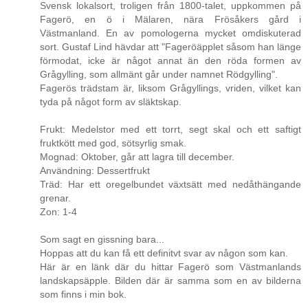
Svensk lokalsort, troligen från 1800-talet, uppkommen på
Fagerö, en ö i Mälaren, nära Frösåkers gård i
Västmanland. En av pomologerna mycket omdiskuterad
sort. Gustaf Lind hävdar att "Fageröäpplet såsom han länge
förmodat, icke är något annat än den röda formen av
Grågylling, som allmänt går under namnet Rödgylling".
Fagerös trädstam är, liksom Grågyllings, vriden, vilket kan
tyda på något form av släktskap.
Frukt: Medelstor med ett torrt, segt skal och ett saftigt
fruktkött med god, sötsyrlig smak.
Mognad: Oktober, går att lagra till december.
Användning: Dessertfrukt
Träd: Har ett oregelbundet växtsätt med nedåthängande
grenar.
Zon: 1-4
Som sagt en gissning bara...
Hoppas att du kan få ett definitvt svar av någon som kan.
Här är en länk där du hittar Fagerö som Västmanlands
landskapsäpple. Bilden där är samma som en av bilderna
som finns i min bok.