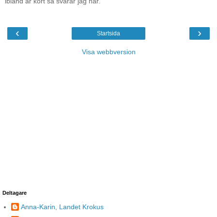
ibland är kort så svarar jag här.
‹
›
Startsida
Visa webbversion
Deltagare
Anna-Karin, Landet Krokus