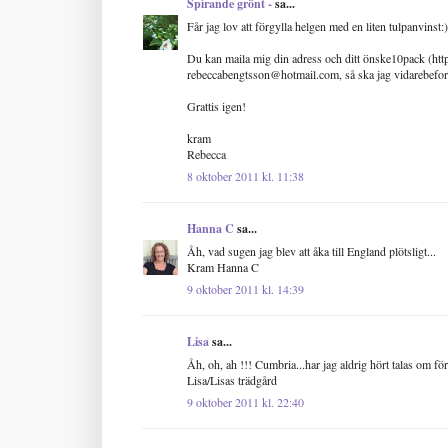
Spirande grönt -
sa...
Får jag lov att förgylla helgen med en liten tulpanvinst:)
Du kan maila mig din adress och ditt önske10pack (http
rebeccabengtsson@hotmail.com, så ska jag vidarebefordr
Grattis igen!
kram
Rebecca
8 oktober 2011 kl. 11:38
Hanna C
sa...
Åh, vad sugen jag blev att åka till England plötsligt...
Kram Hanna C
9 oktober 2011 kl. 14:39
Lisa
sa...
Åh, oh, ah !!! Cumbria...har jag aldrig hört talas om f
Lisa/Lisas trädgård
9 oktober 2011 kl. 22:40