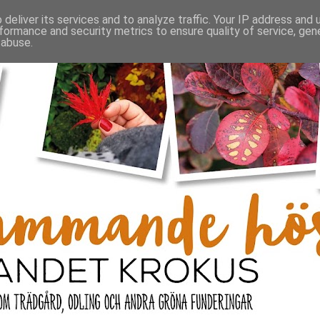
deliver its services and to analyze traffic. Your IP address and
formance and security metrics to ensure quality of service, ge
 abuse.