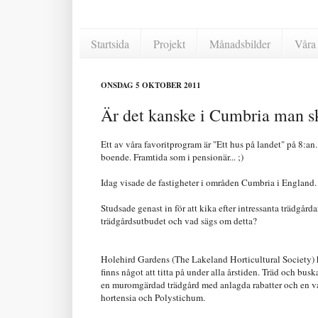
Startsida
Projekt
Månadsbilder
Våra 
ONSDAG 5 OKTOBER 2011
Är det kanske i Cumbria man s
Ett av våra favoritprogram är "Ett hus på landet" på 8:an
boende. Framtida som i pensionär... ;)
Idag visade de fastigheter i områden Cumbria i England. D
Studsade genast in för att kika efter intressanta trädgårda
trädgårdsutbudet och vad sägs om detta?
Holehird Gardens (The Lakeland Horticultural Society) ha
finns något att titta på under alla årstiden. Träd och busk
en muromgärdad trädgård med anlagda rabatter och en vat
hortensia och Polystichum.