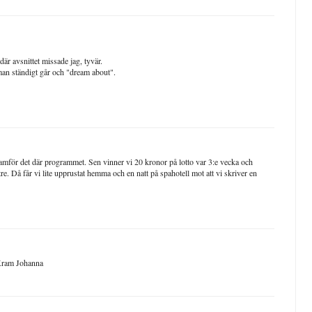
är avsnittet missade jag, tyvär.
man ständigt går och "dream about".
framför det där programmet. Sen vinner vi 20 kronor på lotto var 3:e vecka och
re. Då får vi lite upprustat hemma och en natt på spahotell mot att vi skriver en
. Kram Johanna