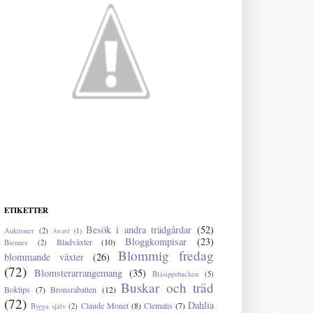
ETIKETTER
Besök i andra trädgårdar
(52)
Auktioner
(2)
Award
(1)
Bloggkompisar
(23)
Bladväxter
(10)
Bienner
(2)
Blommig fredag
blommande växter
(26)
(72)
Blomsterarrangemang
(35)
Blåsippsbacken
(5)
Buskar och träd
Boktips
(7)
Bronsrabatten
(12)
(72)
Dahlia
Claude Monet
(8)
Clematis
(7)
Bygga själv
(2)