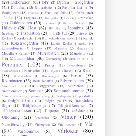
(29)
Dekoration
(63)
Djuren i trädgården
DIY
(8)
(43)
Doftrabatt
(15)
Entrérabatten
(13)
Favoriter just nu
(9)
Fröer och
Festligheter
(18)
Frukt och bär
(12)
Formlära
(1)
sådder
(52)
Färglära
(15)
Grönsaker
Gräs
(6)
Grusgården
(1)
Guldrabatten
(30)
(11)
Hedvigs Trädgård
(6)
Halloween
(1)
Hillevik
(28)
Höst
(62)
Inomhus
(43)
Höstlökar
(1)
Inspiration
(24)
Jul
(29)
Inredning
(2)
Iris
(2)
Julrosor
(3)
Krukväxter
(14)
Kul vetande om växter
(11)
Kärlek
Krokus
(4)
Köksträdgården
(47)
(13)
Landet Krokus i media
(4)
Loppis
(17)
Lavendelbersån
(4)
Magnolia
(2)
Mandala
(1)
Murrabatten
(23)
Medelhavshörnan
(13)
Månadens växt
Månadsbilden
(46)
(16)
Nominering
(2)
Offentlig miljö
(1)
Perenner
(103)
Pioner
(13)
Pionrabatten
(5)
Resor
Plantskolor
(11)
Recept
(13)
Plankrabatten
(1)
Projekt
(1)
(38)
Rosor
(53)
Rosengången
(6)
Rhododendron
(1)
Rosrabatten
(33)
Silverrabatten
(39)
Röda rabatten
(8)
Skuggrabatt
(15)
Skördefest
(12)
Skog och mark
(3)
Sommar
(49)
Sommarblommor
(31)
Snittblommor
(7)
Sommarrabatten
(2)
Sponsrat inlägg
(4)
Trapprabatten
Stentrappan
(1)
Trädgård i kruka
(13)
Trädgård på TV
(9)
Trädgårdens
(6)
färger
(11)
Trädgårdsdesign
(17)
Trädgårdskompisar
(7)
Trädgårdsmässor
(27)
Tulpaner
(21)
Utflykter
(18)
Vinter
(130)
Utlottning
(21)
Vedlunden
(2)
Vår
Vinterförvaring
(19)
Vintergrönt
(2)
Vita rabatten
(4)
(97)
Vårlökar
(86)
Vårblommor
(51)