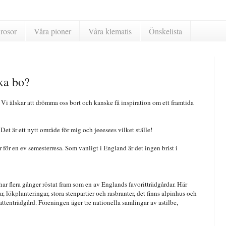
rosor
Våra pioner
Våra klematis
Önskelista
ka bo?
. Vi älskar att drömma oss bort och kanske få inspiration om ett framtida
et är ett nytt område för mig och jeeesees vilket ställe!
r för en ev semesterresa. Som vanligt i England är det ingen brist i
r flera gånger röstat fram som en av Englands favoritträdgårdar. Här
ar, lökplanteringar, stora stenpartier och rasbranter, det finns alpinhus och
tenträdgård. Föreningen äger tre nationella samlingar av astilbe,