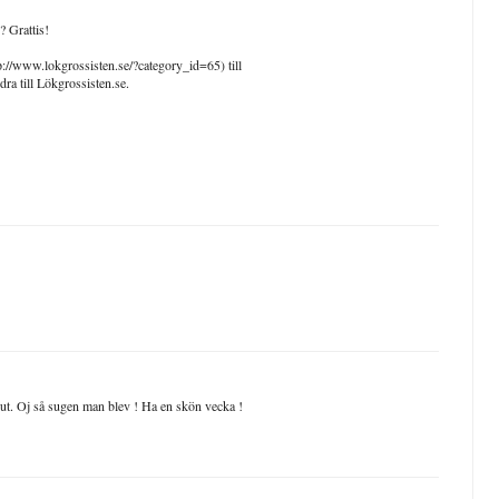
? Grattis!
://www.lokgrossisten.se/?category_id=65) till
a till Lökgrossisten.se.
örut. Oj så sugen man blev ! Ha en skön vecka !