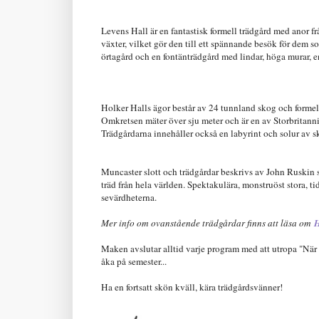
Levens Hall är en fantastisk formell trädgård med anor f
växter, vilket gör den till ett spännande besök för dem s
örtagård och en fontänträdgård med lindar, höga murar,
Holker Halls ägor består av 24 tunnland skog och formel
Omkretsen mäter över sju meter och är en av Storbritannie
Trädgårdarna innehåller också en labyrint och solur av 
Muncaster slott och trädgårdar beskrivs av John Ruskin 
träd från hela världen. Spektakulära, monstruöst stora,
sevärdheterna.
Mer info om ovanstående trädgårdar finns att läsa om
Maken avslutar alltid varje program med att utropa "När s
åka på semester...
Ha en fortsatt skön kväll, kära trädgårdsvänner!