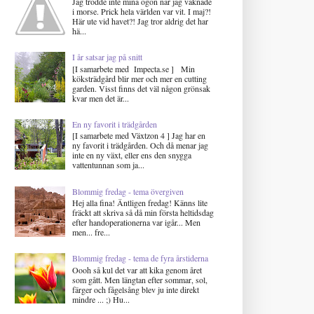
Jag trodde inte mina ögon när jag vaknade
i morse. Prick hela världen var vit. I maj?!
Här ute vid havet?! Jag tror aldrig det har
hä...
I år satsar jag på snitt
[I samarbete med Impecta.se ] Min
köksträdgård blir mer och mer en cutting
garden. Visst finns det väl någon grönsak
kvar men det är...
En ny favorit i trädgården
[I samarbete med Växtzon 4 ] Jag har en
ny favorit i trädgården. Och då menar jag
inte en ny växt, eller ens den snygga
vattentunnan som ja...
Blommig fredag - tema övergiven
Hej alla fina! Äntligen fredag! Känns lite
fräckt att skriva så då min första heltidsdag
efter handoperationerna var igår... Men
men... fre...
Blommig fredag - tema de fyra årstiderna
Oooh så kul det var att kika genom året
som gått. Men längtan efter sommar, sol,
färger och fågelsång blev ju inte direkt
mindre ... ;) Hu...