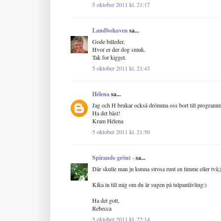
5 oktober 2011 kl. 21:17
Landbohaven
sa...
Gode billeder.
Hvor er der dog smuk.
Tak for kigget.
5 oktober 2011 kl. 21:43
Hélena
sa...
Jag och H brukar också drömma oss bort till programm
Ha det bäst!
Kram Hélena
5 oktober 2011 kl. 21:50
Spirande grönt -
sa...
Där skulle man ju kunna strosa runt en timme eller två;)
Kika in till mig om du är sugen på tulpantävling:)
Ha det gott,
Rebecca
5 oktober 2011 kl. 22:14