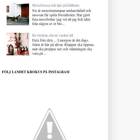
Mossfrossa och tips på klättrare
Nu är monsterpumpan undanstädad och
mossan får spela förstafiolen. Har gjort
fina mossbollar (jag vet att jag fick idén
från någon av er blo...
En önskan om en vacker jul
Da'n före da'n ... I morgon är det dags.
Julen är här på allvar. Klappar ska öppnas,
mat ska proppas ner och stämningen ska
vara på ...
FÖLJ LANDET KROKUS PÅ INSTAGRAM