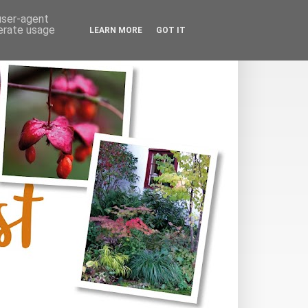
 user-agent
nerate usage
LEARN MORE
GOT IT