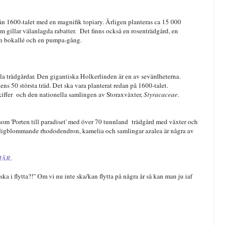
rån 1600-talet med en magnifik topiary. Årligen planteras ca 15 000
om gillar välanlagda rabatter. Det finns också en rosenträdgård, en
 en bokallé och en pumpa-gång.
la trädgårdar. Den gigantiska Holkerlinden är en av sevärdheterna.
ns 50 största träd. Det ska vara planterat redan på 1600-talet.
skiffer och den nationella samlingen av Storaxväxter,
Styracaceae
.
som 'Porten till paradiset' med över 70 tunnland trädgård med växter och
 tidigblommande rhododendron, kamelia och samlingar azalea är några av
HÄR
.
ka i flytta?!" Om vi nu inte ska/kan flytta på några år så kan man ju iaf