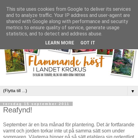
This site uses cookies from Google to deliver its services
and to analyze traffic. Your IP address and user-agent are
shared with Google along with performance and security
metrics to ensure quality of service, generate usage
statistics, and to detect and address abuse.
LEARN MORE
GOT IT
▼
torsdag 15 september 2011
Reafynd!
September är en bra månad för plantering. Det är fortfarande
varmt och jorden torkar inte ut på samma sätt som under
sommaren. Växterna hinner på så sätt etablera sig ordentligt